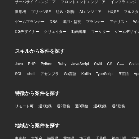
サーバサイドエンジニア
フロントエンドエンジニア
インフラエンジ
汎用機
ブリッジSE
組込・制御
AIエンジニア
上級SE
フルスタ
ゲームプランナー
DBA
運用・監視
プランナー
アナリスト
W
CGデザイナー
クリエイター
動画編集
マーケター
ゲームデザイ
スキルから案件を探す
Java
PHP
Python
Ruby
JavaScript
Swift
C#
C++
Scala
SQL
shell
アセンブラ
Go言語
Kotlin
TypeScript
R言語
Ap
特徴から案件を探す
リモート可
週1勤務
週2勤務
週3勤務
週4勤務
週5勤務
地域から案件を探す
東京都
大阪府
福岡県
愛知県
埼玉県
千葉県
神奈川県
北海