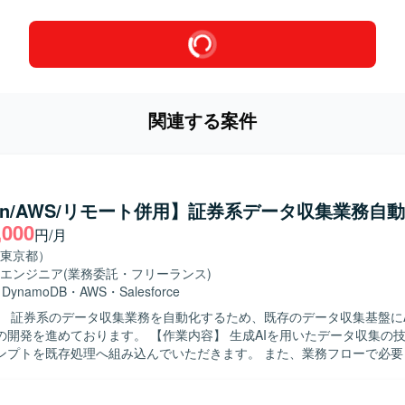
関連する案件
hon/AWS/リモート併用】証券系データ収集業務自
,000
円/月
東京都）
エンジニア
(業務委託・フリーランス)
・
DynamoDB
・
AWS
・
Salesforce
】 証券系のデータ収集業務を自動化するため、既存のデータ収集基盤にA
ます。 【作業内容】 生成AIを用いたデータ収集の技術検証で確
ンプトを既存処理へ組み込んでいただきます。 また、業務フローで必要
ティの作成や、関連する処理ロジックの実装・改修を行っていただきます。 
 自発的に調査や検証を進められる方を求めております。 また、関係者