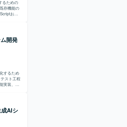
するための
riptおよ
システムの保
コミュニケ
いただける
ステム開発
hon、
保守の両面に
。
化するため
能実装、改
ただきま
前向きに取
。 【ポ
生成AIシ
に携わるこ
テストまで
ップを図る