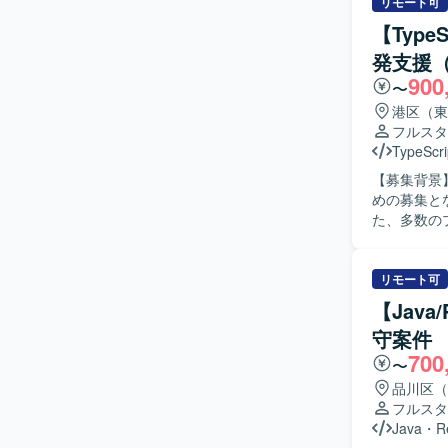
ミュニケーシ
リモート可
力】 生成
【Type
知見を深め
発支援（
のノウハウも獲得いただけます。 【
900
Lambda、
〜
港区（東
フルスタ
TypeScri
【募集背景
めの募集となります。 【作業内容】 Azure Ope
た、多数の
発・提供に
独自開発の
計・詳細設
リモート可
ご担当いただきます。 【求める人物像】 生成A
【Java
定や検証に
守案件
者と円滑に
700
す。 【ポジションの魅力】 生成AIを活用した業務Webアプリケーションの設計から運用まで、
〜
フルスタック
品川区（
新の生成AIモデ
フルスタ
ックを活用
Java
・
R
す。 【開発環境】 フロントエンド：TypeScript, React.js, Next.js, Chakra UI, Playwright バック