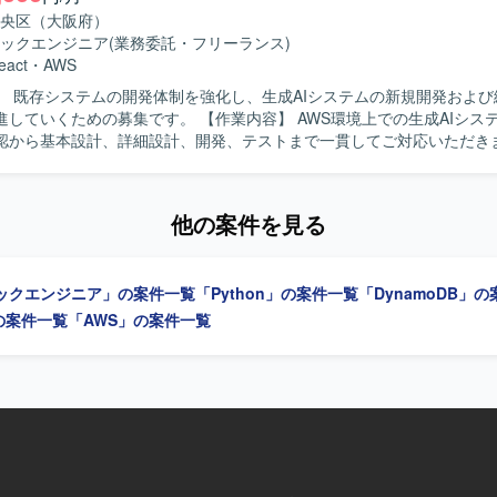
Laravel）、Python、Perl
央区（大阪府）
tgreSQL Linux／Unix AWS、Azure Git
ックエンジニア
(業務委託・フリーランス)
eact
・
AWS
】 既存システムの開発体制を強化し、生成AIシステムの新規開発および
募集です。 【作業内容】 AWS環境上での生成AIシステム開発とし
認から基本設計、詳細設計、開発、テストまで一貫してご対応いただき
リングを行いながら、技術的観点からの検証や新規開発における設計・
る人物像】 要件確認からテストまで一連の工程を主体的に
る方を求めています。新規開発における経験値が高く、顧客要件ヒアリ
他の案件を見る
点から提案や検証ができるコミュニケーション力の高い方を歓迎いたします
力】 AWS上での生成AIシステム開発に要件定義段階から参画でき、Rea
ythonを用いたフロントエンド・バックエンド双方の経験を積むことができ
ックエンジニア」の案件一覧
「Python」の案件一覧
「DynamoDB」
チューニング、AWS Bedrock などの最新AIサービスを活用した開発
a、Python などを用い
」の案件一覧
「AWS」の案件一覧
テムの新規開発を行います。RAG や AWS Bedrock、Knowledge Bas
を活用した開発も行っていきます。