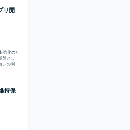
務自動化の
アプリ開
キテクチャ
制強化のた
ョンの開
ケーションと
定、基本設
を一貫して
・維持保
解し、関係
望ましいで
iniなどの最
たモダンな技術スタ
ただけま