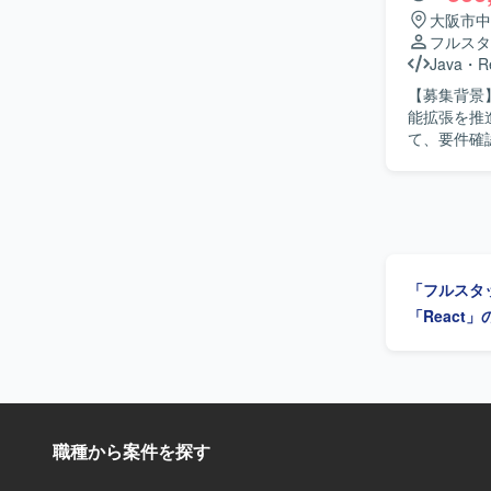
ことができます。 【開発環境】 JavaScript（React）、PHP（
大阪市中
MySQL、Pos
フルスタ
Java
・
R
【募集背景
能拡張を推進していくための
て、要件確
要件のヒア
トを推進していただきます。 【求め
リードでき
技術的な観
ジションの魅
Java、P
「フルスタ
やプロンプト
れる環境です。 【開発環境】 AWS環境上での開発となり、React、Jav
「React
て生成AIシス
連サービス
職種から案件を探す