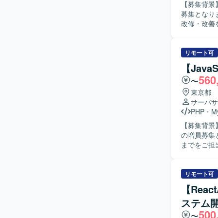
【募集背景
エンド：Pytho
募集となります。 【作業内容】 GIS・位置情報を用いたシ
改修・改善を
びReac
守対応や不具合調査・
スに関心を
リモート可
ーションを
【Java
方が望ましいです。 【ポジションの魅力】 GIS・
560
〜
で、地図情報
React
東京都
関わることができる環境です。 【開発環境】
サーバサ
リケーショ
PHP
・
M
【募集背景
の増員募集となります。 【作業内容】 サー
までをご担
修対応、単
す。 【求める人物像】 チームでの開発において円滑なコミュニケーションを取りながら主体的
に動いてい
リモート可
り組み、自
【Reac
ジションの
ステム
とで、サー
500
一連の工程
〜