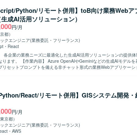
ョンを取りながら業務を推進いただける方を歓迎いたします。 【ポジションの魅
AIを活用したデータ収集基盤の構築に携わることで、最新技術を用いた業
Script/Python/リモート併用】toB向け業務Web
ていただけます。 証券系システムにおけるデータ活用やサーバレスアー
生成AI活用ソリューション）
開発環境】 PythonおよびAWSサーバレスサービス（AWS
,000
StepFunctions、DynamoDB等）を用いた開発となります。
円/月
京都）
ックエンジニア
(業務委託・フリーランス)
pt
・
React
】 各企業の業務ニーズに最適化した生成AI活用ソリューションの提供体
nAIやGeminiなどの生成AIモデルを基盤とし
プリセットプロンプトを備える非チャット形式の業務Webアプリケーシ
携わっていただきます。 各企業の業務ニーズに最適化したWebアプリ
プラグインを組み合わせたソリューションにおいて、要件定義や技術選
計、フロントエンドおよびバックエンドの実装、テスト、運用保守まで
I技術への関心が高く、新しい技術スタックの選
/Python/React/リモート併用】GISシステム開発
主体的に取り組んでいただける方を求めています。顧客の業務課題を理
コミュニケーションを取りながらソリューションを形にしていける方が
,000
円/月
で一貫して関わることができるポジションです。Azure OpenAIやGem
東京都）
ルや、TypeScript / React / Next.js / Python / FastAPIといっ
ックエンジニア
(業務委託・フリーランス)
しながら、業務効率化に直結するソリューション開発の経験を積んでい
eact
・
AWS