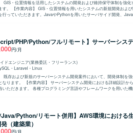
】 GIS・位置情報を活用したシステムの開発および維持保守体制を強化
n, FastAPI, pytest AI/開発支援：GitHub Copilot, Claude Code 等
ステムの新規開発および既存機能の
行っていただきます。JavaやPythonを用いたサーバサイド開発、JavaSc
tを用いたフロントエンド実装、AWS環境上での各種設定・動作確認、既存
改修などを担当いただきます。 【求める人物像】 GIS・位置情報サービ
持ち、自ら学びながら業務に取り組める方を求めております。関係者と
取りながら柔軟に対応し、長期的なシステム改善にも主体的に関わって
Script/PHP/Python/フルリモート】サーバーシ
位置情報を活用したシステムに携わること
,000
円/月
や位置情報サービスに関する知見を深めることができます。Java、Pyt
、AWSなど複数の技術スタックを活用しながら、長期的な視点で開発と維持
 Java、Python、JavaScript、Reactを用いたアプ
イドエンジニア
(業務委託・フリーランス)
ン開発環境と、AWS上でのシステム基盤を組み合わせた構成となります
ySQL
・
Laravel
・
Linux
】 既存および新規のサーバーシステム開発案件において、開発体制を強
バーシステム開発における詳細設計からテスト工程
当いただきます。 各種プログラミング言語やフレームワークを用いた機
体・結合テストの実施および品質確保に向けた改善対応などを行ってい
ただける方を求めております。 新しい技術やクラウドサービスの習得に
ら情報収集しながらキャッチアップできる方に適したポジションとなります
t/Java/Python/リモート併用】AWS環境における
魅力】 複数の言語やフレームワーク、クラウドサービスを活用した開発
開発（建築業）
バーサイド全般のスキルを幅広く習得していただけます。 詳細設計から
,000
を経験できるため、上流から下流までの開発プロセスを通じてスキルア
円/月