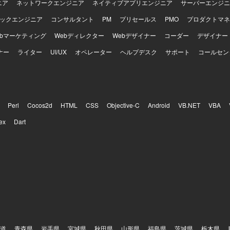
ニア
ネットワークエンジニア
ネイティブアプリエンジニア
サーバーエンジニ
ックエンジニア
コンサルタント
PM
プリセールス
PMO
プロダクトマネ
ebマーケティング
Webディレクター
Webデザイナー
コーダー
デザイナー
ナー
ライター
UI/UX
オペレーター
ヘルプデスク
サポート
コールセン
Perl
Cocos2d
HTML
CSS
Objective-C
Android
VB.NET
VBA
ex
Dart
道
青森県
岩手県
宮城県
秋田県
山形県
福島県
茨城県
栃木県