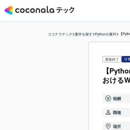
>
>
>
【Pyt
ココナラテック
案件を探す
Pythonの案件
リ
募集終了
【Pyth
おけるW
報酬
職種
場所