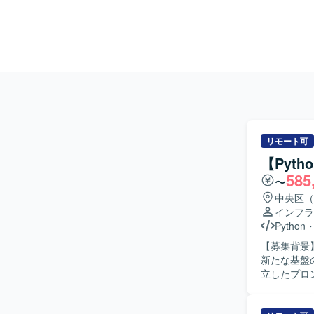
リモート可
【Pyt
585
〜
中央区（
インフラ
Python
【募集背景
新たな基盤の開発を進めており
立したプロ
アクティビ
る人物像】