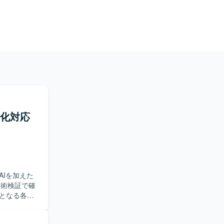
動化対応
Iを加えた
となる各種
【求め
と積極的にコ