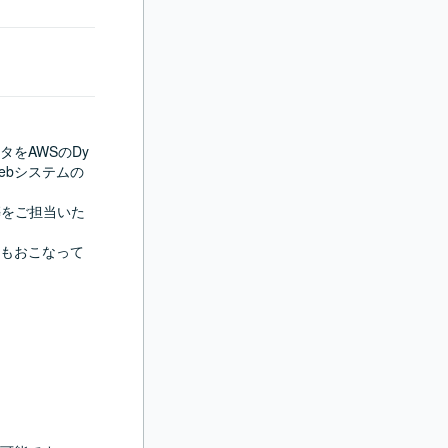
をAWSのDy
ebシステムの
築をご担当いた
もおこなって