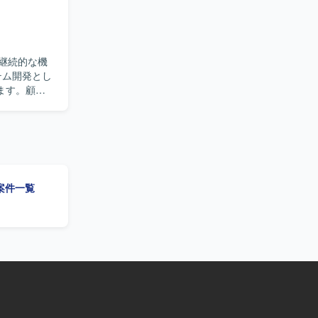
継続的な機
ます。顧客
実装・テス
ングの場で
。 【ポ
ctや
ます。RAG
の案件一覧
経験を深めら
e などのAI関