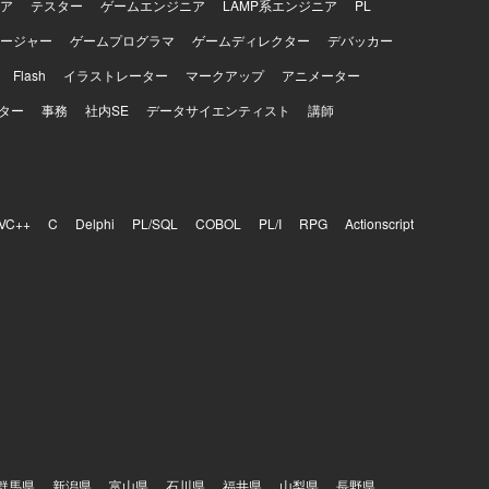
ア
テスター
ゲームエンジニア
LAMP系エンジニア
PL
ージャー
ゲームプログラマ
ゲームディレクター
デバッカー
Flash
イラストレーター
マークアップ
アニメーター
ター
事務
社内SE
データサイエンティスト
講師
VC++
C
Delphi
PL/SQL
COBOL
PL/I
RPG
Actionscript
群馬県
新潟県
富山県
石川県
福井県
山梨県
長野県