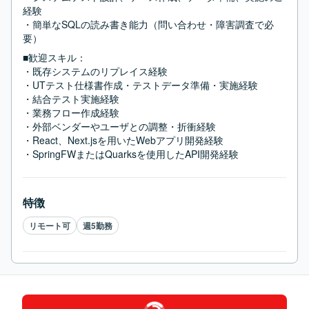
経験

・簡単なSQLの読み書き能力（問い合わせ・障害調査で必
要）
■歓迎スキル：
・既存システムのリプレイス経験

・UTテスト仕様書作成・テストデータ準備・実施経験

・結合テスト実施経験

・業務フロー作成経験

・外部ベンダーやユーザとの調整・折衝経験

・React、Next.jsを用いたWebアプリ開発経験

・SpringFWまたはQuarksを使用したAPI開発経験
特徴
リモート可
週5勤務