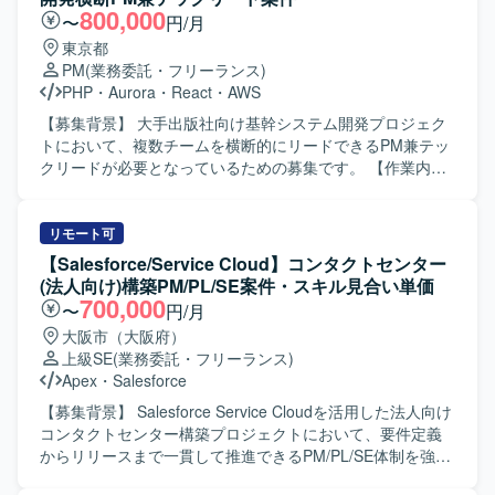
いただきます。 スキルやプロジェクト状況に応じて、基本
800,000
〜
円/月
設計や技術担当としての顧客ミーティング同席なども想定
東京都
しております。 【求める人物像】 品質への配慮と開発スピ
PM
(業務委託・フリーランス)
ードのバランスを意識して取り組める方を求めておりま
PHP
・
Aurora
・
React
・
AWS
す。 コミュニケーションを大切にし、課題に対して柔軟に
対応できる方を歓迎いたします。 プロジェクトの一員とし
【募集背景】 大手出版社向け基幹システム開発プロジェク
て主体性と責任感を持ち、業務を推進していただける方を
トにおいて、複数チームを横断的にリードできるPM兼テッ
想定しております。 新しい技術の習得や活用に前向きに取
クリードが必要となっているための募集です。 【作業内
り組める方にマッチする業務です。 【ポジションの魅力】
容】 3チームの全体進捗管理およびリソース調整を行ってい
動画配信領域におけるフロントエンド開発を通じて、SPAや
ただきます。 ユーザーとの要件定義および折衝を担当して
SSRなどのモダンなWeb技術を実践的に習得・強化してい
いただきます。 コードレビューを含む技術的な品質管理を
リモート可
ただけます。 新規立ち上げから既存サービス拡大まで幅広
行っていただきます。 テストシナリオの策定・管理を実施
【Salesforce/Service Cloud】コンタクトセンター
いフェーズに関わることで、設計から運用まで一連の経験
していただきます。 【求める人物像】 技術とマネジメント
(法人向け)構築PM/PL/SE案件・スキル見合い単価
を積むことができます。 技術担当として顧客と直接コミュ
の両面からプロジェクトをリードできる方を求めていま
700,000
〜
円/月
ニケーションを取る機会もあり、技術力とビジネス理解の
す。 複数チームと円滑にコミュニケーションを取りなが
大阪市（大阪府）
双方を高められる環境です。 【開発環境】 MacBook Proが
ら、課題解決に主体的に取り組める方を歓迎いたします。
上級SE
(業務委託・フリーランス)
支給される環境で開発を行います。 JavaScript、React、
【ポジションの魅力】 大規模な基幹システム開発におい
Apex
・
Salesforce
TypeScript、Node.js、Expressを中心に、一部AWSを利用
て、3チームを横断するPM兼テックリードとして上流から
したサーバレスアーキテクチャなどを用いて開発を進めて
品質管理まで一貫して関わることができます。 PHPやGoを
【募集背景】 Salesforce Service Cloudを活用した法人向け
まいります。
中心とした技術スタックに加え、モダンなインフラ環境に
コンタクトセンター構築プロジェクトにおいて、要件定義
も触れながら、技術的リードとマネジメント経験を同時に
からリリースまで一貫して推進できるPM/PL/SE体制を強化
積むことができます。 【開発環境】 言語：PHP、Go、
するための募集となります。 【作業内容】 PMとしては、