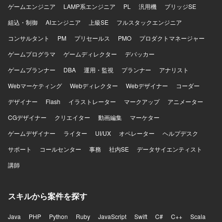
ゲームエンジニア
LAMP系エンジニア
PL
汎用機
ブリッジSE
組込・制御
AIエンジニア
上級SE
フルスタックエンジニア
コンサルタント
PM
プリセールス
PMO
プロダクトマネージャー
ゲームプログラマ
ゲームディレクター
デバッカー
ゲームプランナー
DBA
運用・監視
プランナー
アナリスト
Webマーケティング
Webディレクター
Webデザイナー
コーダー
デザイナー
Flash
イラストレーター
マークアップ
アニメーター
CGデザイナー
クリエイター
動画編集
マーケター
ゲームデザイナー
ライター
UI/UX
オペレーター
ヘルプデスク
サポート
コールセンター
事務
社内SE
データサイエンティスト
講師
スキルから案件を探す
Java
PHP
Python
Ruby
JavaScript
Swift
C#
C++
Scala