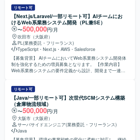
TypeScript フレームワーク：Gin、GORM、Node.js、
プロジェクト全体の進捗・課題・リスク管理、スケジュー
React.js データベース：Aurora（PostgreSQL） インフラ／
ル調整、顧客折衝、各種会議のファシリテート、メンバー
リモート可
ツール：AWS、Terraform、GitHub、NewRelic、Docker
管理、成果物レビューおよび品質・納期・スコープ管理を
【Next.js/Laravel/一部リモート可】AIチームにお
ご担当いただきます。 PLとしては、業務要件整理、業務お
けるWeb系業務システム開発（PL兼SE）
よび運用フロー設計、Salesforce機能設計・仕様調整、設計
500,000
〜
円/月
レビュー、開発メンバーの管理・フォロー、テスト計画や
吹田市（大阪府）
移行・リリース支援をご担当いただきます。 SEとしては、
PL
(業務委託・フリーランス)
Salesforce機能の設定・開発、外部連携のSalesforce側対
TypeScript
・
Next.js
・
AWS
・
Salesforce
応、設計書などのドキュメント作成、テスト仕様書作成お
よびテスト実施、不具合対応、移行・リリース支援をご担
【募集背景】 AIチームにおいてWeb系業務システム開発体
当いただきます。 【求める人物像】 上流工程を自走でき、
制を強化するための増員募集となります。 【作業内容】
設計から実装まで一貫して対応できる方を求めています。
Web系業務システムの要件定義から設計、開発まで一連の
能動的に日本語でコミュニケーションを取りながら、関係
工程をご担当いただきます。 AI駆動開発のコンセプトに基
者と連携し主体的に課題解決に取り組める方にご活躍いた
づき、AIを組み込んだ各種機能開発を行っていただきま
だきたいと考えております。長期的な参画を前提に、継続
す。 基本設計・詳細設計、設計レビューを実施し、品質を
リモート可
的な改善提案や業務理解の深化に取り組んでいただける方
担保しながら開発を進めていただきます。 開発メンバーへ
【Java/一部リモート可】次世代SCMシステム構築
を歓迎いたします。 【ポジションの魅力】 法人向けコンタ
のタスク割り振りや進行管理など、プロジェクトリーダー
（倉庫物流領域）
クトセンター領域において、Salesforce Service Cloudや
としてのマネジメントも行っていただきます。 【求める人
500,000
〜
円/月
Data Cloud / Agentforceなどの最新機能を活用した構築プロ
物像】 プロジェクトの目的達成に向けて主体的に動き、自
大阪市（大阪府）
ジェクトに上流から参画できる環境です。PM/PL/SEそれぞ
ら課題を見つけて解決へ導ける方を求めております。 AI技
サーバサイドエンジニア
(業務委託・フリーランス)
れのポジションで、大規模案件の推進経験や外部連携を含
術や新しい開発手法に対して前向きにキャッチアップし、
Java
む統合案件の知見を深めながら、長期的な視点でキャリア
チームへ知見を共有していただける方を歓迎いたします。
形成に取り組んでいただけます。 【開発環境】 Salesforce
【ポジションの魅力】 AIチームの一員として、AIを活用し
【募集背景】 環境や事業戦略の変化に柔軟に対応し、継続