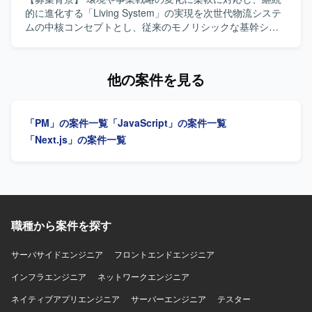
Service Cloudを中心とした構成にて、CTIや外部システム
たWeb系業務システム開発に上流工程から関わることがで
的に進化する「Living System」の実現を次世代物流システ
とのAPI・SSO・バッチ連携などを含む環境での構築・開発
きます。 Next.jsやLaravelを用いたモダンな技術スタックで
ムの中核コンセプトとし、従来のモノリシックな基幹シス
を行います。
の開発に携わりながら、プロジェクトリーダーとしての経
テムからシンプルで柔軟性の高いシステムへ刷新するため
験を積むことができます。 AI関連技術やクラウド技術の知
のプロジェクトです。 【作業内容】 現行の物流システムを
見を深めつつ、企画・設計から開発まで幅広い工程に関与
上位システムから分離し、独立したサービスとして稼働さ
他の案件を見る
できるポジションです。 【開発環境】 Next.jsやLaravelを
せるためのシステム設計・開発・テストを行っていただき
中心としたWebアプリケーション開発環境で、AWS上の各
ます。また、物流システム刷新に向けた要件定義・設計・
種サービスを活用したシステム構成となります。 コンテナ
開発・テストを一貫して対応していただきます。 【求める
「PM」の案件一覧
「JavaScript」の案件一覧
技術なども用いながら、AI関連のAPIやサービスと連携した
人物像】 チームとのコミュニケーションを大切にできる方
機能開発を行っております。
を求めています。長期間参画いただける方、多種多様な課
「Next.js」の案件一覧
題に対して主体的に取り組める方、新しい技術への学習意
欲が高い方、周りを巻き込み積極的に意見を提示いただけ
る方を歓迎します。 【ポジションの魅力】 次世代物流シス
テムの中核となる領域に上流工程から携わることができ、
モノリシックな基幹システムからの脱却や生成AIの活用な
ど、新しい技術やアーキテクチャに取り組む機会があるプ
職種から案件を探す
ロジェクトです。 【開発環境】 Javaを用いたWebアプリケ
ーション開発環境で、物流システム領域の業務システム開
サーバサイドエンジニア
フロントエンドエンジニア
発に携わっていただきます。
インフラエンジニア
ネットワークエンジニア
ネイティブアプリエンジニア
サーバーエンジニア
テスター