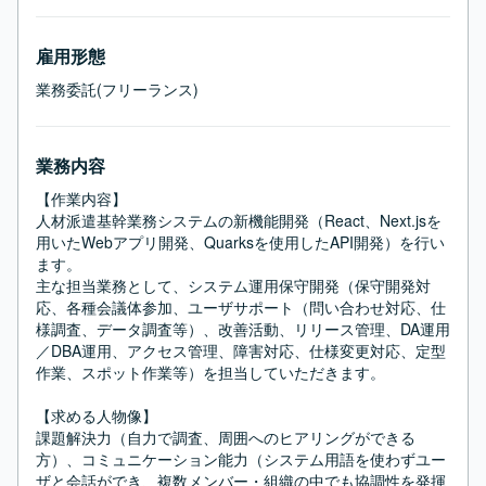
雇用形態
業務委託(フリーランス)
業務内容
【作業内容】

人材派遣基幹業務システムの新機能開発（React、Next.jsを
用いたWebアプリ開発、Quarksを使用したAPI開発）を行い
ます。

主な担当業務として、システム運用保守開発（保守開発対
応、各種会議体参加、ユーザサポート（問い合わせ対応、仕
様調査、データ調査等）、改善活動、リリース管理、DA運用
／DBA運用、アクセス管理、障害対応、仕様変更対応、定型
作業、スポット作業等）を担当していただきます。

【求める人物像】

課題解決力（自力で調査、周囲へのヒアリングができる
方）、コミュニケーション能力（システム用語を使わずユー
ザと会話ができ、複数メンバー・組織の中でも協調性を発揮