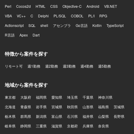
Perl
Cocos2d
HTML
CSS
Objective-C
Android
VB.NET
VBA
VC++
C
Delphi
PL/SQL
COBOL
PL/I
RPG
Actionscript
SQL
shell
アセンブラ
Go言語
Kotlin
TypeScript
R言語
Apex
Dart
特徴から案件を探す
リモート可
週1勤務
週2勤務
週3勤務
週4勤務
週5勤務
地域から案件を探す
東京都
大阪府
福岡県
愛知県
埼玉県
千葉県
神奈川県
北海道
青森県
岩手県
宮城県
秋田県
山形県
福島県
茨城県
栃木県
群馬県
新潟県
富山県
石川県
福井県
山梨県
長野県
岐阜県
静岡県
三重県
滋賀県
京都府
兵庫県
奈良県