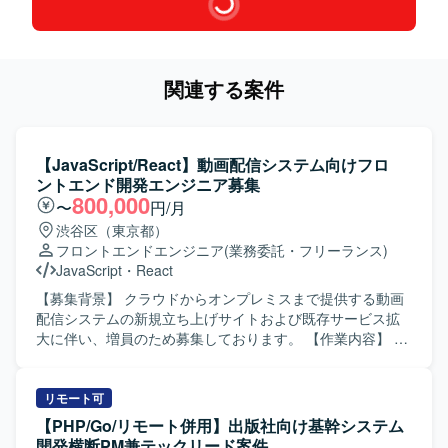
関連する案件
【JavaScript/React】動画配信システム向けフロ
ントエンド開発エンジニア募集
800,000
〜
円/月
渋谷区（東京都）
フロントエンドエンジニア
(業務委託・フリーランス)
JavaScript
・
React
【募集背景】 クラウドからオンプレミスまで提供する動画
配信システムの新規立ち上げサイトおよび既存サービス拡
大に伴い、増員のため募集しております。 【作業内容】 動
画配信システムに必要なフロントサイトのお客様向けカス
タマイズ開発をご担当いただきます。
HTML/CSS/JavaScript/Node.js/Reactを用いたSPAおよび
リモート可
SSRのWebサイト開発を行います。 詳細設計、製造、単体
【PHP/Go/リモート併用】出版社向け基幹システム
テスト、プロジェクトによっては保守・運用までをご対応
開発横断PM兼テックリード案件