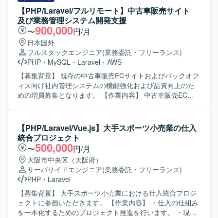
存機能の改善や追加開発を行い、ベンチマークを重視しな
【PHP/Laravel/フルリモート】中古車販売サイト
がら機能よりも速度を落とさないようパフォーマンスを意
及び業務管理システム開発支援
識した開発を行っていただきます。また、週1回のミーティ
900,000
〜
円/月
ングで開発要望の優先度を決定し、それに基づいて実装・
日本国外
改修を進めていただきます。 【求める人物像】 Webアプ
フルスタックエンジニア
(業務委託・フリーランス)
リ・ネイティブアプリ双方の特性を理解し、フロントエン
PHP
・
MySQL
・
Laravel
・
AWS
ドからバックエンド、DBまで一貫した開発に主体的に取り
組んでいただける方を求めています。既存システムのブラ
【募集背景】 既存の中古車販売ECサイトおよびバックオフ
ッシュアップにおいて、速度やパフォーマンスを意識した
ィス向け社内管理システムの機能強化および品質向上のた
改善提案ができる方です。チーム内のミーティングでの優
めの増員募集となります。 【作業内容】 中古車販売ECサ
先度決定に積極的に参加し、柔軟にコミュニケーションを
イトおよび社内管理システムに対する追加機能開発、不具
取って開発を推進できる方が望ましいです。 【ポジション
合対応、パフォーマンスチューニング、マイグレーション
の魅力】 チャット、タスク管理、資料管理など多機能なビ
対応を行っていただきます。 バックエンドおよびフロント
【PHP/Laravel/Vue.js】大手スポーツ小売業の仕入
ジネスコミュニケーションツールの開発に携わることで、
エンドの設計（テスト設計を含みます）、開発、テスト、
統合プロジェクト
Webアプリとネイティブアプリ双方の知見を深めることが
リリースまで一貫してご担当いただきます。 あわせて、コ
500,000
〜
円/月
できます。フロントエンドからバックエンド、DBまで一貫
ードレビューおよびテスト仕様書レビューを実施していた
大阪市中央区（大阪府）
して担当することで、フルスタックなスキルセットを磨く
だきます。 非IT部門のビジネスユーザーと連携し、開発す
サーバサイドエンジニア
(業務委託・フリーランス)
ことができます。性能改善やベンチマークを重視した開発
る機能の仕様策定を行っていただきます。 チケット管理を
PHP
・
Laravel
を通じて、高トラフィックなサービス運用に必要な経験も
通じた開発メンバーの進捗管理およびビジネスサイドへの
身につけることができます。 【開発環境】 PHP / Laravel、
進捗報告もお任せいたします。 【求める人物像】 スピード
【募集背景】 大手スポーツ小売業における仕入統合プロジ
React、React Native、Docker、MySQLを用いたWebアプ
よりも品質を重視して開発を進められる方を求めておりま
ェクトに参画いただきます。 【作業内容】 ・仕入の仕組み
リおよびネイティブアプリの開発環境です。
す。 チームメンバーやビジネスユーザーと積極的にコミュ
を一本化するためのプロジェクト推進を行います。 ・現行