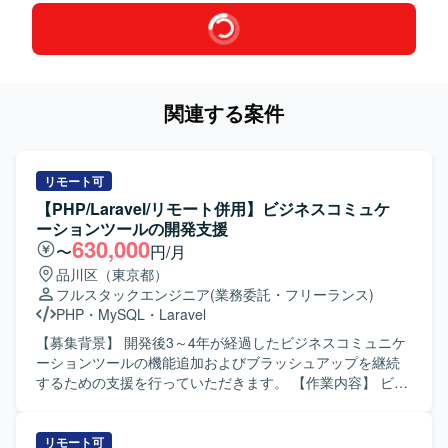
関連する案件
リモート可
【PHP/Laravel/リモート併用】ビジネスコミュケ
ーションツールの開発支援
630,000
〜
円/月
品川区（東京都）
フルスタックエンジニア
(業務委託・フリーランス)
PHP
・
MySQL
・
Laravel
【募集背景】 開発後3～4年が経過したビジネスコミュニケ
ーションツールの機能追加およびブラッシュアップを継続
するための支援を行っていただきます。 【作業内容】 ビジ
ネスコミュニケーションツール（チャット、タスク管理、
資料管理などを備えたWebアプリ・ネイティブアプリ）の
基本設計からテストまで一貫してご担当いただきます。既
リモート可