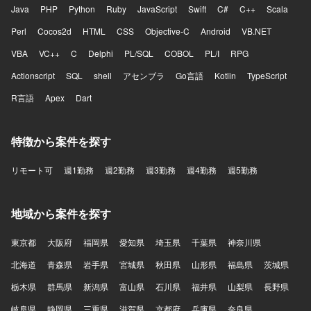
Java
PHP
Python
Ruby
JavaScript
Swift
C#
C++
Scala
Perl
Cocos2d
HTML
CSS
Objective-C
Android
VB.NET
VBA
VC++
C
Delphi
PL/SQL
COBOL
PL/I
RPG
Actionscript
SQL
shell
アセンブラ
Go言語
Kotlin
TypeScript
R言語
Apex
Dart
特徴から案件を探す
リモート可
週1勤務
週2勤務
週3勤務
週4勤務
週5勤務
地域から案件を探す
東京都
大阪府
福岡県
愛知県
埼玉県
千葉県
神奈川県
北海道
青森県
岩手県
宮城県
秋田県
山形県
福島県
茨城県
栃木県
群馬県
新潟県
富山県
石川県
福井県
山梨県
長野県
岐阜県
静岡県
三重県
滋賀県
京都府
兵庫県
奈良県