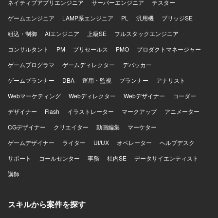
ネイティブアプリエンジニア
サーバーエンジニア
テスター
ゲームエンジニア
LAMP系エンジニア
PL
汎用機
ブリッジSE
組込・制御
AIエンジニア
上級SE
フルスタックエンジニア
コンサルタント
PM
プリセールス
PMO
プロダクトマネージャー
ゲームプログラマ
ゲームディレクター
デバッカー
ゲームプランナー
DBA
運用・監視
プランナー
アナリスト
Webマーケティング
Webディレクター
Webデザイナー
コーダー
デザイナー
Flash
イラストレーター
マークアップ
アニメーター
CGデザイナー
クリエイター
動画編集
マーケター
ゲームデザイナー
ライター
UI/UX
オペレーター
ヘルプデスク
サポート
コールセンター
事務
社内SE
データサイエンティスト
講師
スキルから案件を探す