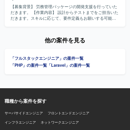
題を解決できるリーダーシップのある方を求めています。
高い技術力や自社プラットフォームを主体的に習得・発揮
【募集背景】 労務管理パッケージの開発支援を行っていた
し、メンバー育成に貢献できる方、若手メンバーと切磋琢
だきます。 【作業内容】 設計からテストまでをご担当いた
磨しながら組織と共に成長していきたい方にマッチするポ
だきます。スキルに応じて、要件定義もお願いする可能性
ジションです。 【ポジションの魅力】 要件定義からテスト
があります。 【求める人物像】 スキルに応じて要件定義に
まで一気通貫で携わることができるため、上流から下流ま
も対応できる方を求めています。 【ポジションの魅力】 労
で幅広い工程を経験できます。クライアントワークを通じ
務管理パッケージ開発において、設計からテストまで幅広
他の案件を見る
てビジネス理解を深めながら、ローコード開発プラットフ
い工程に携わることができます。 【開発環境】 PHP、
ォームの導入・カスタマイズにも関われるため、新しい技
Laravelを使用します。
術・開発手法の習得機会も豊富です。メンバー育成やリソ
「フルスタックエンジニア」の案件一覧
ース管理にも関与できるため、PMとしてのキャリアとエン
ジニアとしての技術力を両立して伸ばしていただけます。
「PHP」の案件一覧
「Laravel」の案件一覧
【開発環境】 PHP（Laravel）、JavaScript、自社ローコー
ド開発プラットフォームを用いたWebアプリケーション開
発を行います。
職種から案件を探す
サーバサイドエンジニア
フロントエンドエンジニア
インフラエンジニア
ネットワークエンジニア