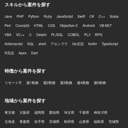
スキルから案件を探す
Java
PHP
Python
Ruby
JavaScript
Swift
C#
C++
Scala
Perl
Cocos2d
HTML
CSS
Objective-C
Android
VB.NET
VBA
VC++
C
Delphi
PL/SQL
COBOL
PL/I
RPG
Actionscript
SQL
shell
アセンブラ
Go言語
Kotlin
TypeScript
R言語
Apex
Dart
特徴から案件を探す
リモート可
週1勤務
週2勤務
週3勤務
週4勤務
週5勤務
地域から案件を探す
東京都
大阪府
福岡県
愛知県
埼玉県
千葉県
神奈川県
北海道
青森県
岩手県
宮城県
秋田県
山形県
福島県
茨城県