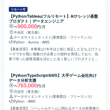
いたデータモデリング要員としてご参画いただきます。
【ポジションの魅力】 ・フルリモート案件ですので、リラ
リモート可
ックスした状態で勤務することができます。 ・複数名が参
【Python/Tableau/フルリモート】AIナレッジ基盤
画しており、参画中の技術者様からも稼働が安定していて
プロダクト｜データエンジニア
働きやすいとお話を伺っております。 【開発環境】 ・
900,000
〜
円/月
BigQuery ・Docker ・dbt ・Composer ・GitHub
中央区（東京都）
データサイエンティスト
(業務委託・フリーランス)
Python
・
Aurora
・
AWS
【募集背景】 本事業は1年半ほど前に発足した立ち上げフェ
ーズですが既に複数の大企業との契約を実現しており、祖
業で培った顧客基盤を活かした全く新しいプロダクトとし
て急速な成長を遂げている状況です。本事業はマルチプロ
ダクト戦略の一つの柱であり、次のステージに向けた拡大
フェーズを迎えているため、技術的知見をベースに開発プ
【Python/TypeScript/AWS】大手ゲーム会社向け
ロセス全体を俯瞰しプロジェクトを牽引できる人材を求め
データ分析支援
ております。 【作業内容】 企業が保有する文章データをAI
765,000
〜
円/月
で構造化し、独自のナレッジベースとして活用できるプロ
渋谷区（東京都）
ダクトの開発に参画いただきます。定性データを感情や要
データサイエンティスト
(業務委託・フリーランス)
望を含めた分析可能な形に変換し、業界・企業特有の文脈
Python
・
AWS
を理解した分析が可能となるような仕組みを構築していた
だきます。蓄積されたデータをもとにAIがディスカッショ
【募集背景】 ソーシャルゲームに関わるデータ分析業務の