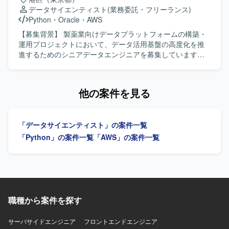
広範なデータエンジニアリングの経験を積める点も魅力で
ト整備やノウハウ共有を進めていただける方が望ましいで
データサイエンティスト
(業務委託・フリーランス)
す。 【開発環境】 BackendではPythonやFastAPI、Prefect
す。また、自動化や効率化、AI 活用など新しい取り組みに
Python
・
Oracle
・
AWS
を用い、FrontendではTypescriptおよびReact Routerを採用
前向きに取り組んでいただける方を歓迎いたします。 【ポ
しております。インフラストラクチャはAWSを中心に
ジションの魅力】 データ基盤およびデータパイプラインの
【募集背景】 製薬業向けデータプラットフォームの構築・
Fargate、Aurora、S3、ElastiCacheなどを利用し、
運用改善から標準化検討まで幅広い工程に関わることがで
運用プロジェクトにおいて、データ活用基盤の高度化を推
Terraformで構成管理を行っております。周辺ツールとして
き、全体最適を意識した改善活動に携わることができま
進するためのシニアデータエンジニアを募集しています。
Github、Slack、Notion、Datadog、Linearを活用してお
す。ドキュメント整備や仕組み化を通じて、組織全体のデ
【作業内容】 製薬業向けデータプラットフォームの構築・
り、OpenAI APIやAnthropic APIなどの生成AI関連サービス
ータ活用の高度化に貢献していただけるポジションです。
運用プロジェクトにおいて、AWS・Snowflakeを活用したデ
や、Github Copilot、Cursor Business、Devinなどの開発支
【開発環境】 クラウド環境として AWS 等を利用したデー
ータパイプラインの設計・開発・最適化を担当していただ
他の案件を見る
援ツールも積極的に利用できる環境です。
タ基盤上で、SQL や Python を用いたデータ処理およびデ
きます。SQLを用いた大規模データ処理、データパイプラ
ータパイプラインの設計・実装・運用を行っていただきま
インの構築・運用、システム間データ連携の実現に加え、
す。dbt などのツールを用いた運用や標準化にも取り組んで
従来型データウェアハウスとモダンデータスタック双方の
「データサイエンティスト」の案件一覧
いただく想定です。
知見を活かしながら、データ活用基盤の高度化を推進して
いただきます。関係者と連携しながらデータ統合およびデ
「Python」の案件一覧
「AWS」の案件一覧
ータ活用基盤の構築を推進していただきます。 【求める人
物像】 大規模データ処理やデータパイプライン設計に主体
的に取り組み、関係者と連携しながらデータ活用基盤の高
度化をリードしていただける方を求めています。 【ポジシ
ョンの魅力】 製薬業向けのデータ分析基盤において、従来
型データウェアハウスとモダンデータスタックを組み合わ
職種から案件を探す
せた先進的なデータプラットフォーム構築に関わることが
でき、データエンジニアとしての専門性を高めていただけ
サーバサイドエンジニア
フロントエンドエンジニア
ます。 【開発環境】 AWS、Snowflake、Databricks、