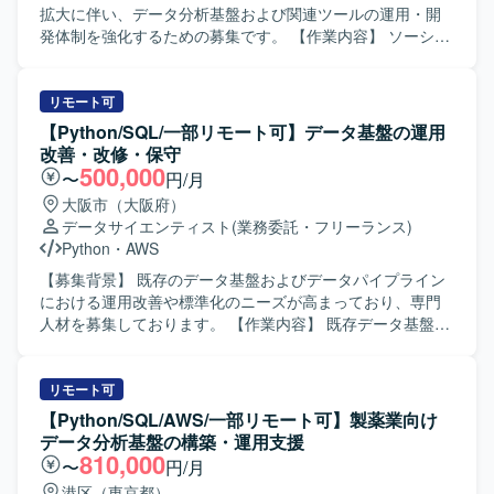
ンパートナーとして機能し、製品開発やマーケティング戦
拡大に伴い、データ分析基盤および関連ツールの運用・開
略の意思決定を支援する機能の高度化にも関わっていただ
発体制を強化するための募集です。 【作業内容】 ソーシャ
きます。顧客のデータ活用を支援するため、データ基盤の
ルゲームに関わるデータ分析支援業務をご担当いただきま
構築からBIダッシュボードの実装まで一貫して推進し、Biz
す。 バッチの実行環境の運用や、データ分析に関する各種
チーム・プロダクトチーム・ユーザー企業と連携しながら
ツールの開発を行っていただきます。 また、データ分析に
リモート可
仮説検証を繰り返し、分析基盤や可視化環境を構築してい
関するお問い合わせ対応やトラブルシューティングなども
【Python/SQL/一部リモート可】データ基盤の運用
ただきます。 【求める人物像】 データ基盤およびBI領域に
幅広くご対応いただきます。 【求める人物像】 データ分析
改善・改修・保守
おいて高い実践力を持ち、分析要件からデータモデルを設
業務や周辺システムの運用・開発に主体的に取り組める方
500,000
〜
円/月
計できる方を求めております。データ品質や保守性を考慮
を求めています。 関係者とコミュニケーションを取りなが
大阪市（大阪府）
した設計ができ、ユーザー価値を重視しながらデータを通
ら課題を整理し、自ら手を動かして改善を進めていける方
データサイエンティスト
(業務委託・フリーランス)
じて意思決定を支援できる方が望ましいです。エンドユー
が望ましいです。 【ポジションの魅力】 ソーシャルゲーム
Python
・
AWS
ザー視点でダッシュボードを設計でき、変化を楽しみつつ
に関する多様なデータを扱いながら、分析基盤やツールの
要件が固まっていない環境でも前向きに推進できるマイン
運用・開発を通じてサービス改善に貢献できるポジション
【募集背景】 既存のデータ基盤およびデータパイプライン
ドをお持ちの方を歓迎いたします。Biz、PdM、エンジニア
です。 データ分析の上流から下流まで一貫して関わること
における運用改善や標準化のニーズが高まっており、専門
と協働しながらプロジェクトを進められる協調性も重視し
で、技術力とドメイン知識の双方を高めていただけます。
人材を募集しております。 【作業内容】 既存データ基盤・
ております。 【ポジションの魅力】 生成AIを活用した新規
【開発環境】 PythonやTypeScriptを用いたツール開発、お
データパイプラインの運用改善や改修を行っていただきま
事業の立ち上げに中核メンバーとして関わることができ、
よびAWSを中心としたクラウド環境上でのバッチ実行環境
す。現行調査を行い、設計、改修、運用改善、ドキュメン
定性データの高度な活用やナレッジ基盤構築といった先進
の運用・構築を行います。 CI/CDツールとしてJenkinsや
ト化、標準化検討まで一貫してご担当いただきます。あわ
リモート可
的なテーマに取り組んでいただけます。複数の大企業との
GitHub Actions、プロジェクト管理ツールとしてJiraなどを
せて、成果物のドキュメント整備や共有を進めていただき
【Python/SQL/AWS/一部リモート可】製薬業向け
契約実績がある環境で、プロダクトの成長とともに自身の
利用します。
ます。 【求める人物像】 一人称で能動的に業務を推進でき
データ分析基盤の構築・運用支援
技術的・ビジネス的なスキルを高めることができます。デ
る自走力をお持ちの方を求めております。運用改善や標準
810,000
〜
円/月
ータ基盤構築から可視化まで一気通貫で関与できるため、
化に主体的に取り組み、関係者と連携しながらドキュメン
港区（東京都）