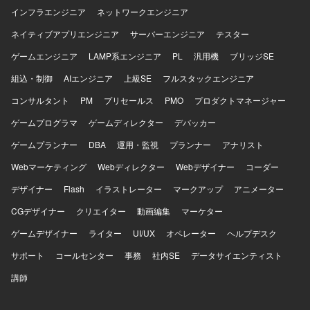
インフラエンジニア
DBT、Fivetran、Oracle、Python、PL/SQLなどを用いたデ
ネットワークエンジニア
ータプラットフォーム環境です。
ネイティブアプリエンジニア
サーバーエンジニア
テスター
ゲームエンジニア
LAMP系エンジニア
PL
汎用機
ブリッジSE
組込・制御
AIエンジニア
上級SE
フルスタックエンジニア
コンサルタント
PM
プリセールス
PMO
プロダクトマネージャー
ゲームプログラマ
ゲームディレクター
デバッカー
ゲームプランナー
DBA
運用・監視
プランナー
アナリスト
Webマーケティング
Webディレクター
Webデザイナー
コーダー
デザイナー
Flash
イラストレーター
マークアップ
アニメーター
CGデザイナー
クリエイター
動画編集
マーケター
ゲームデザイナー
ライター
UI/UX
オペレーター
ヘルプデスク
サポート
コールセンター
事務
社内SE
データサイエンティスト
講師