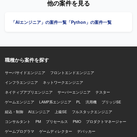
他の案件を見る
ウを蓄積できる環境です。 【開発環境】 Pythonを用いたバ
ックエンド開発環境のもと、LangChainやLangGraphなど
のAIエージェントフレームワークおよびLLM連携ライブラ
「AIエンジニア」の案件一覧
「Python」の案件一覧
リを活用した開発を行います。
職種から案件を探す
サーバサイドエンジニア
フロントエンドエンジニア
インフラエンジニア
ネットワークエンジニア
ネイティブアプリエンジニア
サーバーエンジニア
テスター
ゲームエンジニア
LAMP系エンジニア
PL
汎用機
ブリッジSE
組込・制御
AIエンジニア
上級SE
フルスタックエンジニア
コンサルタント
PM
プリセールス
PMO
プロダクトマネージャー
ゲームプログラマ
ゲームディレクター
デバッカー