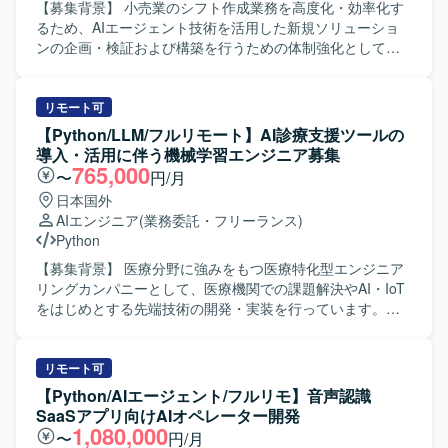
応、リアルタイム性向上などの課題に対して、実装レベル
【募集背景】 小売業のシフト作成業務を高度化・効率化す
で解決策を設計・実装していただきます。 UGCのパーソナ
るため、AIエージェント技術を活用した新規ソリューショ
ライズ、広告配信最適化、ダイナミックプライシングな
ンの企画・検証および構築を行うための体制強化として募
ど、新たなML活用領域に対してモデル設計・実装を行って
集しております。 【作業内容】 小売業向けシフト作成業務
いただきます。 【求める人物像】 「日常に楽しさを」「新
の効率化を目的としたAIエージェントの設計・実装を行っ
しい生活圏のカタチをつくる」といったミッションに共感
ていただきます。チャットベースのUIを通じて、シフト作
リモート可
し、変化の大きい環境で挑戦したいと考えている方を求め
成および改善提案を行うAgentの要件整理、アーキテクチャ
【Python/LLM/フルリモート】AI診療支援ツールの
ております。 EC体験の可能性に関心を持ち、ソフトウェア
検討、技術選定、設計、実装、評価を担当していただきま
導入・活用に伴う機械学習エンジニア募集
を軸に大きなチャレンジを行いたい方に参画していただき
す。RFP段階から参画し、Phase0（要件定義／PoC準備）
765,000
〜
円/月
たいです。 事業インパクトを意識しながら、データとモデ
およびPhase1（Agent構築／評価）まで一貫して推進して
日本国外
ルを用いて課題解決を進める姿勢をお持ちの方を歓迎いた
いただきます。 【求める人物像】 要件が流動的な環境下で
AIエンジニア
(業務委託・フリーランス)
します。 【ポジションの魅力】 実装したモデルの改善が売
も主体性を持って技術選定や設計方針をリードできる方を
Python
上や滞在時間、継続率などのKPIに直接反映される環境で開
求めております。また、ステークホルダーとのコミュニケ
発していただけます。 既に本番稼働しているレコメンドエ
ーションを通じて課題を整理し、AIエージェントの価値最
【募集背景】 医療分野に強みをもつ医療特化型エンジニア
ンジンの次世代アーキテクチャを、自身の技術判断で設
大化に向けた提案や改善を積極的に行っていただける方が
リングカンパニーとして、医療機関での課題解決やAI・IoT
計・検証できる裁量があります。 高頻度かつ高密度な行動
望ましいです。 【ポジションの魅力】 RFP段階から参画
をはじめとする先端技術の開発・実装を行っています。生
ログを活用し、精度の高いモデル設計と実験を行うことが
し、要件定義からPoC、Agent構築・評価まで上流工程を含
成AIを活用した新しいサービス開発を加速させるため、機
できます。 レコメンドにとどまらず、UGCパーソナライズ
めた全体に関与できるポジションです。最新のLLM・AIエ
械学習エンジニアを募集しています。 【作業内容】 AI診療
や広告配信最適化など、幅広いML活用領域に関わりながら
ージェント技術やMicrosoft系プラットフォームを活用しな
支援ツールの導入・活用を支援しつつ、顧客からのフィー
リモート可
キャリアを広げていただけます。 AIツールを前提とした開
がら、業務プロセス変革に直結するソリューションを企
ドバックをプロダクト改善へつなげていただきます。 ・機
【Python/AIエージェント/フルリモ】音声認識
発スタイルの中で、少人数でもスピードと品質を両立する
画・設計できる点が魅力です。テックリードとして、技術
械学習モデルの開発・運用（NLP、生成AIを中心としたモデ
SaaSアプリ向けAIオペレーター開発
経験を積んでいただけます。 【開発環境】 データ基盤・分
選定やアーキテクチャ設計を主導し、今後の展開を見据え
ル活用） ・プロンプト設計・チューニングを含むプロンプ
1,080,000
〜
円/月
析にはBigQuery、Dataform、Python、Looker Studioを利用
た技術的な方向性を決めていく経験を積むことができま