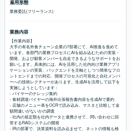
雇用形態
業務委託(フリーランス)
業務内容
【作業内容】

大手の有名外食チェーン企業の7部署にて、AI推進を進めて
います。各部門の業務プロセスにAIを組み込むための実装・
開発、および顧客メンバーも自走できるようなサポートをお
願いします。具体的には、AIを活用した社内向け業務アプリ
ケーションの実装、バックエンドを主軸としつつ簡単なフロ
ントエンドまでの対応、開発プロセスの可視化と自社メンバ
ーへの技術レクチャーがあります。生成AIを活用して以下を
実施しようとしています：

- バイヤーのナレッジ集約

- 食材調達バイヤーの海外出張報告書内容を生成AIで要約

- 店舗のメニュー表をOCRで読み込み、マスタと比較して金
額間違いがないかの調査

- 社内の規定類を社内データと連携させて、問い合わせに回
答するRAGシステムの開発

- IRの部署で、決算資料を読み込ませて、ネットの情報も検