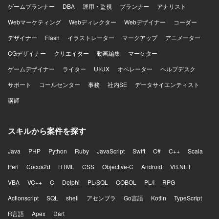
ゲームプランナー
DBA
運用・監視
プランナー
アナリスト
Webマーケティング
Webディレクター
Webデザイナー
コーダー
デザイナー
Flash
イラストレーター
マークアップ
アニメーター
CGデザイナー
クリエイター
動画編集
マーケター
ゲームデザイナー
ライター
UI/UX
オペレーター
ヘルプデスク
サポート
コールセンター
事務
社内SE
データサイエンティスト
講師
スキルから案件を探す
Java
PHP
Python
Ruby
JavaScript
Swift
C#
C++
Scala
Perl
Cocos2d
HTML
CSS
Objective-C
Android
VB.NET
VBA
VC++
C
Delphi
PL/SQL
COBOL
PL/I
RPG
Actionscript
SQL
shell
アセンブラ
Go言語
Kotlin
TypeScript
R言語
Apex
Dart