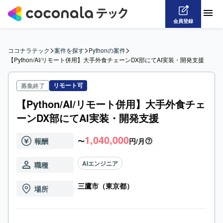
会員登録
>
>
>
ココナラテック
案件を探す
Pythonの案件
【Python/AI/リモート併用】大手外食チェーンDX部にてAI実装・開発支援
リモート可
募集終了
【Python/AI/リモート併用】大手外食チェ
ーンDX部にてAI実装・開発支援
1,040,000
報酬
〜
円/月
AIエンジニア
職種
三鷹市（東京都）
場所