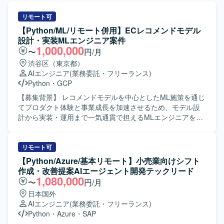
リモート可
【Python/ML/リモート併用】ECレコメンドモデル
設計・実装MLエンジニア案件
1,000,000
〜
円/月
渋谷区（東京都）
AIエンジニア
(業務委託・フリーランス)
Python
・
GCP
【募集背景】 レコメンドモデルを中心としたML施策を通じ
てプロダクト体験と事業成長を加速させるため、モデル設
計から実装・運用まで一気通貫で担えるMLエンジニアを募
集しております。 【作業内容】 レコメンドモデル（Two-
Tower、LightGBM等）の設計・実装・チューニングを行っ
ていただきます。 特徴量エンジニアリングの実装やオフラ
リモート可
イン・オンライン評価指標の設計を担当していただきま
【Python/Azure/基本リモート】小売業向けシフト
す。 A/Bテストの設計・実施・効果検証を通じたモデル改善
作成・改善提案AIエージェント開発テックリード
のPDCAを推進していただきます。 モデルのプロダクショ
1,080,000
〜
円/月
ン化や基盤上への実装・最適化を行っていただきます。 ML
日本国外
施策に関する技術的意思決定を行い、PdMなど他職能メン
AIエンジニア
(業務委託・フリーランス)
バーと連携しながら開発を進めていただきます。 レコメン
Python
・
Azure
・
SAP
ドアーキテクチャの進化やコールドスタート問題への対