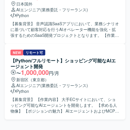
トエンジニア業務 ・カスタマーサクセスと連携した要件整
日本国外
しております。 ML基盤としてGoogle CloudのVertex AIや
す。 【開発環境】 Pythonを用いたバックエンド開発を中心
理および技術サポート ・プロダクト改善のためのデータ解
AIエンジニア
(業務委託・フリーランス)
Cloud Spannerなどを利用しております。 AI/LLMツールと
に、LLMおよびAIエージェント関連技術、Microsoft Azure
析およびモデル改善提案 【求める人物像】 技術とコミュニ
Python
してClaude Code、Cursor、Codex、GitHub Copilotなどを
およびMicrosoft AI Platform、Agent Framework、Foundry
ケーションのバランスが取れており、論理的思考力を持っ
活用しております。 その他のツールとしてGitHub、Slack、
系サービス、Fabric環境などを組み合わせた構成を想定して
て問題の根本原因を追求できる方を求めています。医療機
【募集背景】 音声認識SaaSアプリにおいて、業務シナリオ
Notionなどを利用しております。
おります。
関のスタッフや社内メンバーと円滑にコミュニケーション
に基づいて顧客対応を行うAIオペレーター機能を強化・拡
を取りながら、顧客の現場に寄り添い主体的に対応いただ
張するためのSaaS開発プロジェクトとなります。 【作業内
ける方を想定しています。 【ポジションの魅力】 スタート
容】 業務シナリオを踏まえたAIオペレーターの要件整理や
アップらしいスピード感のある環境で、自らのアイデアを
設計を行い、個社ごとにアプリケーション設計やプロンプ
形にしながらサービスの進化に直接貢献できるポジション
トチューニング、エージェント開発を実施していただきま
NEW
リモート可
です。「技術×ビジネス」を横断するキャリアを築くことが
す。LLM連携APIの設計・実装や、タスク分解・ツール連
【Python/フルリモート】ショッピング可能なAIエ
でき、LLMや生成AIを活用した先端領域で経験を積むこと
携・ワークフロー設計を行いながら、エージェントの精度
ージェント開発
ができます。 【開発環境】 Pythonを用いた機械学習・生成
向上に向けた検証・改善を継続的に行っていただきます。
1,000,000
〜
円/月
AIモデル開発環境での業務を想定しています。クラウド環
【求める人物像】 生成AIやAIエージェント技術への関心が
新宿区（東京都）
境や各種ライブラリ・フレームワークを活用しながら、
高く、自ら課題を発見しながら設計・実装・改善を主体的
AIエンジニア
(業務委託・フリーランス)
NLPおよびLLM関連の開発を行っていただきます。
に進めていただける方を求めております。関係者とコミュ
Python
ニケーションを取りながら要件を整理し、プロダクト品質
の向上に責任感を持って取り組んでいただける方が望まし
【募集背景】 【作業内容】 大手ECサイトにおいて、ショ
いです。 【ポジションの魅力】 音声認識と生成AIを組み合
ッピング可能なAIエージェントを開発します。 【求める人
わせたSaaSプロダクトにおいて、プロンプト戦略やエージ
物像】 【ポジションの魅力】 AIエージェントおよびMCPサ
ェント構成などコアとなるアーキテクチャ設計から関わる
ーバ開発に携わることができます。 【開発環境】 Python、
ことができます。個社ごとの要件にあわせたカスタマイズ
LangChain、AutoGen、MCPサーバを使用します。
開発を通じて、多様な業務シナリオに対するAI活用ノウハ