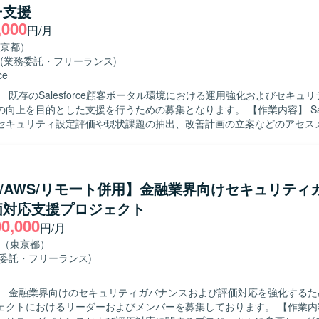
ー支援
を求めています。関係者と連携しながら、インシデント対応や運用標準
,000
しいです。 【ポジションの魅力】 クラウド環境やデータベース、
円/月
対象としたセキュリティ管理に幅広く携わることができ、インシデント対
京都）
、運用標準化まで一連のプロセスを経験していただけます。セキュリテ
(業務委託・フリーランス)
貢献できる環境です。 【開発環境】 対象システムは Oracle Cloud
ce
ructure（OCI）、PostgreSQL、DNS となっております。インシデント
 既存のSalesforce顧客ポータル環境における運用強化およびセキュ
、アクセス制御の見直し、検知および通知体制の再構築、運用移管やド
を目的とした支援を行うための募集となります。 【作業内容】 Salesforce環
た業務に取り組んでいただきます。
セキュリティ設定評価や現状課題の抽出、改善計画の立案などのアセス
ただきます。また、先方運用チームへの技術支援やテクニカル相談対応
の提供などの技術相談・伴走支援を実施していただきます。さらに、メ
ランスファーを通じたナレッジ共有を行い、システム運用面での妥当性
ドバイスなどのガバナンス支援にも携わっていただきます。 【求める人物像】
re/AWS/リモート併用】金融業界向けセキュリティ
orceに関する豊富な知見をもち、自ら課題を抽出し改善提案まで推進いた
価対応支援プロジェクト
運用チームや関係者と円滑にコミュニケーションを取りながら、技術面
00,000
にリードいただける方が望ましいです。 【ポジションの魅力】 Service
円/月
よびExperience Cloudを中心とした大規模環境において、セキュリティ
（東京都）
程から運用支援まで一貫して関わることができます。技術支援だけでな
務委託・フリーランス)
ルトランスファーを通じて組織全体のレベルアップに貢献できる点も魅
ervice CloudおよびExperience Cloudを中心としたSalesforce
】 金融業界向けのセキュリティガバナンスおよび評価対応を強化するた
キュリティ設計などの運用・改善業務を行います。
トにおけるリーダーおよびメンバーを募集しております。 【作業内容】 金融業