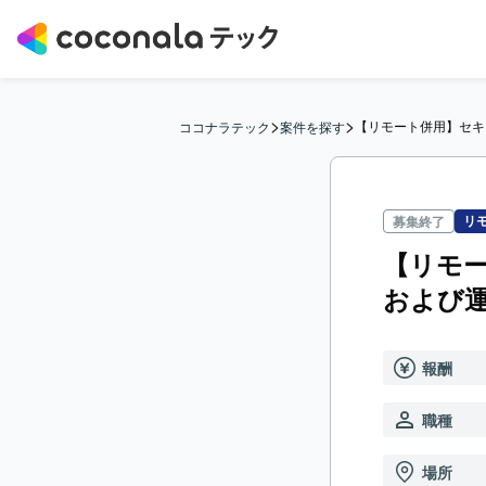
>
>
【リモート併用】セキ
ココナラテック
案件を探す
リ
募集終了
【リモ
および
報酬
職種
場所