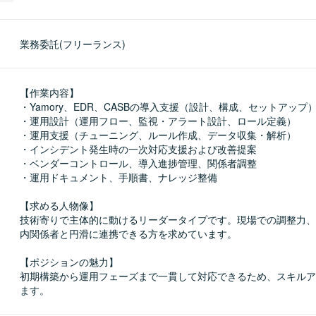
業務委託(フリーランス)
【作業内容】

・Yamory、EDR、CASBの導入支援（設計、構成、セットアップ）
・運用設計（運用フロー、監視・アラート設計、ロール定義）

・運用支援（チューニング、ルール作成、データ収集・解析）

・インシデント発生時の一次対応支援および改善提案

・ベンダーコントロール、導入進捗管理、関係者調整

・運用ドキュメント、手順書、ナレッジ整備

【求める人物像】

技術寄りで主体的に動けるリーダータイプです。現場での調整力、
内関係者と円滑に連携できる方を求めています。

【ポジションの魅力】

初期構築から運用フェーズまで一貫して対応できるため、スキルア
ます。