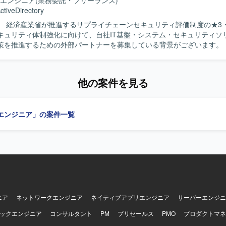
エンジニア
(業務委託・フリーランス)
ら実行、運用としての定着まで一連のプロセスに深く関わることができ
ctiveDirectory
ンサルと実務推進の両面で経験を積むことができ、顧客課題の整理力や
】 経済産業省が推進するサプライチェーンセキュリティ評価制度の★3
ョンです。 【開発環境】 セキュリティ運用に関わる各種ソリュー
キュリティ体制強化に向けて、自社IT基盤・システム・セキュリティソ
W、EDR、ログ管理、認証、インシデント対応 等）やクラウドセキュリテ
を推進するための外部パートナーを募集している背景がございます。 【作業内
ス・ツール群を対象として業務を行っていただきます。
ュリティ専門家の指示のもと、自社システム部門と密に連携しながら、シス
スメント推進をご担当いただきます。自社IT環境（ネットワーク、サー
理、エンドポイント等）の各種設定・運用状況のヒアリングおよび現状整理
他の案件を見る
社システム現状とのFit&Gap分析の補助を行っていただきます。導き出
的な技術的対策案（MFA強化、ログ取得・監視設定、アクセス制御見直
、システム部門・ベンダーに対する要件定義・設定変更指示・課題管理
エンジニア」の案件一覧
きます。自社システム部門へ日常的にアプローチ・伴走し、対策導入に
ステータス管理、システム構成図、パラメータシート、運用手順書、評
ご担当いただきます。 【求める人物像】 机上の理想論ではなく実際の
定や現場の運用に興味を持ち、自発的に手を動かせる現場密着・ハンズ
おります。自社システム部門へ積極的に足を運び、疑問点をその場で解
進できるフットワークの軽さとコミュニケーション意欲をお持ちの方が
リティの専門知識を実務を通じて吸収し、ステップアップしたいという
持ちの方にマッチする案件です。 【ポジションの魅力】 経済産業省が推進
リティ評価制度への対応プロジェクトに参画し、全社レベルのセキュリ
ニア
ネットワークエンジニア
ネイティブアプリエンジニア
サーバーエンジニ
わることができるポジションです。セキュリティ専門家やPMと協働し
ックエンジニア
コンサルタント
PM
プリセールス
PMO
プロダクトマネ
ら対策導入、運用定着まで一連のプロセスに深く関与できるため、セキ