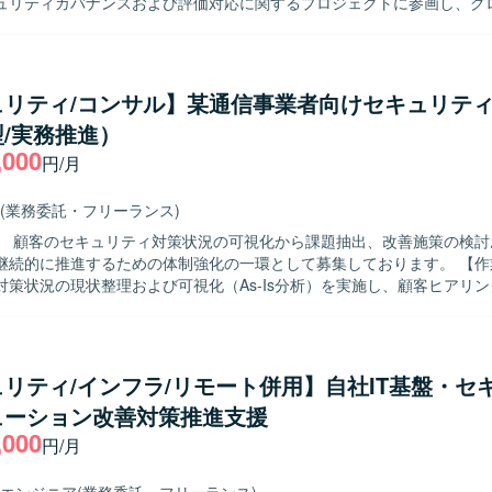
ュリティガバナンスおよび評価対応に関するプロジェクトに参画し、グ
の一員として、セキュリティ領域やクラウド、ITインフラに関する知見
ます。リーダーポジションの方には、グローバルセキュリティプロジェ
会議のファシリテーション、金融業界向けのセキュリティ業務やインシ
担当いただきます。メンバーポジションの方には、PMO業務として管理
ュリティ/コンサル】某通信事業者向けセキュリテ
処理や、プロジェクト遂行に必要な各種ドキュメント作成支援などを行
/実務推進）
,000
見も併せ持っている方を求めております。グローバル環境での業務に前
円/月
でのコミュニケーションにも積極的にチャレンジいただける方が望まし
ションでは、関係者との調整や会議のファシリテーションを主体的に進
(業務委託・フリーランス)
方を歓迎いたします。 【ポジションの魅力】 金融業界向けのセキュリ
】 顧客のセキュリティ対策状況の可視化から課題抽出、改善施策の検討
ンスおよび評価対応に深く関与できるとともに、グローバルプロジェク
続的に推進するための体制強化の一環として募集しております。 【作業内容】 セ
コミュニケーションや海外法制への対応に携わる機会がございます。セ
対策状況の現状整理および可視化（As-Is分析）を実施し、顧客ヒアリ
性を高めながら、クラウドやインフラといった周辺領域の知見も広げて
よびリスク評価を行っていただきます。セキュリティ改善施策の検討お
行計画の策定およびTo-Be設計を行い、施策実行における顧客伴走支援
セキュリティガバナンスおよび評価対応に関する各種業務を行っていた
推進していただきます。あわせて、セキュリティに関する日常的な相談
援、脆弱性／リスク情報の整理および対応方針の提示、各種ドキュメン
リティ/インフラ/リモート併用】自社IT基盤・セ
、運用ルール等）を行っていただきます。 【求める人物像】 顧客との対話を
ューション改善対策推進支援
を抽出し構造化することができ、改善施策を自ら検討して実行可能な形
,000
めております。主体的に意見を出しながら顧客折衝・ディスカッション
円/月
リティ領域に関心を持って継続的にキャッチアップできる方が望ましいです
魅力】 単なるアセスメントや助言に留まらず、顧客に伴走しながらセキ