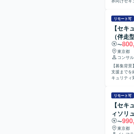
界向けセキ
ロジェクト
支援を行い
や関連する
リモート可
支援などを
【セキ
などの事務
（伴走型
きます。 【求める人物像】 セキュリティ領域における実務経験を有し、クラウドやITインフラ
800
に関する知
〜
組み、英語
東京都
ーダーポジ
コンサル
ーダーシップをお持ちの
【募集背景
ティガバナ
支援までを継
語を用いた
キュリティ
分野の専門
課題抽出お
環境です。 【開発環境】 クラウド環境としてAzureおよびAWSなどを利用したITインフラ環境
位付け、実
のもとで、
とし込みを
リモート可
意思決定支
【セキュ
告資料、改善計画
ィソリ
通じて課題
990
める方を求
〜
し、セキュ
東京都
ジションの