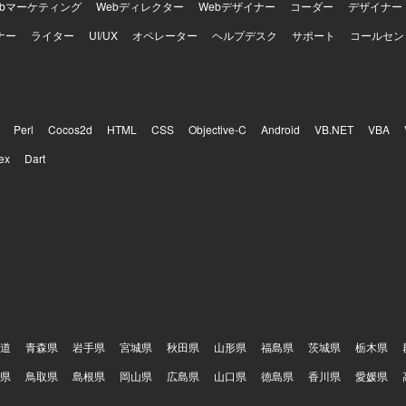
ラ領域の実務経験と知見を大きく高めていただけます。 【開発環境】 自社IT基
ebマーケティング
Webディレクター
Webデザイナー
コーダー
デザイナー
トワーク、サーバ（Windows、Linux）、クラウド環境（AWS、Azure
ナー
e Directory、Microsoft Entra ID等）を対象とした環境でのアセスメン
ライター
UI/UX
オペレーター
ヘルプデスク
サポート
コールセン
す。
Perl
Cocos2d
HTML
CSS
Objective-C
Android
VB.NET
VBA
ex
Dart
道
青森県
岩手県
宮城県
秋田県
山形県
福島県
茨城県
栃木県
県
鳥取県
島根県
岡山県
広島県
山口県
徳島県
香川県
愛媛県