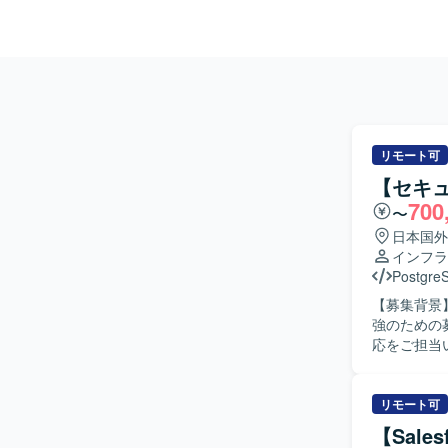
リモート可
【セキュ
700
〜
日本国外
インフラ
Postgre
【募集背景
強のための募集です。 【作業内容】 弊社システ
応をご担当
を行ってい
だきます。
よび通知体
リモート可
を基にした業
【Sal
物像】 セ