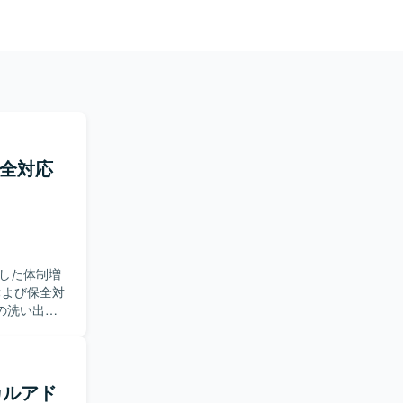
保全対応
した体制増
の洗い出し
施していた
ント検知お
構築手順書
カルアド
実行してい