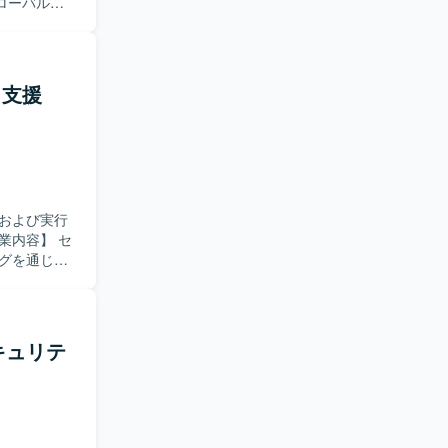
ローバルプ
を活かして
クトの推進
デント対応
資料の更新
ィ支援
っていただ
向きに取り
いです。リ
められるリ
および実行
トの中で英
キュリティ
ングを通じて
いただける
よび優先順
や運用への落
だきます。
対応および
ト作成（報
キュリテ
に落とし込
をリード
。 【ポ
ュリティ対