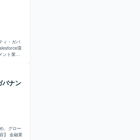
化を着実に
応から再発防
ィ体制の強
対応、ログ分析、
リティ・ガバ
キュメント
メント業務
、ベストプ
ンバー育成
評価や安全
ガバナン
だける方を求め
とマネジメ
やガバナンスを
くメンバー
力です。
環境において、権
め、グロー