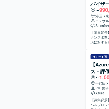
バイザ
ただける方
990
推進していただける方が望ま
〜
DNS を
港区（東
止策の実装
コンサル
化や運用の脱属人化に直接
Salesfor
Infrast
【募集背景】
脆弱性診断
ナンス水準の向上
整備といっ
境に対する
を行ってい
ラクティス
やスキルト
リモート可
性に関するア
【Azu
Salesf
ス・評
ています。
1,0
ントの両面で主体的
〜
Cloudお
千代田区
含む上流工
PM
(業
育成やスキ
Azure
【開発環境】 S
【募集背景
限管理やセ
バルプロジェク