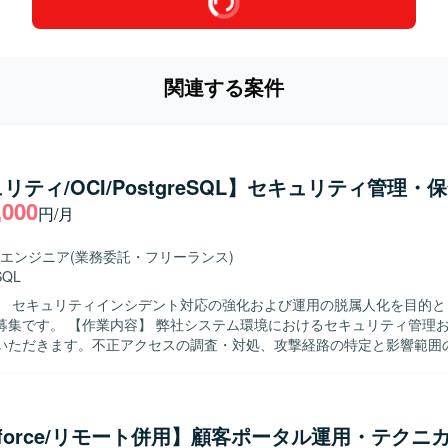
関連する案件
リティ/OCI/PostgreSQL】セキュリティ管理・
,000
円/月
エンジニア
(業務委託・フリーランス)
SQL
】 セキュリティインシデント対応の強化および運用の脱属人化を目的と
ム環境におけるセキュリティ管理および保全対
いただきます。不正アクセスの調査・対処、攻撃経路の特定と影響範囲
ただきます。ログ分析や不審通信の検知、再発防止策の立案と実装を実
あわせて、脆弱性診断と対策、アクセス制御や認証の見直し、インシデ
制の再構築を行っていただきます。運用・保守の引き継ぎとして、環境
務移管や運用ドキュメントの整備・更新にも携わっていただきます。 【求める人
esforce/リモート併用】顧客ポータル運用・テクニ
キュリティ分野に強い関心を持ち、主体的に課題を発見し改善策を提案・