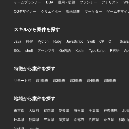
野およびインフ
ゲームプランナー
DBA
運用・監視
プランナー
アナリスト
W
盤としてネッ
CGデザイナー
クリエイター
動画編集
マーケター
ゲームデザイ
理（Activ
援となりま
スキルから案件を探す
Java
PHP
Python
Ruby
JavaScript
Swift
C#
C++
Scala
SQL
shell
アセンブラ
Go言語
Kotlin
TypeScript
R言語
Ap
特徴から案件を探す
リモート可
週1勤務
週2勤務
週3勤務
週4勤務
週5勤務
地域から案件を探す
東京都
大阪府
福岡県
愛知県
埼玉県
千葉県
神奈川県
北海
岐阜県
静岡県
三重県
滋賀県
京都府
兵庫県
奈良県
和歌山
沖縄県
その他