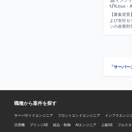
インフラ
策の検討か
Linux
・
A
ュリティコ
【募集背景
を高めることができるポジシ
よび全社セ
ション（F
ンの改善対策
等のサービ
容】 セキ
基盤のアセ
ド、ID管
価基準と自
対する具体
討サポート
「サーバー
っていただ
得・調整・
ス等の資料作成・更新も
システム設
方を求めて
前向きに推
職種から案件を探す
す。セキュ
ップ力と向上心をお
するセキュ
サーバサイドエンジニア
フロントエンドエンジニア
インフラエンジ
化に直接関
汎用機
ブリッジSE
組込・制御
AIエンジニア
上級SE
フルスタ
スメントか