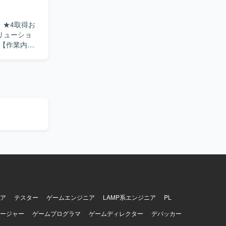
ます。セキ
改善提案力
・★4取得お
リューショ
ィ、SIEM
テム・IT
バ、クラウ
、SCS評
された課題に
し等）の検
の実行を行
向けた説
価エビデン
オン指向の
消しながら
望ましいで
キャッチア
ティ体制強
ア
テスター
ゲームエンジニア
LAMP系エンジニア
PL
ながら、アセ
ージャー
ゲームプログラマ
ゲームディレクター
デバッカー
ュリティ分