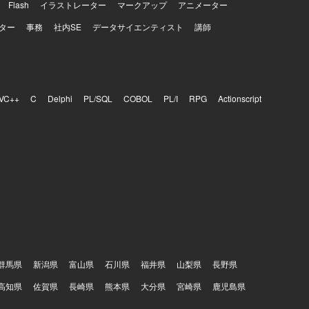
Flash
イラストレーター
マークアップ
アニメーター
等）、ID管
トおよび改善支
ター
事務
社内SE
データサイエンティスト
講師
VC++
C
Delphi
PL/SQL
COBOL
PL/I
RPG
Actionscript
群馬県
新潟県
富山県
石川県
福井県
山梨県
長野県
高知県
佐賀県
長崎県
熊本県
大分県
宮崎県
鹿児島県