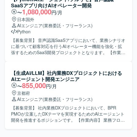
Azure、AKS、Foundry、AI Search、音声認識AIを利用して
械学習モデルの開発・運用（NLP、生成AIを中心としたモデ
SaaSアプリ向けAIオペレーター開発
開発を行っております。
ル活用） ・プロンプト設計・チューニングを含むプロンプ
1,080,000
〜
円/月
トエンジニア業務 ・カスタマーサクセスと連携した要件整
日本国外
理および技術サポート ・プロダクト改善のためのデータ解
AIエンジニア
(業務委託・フリーランス)
析およびモデル改善提案 【求める人物像】 技術とコミュニ
Python
ケーションのバランスが取れており、論理的思考力を持っ
て問題の根本原因を追求できる方を求めています。医療機
【募集背景】 音声認識SaaSアプリにおいて、業務シナリオ
関のスタッフや社内メンバーと円滑にコミュニケーション
に基づいて顧客対応を行うAIオペレーター機能を強化・拡
を取りながら、顧客の現場に寄り添い主体的に対応いただ
張するためのSaaS開発プロジェクトとなります。 【作業内
ける方を想定しています。 【ポジションの魅力】 スタート
容】 業務シナリオを踏まえたAIオペレーターの要件整理や
アップらしいスピード感のある環境で、自らのアイデアを
設計を行い、個社ごとにアプリケーション設計やプロンプ
形にしながらサービスの進化に直接貢献できるポジション
トチューニング、エージェント開発を実施していただきま
【生成AI/LLM】社内業務DXプロジェクトにおける
です。「技術×ビジネス」を横断するキャリアを築くことが
す。LLM連携APIの設計・実装や、タスク分解・ツール連
AIエージェント開発エンジニア
でき、LLMや生成AIを活用した先端領域で経験を積むこと
携・ワークフロー設計を行いながら、エージェントの精度
855,000
〜
円/月
ができます。 【開発環境】 Pythonを用いた機械学習・生成
向上に向けた検証・改善を継続的に行っていただきます。
京都府
AIモデル開発環境での業務を想定しています。クラウド環
【求める人物像】 生成AIやAIエージェント技術への関心が
AIエンジニア
(業務委託・フリーランス)
境や各種ライブラリ・フレームワークを活用しながら、
高く、自ら課題を発見しながら設計・実装・改善を主体的
NLPおよびLLM関連の開発を行っていただきます。
に進めていただける方を求めております。関係者とコミュ
【募集背景】 社内業務DXプロジェクトにおいて、BPR
ニケーションを取りながら要件を整理し、プロダクト品質
PMOが立案したDXテーマを実現するためのAIエージェント
の向上に責任感を持って取り組んでいただける方が望まし
開発を推進するポジションです。 【作業内容】 業務フロー
いです。 【ポジションの魅力】 音声認識と生成AIを組み合
へ組み込むAIエージェントの要件定義・設計・開発・改善
わせたSaaSプロダクトにおいて、プロンプト戦略やエージ
をご担当いただきます。RAG基盤や各種外部ツール、デー