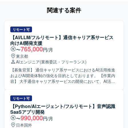
関連する案件
リモート可
【AI/LLM/フルリモート】通信キャリア系サービス
向けAI開発支援
765,000
〜
円/月
東京都
AIエンジニア
(業務委託・フリーランス)
【募集背景】 通信キャリア系サービスにおけるAI活用推進
およびAI開発体制の強化を目的としております。 【作業内
容】 大手通信キャリア系サービスの開発において、AI活用
推進およびDifyを用いたAI開発支援をご担当いただきます。
利用環境やセキュリティ要件による制約がある中で、AI駆
動開発の実現に向けた技術検証や課題解決を推進いただき
リモート可
ます。 想定される具体的な作業としては、ローカル環境構
【Python/AIエージェント/フルリモート】音声認識
築、AI/LLMアプリケーションの開発、AIテストおよび評
SaaSアプリ開発
価、既存プロジェクトの引き継ぎおよび継続対応、クライ
990,000
〜
円/月
アントの運用に沿ったプロジェクト推進などがあります。
日本国外
【求める人物像】 AI/LLM領域の技術トレンドに関心を持