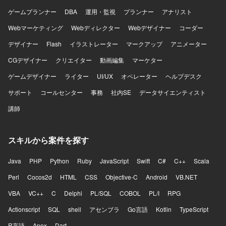
ゲームプランナー
DBA
運用・監視
プランナー
アナリスト
Webマーケティング
Webディレクター
Webデザイナー
コーダー
デザイナー
Flash
イラストレーター
マークアップ
アニメーター
CGデザイナー
クリエイター
動画編集
マーケター
ゲームデザイナー
ライター
UI/UX
オペレーター
ヘルプデスク
サポート
コールセンター
事務
社内SE
データサイエンティスト
講師
スキルから案件を探す
Java
PHP
Python
Ruby
JavaScript
Swift
C#
C++
Scala
Perl
Cocos2d
HTML
CSS
Objective-C
Android
VB.NET
VBA
VC++
C
Delphi
PL/SQL
COBOL
PL/I
RPG
Actionscript
SQL
shell
アセンブラ
Go言語
Kotlin
TypeScript
R言語
Apex
Dart