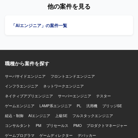
ェント構成などコアとなるアーキテクチャ設計から関わる
タとの連携設計・実装を行い、PoCに留まらない本番運用
他の案件を見る
ことができます。個社ごとの要件にあわせたカスタマイズ
を見据えた品質向上・改善を推進していただきます。ガー
開発を通じて、多様な業務シナリオに対するAI活用ノウハ
ドレールや安全性を考慮した設計・実装を行いながら、チ
ウを蓄積できる環境です。 【開発環境】 Pythonを用いたバ
ームリーダー、SE、RAG構築担当との技術連携を図り、AI
「AIエンジニア」の案件一覧
ックエンド開発環境のもと、LangChainやLangGraphなど
エージェントの継続的な改善および運用支援を実施してい
のAIエージェントフレームワークおよびLLM連携ライブラ
ただきます。 【求める人物像】 業務タスクを構造的に分解
リを活用した開発を行います。
しながら、自動化やツール連携を前提としたワークフロー
を設計できる方を求めています。関係者と円滑にコミュニ
ケーションを取りつつ、要件を具体化し、主体的に推進し
ていただける方にマッチするポジションです。 【ポジショ
職種から案件を探す
ンの魅力】 社内業務DXという中核テーマにおいて、PoCに
留まらず実運用を見据えたAIエージェントの構築・高度化
に一気通貫で関わることができます。RAG基盤や外部ツー
サーバサイドエンジニア
フロントエンドエンジニア
ルとの連携など先端的な技術要素に触れながら、業務プロ
インフラエンジニア
ネットワークエンジニア
セス変革に直結する成果創出に携わることができます。
【開発環境】 RAG基盤および各種外部ツール・データとの
ネイティブアプリエンジニア
サーバーエンジニア
テスター
連携を前提としたAIエージェント開発環境です。
ゲームエンジニア
LAMP系エンジニア
PL
汎用機
ブリッジSE
組込・制御
AIエンジニア
上級SE
フルスタックエンジニア
コンサルタント
PM
プリセールス
PMO
プロダクトマネージャー
ゲームプログラマ
ゲームディレクター
デバッカー