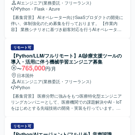
AIエンジニア
(業務委託・フリーランス)
ち、自走してキャッチアップできる方を求めております。
Python
・
Flask
・
Azure
制約条件が多い環境下でも主体的に課題を発見し、粘り強
く解決に取り組める方です。 クライアントやチームと円滑
【募集背景】 AIオペレーター向けSaaSプロダクトの開発に
にコミュニケーションを取りながら、継続的なサービス改
伴い、体制強化のため募集を行っております。 【作業内
善に取り組める方を期待しております。 【ポジションの魅
容】 業務シナリオに基づき顧客対応を行うAIオペレーター
力】 大手通信キャリア系サービスにおいて、生成AIやLLM
のSaaS開発を担当していただきます。個社ごとにアプリケ
を活用した先進的な取り組みに関わることができます。 AI
ーション設計を行い、プロンプトチューニングやAIエージ
駆動開発の技術検証から実運用を見据えた開発まで幅広く
ェント開発を通じて最適な対話フローを構築していただき
リモート可
経験でき、AIアプリケーション開発のスキルを総合的に高
ます。また、AIエージェントのタスク分解やツール連携、
【Python/LLM/フルリモート】AI診療支援ツールの
めることができます。 Difyをはじめとする最新のAI開発基
ワークフロー設計、エージェント精度向上のための評価指
導入・活用に伴う機械学習エンジニア募集
盤やツールを用いた実践的な開発経験を積むことができま
標設計や改善サイクル設計、RAG最適化などにも携わって
765,000
〜
円/月
す。 【開発環境】 Dify、LLM/生成AIアプリ、ローカル開発
いただきます。 【求める人物像】 生成AIやLLM技術への関
日本国外
環境、AIテスト・評価ツール、API連携、プロンプトおよび
心が高く、新しい技術要素を自らキャッチアップしながら
AIエンジニア
(業務委託・フリーランス)
ワークフロー設計などの環境で開発を行います。
プロダクトに取り込んでいける方を求めております。チー
Python
ムメンバーと協調しつつも、自走的に課題を発見し解決へ
と導ける方を歓迎いたします。 【ポジションの魅力】 音声
【募集背景】 医療分野に強みをもつ医療特化型エンジニア
認識とAIエージェント技術を組み合わせたSaaSプロダクト
リングカンパニーとして、医療機関での課題解決やAI・IoT
の中核に関わることができ、LLM連携やRAG最適化など先
をはじめとする先端技術の開発・実装を行っています。生
端領域の知見を実務を通じて蓄積していただけます。設計
成AIを活用した新しいサービス開発を加速させるため、機
から検証まで一貫して関われるため、技術的な裁量と学習
械学習エンジニアを募集しています。 【作業内容】 AI診療
機会が大きいポジションです。 【開発環境】 Python、
支援ツールの導入・活用を支援しつつ、顧客からのフィー
リモート可
FastAPI、Flask、LLM、LangChain、LangGraph、RAG、
ドバックをプロダクト改善へつなげていただきます。 ・機
【Python/AIエージェント/フルリモ】音声認識