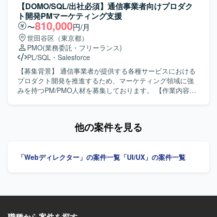
ーや役員と近い距離で商品戦略・販売戦略・事業成長の意
検討を進められる方を求めております。複雑な業務要件を
向けに導入しているSalesforce Commerce Cloud（ECサイ
【DOMO/SQL/出社必須】通信事業者向けプロダク
思決定に関わる経験を積むことができます。 【開発環境】
踏まえて情報整理や画面構成を行いながら、一貫性と使い
ト）内で、チケット購入、ホテル・レストラン予約サイト
ト開発PMマーケティング支援
Slack、Notion、BigQuery、Looker Studio、Figma、AIツー
やすさの両立を意識してデザイン品質を高めていただける
の刷新対応を行っていただきます。現在は結合テストフェ
810,000
〜
円/月
ルなどを活用して業務を進めていただきます。
方を想定しています。ディレクター／PMとのコミュニケー
ーズで発生しているバグ改修が中心となり、設計書を読み
世田谷区（東京都）
ションを大切にしながら、主体的に改善提案ができる方に
込み仕様を理解いただいた上で、改修箇所の調査・解析か
PMO
(業務委託・フリーランス)
フィットするポジションです。 【ポジションの魅力】 請求
ら実装、テストまで一連の工程を担当していただきます。
PL/SQL
・
Salesforce
書発行システムという業務基盤となるWebアプリケーショ
開発はNode.js上でJavaScriptを使用して実施します。 【求
ンの刷新プロジェクトにおいて、要件定義段階からUI/UX設
める人物像】 設計書から仕様を素早く理解し、自ら課題を
【募集背景】 通信事業者が提供する各種サービスにおける
計に深く関わることができ、画面デザインの方針やデザイ
発見して主体的に動ける方を求めています。フットワーク
プロダクト開発を推進するため、マーケティング領域に強
ンシステムの構築にも影響力を発揮していただけます。機
軽く、関係者と能動的にコミュニケーションをとりなが
みを持つPM/PMO人材を募集しております。 【作業内容】
能過多・情報量の多い業務システムに対して、ユーザビリ
ら、バグ改修や機能改善を着実に進めていただける方が望
スマートフォン向けを含む通信事業者が提供するサービス
ティを高める設計に挑戦できる環境です。 【開発環境】
ましいです。 【ポジションの魅力】 エンタメ領域のECサ
に関わる開発プロジェクトにおいて、PM/PMOとしてプロ
FigmaやAdobe XDなどのデザインツールを用いたUIデザイ
イト刷新プロジェクトに参画し、チケット購入やホテル・
ジェクト推進をご担当いただきます。主担当としてマーケ
他の案件を見る
ン環境を想定しております。フロントエンドとしてReact等
レストラン予約など多様な機能に関わることができます。
ティング寄りのデータ分析業務に携わっていただき、各種
を意識したデザイン知識が活かせるプロジェクトです。
結合テストフェーズにおけるバグ改修を通じて、既存機能
データを用いた施策検討や意思決定の支援を行っていただ
の理解や改修スキルを高めつつ、Node.js上でのJavaScript
きます。 【求める人物像】 マーケティング領域のデータ分
「Webディレクター」の案件一覧
「UI/UX」の案件一覧
開発経験をさらに積むことができます。 【開発環境】
析に主体的に取り組み、関係者と円滑にコミュニケーショ
Salesforce Commerce Cloudを基盤としたECサイトにおい
ンを取りながらプロジェクトを推進できる方を求めており
て、Node.js上でJavaScriptを用いた開発を行います。
ます。英語を用いたコミュニケーションにも前向きに取り
組み、ビジネス観点と技術観点の両面から価値提供いただ
ける方が望ましいです。 【ポジションの魅力】 大規模な通
信事業者向けサービス開発にPM/PMOとして関わること
職種から案件を探す
で、マーケティングデータ分析とプロダクト開発の両面で