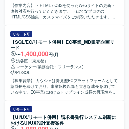
【作業内容】 ・HTML / CSSを使ったWebサイトの更新・
改善対応を行っていただきます。 ・はてなブログの
HTML/CSS編集・カスタマイズをご対応いただきます。 ・
デザイン・コンテンツの修正・追加（テキスト・画像・レ
イアウト等）を実施していただきます。 ・サイト構造・要
件の理解を前提とした導線改善の提案・実装を行っていた
リモート可
だきます。 ・AIツール（ChatGPT・Claude等）を活用した
【SQL/EC/リモート併用】EC事業_MD販売企画リ
効率的な更新フローの推進を行っていただきます。 ・継続
ード
的な運用サポートおよびサイト品質の維持・向上に取り組
1,400,000
〜
円/月
んでいただきます。 【ポジションの魅力】 生成AIを活用し
渋谷区（東京都）
た法人向けプロダクトのWebを担い、事業成長に直結する
マーケター
(業務委託・フリーランス)
アウトプットを出していただけます。 文言修正だけでな
PL/SQL
く、UX・導線設計など、サイト全体の品質向上に関わって
いただけます。 AIを積極活用した業務スタイルが根付いて
【募集背景】 カウシェは発見型ECプラットフォームとして
いる環境でご就業いただけます。 フルリモート・副業・短
急成長を続けており、事業転換以降も大きな成長を遂げて
時間稼働から参画可能で、ライフスタイルに合わせて働い
いる中で、EC事業におけるトップライン成長の再現性を高
ていただけます。 【求める人物像】 Webサイトの裏側の仕
めることを重要テーマとして取り組んでいます。 【作業内
組みを正しく理解し、レイアウトを崩さずに安全な更新作
容】 MD販売チームの一員として、ユーザーにどの商品をど
業ができる方を求めています。 指示を待つだけでなく、サ
の文脈でどのタイミングで届けるかを設計し、商品・売り
リモート可
イトの構造や目的に合わせて自発的に動ける方を求めてい
場・販促・データをつなげてGMV成長をつくる役割を担っ
【UI/UX/リモート併用】請求書発行システム刷新に
ます。 単なる作業の代行者ではなく、サイトをより良くす
ていただきます。販売企画・キャンペーン設計・カテゴリ
おけるUI/UX設計支援案件
るための運用パートナーとして伴走できる方を求めていま
成長・商品露出改善をプレイングリードとして推進し、関
1,080,000