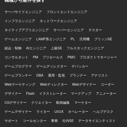
経験を積むことができます。BIツールや各種マーケティン
グプラットフォームのデータを扱いながら、事業インパク
サーバサイドエンジニア
フロントエンドエンジニア
トの大きい意思決定に貢献していただけます。 【開発環
インフラエンジニア
ネットワークエンジニア
境】 DOMOや各種BIツール、GA4、Salesforce、SQLなど
を用いたデータ分析環境で業務を行っていただきます。
ネイティブアプリエンジニア
サーバーエンジニア
テスター
ゲームエンジニア
LAMP系エンジニア
PL
汎用機
ブリッジSE
組込・制御
AIエンジニア
上級SE
フルスタックエンジニア
コンサルタント
PM
プリセールス
PMO
プロダクトマネージャー
ゲームプログラマ
ゲームディレクター
デバッカー
ゲームプランナー
DBA
運用・監視
プランナー
アナリスト
Webマーケティング
Webディレクター
Webデザイナー
コーダー
デザイナー
Flash
イラストレーター
マークアップ
アニメーター
CGデザイナー
クリエイター
動画編集
マーケター
ゲームデザイナー
ライター
UI/UX
オペレーター
ヘルプデスク
サポート
コールセンター
事務
社内SE
データサイエンティスト