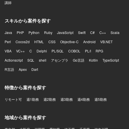
講師
スキルから案件を探す
Java
PHP
Python
Ruby
JavaScript
Swift
C#
C++
Scala
Perl
Cocos2d
HTML
CSS
Objective-C
Android
VB.NET
VBA
VC++
C
Delphi
PL/SQL
COBOL
PL/I
RPG
Actionscript
SQL
shell
アセンブラ
Go言語
Kotlin
TypeScript
R言語
Apex
Dart
特徴から案件を探す
リモート可
週1勤務
週2勤務
週3勤務
週4勤務
週5勤務
地域から案件を探す