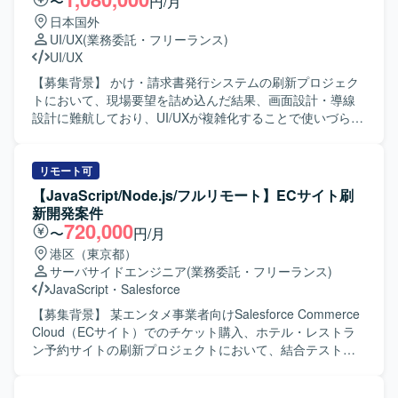
〜
円/月
す。
係者を巻き込みながら実行計画に落とし込み、日々の数値
日本国外
を見ながら改善し成果につなげていただきます。入社後
UI/UX
(業務委託・フリーランス)
は、事業構造やユーザー特性、重点カテゴリ、主要KPI、既
UI/UX
存の販売企画・キャンペーン運用をキャッチアップした上
で、重点カテゴリや主要キャンペーンの主担当として企画
【募集背景】 かけ・請求書発行システムの刷新プロジェク
設計から実行・振り返りまでを推進し、販売実績やユーザ
トにおいて、現場要望を詰め込んだ結果、画面設計・導線
ー行動、商品データをもとに次の販売企画やカテゴリ成
設計に難航しており、UI/UXが複雑化することで使いづらく
長、商品露出改善につながるサイクルを自走していただき
なる懸念が顕在化しているため、社内に不足しているUI/UX
ます。 【求める人物像】 ミッションやバリューに共感し、
設計の知見を補う専門人材を求めております。 【作業内
商品単体ではなく売上・粗利・在庫・供給・露出のつなが
容】 要件定義フェーズに参画し、仕様理解を踏まえたUI設
リモート可
りで考えられる方を求めています。分析で終わらず、営業
計を実施していただきます。ディレクター作成の既存また
【JavaScript/Node.js/フルリモート】ECサイト刷
や販売が実際に動けるレベルまで落とし込める方や、属人
は簡易なワイヤーフレームをベースに、ユーザー視点で画
新開発案件
的な成功パターンを再現可能な型と判断基準に変えること
面構成・導線を整理し、UIコンポーネント設計や操作フロ
720,000
〜
円/月
にやりがいを感じる方にフィットするポジションです。
ーの最適化を行っていただきます。各画面単位でのビジュ
港区（東京都）
【ポジションの魅力】 自身が設計した販売企画やキャンペ
アルデザイン作成、レイアウト設計、配色・UIパーツ設
サーバサイドエンジニア
(業務委託・フリーランス)
ーン、商品露出がGMVや粗利にダイレクトに反映されるた
計、操作性を考慮したインタラクション設計（必要に応じ
JavaScript
・
Salesforce
め、事業成長の中心に立って売上を作る手触り感がありま
て簡易モック作成）を対応していただきます。機能過多・
す。発見型ソーシャルECとして、商品選定やカテゴリ設
画面過密状態に対する整理・改善提案や、ユーザビリティ
【募集背景】 某エンタメ事業者向けSalesforce Commerce
計、キャンペーン、レコメンド、投稿、クエストなど複数
向上に向けた設計見直しを行い、ディレクター／PMと連携
Cloud（ECサイト）でのチケット購入、ホテル・レストラ
の要素を掛け合わせながら新しい購買体験を作ることがで
しながらエンジニア実装を見据えたデザイン仕様をアウト
ン予約サイトの刷新プロジェクトにおいて、結合テストフ
きます。販売企画・キャンペーン運用・カテゴリ成長の仕
プットしていただきます。 【求める人物像】 要件が固まり
ェーズで発生しているバグ改修に人員不足が生じているた
組みづくりに裁量を持って関わることができ、マネージャ
きっていない状況でもディレクターと並走しながら柔軟に
め、増員を行っています。 【作業内容】 某エンタメ事業者