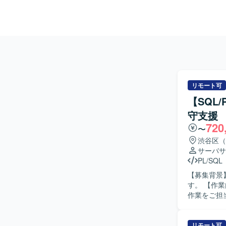
リモート可
【SQL
守支援
720
〜
渋谷区（
サーバサ
PL/SQL
【募集背景
す。 【作業内容】 レガシーシステムから新システムへのリプレイスに関する設計・開発・移行
作業をご担
時の調査お
ら、仕様整
連の作業をお願いいたします。 【
リモート可