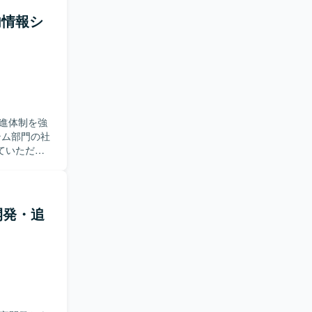
ャッチアッ
内情報シ
ができま
PL/SQL
システムが
進体制を強
ていただき
作成を行い
・課題・品
管理部門に
守開発・追
ドキュメン
。 【ポ
ら関与で
ます。 複
験を積むこ