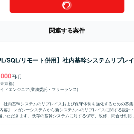
関連する案件
/PL/SQL/リモート併用】社内基幹システムリプレ
,000
円/月
東京都）
イドエンジニア
(業務委託・フリーランス)
】 社内基幹システムのリプレイスおよび保守体制を強化するための募集
当いただきます。既存の基幹システムに対する保守、改修、問合せ対応
よび原因究明、改善対応なども実施いただきます。業務担当者との調整
理や影響範囲の確認、テスト計画およびテスト実施、リリース後のフォ
求める人物像】 関係者と円滑にコミュニケーションを取りな