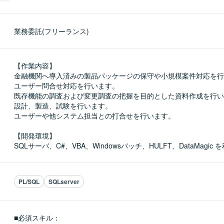
業務委託(フリーランス)
【作業内容】

金融機関へ導入済みの製品パッケージの保守や小規模案件対応を行
ユーザー問合せ対応を行います。

既存機能の調査および変更調査の把握を目的とした資料作成を行い
設計、製造、試験を行います。

ユーザーや他システム担当との打合せを行います。

【開発環境】

SQLサーバ、C#、VBA、Windowsバッチ、HULFT、DataMagic
PL/SQL
SQLserver
■必須スキル：