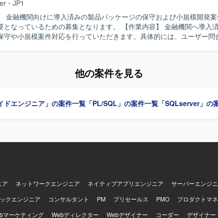
基幹システム導入プロジェクトに参画いただくことで、会計・人事・資
er
・
JP1
生産管理などの幅広い業務領域に触れることができます。 開発から移行
】 金融機関向けに導入済みの製品パッケージの保守および小規模開発案
ることで、ERP導入プロジェクトの全体像を理解しながらスキルアップ
いるための募集となります。 【作業内容】 金融機関へ導入済みの製品パ
保守や小規模案件対応を行っていただきます。具体的には、ユーザー問
ジックの実装を行います。
調査および変更調査の把握を目的とした資料作成、設計・製造・試験ま
していただきます。また、ユーザーや他システム担当との打合せを通じ
 【求める人物像】 ユーザーや他システム担当と円滑にコミュ
他の案件を見る
ンを取りながら業務を進めていただける方を求めています。既存システ
調査結果や設計内容を分かりやすく説明できる方にマッチするポジショ
ンの魅力】 金融市場系システムに携わりながら、パッケージ保守から小
イドエンジニア」の案件一覧
「PL/SQL」の案件一覧
「SQLserver」
工程を経験できる点が魅力です。ユーザーとの直接的なやり取りや他シ
じて、業務知識と技術スキルの双方を高めていただけます。 【開発環境】 SQL
/SQL、ストアドプロシジャを用いた開発環境での業務となります。C#、
バッチ、HULFT/DataMagic、FTP、JP1などに触れる機会もございます。
ニア
ネットワークエンジニア
ネイティブアプリエンジニア
サーバーエンジニ
ックエンジニア
コンサルタント
PM
プリセールス
PMO
プロダクトマネ
ebマーケティング
Webディレクター
Webデザイナー
コーダー
デザイナー