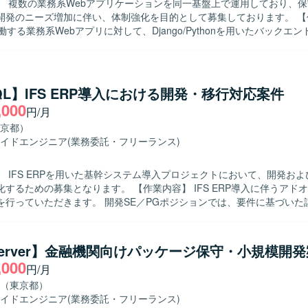
】 複数の業務系Webアプリケーションを同一基盤上で運用しており、
発のニーズ増加に伴い、体制強化を目的として募集しております。 【作業内容】
働する業務系Webアプリに対して、Django/Pythonを用いたバックエ
能開発をご担当いただきます。既存機能の改修、不具合対応、認証まわ
スタ変更に伴うバックエンド対応を行っていただきます。AWS環境上で
リのログ確認や原因調査、本番リリース前後の改修・検証・リリース支援
書・リリース関連資料などのドキュメント更新もお任せいたします。必
SQL】IFS ERP導入における開発・移行対応案件
側の調査や軽微な修正支援も行っていただきます。 【求める人物像】 既存シス
,000
円/月
を理解しながら、自ら調査し主体的に課題解決に取り組んでいただける
チームメンバーと協調しつつ、ドキュメント作成やレビュー指摘対応な
京都）
です。 【ポジションの魅力】 複数の業務系Webアプリを同一基
イドエンジニア
(業務委託・フリーランス)
め、共通基盤の理解を深めながら幅広いドメインの機能開発・保守に関
リリース前後の改修や検証、障害調査など、サービスライフサイクル全
】 IFS ERPを用いた基幹システム導入プロジェクトにおいて、開発お
クエンドエンジニアとしての経験を総合的に積むことができます。 【開発環境】
となります。 【作業内容】 IFS ERP導入に伴うアドオン開発およ
/Pythonを用いたバックエンド開発を中心に、AWS環境上で稼働するWeb
を行っていただきます。 開発SE／PGポジションでは、要件に基づいた
発を行います。RDB/SQLを利用したデータベースアクセスや、Gitを用
体・結合テストまでをご担当いただきます。 移行PGポジションでは、
境です。
ERPへのデータ移行ロジックの設計および実装を行っていただきます。 移
データ移行方針の整理、移行設計、全体移行計画の策定や関係者との調
server】金融機関向けパッケージ保守・小規模開
きます。 【求める人物像】 関係者と連携しながら主体的にコミュ
,000
円/月
ンを取れる方を求めております。 課題が発生した際に自ら状況整理と報
て粘り強く対応いただける方が望ましいです。 ERP導入プロジェクト
（東京都）
方を歓迎いたします。 【ポジションの魅力】 IFS ERPというパッケー
イドエンジニア
(業務委託・フリーランス)