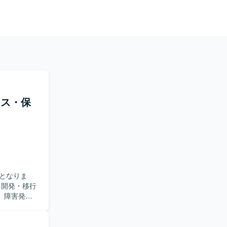
イス・保
となりま
、障害発生
を行いなが
ローまで一