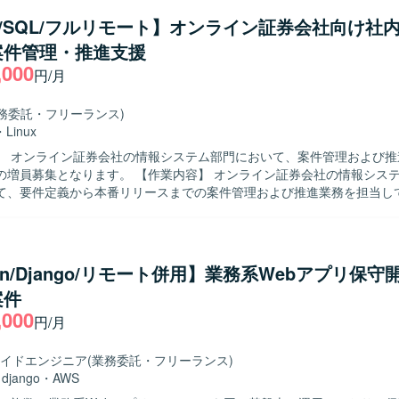
に動いていただける方を求めております。既存システムの仕様を自らキ
ux/SQL/フルリモート】オンライン証券会社向け社
て粘り強く対応できる方が望ましいです。 【ポジションの魅力】 基幹システ
案件管理・推進支援
イスおよび保守を通じて、上流から下流まで一貫した業務に携わること
,000
な保守・改善を通じて業務理解と技術力を同時に高めることができ、SQLや
円/月
発・保守の経験を深められます。 【開発環境】 SQLおよびPL/SQLを中
幹システム環境での開発・保守となります。Oracle関連技術を利用した
業務委託・フリーランス)
す。
・
Linux
】 オンライン証券会社の情報システム部門において、案件管理および推
す。 【作業内容】 オンライン証券会社の情報システム部門の社
て、要件定義から本番リリースまでの案件管理および推進業務を担当し
務要件のヒアリングを行い、システム要件定義書やプロジェクト計画書の
計からテストフェーズにかけては外部ベンダーへの委託案件に対し、進捗
などのベンダーコントロールを実施していただきます。 また、社内品質
行っていただきます。 【求める人物像】 関係者との円滑なコミュニケ
hon/Django/リモート併用】業務系Webアプリ保
図りながら、主体的に案件を推進していただける方を求めております。 
案件
理業務に丁寧かつ責任感を持って取り組める方にマッチするポジションです
,000
魅力】 オンライン証券ビジネスにおけるシステム開発案件に上流工程か
円/月
義からリリースまで一連のプロジェクトマネジメントに携わることができ
クホルダーと連携しながら、ベンダーコントロールや品質管理の実務経
イドエンジニア
(業務委託・フリーランス)
境およびSQLを利用したシステム開発プロジェク
・
django
・
AWS
ていただきます。