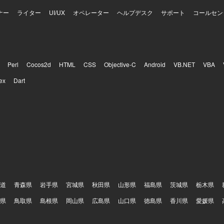
ナー
ライター
UI/UX
オペレーター
ヘルプデスク
サポート
コールセン
Perl
Cocos2d
HTML
CSS
Objective-C
Android
VB.NET
VBA
ex
Dart
道
青森県
岩手県
宮城県
秋田県
山形県
福島県
茨城県
栃木県
県
鳥取県
島根県
岡山県
広島県
山口県
徳島県
香川県
愛媛県