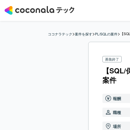
>
>
>
【SQ
ココナラテック
案件を探す
PL/SQLの案件
募集終了
【SQL
案件
報酬
職種
場所