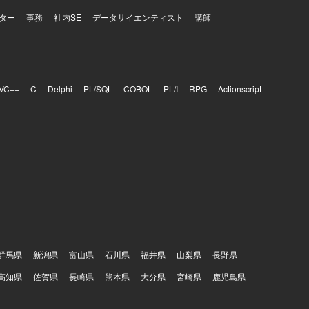
ター
事務
社内SE
データサイエンティスト
講師
VC++
C
Delphi
PL/SQL
COBOL
PL/I
RPG
Actionscript
群馬県
新潟県
富山県
石川県
福井県
山梨県
長野県
高知県
佐賀県
長崎県
熊本県
大分県
宮崎県
鹿児島県