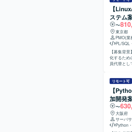
がら主体的
【Lin
プし、課題に対し
ステム
ムのリプレ
810
す。長期的
〜
を活用したシステム開
東京都
心とした基
PMO
(
想定されま
PL/SQL
【募集背景
化するための増員募集となりま
員代替とし
ます。 業
ます。 設
質・コスト
リモート可
対して品質状況の報告を
【Pyt
ーションを
加開発
ト作成や管
630
ジションの
〜
き、要件定
大阪府
数のステー
サーバサ
とができる環境です。 【開発環境】 Linux環
Python
トに参画し