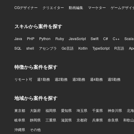
CGデザイナー
クリエイター
動画編集
マーケター
ゲームデザイ
スキルから案件を探す
Java
PHP
Python
Ruby
JavaScript
Swift
C#
C++
Scala
SQL
shell
アセンブラ
Go言語
Kotlin
TypeScript
R言語
Ap
特徴から案件を探す
リモート可
週1勤務
週2勤務
週3勤務
週4勤務
週5勤務
地域から案件を探す
東京都
大阪府
福岡県
愛知県
埼玉県
千葉県
神奈川県
北海
岐阜県
静岡県
三重県
滋賀県
京都府
兵庫県
奈良県
和歌山
沖縄県
その他