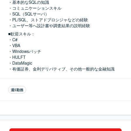
・基本的なSQLの知識

・コミュニケーションスキル

・SQL（SQLサーバ）

・PL/SQL、ストアドプロシジャなどの経験

・ユーザー等へ設計書や調査結果の説明経験
■歓迎スキル：
・C#

・VBA

・Windowsバッチ

・HULFT

・DataMagic

・有価証券、金利デリバティブ、その他一般的な金融知識
週5勤務