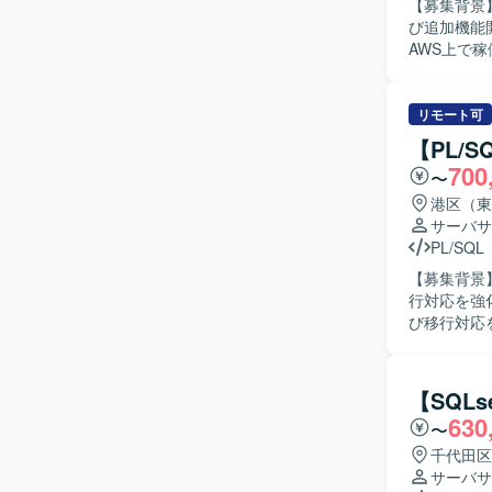
【募集背景
び追加機能開
AWS上で稼
よび追加機
能追加、マ
Webアプ
リモート可
テスト仕様
【PL/
フロントエンド
700
〜
テムの構造
おります。
港区（東
行っていただける方が望ましい
サーバサ
盤で扱うた
PL/SQL
できます。
【募集背景
ことで、バッ
行対応を強化するための募集
Django
び移行対応
ンの保守開
ら製造、単
発を行う環
からIFS 
ョンでは、
【SQL
行領域の統括をご担当いただ
630
〜
ニケーショ
解決に向け
千代田区
調整に柔軟に対応できる
サーバサ