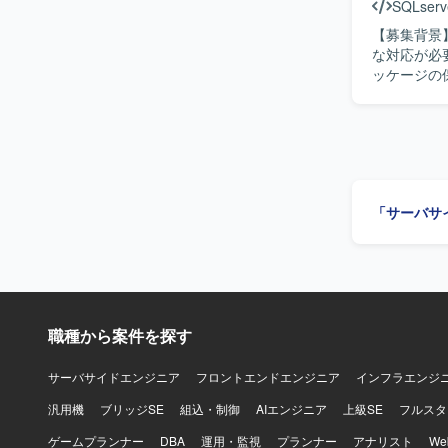
ジを用いた
SQLserv
庫・購買・
【募集背景
工程に関わ
な対応が必要となって
です。 【開発環境】 PL/SQLを用いた開発環境下で、ERPパッケージと連携するアドオンやデ
ッケージの
ータ移行ロ
既存機能の
工程を担当
様の確認を行っていただきます。
ニケーショ
読み解き、
【ポジショ
「サーバサ
で一貫した
との打合せを通
サーバやPL
Windows
職種から案件を探す
サーバサイドエンジニア
フロントエンドエンジニア
インフラエンジ
汎用機
ブリッジSE
組込・制御
AIエンジニア
上級SE
フルスタ
ゲームプランナー
DBA
運用・監視
プランナー
アナリスト
W