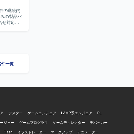
産管理・在
まで一連の
件の継続的
できる環境
合せ対応、
での一連の
て要件や仕
ムの仕様を
ンです。
規模開発ま
の案件一覧
ステム担当
VBA、
ア
テスター
ゲームエンジニア
LAMP系エンジニア
PL
ージャー
ゲームプログラマ
ゲームディレクター
デバッカー
Flash
イラストレーター
マークアップ
アニメーター