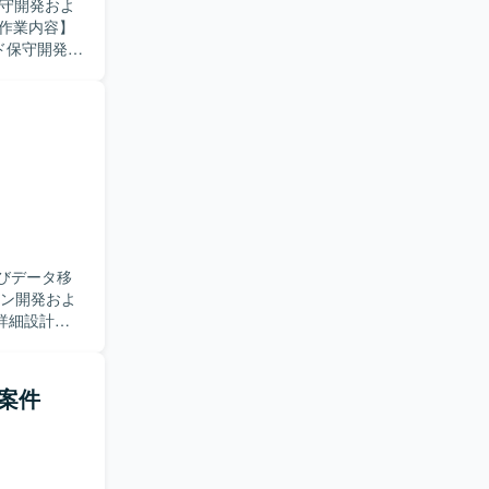
保守開発およ
ンド保守開発お
りや画面機
稼働する
、設計書・
要に応じて
方を求めて
ども丁寧に
わることが
体に携わる
よびデータ移
アプリケーショ
詳細設計か
いたチーム開
既存システム
行SEポジシ
整など、移
発案件
告を行い、
特有の変更や