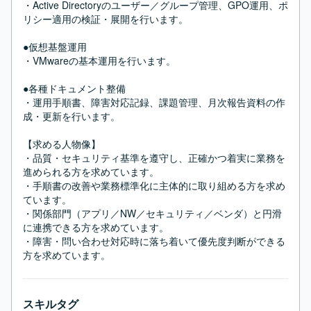
・Active Directoryのユーザー／グループ管理、GPO運用、ポ
リシー適用の検証・展開を行います。

●仮想基盤運用

・VMwareの基本運用を行います。

●各種ドキュメント整備

・運用手順書、障害対応記録、課題管理、月次報告資料の作
成・更新を行います。

【求める人物像】

・品質・セキュリティ基準を遵守し、正確かつ着実に業務を
進められる方を求めています。

・手順書の改善や業務標準化に主体的に取り組める方を求め
ています。

・関係部門（アプリ／NW／セキュリティ／ベンダ）と円滑
に連携できる方を求めています。

・障害・問い合わせ対応時に落ち着いて優先度判断ができる
方を求めています。
スキルタグ