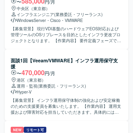
585,000
〜
円/月
ます。 L2/L3、VLAN、冗長化、工場LANなどのネットワー
中央区（東京都）
ク設計をご担当いただきます。 VMware/Hyper-Vを用いた
インフラエンジニア
(業務委託・フリーランス)
仮想基盤の設計構築を行っていただきます。 Active
WindowsServer
・
Cisco
・
VMWARE
DirectoryやAzure ADなどの認証基盤設計をご担当いただき
ます。 DNS/DHCP/ファイルサーバなどの基盤システム刷新
【募集背景】 現行VDI基盤のハードウェアEOS対応および
に携わっていただきます。 ファイアウォール、アクセス制
管理ツールのOSリプレースを目的としたインフラ更改プロ
御、脆弱性対応などのセキュリティ対策の維持・強化を行
ジェクトとなります。 【作業内容】 要件定義フェーズで
っていただきます。 ベンダーコントロール、要件定義、進
は、機能整理やバージョン選定、スケジュール調整などの
捗管理などのマネジメント業務を行っていただきます。 社
要件定義を実施いただきます。 基本設計・詳細設計を行
内SEチームのメンバー管理および業務推進を行っていただ
い、その内容に基づきPoC環境の構築（ESXiインストー
面談1回【Veeam/VMWARE】インフラ運用保守支
きます。 【求める人物像】 インフラ全般に幅広く携わるこ
ル、vCenter/ConnectionServer/SKYSEAの構築）を行って
援
とに意欲があり、サーバやネットワークの要件定義から設
いただきます。 SKYSEA Client ViewサーバのOS移行作業
470,000
〜
円/月
計・構築まで主体的に推進いただける方を求めておりま
や、Instant Clone端末での機能検証・チューニングなどの
港区（東京都）
す。 ベンダーや業務部門とのコミュニケーションを円滑に
PoC検証も担当いただきます。 また、NWパラメータシート
運用・監視
(業務委託・フリーランス)
行い、状況に応じて柔軟に調整・判断できる方を歓迎いた
の作成など関連ドキュメントの整備も行っていただきま
Hyper-V
します。 社内関係者と協力しながら、安定したシステム運
す。 【求める人物像】 未知の製品や技術に対して自ら調査
用と継続的な改善に取り組んでいただける方を想定してお
し、キャッチアップしながら設計・構築に落とし込める方
【募集背景】 インフラ運用保守体制の強化および安定稼働
ります。 【ポジションの魅力】 サーバ、ネットワーク、仮
を求めています。 顧客や社内メンバーとのコミュニケーシ
のための支援要員を募集いたします。 【作業内容】 運用支
想基盤、認証基盤などインフラ全般を横断して担当できる
ョンを通じて要件を整理し、自走してタスクを進められる
援および障害対応を担当していただきます。具体的には、
ため、幅広い技術経験を積むことができます。 工場ネット
方が望ましいです。 【ポジションの魅力】 VDI基盤の要件
Veeamバックアップシステムの日常運用保守、トラブル発
ワークを含む製造業のインフラに関わることで、現場に近
定義から設計・PoC構築・検証・移行まで一連の工程に携
生時の一次切り分けおよび復旧対応、手順書の作成および
い視点での基盤設計や改善に携わることができます。 社内
わることができるため、仮想基盤およびVDIのスキルを広く
更新、ベンダーから共有される対象情報および作業計画に
NEW
リモート可