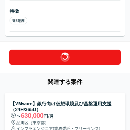
特徴
週5勤務
関連する案件
【VMware】銀行向け仮想環境及び基盤運用支援
（24H/365D）
630,000
〜
円/月
品川区（東京都）
インフラエンジニア
(業務委託・フリーランス)