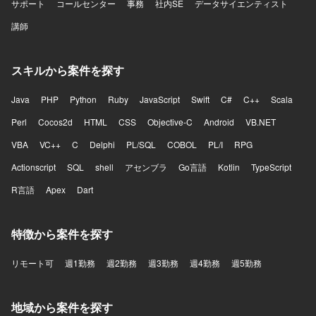
サポート
コールセンター
事務
社内SE
データサイエンティスト
講師
スキルから案件を探す
Java
PHP
Python
Ruby
JavaScript
Swift
C#
C++
Scala
Perl
Cocos2d
HTML
CSS
Objective-C
Android
VB.NET
VBA
VC++
C
Delphi
PL/SQL
COBOL
PL/I
RPG
Actionscript
SQL
shell
アセンブラ
Go言語
Kotlin
TypeScript
R言語
Apex
Dart
特徴から案件を探す
リモート可
週1勤務
週2勤務
週3勤務
週4勤務
週5勤務
地域から案件を探す