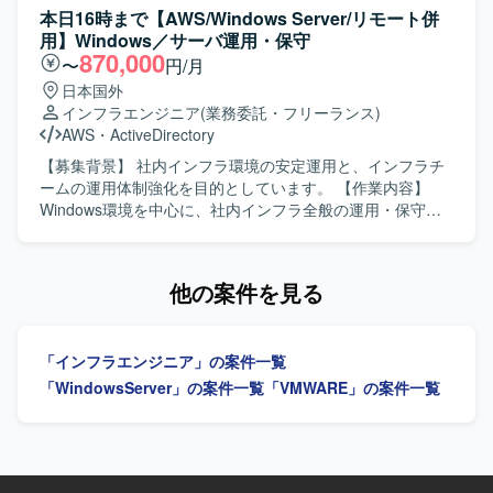
SEチームの一員として、マネジメントや業務推進にも関わ
深く習得できる環境です。 Omnissa HorizonやSKYSEAなど
基づく実作業の遂行などを行っていただきます。 【求める
本日16時まで【AWS/Windows Server/リモート併
ることで、上流工程やリーダーシップの経験を高めること
の製品を組み合わせた構成に関わることで、実務を通じて
人物像】 インフラ運用保守の現場で主体的かつ丁寧に対応
用】Windows／サーバ運用・保守
ができます。 【開発環境】 Windows/Linuxサーバを中心と
新しい技術要素を習得していただけます。 【開発環境】
できる方を求めております。障害発生時にも落ち着いて状
870,000
〜
円/月
したインフラ環境にて、VMware/Hyper-Vによる仮想基盤や
VMware ESXi（vSAN構成）、VMware vCenter Server、
況整理と一次切り分けができ、関係者と円滑にコミュニケ
日本国外
Active Directory/Azure ADなどの認証基盤、DNS/DHCP/フ
Omnissa Horizon（ConnectionServer）、Instant Clone、
ーションを取りながら復旧対応を進められる方を歓迎いた
インフラエンジニア
(業務委託・フリーランス)
ァイルサーバなどの基盤システムを取り扱う環境となって
Windows 11、Windows Server 2016〜2022、SKYSEA
します。 【ポジションの魅力】 バックアップシステム運用
AWS
・
ActiveDirectory
おります。
Client View、Dell PowerEdge R660、Dell PowerSwitch
に深く関わりながら、サーバー、ネットワーク、ストレー
S4348T、Cisco Catalyst（L2/L3）を利用しています。
ジ、仮想環境などインフラ全般の運用保守経験を広く積む
【募集背景】 社内インフラ環境の安定運用と、インフラチ
ことができます。手順書作成やベンダー連携などを通じ
ームの運用体制強化を目的としています。 【作業内容】
て、ドキュメント作成力や調整力も身につけていただけま
Windows環境を中心に、社内インフラ全般の運用・保守を
す。 【開発環境】 Veeamを用いたバックアップシステムお
担当します。技術的な問い合わせ対応、Windowsクライア
よびVMware、Hyper-V等の仮想環境を中心としたインフラ
ントの不具合調査・解決、Active Directoryおよびグループ
基盤環境となります。
ポリシーの運用、Zscalerの運用支援、Hyper-V環境やオン
他の案件を見る
プレミスサーバの運用・監視・障害対応を行います。AWS
上のサーバにおけるOS・ミドルウェア・各種サービスのア
ップデート対応、バックアップ・リストア対応、社内業務
「インフラエンジニア」の案件一覧
システムのアップデート・障害対応も担当します。あわせ
て、ログや監視情報を活用したトラブルシューティング、
「WindowsServer」の案件一覧
「VMWARE」の案件一覧
恒久対応・改善策の検討、手順書・構成情報・対応履歴な
どのドキュメント整備を行います。 【求める人物像】 対応
を通じて得られた知見を整理し、手順の標準化や再発防止
につなげられる方を求めています。 【ポジションの魅力】