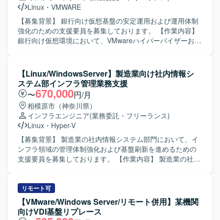
Linux
・
VMWARE
【募集背景】 銀行向け仮想基盤の安定運用および運用体制
強化のための支援要員を募集しております。 【作業内容】
銀行向け仮想環境において、VMwareハイパーバイザーおよ
び仮想サーバの運用支援を行っていただきます。具体的に
は、仮想リソースの変更作業、障害発生時の一次・二次対
応、WindowsおよびLinuxサーバに対するバックアップ作業
【Linux/WindowsServer】製造業向け社内情報シ
や復旧対応などを担当していただきます。また、24時間365
ステム部インフラ管理業務支援
日のシフト体制の中で、手順に基づいた定常運用や各種記
670,000
〜
円/月
録・報告作業も実施していただきます。 【求める人物像】
相模原市（神奈川県）
金融機関向けシステムの特性を理解し、慎重かつ正確に作
インフラエンジニア
(業務委託・フリーランス)
業できる方を求めております。マニュアルや手順書に沿っ
Linux
・
Hyper-V
た作業だけでなく、現場の状況に応じて柔軟に対応し、関
係者と円滑にコミュニケーションを取りながら運用を進め
【募集背景】 製造業の社内情報システム部門において、イ
ていただける方が望ましいです。 【ポジションの魅力】 大
ンフラ領域の管理体制強化および基盤刷新を進めるための
規模な銀行向け仮想基盤の運用に携わることで、VMwareを
支援要員を募集しております。 【作業内容】 製造業の社内
中心とした仮想化技術やサーバ運用に関する実践的な経験
情報システム部にて、インフラ領域全般の管理業務をご担
を積むことができます。24時間365日の運用現場での障害対
当いただきます。 情報システムおよび情報インフラの構築
応や改善活動を通じて、インフラ運用全般のスキルを広く
業務に携わっていただきます。 運用・保守に関する管理業
リモート可
身につけていただけます。 【開発環境】 VMwareを利用し
務を行っていただきます。 Windows/Linuxサーバの構築お
【VMware/Windows Server/リモート併用】某機関
た仮想基盤上で、WindowsおよびLinuxサーバが稼働してい
よび保守を行っていただきます。 無線LAN、WAN、VPNな
向けVDI基盤リプレース
る環境での運用支援となります。
どを含むネットワークの構築および保守をご対応いただき