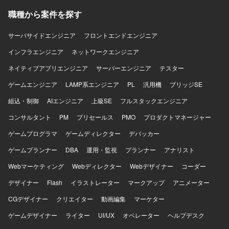
Windows、Active Directory、Zscaler、Hyper-V、オンプレ
ミスサーバ、AWS環境など、幅広い社内インフラの運用・
職種から案件を探す
保守に携われます。 【開発環境】 OSはWindows Server、
Linuxです。仮想基盤はHyper-Vを使用します。ゼロトラス
サーバサイドエンジニア
フロントエンドエンジニア
ト・プロキシはZscaler（ZIA、ZPA、Client Connector）、
インフラエンジニア
ディレクトリはActive Directory、GPOを使用します。スク
ネットワークエンジニア
リプトはPowerShell、シェルスクリプトを使用します。
ネイティブアプリエンジニア
サーバーエンジニア
テスター
AWSサービスはEC2、EBS、VPC、IAM、CloudWatch、ス
ナップショット、セキュリティグループを使用します。
ゲームエンジニア
LAMP系エンジニア
PL
汎用機
ブリッジSE
組込・制御
AIエンジニア
上級SE
フルスタックエンジニア
コンサルタント
PM
プリセールス
PMO
プロダクトマネージャー
ゲームプログラマ
ゲームディレクター
デバッカー
ゲームプランナー
DBA
運用・監視
プランナー
アナリスト
Webマーケティング
Webディレクター
Webデザイナー
コーダー
デザイナー
Flash
イラストレーター
マークアップ
アニメーター
CGデザイナー
クリエイター
動画編集
マーケター
ゲームデザイナー
ライター
UI/UX
オペレーター
ヘルプデスク