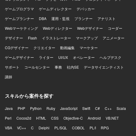
ゲームプログラマ
ゲームディレクター
デバッカー
ゲームプランナー
DBA
運用・監視
プランナー
アナリスト
Webマーケティング
Webディレクター
Webデザイナー
コーダー
デザイナー
Flash
イラストレーター
マークアップ
アニメーター
CGデザイナー
クリエイター
動画編集
マーケター
ゲームデザイナー
ライター
UI/UX
オペレーター
ヘルプデスク
サポート
コールセンター
事務
社内SE
データサイエンティスト
講師
スキルから案件を探す
Java
PHP
Python
Ruby
JavaScript
Swift
C#
C++
Scala
Perl
Cocos2d
HTML
CSS
Objective-C
Android
VB.NET
VBA
VC++
C
Delphi
PL/SQL
COBOL
PL/I
RPG