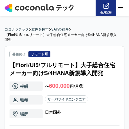
会員登録
>
>
>
ココナラテック
案件を探す
SAPの案件
【Fiori/UI5/フルリモート】大手総合住宅メーカー向けS/4HANA新規導入
開発
リモート可
募集終了
【Fiori/UI5/フルリモート】大手総合住宅
メーカー向けS/4HANA新規導入開発
600,000
報酬
〜
円/月
サーバサイドエンジニア
職種
日本国外
場所