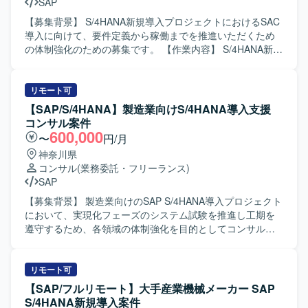
SAP
ら主体的に設計内容をまとめていける方を求めています。
関係者と円滑にコミュニケーションを取り、スケジュール
【募集背景】 S/4HANA新規導入プロジェクトにおけるSAC
を意識して計画的に作業を進めていただける方にマッチす
導入に向けて、要件定義から稼働までを推進いただくため
る環境です。 【ポジションの魅力】 S/4HANAの新規導入プ
の体制強化のための募集です。 【作業内容】 S/4HANA新規
ロジェクトにおいて、概要設計から構築フェーズまで一貫
導入プロジェクトにおいて、SACモジュールの導入に携わ
して関わることができるため、要件整理から実装レベルま
っていただきます。要件定義フェーズでは、固定資産や投
で幅広い経験を積むことができます。複数モジュールが関
資案件の原価償却シミュレーションや燃油価格の変動に応
リモート可
わる環境のため、SAP全体の知見を深められる点も魅力と
じたシミュレーションなど、顧客の各種シミュレーション
【SAP/S/4HANA】製造業向けS/4HANA導入支援
なります。 【開発環境】 S/4HANAを中心としたSAP環境上
要望を整理し要件化していただきます。その後の基本設
コンサル案件
での設計および構築作業を行います。設計ドキュメントや
計、開発、テスト、稼働まで一連の工程に関与し、SACを
600,000
〜
円/月
各種成果物はプロジェクト標準のテンプレートやツールを
活用した予算策定から分析までの仕組みづくりを支援して
神奈川県
用いて作成していただきます。
いただきます。 【求める人物像】 顧客の業務内容を丁寧に
コンサル
(業務委託・フリーランス)
理解しながら要件を整理できる方を求めています。関係者
SAP
との円滑なコミュニケーションを行い、要件定義フェーズ
をリードできる主体性と責任感のある方が望ましいです。
【募集背景】 製造業向けのSAP S/4HANA導入プロジェクト
【ポジションの魅力】 S/4HANA新規導入という大規模プロ
において、実現化フェーズのシステム試験を推進し工期を
ジェクトの中で、SACを活用したPlanningおよび分析基盤
遵守するため、各領域の体制強化を目的としてコンサルタ
の立ち上げに上流工程から携わることができます。顧客の
ントを募集しております。 【作業内容】 製造業向けのSAP
業務改善に直結するシミュレーション要件を形にしていく
S/4HANA導入プロジェクトに参画し、Fit to Standard方針
経験を積むことができ、SAPおよびSAC領域での専門性を
のもとSAP標準機能を最大限活用した導入支援を行ってい
リモート可
高めていただけます。 【開発環境】 S/4HANAおよびSACを
ただきます。現在の実現化フェーズにおいてSAP標準機能
【SAP/フルリモート】大手産業機械メーカー SAP
中心としたSAP製品群を利用した環境です。
のシステム試験を実施し、試験過程で発生した課題の検討
S/4HANA新規導入案件