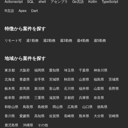
Actionscript
SQL
shell
アセンブラ
Go言語
Kotlin
TypeScript
R言語
Apex
Dart
特徴から案件を探す
リモート可
週1勤務
週2勤務
週3勤務
週4勤務
週5勤務
地域から案件を探す
東京都
大阪府
福岡県
愛知県
埼玉県
千葉県
神奈川県
北海道
青森県
岩手県
宮城県
秋田県
山形県
福島県
茨城県
栃木県
群馬県
新潟県
富山県
石川県
福井県
山梨県
長野県
岐阜県
静岡県
三重県
滋賀県
京都府
兵庫県
奈良県
和歌山県
鳥取県
島根県
岡山県
広島県
山口県
徳島県
香川県
愛媛県
高知県
佐賀県
長崎県
熊本県
大分県
宮崎県
鹿児島県
沖縄県
その他