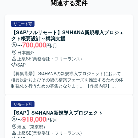
関連する案件
リモート可
【SAP/フルリモート】S/4HANA新規導入プロジェ
クト概要設計～構築支援
700,000
〜
円/月
日本国外
上級SE
(業務委託・フリーランス)
SAP
【募集背景】 S/4HANAの新規導入プロジェクトにおいて、
概要設計およびその後の構築フェーズを推進するための体
制強化を行うための募集となります。 【作業内容】
S/4HANA新規導入プロジェクトにおいて、概要設計フェー
ズでは要件を踏まえた全体設計およびモジュール間の整合
性検討を実施していただきます。構築フェーズでは、設計
リモート可
内容に基づく設定・構築作業や関連ドキュメントの作成、
【SAP】S/4HANA新規導入プロジェクト
テストに向けた準備などを担当していただきます。また、
918,000
〜
円/月
プロジェクトメンバーとのコミュニケーションを通じて、
港区（東京都）
課題整理や改善提案なども行っていただきます。 【求める
上級SE
(業務委託・フリーランス)
人物像】 S/4HANAやSAPに関する知見を活かしながら、自