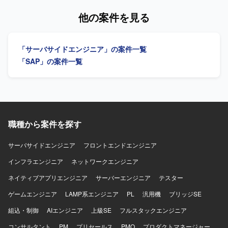
対応いただける方にご活躍いただきたいと考えておりま
【求める人物像】 業務担当者と円滑にコミュニケーション
他の案件を見る
す。 【ポジションの魅力】 大手産業機械メーカー向けの
を取りながら業務ヒアリングや課題整理を主体的に進めて
SAP S/4HANA新規導入プロジェクトに参画し、本番カット
いただける方を求めております。 【ポジションの魅力】 建
オーバー前後の重要なフェーズに携わることができます。
設業向けS4 HANAの新規導入に初期段階から参画でき、構
「サーバサイドエンジニア」の案件一覧
MM領域における業務知識とSAPのスキルを高めながら、顧
想策定から要件定義まで上流工程をリードできるポジショ
客折衝や課題対応など上流寄りの経験を積むことができま
ンです。 【開発環境】 S4 HANA、SAPパブリッククラウド
「SAP」の案件一覧
す。 本番後の追加要望対応フェーズを通じて、継続的な業
環境、Acivate導入方法論を用いたプロジェクトとなりま
務改善やシステム活用に関わる経験を得ることができま
す。
す。 【開発環境】 SAP S/4HANA（MMモジュール）、アド
オンプログラム（ABAP）を用いた環境での作業となりま
す。
職種から案件を探す
サーバサイドエンジニア
フロントエンドエンジニア
インフラエンジニア
ネットワークエンジニア
ネイティブアプリエンジニア
サーバーエンジニア
テスター
ゲームエンジニア
LAMP系エンジニア
PL
汎用機
ブリッジSE
組込・制御
AIエンジニア
上級SE
フルスタックエンジニア
コンサルタント
PM
プリセールス
PMO
プロダクトマネージャー