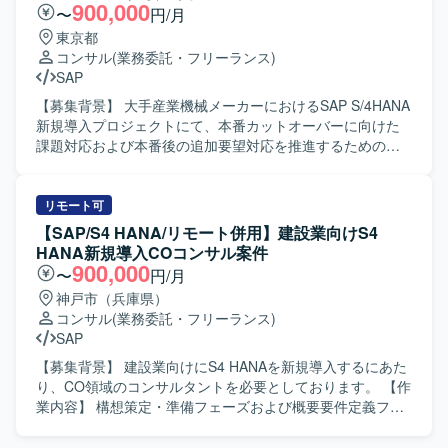
および対応、追加アドオン実装に関する支援をご担当いた
900,000
〜
円/月
だきます。プロジェクトシステム、販売管理、管理会計と
東京都
いった各領域のコンサルタントとして、担当領域の要件を
コンサル
(業務委託・フリーランス)
踏まえた設定や検証、ユーザー対応を行っていただきま
SAP
す。 【求める人物像】 SAP導入プロジェクトにおける豊富
な経験を活かし、Fit to Standard方針を理解したうえで標準
【募集背景】 大手産業機械メーカーにおけるSAP S/4HANA
機能の活用を主体的に推進していただける方を求めており
新規導入プロジェクトにて、本番カットオーバーに向けた
ます。システム試験で発生する課題に対して粘り強く検討
課題対応および本番後の追加要望対応を推進するための人
し、関係者と協調しながら解決に導いていただける方が望
員を募集しております。 【作業内容】 SAP S/4HANA新規
ましいです。ユーザーとのコミュニケーションを円滑に行
導入案件（MM領域）において、顧客業務テストのQA対応
い、教育や説明も丁寧に対応していただける方を歓迎いた
や課題対応の調査・機能検証を行っていただきます。 仕様
リモート可
します。 【ポジションの魅力】 製造業向けの大規模なSAP
変更内容を整理し、開発者への指示および受入テストを実
【SAP/S4 HANA/リモート併用】建設業向けS4
S/4HANA導入プロジェクトに参画し、PS、SD、COといっ
施していただきます。 データ移行関連作業を担当していた
HANA新規導入COコンサル案件
た基幹領域でFit to Standard方針の導入を経験していただけ
だきます。 上記作業を進めるうえでの顧客との打ち合わせ
900,000
〜
円/月
ます。実現化フェーズでのシステム試験や追加アドオン実
に参加し、業務内容や課題の整理を行っていただきます。
神戸市（兵庫県）
装を通じて、標準機能と業務要件のフィット＆ギャップを
本番カットオーバーに向けた課題・追加要望対応および本
コンサル
(業務委託・フリーランス)
深く理解しながら、上流から下流まで一貫した導入プロセ
番カットオーバー後の追加要望対応フェーズにおける業務
SAP
スに関わることができます。 【開発環境】 SAP S/4HANA
を継続してご対応いただきます。 【求める人物像】 顧客と
環境において、PS、SD、CO各モジュールを中心に標準機
直接会話しながら業務を進めることができ、報告・連絡・
【募集背景】 建設業向けにS4 HANAを新規導入するにあた
能および追加アドオンを活用したシステム構築を行ってお
相談を適切に行っていただける方を求めております。 SAP
り、CO領域のコンサルタントを必要としております。 【作
ります。
MMモジュールに関する未知の領域についても自ら調査し、
業内容】 構想策定・準備フェーズおよび概要要件定義フェ
主体的にキャッチアップできる方を歓迎いたします。 業務
ーズにおいて、業務ヒアリングや課題整理を行いながら、
や課題の背景を理解しながら、関係者と協調して粘り強く
S4 HANA導入に向けた検討と整理を行っていただきます。