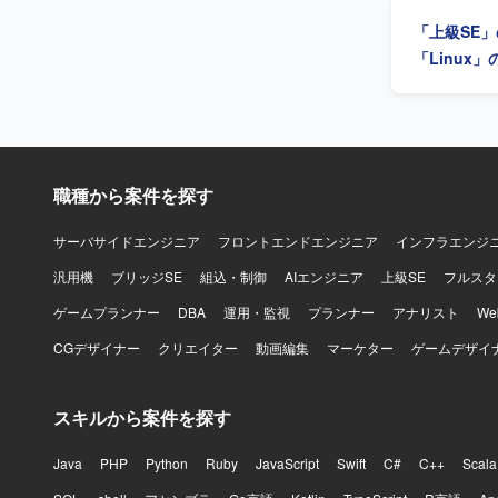
発・保守ま
「上級SE
システム理
査・設計・
「Linux
す。 【開発環境】 Java / Linux / DB2 / 生成AIツールを利用して開発・保守を行っていただきま
す。
職種から案件を探す
サーバサイドエンジニア
フロントエンドエンジニア
インフラエンジ
汎用機
ブリッジSE
組込・制御
AIエンジニア
上級SE
フルスタ
ゲームプランナー
DBA
運用・監視
プランナー
アナリスト
W
CGデザイナー
クリエイター
動画編集
マーケター
ゲームデザイ
スキルから案件を探す
Java
PHP
Python
Ruby
JavaScript
Swift
C#
C++
Scala