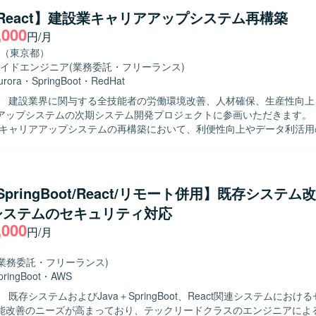
a/React】建設業キャリアアップシステム再構築
,000
円/月
（東京都）
イドエンジニア
(業務委託・フリーランス)
urora
・
SpringBoot
・
RedHat
】 建設業界に関与する全技能者の労働環境改善、人材確保、生産性向上
ップシステムの次期システム開発プロジェクトに参画いただきます。 【作業内
業キャリアアップシステムの再構築において、利便性向上やデータ利活用
テム運用・保守、事業拡大への拡張性確保を目的とした次期システムの
タ移行作業を担当していただきます。 アプリケーション設計・開発、デ
既存データ構造の分析やマッピング設計、SQLやシェルスクリプトを用
っていただきます。 【求める人物像】 システムの目的や業務背景を理
/SpringBoot/React/リモート併用】既存システ
課題や不明点を洗い出して関係者と調整しながら設計・実装を進められ
システムのセキュリティ対応
。 チームメンバーと連携しながら主体的に動き、品質と生産性の両立を
,000
す。 【ポジションの魅力】 社会インフラとしての役割を担うキ
円/月
プシステムの再構築に上流工程から関わることができ、大規模なデータ
活用したシステム開発の経験を積むことができます。 アプリケーション
(業務委託・フリーランス)
られる環境です。 【開発環境】 Java、React、Amazon Aurora
pringBoot
・
AWS
QL、Red Hat Enterprise Linux、Spring Boot などを用いたWeb業務
 既存システムおよびJava＋SpringBoot、React関連システムにおけ
ータ移行を行っております。
能改善のニーズが高まっており、テックリードクラスのエンジニアによ