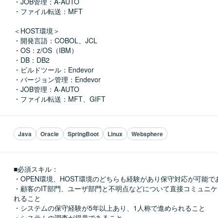
・JOB管理：A-AUTO

・ファイル転送：MFT

＜HOST環境＞

・開発言語：COBOL、JCL

・OS：z/OS（IBM）

・DB：DB2

・ビルドツール：Endevor

・バージョン管理：Endevor

・JOB管理：A-AUTO

・ファイル転送：MFT、GIFT
Java
Oracle
SpringBoot
Linux
Websphere
■必須スキル：
・OPEN環境、HOST環境のどちらも経験があり保守対応が可能であ
・顧客のIT部門、ユーザ部門と不明点などについて直接コミュニ
れること

・システムの保守経験が5年以上あり、1人称で進められること

・システムの調査が得意であること
