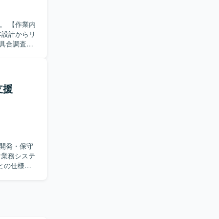
けます。要
ンフラやク
業内
b2などを含む
本設計からリ
具合調査な
理を主体的
せ対応や不
支援
環
行います。
開発・保守
との仕様調
計工程の比
生成AIツ
おります。
工程から開