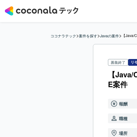
>
>
>
【Jav
ココナラテック
案件を探す
Javaの案件
リ
募集終了
【Jav
E案件
報酬
職種
場所