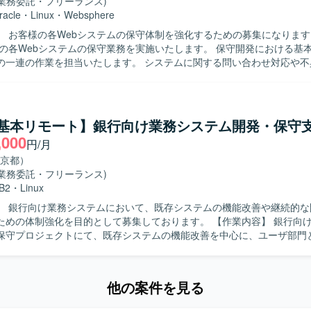
維持保守に携わることで、業務知識と技術スキルの双方を深めていただ
(業務委託・フリーランス)
保守まで幅広い工程を担当するため、上流工程の経験を積みながら、イ
racle
・
Linux
・
Websphere
ウェアなど周辺技術にも触れられる環境となっております。 【開発環境】 Java
 お客様の各Webシステムの保守体制を強化するための募集になります。 【作
llを用いた開発環境で、Linux上での運用となっております。OracleやD
様の各Webシステムの保守業務を実施いたします。 保守開発における基
ウェアやジョブ管理ツールを利用したシステム構成となっております。
の一連の作業を担当いたします。 システムに関する問い合わせ対応や不
との仕様確認を円滑に進めるため、コミュニケ
力が高い方を求めております。 保守開発メンバーと連携しながら課題管
迎いたします。 【ポジションの魅力】 複数のWebシステムの保守業
、設計からリリースまで一貫した経験を積むことができます。 問い合わ
a/基本リモート】銀行向け業務システム開発・保守
じて、システム全体の構造理解や問題解決力を高めることができます。 【開発
,000
円/月
aによるWebシステム、Oracleデータベース、Linux環境での保守開発を
京都）
(業務委託・フリーランス)
B2
・
Linux
】 銀行向け業務システムにおいて、既存システムの機能改善や継続的な
体制強化を目的として募集しております。 【作業内容】 銀行向け業務システ
保守プロジェクトにて、既存システムの機能改善を中心に、ユーザ部門
査など上流工程から開発まで主体的に推進していただきます。調査・設
高く、システム理解を深めながら継続的に携わっていただきます。また、
ながら調査・設計・コーディング等の効率化を図っていただきます。 【求める人
他の案件を見る
ら調査や情報整理を行い、主体的に業務を推進していただける方を求めて
ンの魅力】 銀行向けの基幹業務システムに長期的に関わりながら、上流