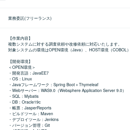
業務委託(フリーランス)
【作業内容】

複数システムに対する調査依頼や改修依頼に対応いたします。

対象システムの環境はOPEN環境（Java）、HOST環境（COBOL
【開発環境】

＜OPEN環境＞

・開発言語：JavaEE7

・OS：Linux

・Javaフレームワーク：Spring Boot＋Thymeleaf

・Webサーバー：WAS9.0（Websphere Application Server 9.0）

・SQL：Mybatis

・DB：Oracle19c

・帳票：JasperReports

・ビルドツール：Maven

・デプロイツール：Jenkins

・バージョン管理：Git
