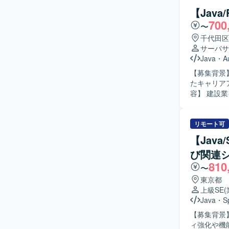
【Jav
700
〜
千代田区
サーバサ
Java
・
A
【募集背景
たキャリアア
容】 建設
定的なシス
およびデー
計・実装、
リモート可
理の実装・検証などを行
【Java
解し、自ら
び関連
ております
810
務に取り組める方が望ましいで
〜
ャリアアッ
東京都
ウド環境を
上級SE
タ移行の両面でスキルを高め
Java
・
S
PostgreS
【募集背景】
の開発・デ
ィ強化や機