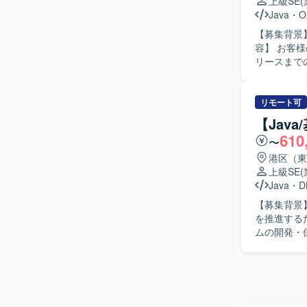
システムの
上級SE
件定義から
Java
・
O
ラウド、ミドル
【募集背景】
およびShe
容】 お客
各種ミドル
リースまで
ども実施いたします。 【求める人物像】 お客様
ーション能
に行っていただける方を歓
リモート可
務を通じて
【Jav
具合調査を通
610
〜
境】 Jav
港区（東
上級SE
Java
・
D
【募集背景
を推進するための
ムの開発・
整や影響調
率が比較的
ールを活用し
物像】 自
【ポジショ