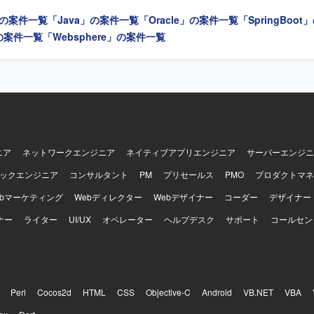
で一貫して携わることができます。調査・設計工程の比率が高いため、
」の案件一覧
「Java」の案件一覧
「Oracle」の案件一覧
「SpringBoo
解を深めながらスキルを磨いていただけます。また、生成AIツールを活
コーディングの効率化に取り組めるため、新しい技術への知見も広げて
」の案件一覧
「Websphere」の案件一覧
ニア
ネットワークエンジニア
ネイティブアプリエンジニア
サーバーエンジニ
ックエンジニア
コンサルタント
PM
プリセールス
PMO
プロダクトマネ
ebマーケティング
Webディレクター
Webデザイナー
コーダー
デザイナー
ナー
ライター
UI/UX
オペレーター
ヘルプデスク
サポート
コールセン
Perl
Cocos2d
HTML
CSS
Objective-C
Android
VB.NET
VBA