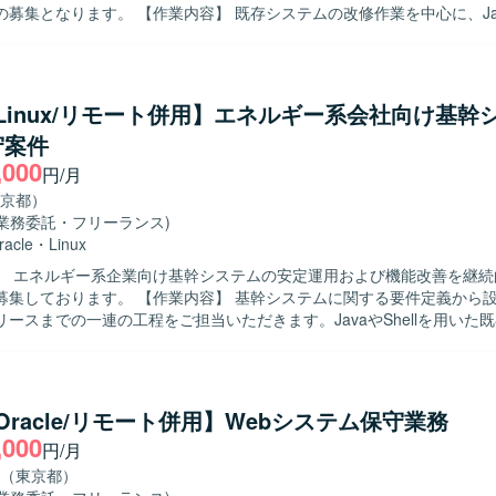
作業内容】 既存システムの改修作業を中心に、Java＋
BootおよびReact関連システムの脆弱性対応やバージョンアップ対応を行
ル（Claude CodeやCopilot）を活用しながら、開発・テスト・レビュ
ていただきます。また、ユーザーと直接コミュニケーションを取り、要
ていただきます。現行メンバーと連携しつつ、品質と生産性を意識した
a/Linux/リモート併用】エネルギー系会社向け基幹
なリードだけでなく、ユーザーとのコミュニケ
守案件
通じて要件や仕様を整理し、最適な提案ができる方を求めています。AI
,000
い技術にも前向きに取り組み、自ら工夫しながら品質向上と生産性向上
円/月
しいです。チームメンバーと協調してプロジェクトを推進できる方を歓
京都）
(業務委託・フリーランス)
やバージョンアップといった上流寄りの技術課題に取り組むことができま
racle
・
Linux
的に活用しながら開発プロセスの改善に携われるため、最新の開発スタ
】 エネルギー系企業向け基幹システムの安定運用および機能改善を継続
きます。ユーザーとの直接調整を通じて、技術とビジネスの両面からス
作業内容】 基幹システムに関する要件定義から設計・開発・
SpringBootを中心としたバックエンド環境と、
ースまでの一連の工程をご担当いただきます。JavaやShellを用いた
ベースのフロントエンド環境での開発となります。インフラにはAWSを利用し
よび改修、保守開発を行っていただきます。Linux環境での各種オペレ
Claude CodeやCopilotを併用しながら開発・テスト・レビューを行
・変更、障害発生時の原因調査および復旧対応も担っていただきます。
やミドルウェア、インフラ構成に関する検討や調整にも関わっていただ
物像】 上流から下流まで一貫して主体的に取り組める方を求めておりま
a/Oracle/リモート併用】Webシステム保守業務
様理解やプログラム解析を粘り強く行える方、関係者と連携しながら安
,000
円/月
行動できる方を歓迎いたします。新しい技術や周辺環境のキャッチアッ
おります。 【ポジションの魅力】 長期にわたりエネルギー系基幹
（東京都）