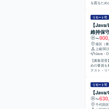
を図るための募集となります。 【
Spring
す。AIツー
化を推進し
リモート可
調整を行っ
【Jav
ドしていただきます。 【求める人物像】 技術的
維持保
ーションを
900
用など新し
〜
る方が望ま
港区（東
す。 【ポジションの魅力】 Java＋SpringBootおよびReactを用いたシステムに対して、セキュ
上級SE
リティ対応
Java
・
O
ールを積極
【募集背景
的に習得で
めの要員を募集しております。 【
られるポジションです。 【開発環境】 Java＋
テスト・リリ
React
ムの解析お
ツールとして
ョブの設定
ます。
てクラウド
リモート可
【求める人
【Jav
ステムの仕
630
〜
一に考えて
きに取り組める方を想定して
千代田区