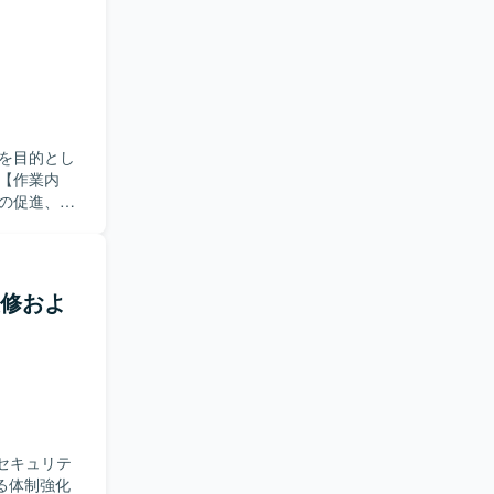
を目的とし
の促進、安
設計・開発
ータ移行設
いた移行処
ム改修およ
る方を求め
意識して業
移行やクラ
開発とデー
アプリケーション
るセキュリテ
る体制強化