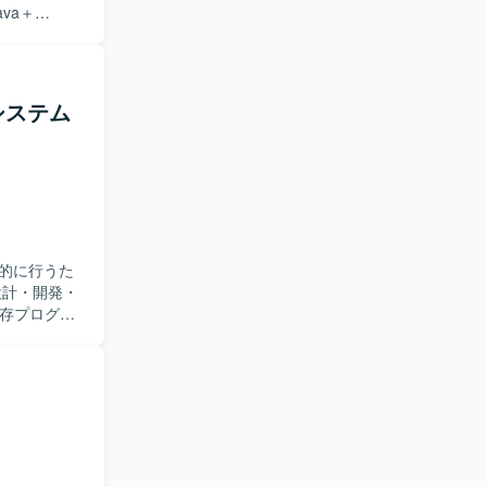
っていただきま
ー工程の効率
件や仕様の
開発をリー
システム
ツールの活
を両立でき
迎いたしま
す。AIツ
イルを実践
的に行うた
キルを高め
既存プログラ
ており、AI
ーションやジ
っていただき
必要に応じ
きます。
す。既存シ
定稼働を第
プにも前向