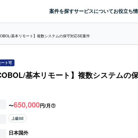
案件を探す
サービスについて
お役立ち情
a/COBOL/基本リモート】複数システムの保守対応SE案件
モート可
a/COBOL/基本リモート】複数システムの
650,000
〜
円/月
上級SE
日本国外