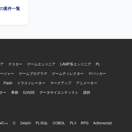
業務理解や
t」の案件一覧
用した調
いただけま
ア
テスター
ゲームエンジニア
LAMP系エンジニア
PL
ージャー
ゲームプログラマ
ゲームディレクター
デバッカー
Flash
イラストレーター
マークアップ
アニメーター
ター
事務
社内SE
データサイエンティスト
講師
VC++
C
Delphi
PL/SQL
COBOL
PL/I
RPG
Actionscript