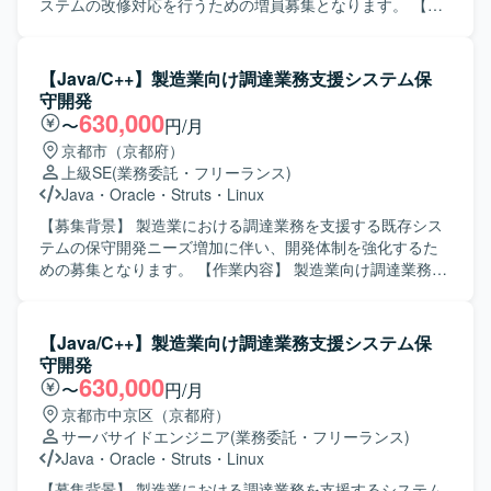
ステムの改修方針策定から実装・テストまで一貫して携わ
ステムの改修対応を行うための増員募集となります。 【作
ることができます。要件定義などの上流工程から開発工程
業内容】 既存システムに対する改修として、2機能（新規1
まで幅広い経験を積むことができ、ERP連携やI/F仕様変更
画面、変更5画面・5帳票）の開発を担当していただきま
の知見を深められる環境です。 【開発環境】
す。Java／Struts／JSP／JavaScript／SVF／Oracleを用い
【Java/C++】製造業向け調達業務支援システム保
Java（Struts）、Oracleを用いた既存BOM周辺システムの
た設計、実装、単体テストからシステムテストまでの一連
守開発
開発環境となります。
の工程をご対応いただきます。既存仕様の把握や既存コー
630,000
〜
円/月
ドの解析、帳票周りの修正・追加開発なども含まれます。
京都市（京都府）
【求める人物像】 自走して設計からテストまで対応できる
上級SE
(業務委託・フリーランス)
方を求めております。既存システムの仕様を理解しながら
Java
・
Oracle
・
Struts
・
Linux
粘り強く改修を進められる方や、関係者と円滑にコミュニ
ケーションを取りながら業務を進められる方にマッチする
【募集背景】 製造業における調達業務を支援する既存シス
ポジションです。 【ポジションの魅力】 基幹系に近い業務
テムの保守開発ニーズ増加に伴い、開発体制を強化するた
システムの改修案件であり、画面および帳票開発を通じて
めの募集となります。 【作業内容】 製造業向け調達業務支
フロントからバックエンドまで一連のWebアプリケーショ
援システムに対し、ユーザ要件に基づいた影響調査や要件
ン開発経験を積むことができます。既存システムの改善に
整理を行い、設計・開発からリリースまで一連の保守開発
関わることで、業務理解とレガシー環境でのモダナイズに
作業を実施していただきます。既存機能の改修や追加開
【Java/C++】製造業向け調達業務支援システム保
向けた知見を高めることができます。 【開発環境】 Java／
発、仕様変更対応などを中心にご担当いただきます。 【求
守開発
Struts／JSP／JavaScript／SVF／Oracleを中心としたWeb
める人物像】 自ら課題を発見し、チーム内で作業内容や方
630,000
〜
円/月
アプリケーション環境で、Eclipseを利用した開発となりま
針の提案・改善を行っていただける方を求めています。一
京都市中京区（京都府）
す。
連の開発工程を主体的に進められ、関係者と円滑にコミュ
サーバサイドエンジニア
(業務委託・フリーランス)
ニケーションを取りながら品質と生産性の両立を図れる方
Java
・
Oracle
・
Struts
・
Linux
が望ましいです。 【ポジションの魅力】 業務に密着したシ
ステムの保守開発を通じて、製造業の調達業務に関するド
【募集背景】 製造業における調達業務を支援するシステム