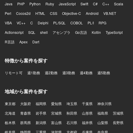
Java
PHP
Python
Ruby
JavaScript
Swift
C#
C++
Scala
Perl
Cocos2d
HTML
CSS
Objective-C
Android
VB.NET
VBA
VC++
C
Delphi
PL/SQL
COBOL
PL/I
RPG
Actionscript
SQL
shell
アセンブラ
Go言語
Kotlin
TypeScript
R言語
Apex
Dart
特徴から案件を探す
リモート可
週1勤務
週2勤務
週3勤務
週4勤務
週5勤務
地域から案件を探す
東京都
大阪府
福岡県
愛知県
埼玉県
千葉県
神奈川県
北海道
青森県
岩手県
宮城県
秋田県
山形県
福島県
茨城県
栃木県
群馬県
新潟県
富山県
石川県
福井県
山梨県
長野県
岐阜県
静岡県
三重県
滋賀県
京都府
兵庫県
奈良県