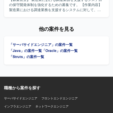
メイン知識を深めることができます。影響調査からリリー
の保守開発体制を強化するための募集です。 【作業内容】
スまでを一貫して担当するため、上流から下流まで幅広い
製造業における調達業務を支援するシステムに対して、ユ
工程を経験でき、技術力と業務理解の双方を高められる環
ーザ要件に伴う影響調査および要件整理を行い、開発から
境です。 【開発環境】 言語：Java、C++ DB：Oracle、
リリースまで一連の保守開発作業を実施していただきま
PostgreSQL FW：Struts OS：Linux
す。 【求める人物像】 チーム内において作業内容や方針の
他の案件を見る
提案や改善ができる主体性のある方を求めています。影響
調査からリリースまでを一人称でやり切れる責任感と自走
力をお持ちの方にご活躍いただきたいと考えています。
「サーバサイドエンジニア」の案件一覧
【ポジションの魅力】 製造業の調達業務を支える基幹系シ
ステムの保守開発に携わることで、業務理解と技術力の双
「Java」の案件一覧
「Oracle」の案件一覧
方を高めることができます。上流の要件整理からリリース
「Struts」の案件一覧
まで一貫して関わることで、フルスタックな開発スキルと
プロジェクト推進力を磨くことができます。 【開発環境】
言語：Java、C++ DB：Oracle、PostgreSQL FW：Struts
OS：Linux
職種から案件を探す
サーバサイドエンジニア
フロントエンドエンジニア
インフラエンジニア
ネットワークエンジニア