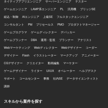
ネイティブアプリエンジニア
サーバーエンジニア
テスター
ゲームエンジニア
LAMP系エンジニア
PL
汎用機
ブリッジSE
組込・制御
AIエンジニア
上級SE
フルスタックエンジニア
コンサルタント
PM
プリセールス
PMO
プロダクトマネージャー
ゲームプログラマ
ゲームディレクター
デバッカー
ゲームプランナー
DBA
運用・監視
プランナー
アナリスト
Webマーケティング
Webディレクター
Webデザイナー
コーダー
デザイナー
Flash
イラストレーター
マークアップ
アニメーター
CGデザイナー
クリエイター
動画編集
マーケター
ゲームデザイナー
ライター
UI/UX
オペレーター
ヘルプデスク
サポート
コールセンター
事務
社内SE
データサイエンティスト
講師
スキルから案件を探す