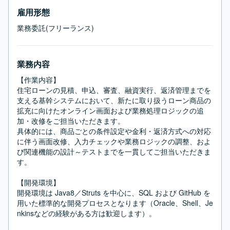
雇用形態
業務委託(フリーランス)
業務内容
【作業内容】

住宅ローンの見積、申込、審査、融資実行、返済管理までを
支える基幹システムにおいて、新たに取り扱うローン商品の
拡充に向けたオンライン画面および業務処理ロジックの追
加・改修をご担当いただきます。

具体的には、商品ごとの条件設定や金利・返済方式への対応
に伴う画面改修、入力チェックや業務ロジックの調整、およ
び関連機能の設計～テストまでを一貫してご担当いただきま
す。

【開発環境】

開発環境は Java8／Struts を中心に、SQL および GitHub を
用いた標準的な開発プロセスとなります（Oracle、Shell、Je
nkinsなどの経験がある方は歓迎します）。