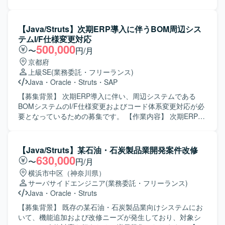
を行います。次期ERPからの影響調査を実施し、既存シス
テムのコード体系変更などの改修方針を検討・決定してい
ただきます。要件定義から製造、テストまで一連の工程を
【Java/Struts】次期ERP導入に伴うBOM周辺シス
担当していただきます。 【求める人物像】 既存資料やソー
テムI/F仕様変更対応
スコードから主体的に調査し、不明点は周囲に質問するな
500,000
〜
円/月
ど自ら進んで確認ができる方を求めています。コミュニケ
京都府
ーションを円滑に行いながら業務を遂行できる方を歓迎い
上級SE
(業務委託・フリーランス)
たします。 【ポジションの魅力】 ERP導入に伴う周辺シス
Java
・
Oracle
・
Struts
・
SAP
テム改修に上流工程から関わることができ、要件定義から
テストまで一貫して携わることで、業務理解とシステム全
【募集背景】 次期ERP導入に伴い、周辺システムである
体の構造理解を深められます。BOMやERP連携の知見を高
BOMシステムのI/F仕様変更およびコード体系変更対応が必
めることができます。 【開発環境】 Java（Struts）、
要となっているための募集です。 【作業内容】 次期ERP導
Oracleを用いた既存システムの改修となります。
入に伴うBOM周辺システムのI/F仕様変更対応をご担当いた
だきます。具体的には、次期ERPからの影響範囲を調査
し、既存システムのコード体系変更を含む改修方針の検
【Java/Struts】某石油・石炭製品業開発案件改修
討・整理を行います。そのうえで、要件定義から製造、テ
630,000
〜
円/月
ストまで一連の工程を担当していただきます。 【求める人
横浜市中区（神奈川県）
物像】 既存資料やソースコードから主体的に調査を行い、
サーバサイドエンジニア
(業務委託・フリーランス)
不明点を周囲へ確認しながら進められる方を求めていま
Java
・
Oracle
・
Struts
す。また、コミュニケーションが円滑で、チームと協調し
て業務を進められる方を歓迎いたします。 【ポジションの
【募集背景】 既存の某石油・石炭製品業向けシステムにお
魅力】 ERP導入という全社的な取り組みにおいて、周辺シ
いて、機能追加および改修ニーズが発生しており、対象シ