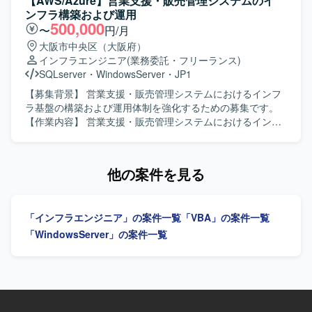
【AWS/Azure】営業支援・販売管理システムのイ
ケーションを取りながら技術的な議論や説明ができ、レビ
貫で対応いただきます。社内運用チームのクラウドおよび
ンフラ構築および運用
ューを通じて品質向上に貢献いただける方が望ましいで
サーバセクションをリードし、顧客折衝や各種調整、メン
500,000
〜
円/月
す。 チーム内の方針に沿いながらも、自ら課題を見つけ解
バーへのタスクアサインを通じて、最大成果の創出を推進
大阪市中央区（大阪府）
決に向けて行動できる方に適したポジションです。 【ポジ
していただきます。対象はAWS、Windows Server、
インフラエンジニア
(業務委託・フリーランス)
ションの魅力】 エンタープライズ規模の総合商社向け
Linux（Amazon Linux）を中心としたサーバ基盤および
SQLserver
・
WindowsServer
・
JP1
Azure基盤プロジェクトに参画し、ネットワーク、セキュリ
Microsoft系ミドルウェアやサービス群となります。 【求め
ティ、権限管理、ガバナンスといった基盤領域を包括的に
る人物像】 主体的に課題を発見し、関係者と連携しながら
【募集背景】 営業支援・販売管理システムにおけるインフ
経験できる環境です。 IaCを前提とした設計・構築スタイル
推進いただける方を求めています。顧客やチームメンバー
ラ基盤の構築および運用体制を強化するための募集です。
のもとで、BicepやARM Template、Terraformなどのモダン
と円滑にコミュニケーションを取りつつ、リードポジショ
【作業内容】 営業支援・販売管理システムにおけるインフ
な技術要素を活用しながら、Azure Landing ZoneやAzure
ンとして周囲を巻き込みながら成果創出ができる方にマッ
ラ構築および運用支援をご担当いただきます。AWS・
Policyなどのガバナンス設計にも関与することができます。
チするポジションです。 【ポジションの魅力】 クラウドお
AliCloud・Azure上でのサーバー運用、アプリケーションお
詳細設計から構築、ドキュメント作成、技術調整まで一連
よびサーバ運用の現場において、運用改善提案から実行ま
よびJP1ジョブのデプロイ、GrafanaやCloudWatchを用いた
他の案件を見る
の工程を通じて、上級エンジニアとしてのスキルを高めて
で一貫して携わることができ、マネジメントと技術の両面
監視運用、Webシステム開発環境の構築・保守運用、SQL
いただけます。 【開発環境】 Microsoft Azure をベースと
でスキルを発揮・強化していただけます。AWSやMicrosoft
Serverの保守運用などを行っていただきます。 【求める人
したクラウド基盤環境で作業していただきます。 IaCには
系ソリューションを中心としたサーバ基盤に広く関わるこ
物像】 主体的に課題解決へ取り組める方、自ら考え行動し
Bicep、ARM Template、Terraformなどを用い、Azure
「インフラエンジニア」の案件一覧
「VBA」の案件一覧
とで、インフラ領域の知見を深めることができます。 【開
つつ周囲と連携しながら業務を推進できる方、新しい技術
PolicyやRBACなどを活用したガバナンス・権限管理を行い
発環境】 クラウドはAWS（メイン）、Microsoft Azure、
に積極的にチャレンジできる方を求めています。 【ポジシ
「WindowsServer」の案件一覧
ます。 必要に応じてAzure DevOpsなどのサービスを利用し
Entra ID（旧Azure AD）、Power Automateなどを利用して
ョンの魅力】 複数のクラウドプラットフォーム上でのサー
ながら、設計書・パラメータシートなど各種技術ドキュメ
います。サーバはWindows ServerおよびLinux（Amazon
バー運用や監視運用、デプロイ業務を通じて、インフラ構
ントを整備していただきます。
Linux）を中心とした構成です。ミドルウェアおよびソフト
築から運用まで一貫した経験を積むことができる環境で
ウェアとしては、Active Directory、Microsoft Entra
す。大規模なシステム基盤の運用ノウハウやIaCなどの最新
Connect（旧Azure AD Connect）、Microsoft Configuration
技術に触れながらスキルアップを図ることができます。