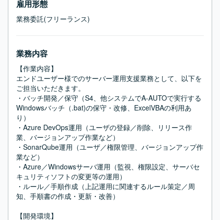
雇用形態
業務委託(フリーランス)
業務内容
【作業内容】

エンドユーザー様でのサーバー運用支援業務として、以下を
ご担当いただきます。

・バッチ開発／保守（S4、他システムでA-AUTOで実行する
Windowsバッチ（.bat)の保守・改修、ExcelVBAの利用あ
り）

・Azure DevOps運用（ユーザの登録／削除、リリース作
業、バージョンアップ作業など）

・SonarQube運用（ユーザ／権限管理、バージョンアップ作
業など）

・Azure／Windowsサーバ運用（監視、権限設定、サーバセ
キュリティソフトの変更等の運用）

・ルール／手順作成（上記運用に関連するルール策定／周
知、手順書の作成・更新・改善）

【開発環境】
