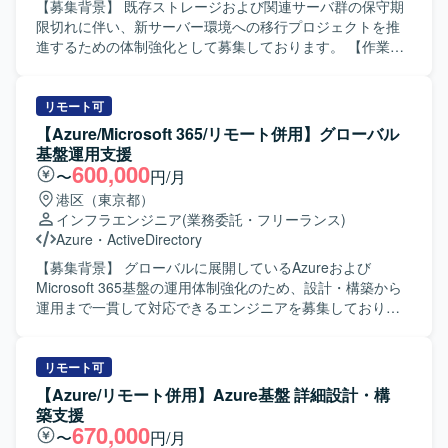
【募集背景】 既存ストレージおよび関連サーバ群の保守期
限切れに伴い、新サーバー環境への移行プロジェクトを推
進するための体制強化として募集しております。 【作業内
容】 ストレージ本体切替に伴うインフラ全体への影響整理
および設計変更を実施して頂きます。ラック実装や電源接
続などの物理作業を含むサーバ基盤の構築、サーバミドル
リモート可
ウェア（クラスタ構成など）の設計変更、Oracleデータベ
【Azure/Microsoft 365/リモート併用】グローバル
ース環境の整備、バックアップ処理の設計・設定を担当し
基盤運用支援
て頂きます。加えて、システム全体の観点で移行計画およ
600,000
〜
円/月
び手順書の整理を行い、機能試験・障害試験・性能試験の
港区（東京都）
計画立案と実施、ならびに本番環境への移行作業まで一連
インフラエンジニア
(業務委託・フリーランス)
の工程をご担当頂きます。 【求める人物像】 インフラ全体
Azure
・
ActiveDirectory
を俯瞰しながら、自ら課題を整理し設計や手順に落とし込
める方を求めております。不足しているスキルについて
【募集背景】 グローバルに展開しているAzureおよび
も、指導を受けながら主体的にキャッチアップし、着実に
Microsoft 365基盤の運用体制強化のため、設計・構築から
業務を遂行して頂ける方にマッチしたポジションです。関
運用まで一貫して対応できるエンジニアを募集しておりま
連部門やベンダーとのコミュニケーションを円滑に行い、
す。 【作業内容】 グローバルM365（E5/E3混在）および
協調性を持ってプロジェクトを推進して頂ける方を歓迎い
Azure環境における設計・構築・運用支援をご担当いただき
たします。 【ポジションの魅力】 ストレージ更改からサー
ます。具体的には、認証・ID管理やセキュリティ、監査対
リモート可
バ、ミドルウェア、データベースまでを含む大規模なイン
応、デバイス管理に関する設計および運用支援を行ってい
【Azure/リモート併用】Azure基盤 詳細設計・構
フラ更改プロジェクトに参画して頂けます。設計変更から
ただきます。オンプレミスチームと連携しながら、オンプ
築支援
試験、移行実施まで一通りの工程を経験できるため、イン
レミスActive Directoryとのハイブリッド環境の運用や、関
670,000
〜
円/月
フラエンジニアとしてのスキルセットを広く深く強化して
連するドキュメント整備、各種調整業務も実施していただ