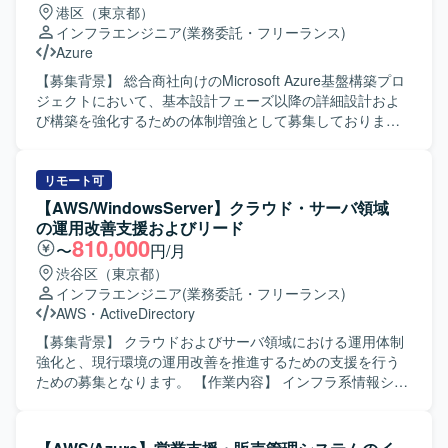
港区（東京都）
頂ける環境です。将来的なリーダーや上流工程へのステッ
きます。 【求める人物像】 クラウドおよびオンプレミス双
インフラエンジニア
(業務委託・フリーランス)
プアップを目指す方にも、実務を通じて経験を積める案件
方の技術に興味関心を持ち、主体的に情報収集やキャッチ
Azure
となっております。 【開発環境】 Linuxベースのサーバ環
アップができる方を求めております。関係者とのコミュニ
境上で、ストレージおよびクラスタミドルウェア、Oracle
ケーションを円滑に行いながら、ドキュメントを用いた情
【募集背景】 総合商社向けのMicrosoft Azure基盤構築プロ
データベースを組み合わせたインフラ基盤を扱って頂きま
報整理や合意形成ができる方が望ましいです。 【ポジショ
ジェクトにおいて、基本設計フェーズ以降の詳細設計およ
す。バックアップ環境や各種試験環境も含め、複数のサー
ンの魅力】 AzureおよびMicrosoft 365のグローバル環境に
び構築を強化するための体制増強として募集しておりま
バ群で構成されたシステム全体の設計・構築・移行を行っ
おいて、設計・構築から運用まで幅広いフェーズに携わる
す。 【作業内容】 基本設計フェーズで確定した全体方針を
て頂きます。
ことができます。ハイブリッド構成やID管理、セキュリテ
インプットとして、Microsoft Azure基盤の詳細設計および
ィなどの領域で高度な知見を習得しながら、長期的にスキ
構築作業を担当していただきます。 Azureネットワーク、
リモート可
ルを深めていただける環境です。 【開発環境】 Azureおよ
セキュリティ、権限管理などの基盤要素について詳細設計
【AWS/WindowsServer】クラウド・サーバ領域
びMicrosoft 365を中心としたクラウド基盤上で、Microsoft
を行い、IaC（Infrastructure as Code）を前提とした構築方
の運用改善支援およびリード
Entra IDやMicrosoft Intune、オンプレミスのWindows
針に基づき、設定内容の整理および構築作業を実施してい
810,000
〜
円/月
ServerおよびActive Directoryと連携したハイブリッド構成
ただきます。 Azure Policy や RBAC などのガバナンス設定
渋谷区（東京都）
の環境です。SAML認証連携やeDiscoveryなども活用した環
について、設計内容への反映および環境構築を行うととも
インフラエンジニア
(業務委託・フリーランス)
境となっております。
に、詳細設計書や設定パラメータシートなど各種技術ドキ
AWS
・
ActiveDirectory
ュメントの作成も行っていただきます。 顧客および関係者
との技術的な調整を行い、設計内容に関する説明・レビュ
【募集背景】 クラウドおよびサーバ領域における運用体制
ー対応を通じて、Azure基盤としての設計品質および実装品
強化と、現行環境の運用改善を推進するための支援を行う
質の担保を図っていただきます。 【求める人物像】 Azure
ための募集となります。 【作業内容】 インフラ系情報シス
基盤の設計・構築に主体的かつ自律的に取り組み、基本設
テム部門において、クラウドおよびサーバ領域の運用支援
計方針を正確に理解したうえで詳細設計・構築へ落とし込
をご担当いただきます。定型・定常オペレーションに加
める方を求めております。 顧客や関係者と円滑にコミュニ
え、現行環境の調査から運用改善提案、実行までを一気通