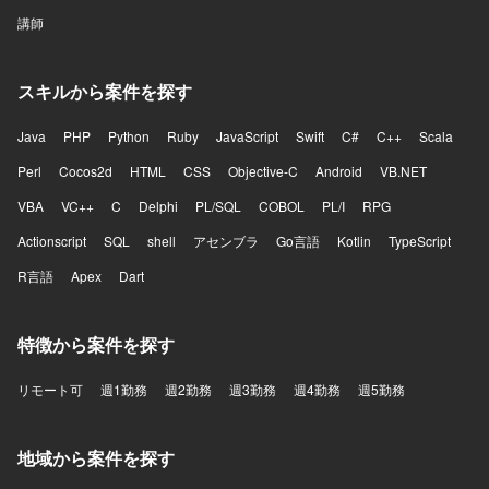
講師
スキルから案件を探す
Java
PHP
Python
Ruby
JavaScript
Swift
C#
C++
Scala
Perl
Cocos2d
HTML
CSS
Objective-C
Android
VB.NET
VBA
VC++
C
Delphi
PL/SQL
COBOL
PL/I
RPG
Actionscript
SQL
shell
アセンブラ
Go言語
Kotlin
TypeScript
R言語
Apex
Dart
特徴から案件を探す
リモート可
週1勤務
週2勤務
週3勤務
週4勤務
週5勤務
地域から案件を探す