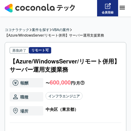
会員登録
>
>
>
ココナラテック
案件を探す
VBAの案件
【Azure/WindowsServer/リモート併用】サーバー運用支援業務
リモート可
募集終了
【Azure/WindowsServer/リモート併用】
サーバー運用支援業務
600,000
報酬
〜
円/月
インフラエンジニア
職種
中央区（東京都）
場所