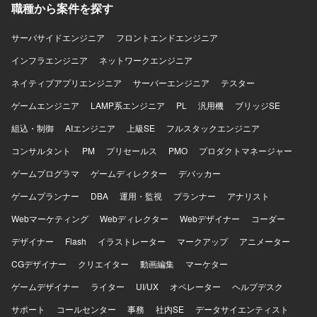
Manager、SKYSEA、Exchange Server（オンプレ）などの
【開発環境】 AWS、AliCloud、Azure、Windows Server、
職種から案件を探す
Microsoft系ソリューションを利用しています。
Microsoft SQL Server、JP1、Grafana、CloudWatch、Git、
Terraform、Ansible、PowerShell、GitHub Actionsなどの環
サーバサイドエンジニア
フロントエンドエンジニア
境で業務を行います。
インフラエンジニア
ネットワークエンジニア
ネイティブアプリエンジニア
サーバーエンジニア
テスター
ゲームエンジニア
LAMP系エンジニア
PL
汎用機
ブリッジSE
組込・制御
AIエンジニア
上級SE
フルスタックエンジニア
コンサルタント
PM
プリセールス
PMO
プロダクトマネージャー
ゲームプログラマ
ゲームディレクター
デバッカー
ゲームプランナー
DBA
運用・監視
プランナー
アナリスト
Webマーケティング
Webディレクター
Webデザイナー
コーダー
デザイナー
Flash
イラストレーター
マークアップ
アニメーター
CGデザイナー
クリエイター
動画編集
マーケター
ゲームデザイナー
ライター
UI/UX
オペレーター
ヘルプデスク
サポート
コールセンター
事務
社内SE
データサイエンティスト