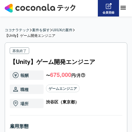
会員登録
>
>
>
ココナラテック
案件を探す
UI/UXの案件
【Unity】ゲーム開発エンジニア
募集終了
【Unity】ゲーム開発エンジニア
675,000
報酬
〜
円/月
ゲームエンジニア
職種
渋谷区（東京都）
場所
雇用形態