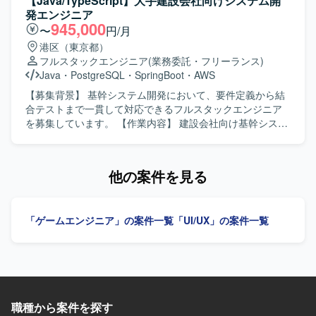
【Java/TypeScript】大手建設会社向けシステム開
とができます。 【開発環境】 バックエンドは
発エンジニア
Java（SpringBoot）、フロントエンドは
945,000
〜
円/月
TypeScript（React）、インフラはAWS、データベースは
港区（東京都）
PostgreSQLを使用します。
フルスタックエンジニア
(業務委託・フリーランス)
Java
・
PostgreSQL
・
SpringBoot
・
AWS
【募集背景】 基幹システム開発において、要件定義から結
合テストまで一貫して対応できるフルスタックエンジニア
を募集しています。 【作業内容】 建設会社向け基幹システ
ム開発において、要件定義から結合テストまでをご担当い
ただきます。バックエンドおよびフロントエンドの開発に
幅広く対応いただきます。 【求める人物像】 前向きにキャ
他の案件を見る
ッチアップや技術向上に取り組める方を求めています。
【ポジションの魅力】 バックエンドからフロントエンドま
で幅広い領域に携わり、要件定義から結合テストまで一貫
「ゲームエンジニア」の案件一覧
「UI/UX」の案件一覧
した開発経験を積むことができます。 【開発環境】 バック
エンドはJava（Springboot）、フロントエンドは
TypeScript（React）、インフラはAWS、データベースは
PostgreSQLを使用します。
職種から案件を探す