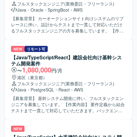
フルスタックエンジニア
(業務委託・フリーランス)
改善、機能追加・改修対応、iOS／Web／サーバーサイドと
Java
・
Oracle
・
SpringBoot
・
AWS
の仕様調整・連携開発、Firebaseやクラウドサービスを利
用したアプリ連携、保守運用や障害調査、パフォーマンス
【募集背景】 カーオークションサイト向けシステムのリプ
改善対応などを行っていただきます。 【求める人物像】 フ
レースに伴い、設計からテストまで一貫して対応いただけ
ロントエンドからバックエンドまで幅広い領域に対して主
るフルスタックエンジニアの方を募集しています。 【作業
体的にキャッチアップしながら取り組める方を求めていま
内容】 某カーオークションサイト向けシステムのリプレー
す。また、関係者とのコミュニケーションを大切にし、課
ス案件にて、バックエンドおよびフロントエンドの開発を
題に対して自ら提案しながら改善を進めていける方が望ま
ご担当いただきます。基本設計から結合テストまで一連の
NEW
リモート可
しいです。 【ポジションの魅力】 WebとAndroidネイティ
工程をお任せいたします。 【求める人物像】 前向きでキャ
【Java/TypeScript/React】建設会社向け基幹シス
ブ双方の開発に携わることで、フルスタック寄りのスキル
ッチアップや技術向上に積極的な方を求めています。 【ポ
テム開発案件
を身につけることができます。自治体やヘルスケア領域な
ジションの魅力】 バックエンド、フロントエンド、インフ
1,080,000
〜
円/月
ど社会貢献性の高いプロダクトに関わりながら、設計から
ラ、データベースなど幅広い技術要素に携わることがで
港区（東京都）
運用まで一連の開発プロセスを経験できる環境です。 【開
き、フルスタックエンジニアとしてスキルを高めていただ
フルスタックエンジニア
(業務委託・フリーランス)
発環境】 Kotlinを中心としたAndroidネイティブアプリ開発
けます。 【開発環境】 バックエンド：
Java
・
PostgreSQL
・
React
・
AWS
に加え、PHP／Node.jsによるバックエンド開発、MySQL／
Java（Springboot）、フロントエンド：
PostgreSQLなどのRDBを用いたシステム構成です。Gitを用
TypeScript（vue.js）、インフラ：AWS、DB：Oracleを用
【募集背景】 基幹システム開発に伴い、フルスタックエン
いたチーム開発を行い、Firebaseや各種クラウドサービス
いた開発環境です。
ジニアを募集しています。 【作業内容】 要件定義から結合
と連携したアプリケーション開発を実施しています。
テストまで一貫して対応していただきます。バックエンド
およびフロントエンドの開発をご担当いただきます。 【求
める人物像】 前向きにキャッチアップや技術向上に取り組
める方を求めています。 【ポジションの魅力】 要件定義か
NEW
ら結合テストまで、システム開発の一連の工程に携わるこ