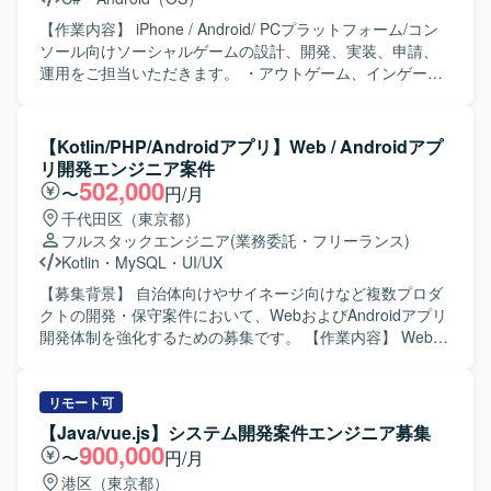
【作業内容】 iPhone / Android/ PCプラットフォーム/コン
ソール向けソーシャルゲームの設計、開発、実装、申請、
運用をご担当いただきます。 ・アウトゲーム、インゲーム
基盤部分の設計および実装 ・アウトゲーム、インゲーム機
能部分の新規実装および改修 ・アウトゲーム、インゲーム
機能部分の量産設計および実装 ・アウトゲーム、インゲー
【Kotlin/PHP/Androidアプリ】Web / Androidアプ
ム部分を効率的に開発するために必要な周辺ツールの実装
リ開発エンジニア案件
および改修 ・その他、エンジニア/デザイナー/プランナー間
502,000
〜
円/月
とのコミュニケーション 【求める人物像】 ・常により良い
千代田区（東京都）
モノづくりを追求できる方です。 ・チームワークを重んじ
フルスタックエンジニア
(業務委託・フリーランス)
る方です。 ・ゲームシステムを理解して制作できる方で
Kotlin
・
MySQL
・
UI/UX
す。 ・自走できる方です。 【開発環境】 ・開発ツール：
Unity ・ライブラリ：UniTask、UniRx、MasterMemory
【募集背景】 自治体向けやサイネージ向けなど複数プロダ
クトの開発・保守案件において、WebおよびAndroidアプリ
開発体制を強化するための募集です。 【作業内容】 Webア
プリケーションおよびAndroidアプリ開発において、要件定
義から設計・実装・テスト・運用保守まで一貫してご担当
いただきます。 具体的には、自治体向け健康管理アプリの
リモート可
Web／Androidアプリ開発、サイネージ受付システムの
【Java/vue.js】システム開発案件エンジニア募集
Androidアプリ開発、PHP／Node.jsを用いたバックエン
900,000
〜
円/月
ド・Webシステム開発、KotlinによるAndroidネイティブア
港区（東京都）
プリ開発、REST API連携やDB設計、管理画面開発、UI/UX