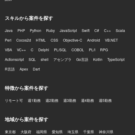
スキルから案件を探す
Java
PHP
Python
Ruby
JavaScript
Swift
C#
C++
Scala
Perl
Cocos2d
HTML
CSS
Objective-C
Android
VB.NET
VBA
VC++
C
Delphi
PL/SQL
COBOL
PL/I
RPG
Actionscript
SQL
shell
アセンブラ
Go言語
Kotlin
TypeScript
R言語
Apex
Dart
特徴から案件を探す
リモート可
週1勤務
週2勤務
週3勤務
週4勤務
週5勤務
地域から案件を探す
東京都
大阪府
福岡県
愛知県
埼玉県
千葉県
神奈川県