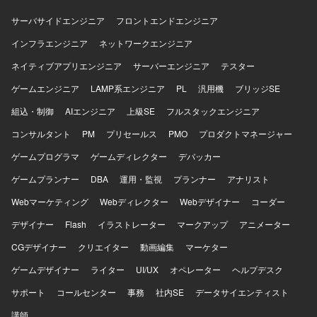
サーバサイドエンジニア
フロントエンドエンジニア
インフラエンジニア
ネットワークエンジニア
ネイティブアプリエンジニア
サーバーエンジニア
テスター
ゲームエンジニア
LAMP系エンジニア
PL
汎用機
ブリッジSE
組込・制御
AIエンジニア
上級SE
フルスタックエンジニア
コンサルタント
PM
プリセールス
PMO
プロダクトマネージャー
ゲームプログラマ
ゲームディレクター
デバッカー
ゲームプランナー
DBA
運用・監視
プランナー
アナリスト
Webマーケティング
Webディレクター
Webデザイナー
コーダー
デザイナー
Flash
イラストレーター
マークアップ
アニメーター
CGデザイナー
クリエイター
動画編集
マーケター
ゲームデザイナー
ライター
UI/UX
オペレーター
ヘルプデスク
サポート
コールセンター
事務
社内SE
データサイエンティスト
講師