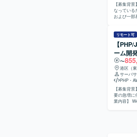
【募集背景
発プロセス
なっているための募集です。 【作業
クエンド双
および一部
す。 【開発環境】 JavaおよびSpring Bootを用いたWebサービス開発環境のもと、RDBMSや
スト、結合テスト
NoSQL
円滑にコミ
る開発プロ
基本設計以降
リモート可
ライン会議
の魅力】 
【PHP
広い工程の
ーム開
を伸ばしていただけます。 【開発環境】 J
855
となります
〜
港区（東
サーバサ
PHP
・
A
【募集背景】 国内最大級のEコマースプラットフォームにおいて、ビジネス規模の
要の急増に
業内容】 Webアプリケーションの設計・実装・リリースをご担当いただきます。 バックエンド
開発を中心
応じてフロ
UX向上に
っていただ
（AWS/