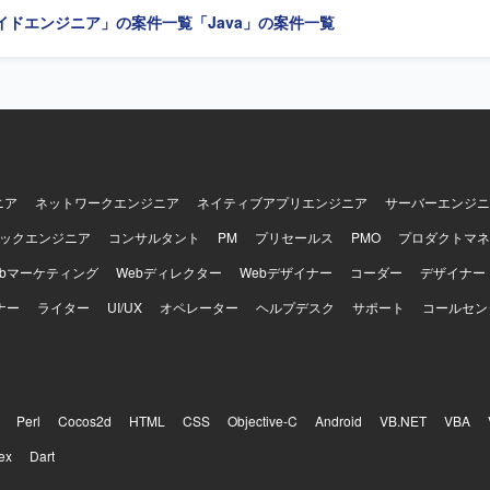
方を求めています。 新し
イドエンジニア」の案件一覧
「Java」の案件一覧
経験の領域にも前向きに挑戦し、スピード感を持って吸収できる方を歓
ナーシップを持って課題に取り組み、どんな部署・立場でも自らプロダク
に動ける方を求めています。 すでにある問題を解決するだけでなく、プ
ドレベルの課題など、問題を積極的に見つけていき、自ら解決していけ
 常に変わっていく状況を楽しみ、変化に柔軟に対応していける方を歓迎
バーの成長や成功を喜べる方を求めています。 【ポジションの魅力】 国内最大
ースプラットフォームにおいて、将来的な10倍の負荷増を見越したスケ
ることができます。 日常的なリファクタリングやコンテナ化など、技術
業務に組み込まれている組織で働くことができます。 設計から実装、リ
ニア
ネットワークエンジニア
ネイティブアプリエンジニア
サーバーエンジニ
モニタリングまで一貫して担当するフルサイクル開発に関わることで、
ックエンジニア
コンサルタント
PM
プリセールス
PMO
プロダクトマネ
合力を高めることができます。 自分のコードが、初めてECを開設する
の決済を直接支えていることを実感できる環境です。 【開発環境】 クラウドサ
ebマーケティング
Webディレクター
Webデザイナー
コーダー
デザイナー
WS/GCP等）を活用し、コンテナ化など技術ドリブンな開発環境が整備
ナー
ライター
UI/UX
オペレーター
ヘルプデスク
サポート
コールセン
Perl
Cocos2d
HTML
CSS
Objective-C
Android
VB.NET
VBA
ex
Dart