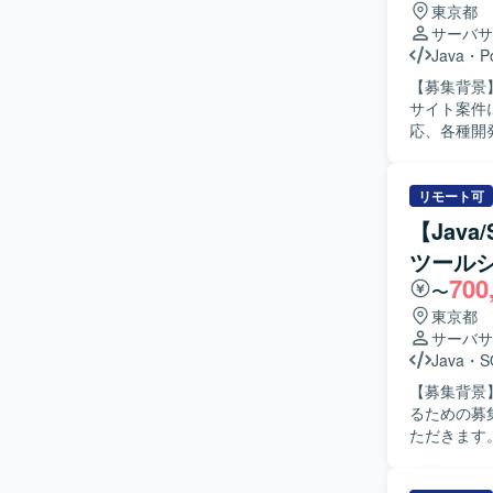
東京都
サーバサ
Java
・
P
【募集背景】 
サイト案件
応、各種開
製造、単体
ご経験に応じて
様や既存コ
リモート可
チームメン
【Jav
ただける方が望ましいです。 【ポジ
ツール
からテスト
700
ることで、設計力や
〜
Framew
東京都
ります。
サーバサ
Java
・
S
【募集背景
るための募集となります。 【作業内容】
ただきます
よびパフォ
す。また、