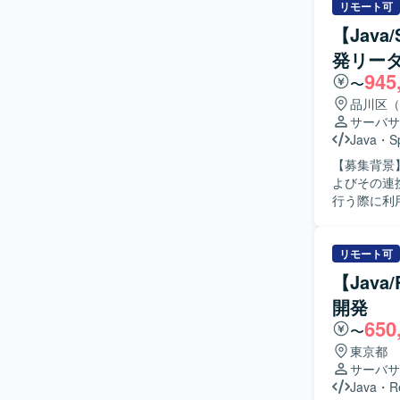
ジションとして、
リモート可
の工程を自
【Jav
も、自ら課
発リー
進められる方にマッチす
945
発から運用
〜
続的なスキ
品川区（
開発・運用まで幅広い経験
サーバサ
いたWeb
Java
・
S
スキルに応
【募集背景
よびその連携システ
行う際に利
ト・リリー
としてスプ
問わず開発
リモート可
がら課題の整理や解決
【Jav
し自走でき
開発
方を求めて
650
行でき、顧
〜
だけでなく
東京都
自主的に行動できる方を想
サーバサ
計・販売管
Java
・
R
ダクトの価