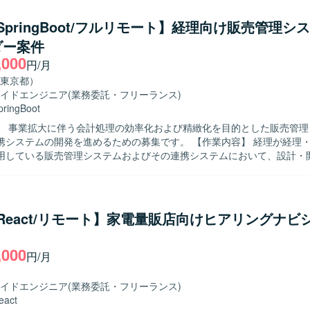
状況に応じて主体的に動いていただきます。 【求める人物像】 基本設計以降
走して遂行できる方を求めております。チームメンバーやリーダーと連
a/SpringBoot/フルリモート】経理向け販売管理シ
題を発見し主体的に対応できる方、コミュニケーションを取りながら柔
ダー案件
るポジションです。 【ポジションの魅力】 大手企業向けシステムの開
,000
保守まで一貫して関わることができ、改善開発やバージョンアップ対応
円/月
ルアップが可能です。少人数チームのため、リーダーのサポートをしな
東京都）
を積むことができます。 【開発環境】 Java、SpringBoot、SQLを用
イドエンジニア
(業務委託・フリーランス)
システムの開発環境となります。一部でPythonを利用したシステムも存
pringBoot
じて担当いただく可能性があります。
】 事業拡大に伴う会計処理の効率化および精緻化を目的とした販売管理
ムの開発を進めるための募集です。 【作業内容】 経理が経理・会計業務を
用している販売管理システムおよびその連携システムにおいて、設計・
スまでの一連の開発業務を担当していただきます。スクラムチームの開
リントバックログに積まれたPBIを着実に推進し、フロントエンド・バ
作業を行っていただきます。また、チームメンバーやステークホルダー
に取り組んでいただきます。 【求める人物像】 積極的にキャッチアップ
a/React/リモート】家電量販店向けヒアリングナビ
る方、課題に真摯に向き合いアウトプットを通じて他メンバーと知見共
います。アーキテクチャやドメインを理解したうえで設計から開発まで
,000
客への価値貢献に強い関心を持って取り組める方を歓迎いたします。開
円/月
、経理をはじめとしたビジネスメンバーとも積極的にコミュニケーショ
定しています。 【ポジションの魅力】 事業拡大を支える基幹的な会
イドエンジニア
(業務委託・フリーランス)
理領域のシステム開発に携わることができ、ビジネスへのインパクトが
eact
値向上に直接貢献していただけます。スクラムチームの一員としてアジ