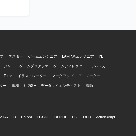
迎いたしま
トを良くし
ロダクトの
る方を求め
いたしま
ーラビリティ
ドリブンな
リース、本
ア
テスター
ゲームエンジニア
LAMP系エンジニア
PL
エンジニア
ージャー
ゲームプログラマ
ゲームディレクター
デバッカー
方の夢や、成
Flash
イラストレーター
マークアップ
アニメーター
されていま
ター
事務
社内SE
データサイエンティスト
講師
VC++
C
Delphi
PL/SQL
COBOL
PL/I
RPG
Actionscript