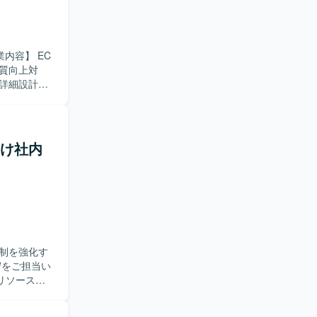
質向上対
詳細設計、
やスキル・
おります。
り組んでい
向け社内
応を経験す
用した開発とな
制を強化す
リソースお
いただきま
サポートポ