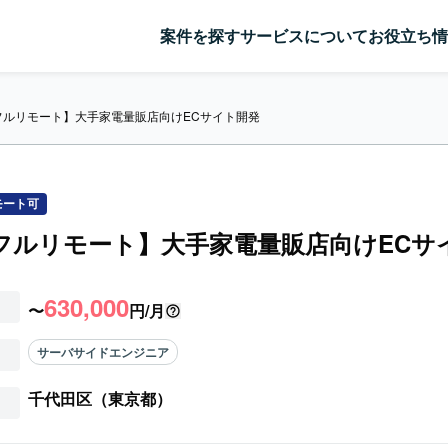
案件を探す
サービスについて
お役立ち情
a/フルリモート】大手家電量販店向けECサイト開発
モート可
a/フルリモート】大手家電量販店向けECサ
630,000
〜
円/月
サーバサイドエンジニア
千代田区（東京都）