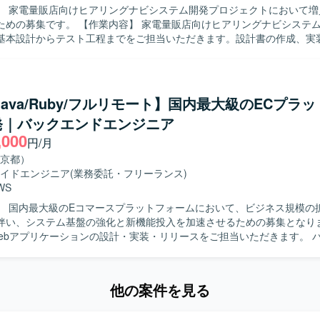
】 家電量販店向けヒアリングナビシステム開発プロジェクトにおいて増
を実践しながら、アーキテクチャやドメイン理解を深めつつフロントエ
内容】 家電量販店向けヒアリングナビシステムの詳細設計
方の開発に関わることで、幅広い技術スキルと業務知識を身につけるこ
基本設計からテスト工程までをご担当いただきます。設計書の作成、実
など一連の開発業務を担当していただきます。 【求める人物像】 チーム内で
を利用したシステム開発を行います。ソースコード管理にはGitを利用し、
ュニケーションを取りながら主体的に開発を進めていただける方を求め
セスの中で日々のコミュニケーションにはSlack、オンラインミーティ
の工程に責任感を持って取り組んでいただける方が望ましいです。 【ポジション
ツールを活用いたします。
上流からテストまで一貫して携わることができるため、要件理解から品質
/Java/Ruby/フルリモート】国内最大級のECプラ
経験を積むことができます。長期的な参画の可能性もあり、安定した環
発｜バックエンドエンジニア
avaおよびReactを用いたシステム開発環境での作業
,000
。
円/月
京都）
イドエンジニア
(業務委託・フリーランス)
WS
拡大とEC需
伴い、システム基盤の強化と新機能投入を加速させるための募集となります
に、機能開発の一気通貫したプロセスを担当していただきます。 ご経験
ントエンド領域もお任せいたします。 ユーザーフィードバックに基づく
取り組んでいただきます。 本番環境のエラー監視やパフォーマンスチュ
他の案件を見る
きます。 日常的なリファクタリングを実施していただきます。 クラウ
GCP等）の活用やコンテナ化など、技術ドリブンな開発環境の整備・改善