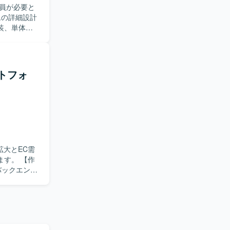
員が必要と
ンド・バッ
とができま
装、単体テ
スクラムによ
ています。
ングにはオン
担保まで幅
ットフォ
境でスキル
。 【作
や志向性に
機能改善や
ーニングを行
ドサービス
に取り組んで