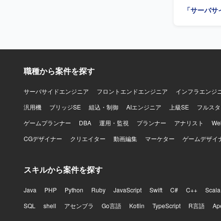
いただきます。 【求める人物像】 ユーザーのためにこだわりを貫ける
「サーバサ
い技術や未
す。 オー
ていくため
課題やコー
ています。
す。 顧客やメン
職種から案件を探す
級のEコマ
設計に携わ
環境改善が
サーバサイドエンジニア
フロントエンドエンジニア
インフラエンジ
番稼働後の
汎用機
ブリッジSE
組込・制御
AIエンジニア
上級SE
フルスタ
としての総
長したショップ
ゲームプランナー
DBA
運用・監視
プランナー
アナリスト
W
ービス（A
CGデザイナー
クリエイター
動画編集
マーケター
ゲームデザイ
す。
スキルから案件を探す
Java
PHP
Python
Ruby
JavaScript
Swift
C#
C++
Scala
SQL
shell
アセンブラ
Go言語
Kotlin
TypeScript
R言語
Ap