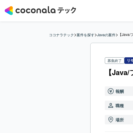
>
>
>
【Jav
ココナラテック
案件を探す
Javaの案件
リ
募集終了
【Jav
報酬
職種
場所