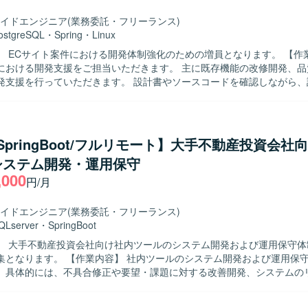
イドエンジニア
(業務委託・フリーランス)
ostgreSQL
・
Spring
・
Linux
ECサイト案件における開発体制強化のための増員となります。 【作業内容】 EC
における開発支援をご担当いただきます。 主に既存機能の改修開発、品
発支援を行っていただきます。 設計書やソースコードを確認しながら、
テスト、結合テストまで一貫して対応いただく想定です。 参画後の状況
、他案件の開発支援をご担当いただく可能性があります。 【求める人物像】 仕
ードを主体的に読み解きながら、自走して開発を進められる方を求めて
バーと円滑にコミュニケーションを取りながら、品質向上に主体的に取
a/SpringBoot/フルリモート】大手不動産投資会社
ションの魅力】 ECサイトの開発支援を通じて、詳細設計
システム開発・運用保守
まで一連の工程に携わることができます。 既存機能の改修や品質改善対
,000
問題解決力を高めていただけます。 【開発環境】 JavaおよびSpring
円/月
orkを用いたWebシステム開発環境下で、PostgreSQLおよびLinuxを利
イドエンジニア
(業務委託・フリーランス)
QLserver
・
SpringBoot
】 大手不動産投資会社向け社内ツールのシステム開発および運用保守体
 社内ツールのシステム開発および運用保守をご担当い
。具体的には、不具合修正や要望・課題に対する改善開発、システムの
ーマンス監視、異常発生時の対応、バージョンアップ対応などを行って
関連システムのデータ移行対応にも携わっていただきます。リーダーの