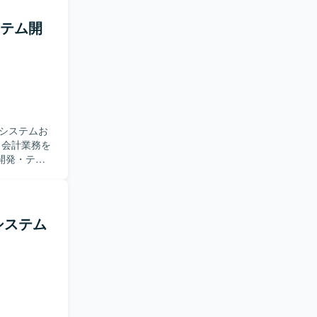
携しながら
ステム開
軟に業務を
を通じて継
がら設計・
在しており、
システムお
開発・テス
発メンバー
ックエンドを
と連携しな
システム
有ができる
を独力で遂
発メンバー
ンを取り、
大きいプロ
ャイルな開