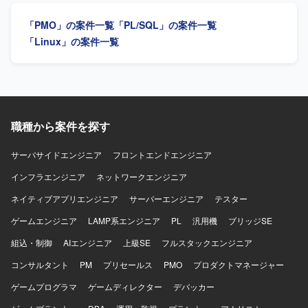
とができます。 【開発環境】 Excel VBA、
「PMO」の案件一覧
「PL/SQL」の案件一覧
Oracle（PL/SQL）を使用します。
「Linux」の案件一覧
職種から案件を探す
サーバサイドエンジニア
フロントエンドエンジニア
インフラエンジニア
ネットワークエンジニア
ネイティブアプリエンジニア
サーバーエンジニア
テスター
ゲームエンジニア
LAMP系エンジニア
PL
汎用機
ブリッジSE
組込・制御
AIエンジニア
上級SE
フルスタックエンジニア
コンサルタント
PM
プリセールス
PMO
プロダクトマネージャー
ゲームプログラマ
ゲームディレクター
デバッカー