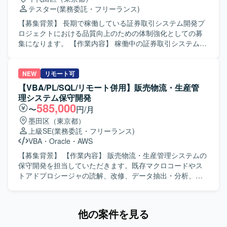
けて主体的に動ける方を求めております。 コミュニケーシ
テスター
(業務委託・フリーランス)
ョンを取りながら関係者と円滑に連携し、ドキュメント作
成や進捗管理を丁寧かつ正確に進められる方が望ましいで
【募集背景】 長期で稼働している証券取引システム開発プ
す。 【ポジションの魅力】 大規模な証券取引システム開発
ロジェクトにおける品質向上のための体制強化としての募
プロジェクトに参画し、PMの近くでプロジェクト管理業務
集になります。 【作業内容】 稼働中の証券取引システム開
全般に携わることができます。 金融システム開発の現場で
発プロジェクトにおいて、テスト設計からテスト打鍵まで
ノウハウを蓄積しながら、PMOとしてのスキルを幅広く習
一連のテスト業務を担当していただきます。金融システム
得・強化できる環境です。 【開発環境】 証券取引システム
特有の業務仕様を理解しながら、テスト観点の洗い出しや
NEW
リモート可
開発プロジェクトにおける各種管理ツールおよびドキュメ
テストケース作成、実施および結果の整理・報告を行って
【VBA/PL/SQL/リモート併用】販売物流・生産管
ント作成ツールを使用いたします。
いただきます。 【求める人物像】 指示待ちにならず能動的
理システム保守開発
に動ける方を求めています。コミュニケーション力があ
585,000
〜
円/月
り、チームメンバーや関係者と円滑に連携できる方、素直
墨田区（東京都）
な人柄で周囲と協調しながら業務を進められる方を歓迎い
上級SE
(業務委託・フリーランス)
たします。 【ポジションの魅力】 証券・FXなど金融分野の
VBA
・
Oracle
・
AWS
業務知識や、大規模金融システムのテスト経験を深めてい
ただける環境です。長期的な参画が見込まれるため、ドメ
【募集背景】 【作業内容】 販売物流・生産管理システムの
イン知見を蓄積しながら、テスト設計スキルや品質向上の
保守開発を担当していただきます。既存マクロコードやス
ための提案力を高めていくことができます。 【開発環境】
トアドプロシージャの読解、改修、データ抽出・分析、業
証券取引システム開発プロジェクトにおけるテストフェー
務効率化ツールの構築を行っていただきます。システム運
ズの環境での作業となります。
用保守および設計開発に携わっていただきます。 【求める
人物像】 能動的に業務を推進し、関係部署や現場と円滑に
他の案件を見る
連携できる方を求めています。 【ポジションの魅力】 販売
物流・生産管理領域のシステム保守開発に幅広く携わるこ