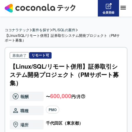
会員登録
>
>
>
ココナラテック
案件を探す
PL/SQLの案件
【Linux/SQL/リモート併用】証券取引システム開発プロジェクト（PMサ
ポート募集）
リモート可
募集終了
【Linux/SQL/リモート併用】証券取引シ
ステム開発プロジェクト（PMサポート募
集）
600,000
報酬
〜
円/月
PMO
職種
千代田区（東京都）
場所