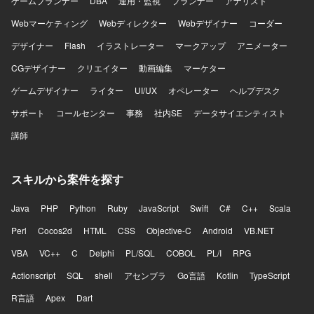
ゲームプランナー
DBA
運用・監視
プランナー
アナリスト
Webマーケティング
Webディレクター
Webデザイナー
コーダー
デザイナー
Flash
イラストレーター
マークアップ
アニメーター
CGデザイナー
クリエイター
動画編集
マーケター
ゲームデザイナー
ライター
UI/UX
オペレーター
ヘルプデスク
サポート
コールセンター
事務
社内SE
データサイエンティスト
講師
スキルから案件を探す
Java
PHP
Python
Ruby
JavaScript
Swift
C#
C++
Scala
Perl
Cocos2d
HTML
CSS
Objective-C
Android
VB.NET
VBA
VC++
C
Delphi
PL/SQL
COBOL
PL/I
RPG
Actionscript
SQL
shell
アセンブラ
Go言語
Kotlin
TypeScript
R言語
Apex
Dart