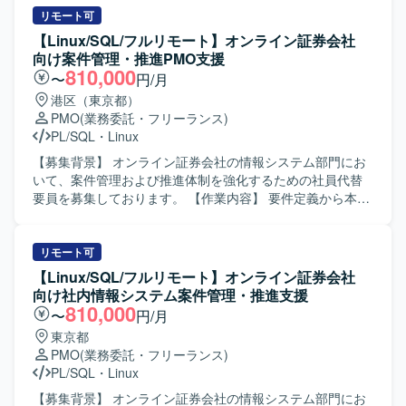
リモート可
【Linux/SQL/フルリモート】オンライン証券会社
向け案件管理・推進PMO支援
810,000
〜
円/月
港区（東京都）
PMO
(業務委託・フリーランス)
PL/SQL
・
Linux
【募集背景】 オンライン証券会社の情報システム部門にお
いて、案件管理および推進体制を強化するための社員代替
要員を募集しております。 【作業内容】 要件定義から本番
リリースまでの案件管理および推進をご担当いただきま
す。業務要件のヒアリングを行い、システム要件定義書や
プロジェクト計画書を作成していただきます。設計からテ
リモート可
ストフェーズにかけては、外部ベンダーへの委託に伴うベ
【Linux/SQL/フルリモート】オンライン証券会社
ンダーコントロールを実施し、進捗・課題・品質・コスト
向け社内情報システム案件管理・推進支援
の管理を行います。また、社内の品質管理部門に対して品
810,000
〜
円/月
質状況の報告を行っていただきます。 【求める人物像】 関
東京都
係者と円滑にコミュニケーションを取りながら、主体的に
PMO
(業務委託・フリーランス)
案件を推進できる方を求めております。状況変化に柔軟に
PL/SQL
・
Linux
対応しつつ、ドキュメントを用いた分かりやすい説明や調
整ができる方が望ましいです。 【ポジションの魅力】 オン
【募集背景】 オンライン証券会社の情報システム部門にお