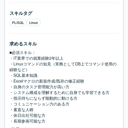
スキルタグ
PL/SQL
Linux
求めるスキル
■必須スキル：
・IT業界での就業経験2年以上

・Linuxコマンドの知見（実務としてDB上でコマンド使用の
経験など）

・SQL基本知識

・Excelマクロの新規作成/既存の修正経験

・自身のタスク管理能力が高い方

・システム構成を理解するために自身でも学習できる方

・指示待ちにならず能動的に動ける方

・コミュニケーション力のある方

・素直な人柄

・休日出社可能な方

・長期参画可能な方