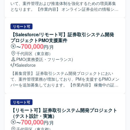
ライン証券ビジネスにおけるシステム案件を上流工程から
いて、案件管理および推進体制を強化するための増員募集
一貫して担当することで、業務知識とシステム知識の双方
となります。 【作業内容】 オンライン証券会社の情報シス
を高いレベルで身につけることができます。ベンダーコン
テム部門の社員代替として、要件定義から本番リリースま
トロールや品質報告など、プロジェクト推進の中核に関わ
での案件管理および推進業務を担当していただきます。 業
る経験を積むことができます。 【開発環境】 Web系システ
務要件のヒアリングを行い、システム要件定義書やプロジ
リモート可
ムを対象とした環境において、LinuxおよびSQLを活用した
ェクト計画書の作成を行います。 設計からテストフェーズ
【Salesforce/リモート可】証券取引システム開発
システムの要件定義および設計・開発経験を生かしてご対
にかけては外部ベンダーへの委託案件に対し、進捗・課
プロジェクトPMO支援案件
応いただきます。
題・品質・コストなどのベンダーコントロールを実施して
700,000
〜
円/月
いただきます。 また、社内品質管理部門に対して品質状況
千代田区（東京都）
の報告を行っていただきます。 【求める人物像】 関係者と
PMO
(業務委託・フリーランス)
の円滑なコミュニケーションを図りながら、主体的に案件
Salesforce
を推進していただける方を求めております。 ドキュメント
作成や管理業務に丁寧かつ責任感を持って取り組める方に
【募集背景】 証券取引システム開発プロジェクトにおい
マッチするポジションです。 【ポジションの魅力】 オンラ
て、案件管理業務が増加しており、PMを支援するPMOメン
イン証券ビジネスにおけるシステム開発案件に上流工程か
バーを追加募集しております。 【作業内容】 稼働中の証券
ら関与でき、要件定義からリリースまで一連のプロジェク
取引システム開発プロジェクトにおけるPMの案件管理業務
トマネジメントに携わることができます。 複数のステーク
サポートを行っていただきます。 各種プロジェクト管理ド
ホルダーと連携しながら、ベンダーコントロールや品質管
キュメントの作成・更新、内部定例会議の準備、会議日程
リモート可
理の実務経験を積むことができる環境です。 【開発環境】
調整および運営、議事録作成を担当していただきます。 ま
【リモート可】証券取引システム開発プロジェクト
Linux環境およびSQLを利用したシステム開発プロジェクト
た、Redmine等を用いたチケット起票・進捗管理、不具合
（テスト設計・実施）
に参画していただきます。
集計、課題やQAの追い回し、Salesforceへの入力作業など
700,000
〜
円/月
もご対応いただきます。 【求める人物像】 自ら課題を見つ
千代田区（東京都）