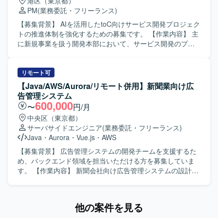
港区（東京都）
方、コミュニケーション能力が高く、急なスケジュール変
PM
(業務委託・フリーランス)
更にも前向きかつ柔軟に対応いただける方を求めておりま
す。 【ポジションの魅力】 物流拠点における運用全体の整
【募集背景】 AIを活用したtoC向けサービス開発プロジェク
理や改善に主体的に関わることができ、インフラ系の知見
トの推進体制を強化するための募集です。 【作業内容】 主
を活かしながら、チームマネジメントスキルを発揮いただ
に新規事業を扱う開発本部において、サービス開発のプロ
けるポジションです。 【開発環境】 開発業務は想定されて
ジェクトマネジメントをご担当いただきます。ビジネスサ
おらず、物流拠点運用およびインフラ系の運用改善が中心
イドやエンジニア、デザイナー等様々なステークホルダー
となります。
と協力しながら、開発案件を推進していただきます。 ・要
リモート可
求・要件定義から開発、テスト、リリースまでの開発ディ
【Java/AWS/Aurora/リモート併用】新聞業向け広
レクションおよび進行管理を行います。 ・部署内外のステ
告管理システム
ークホルダーとの期待値調整、折衝、合意形成およびレポ
600,000
〜
円/月
ーティングを行います。 ・開発ロードマップやマイルスト
中央区（東京都）
ンの策定、およびスケジュール調整を行います。 ・担当プ
サーバサイドエンジニア
(業務委託・フリーランス)
ロダクトに関するドキュメント作成、管理および運用を行
Java
・
Aurora
・
Vue.js
・
AWS
います。 ・複数の開発プロジェクトの進行リードと進捗管
理を行います。 ・プロジェクトの立ち上げからリリースま
【募集背景】 広告管理システムの開発チームを支援するた
での一貫した推進とタスク管理を行います。 【求める人物
め、バックエンド領域を担当いただける方を募集していま
像】 ソフトウェア開発領域でPMを経験されてきた方を求め
す。 【作業内容】 新聞会社向け広告管理システムの設計・
ています。元エンジニアまたはエンジニアと密にプロダク
実装を担当いただきます。バックエンド領域を中心に、設
ト・システム開発のPMをされてきた方が望ましいです。開
計から結合試験まで対応いただきます。 【求める人物像】
発部署以外のステークホルダーとのコミュニケーションの
チームで円滑に連携し、状況に応じて柔軟に対応できる方
他の案件を見る
経験があり、AI利活用に興味・関心を持ち実務でも取り組
を求めています。 【ポジションの魅力】 広告管理システム