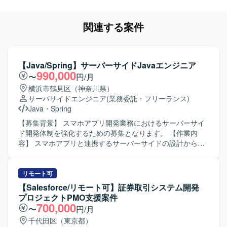
関連する案件
【Java/Spring】サーバーサイドJavaエンジニア
990,000
〜
円/月
横浜市鶴見区（神奈川県）
サーバサイドエンジニア
(業務委託・フリーランス)
Java
・
Spring
【募集背景】 スマホアプリ開発業務におけるサーバーサイ
ド開発体制を強化するための募集となります。 【作業内
容】 スマホアプリと連携するサーバーサイドの設計から製
造、テストまで一貫してご対応いただきます。 RestAPIの
設計・実装や既存Javaコードのリファクタリングを行って
いただきます。 Git/GitHubを用いたチーム開発環境下で、
リモート可
レビューやソース管理を行いながら開発を進めていただき
【Salesforce/リモート可】証券取引システム開発
ます。 Dockerを用いたサーバーサイドアプリケーションの
プロジェクトPMO支援案件
コンテナ環境構築や動作確認を実施していただきます。
700,000
〜
円/月
【求める人物像】 設計からテストまで主体的に対応できる
千代田区（東京都）
方を求めております。 チームメンバーとコミュニケーショ