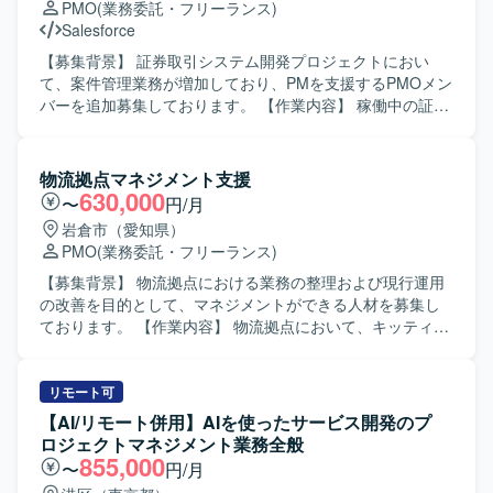
PMO
(業務委託・フリーランス)
ンを取りながら開発を進められる方を歓迎いたします。 既
Salesforce
存コードの改善やリファクタリングに前向きに取り組める
方ですと望ましいです。 【ポジションの魅力】 サーバーサ
【募集背景】 証券取引システム開発プロジェクトにおい
イド開発の上流から下流まで一貫して携わることができ、
て、案件管理業務が増加しており、PMを支援するPMOメン
設計力・実装力ともに経験を積んでいただけます。
バーを追加募集しております。 【作業内容】 稼働中の証券
RestAPIやDockerなどモダンなサーバーサイド技術を活かし
取引システム開発プロジェクトにおけるPMの案件管理業務
つつ、継続的な改善にも関わっていただけます。 【開発環
サポートを行っていただきます。 各種プロジェクト管理ド
境】 JavaおよびSpring Frameworkを用いたサーバーサイド
キュメントの作成・更新、内部定例会議の準備、会議日程
物流拠点マネジメント支援
開発を行います。 Git/GitHubによるバージョン管理のも
調整および運営、議事録作成を担当していただきます。 ま
630,000
〜
円/月
と、Dockerを利用したコンテナ環境で開発・テストを実施
た、Redmine等を用いたチケット起票・進捗管理、不具合
岩倉市（愛知県）
いたします。
集計、課題やQAの追い回し、Salesforceへの入力作業など
PMO
(業務委託・フリーランス)
もご対応いただきます。 【求める人物像】 自ら課題を見つ
けて主体的に動ける方を求めております。 コミュニケーシ
【募集背景】 物流拠点における業務の整理および現行運用
ョンを取りながら関係者と円滑に連携し、ドキュメント作
の改善を目的として、マネジメントができる人材を募集し
成や進捗管理を丁寧かつ正確に進められる方が望ましいで
ております。 【作業内容】 物流拠点において、キッティン
す。 【ポジションの魅力】 大規模な証券取引システム開発
グ、入出荷、システム入力、梱包、発送、資料作成等を行
プロジェクトに参画し、PMの近くでプロジェクト管理業務
うチームのマネジメントをご担当いただきます。具体的に
全般に携わることができます。 金融システム開発の現場で
は、業務の棚卸や業務フローの改善、メンバータスクの振
リモート可
ノウハウを蓄積しながら、PMOとしてのスキルを幅広く習
り分けや管理を行っていただきます。また、インフラ系の
【AI/リモート併用】AIを使ったサービス開発のプ
得・強化できる環境です。 【開発環境】 証券取引システム
知見を活かし、現行運用の改善やタスク・スケジュールの
ロジェクトマネジメント業務全般
開発プロジェクトにおける各種管理ツールおよびドキュメ
適切な管理を実施していただきます。 【求める人物像】 任
855,000
〜
円/月
ント作成ツールを使用いたします。
された仕事を完遂できる方、セルフマネジメントができる