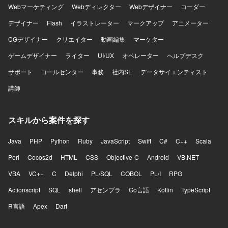
Webマーケティング
Webディレクター
Webデザイナー
コーダー
デザイナー
Flash
イラストレーター
マークアップ
アニメーター
CGデザイナー
クリエイター
動画編集
マーケター
ゲームデザイナー
ライター
UI/UX
オペレーター
ヘルプデスク
サポート
コールセンター
事務
社内SE
データサイエンティスト
講師
スキルから案件を探す
Java
PHP
Python
Ruby
JavaScript
Swift
C#
C++
Scala
Perl
Cocos2d
HTML
CSS
Objective-C
Android
VB.NET
VBA
VC++
C
Delphi
PL/SQL
COBOL
PL/I
RPG
Actionscript
SQL
shell
アセンブラ
Go言語
Kotlin
TypeScript
R言語
Apex
Dart