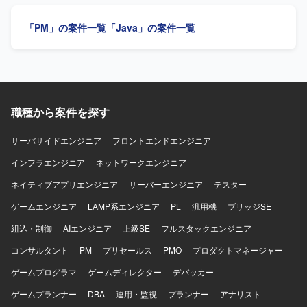
んでいる方を歓迎いたします。現状に甘えず自ら課題を設
の開発において、バックエンド領域の設計・実装を担うこ
定し、関係者を巻き込み主体的に改善へと導ける方、常に
とができます。 【開発環境】 Java 21以上、Quarkus、Vue
「PM」の案件一覧
「Java」の案件一覧
自身のスタンスを持ち考えを周囲に共有できる方、相手の
3、Nuxt 4、AWS、Amazon Aurora（PostgreSQL）、
期待値を理解し丁寧なコミュニケーションでステークホル
Cognito、OpenAPI、コンテナを使用します。
ダーと調整ができる方を求めています。 【ポジションの魅
力】 AI関連のtoC向けプロダクトに関わりながら、複数の開
発プロジェクトをリードできる環境です。ビジネスサイド
からエンジニア、デザイナーまで多様なメンバーと協業
し、上流からリリースまで一貫して関与できるため、プロ
職種から案件を探す
ダクトマネジメントおよびプロジェクトマネジメントのス
キルを幅広く高めていただけます。 【開発環境】 戦略開発
サーバサイドエンジニア
フロントエンドエンジニア
部全体は約20名、プロダクト/プロジェクトマネジメントチ
インフラエンジニア
ネットワークエンジニア
ームは約6名の体制です。プロジェクト管理にNotion、
Google Workspace、Confluence、開発タスク管理に
ネイティブアプリエンジニア
サーバーエンジニア
テスター
Notion、JIRA、Github、コミュニケーションにSlack、
Miro、デザインにFigma、データ分析にLookerを利用して
ゲームエンジニア
LAMP系エンジニア
PL
汎用機
ブリッジSE
います。
組込・制御
AIエンジニア
上級SE
フルスタックエンジニア
コンサルタント
PM
プリセールス
PMO
プロダクトマネージャー
ゲームプログラマ
ゲームディレクター
デバッカー
ゲームプランナー
DBA
運用・監視
プランナー
アナリスト