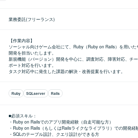
業務委託(フリーランス)
【作業内容】

ソーシャル向けゲーム会社にて、Ruby（Ruby on Rails）を用
開発を担当いたします。

新規機能（バージョン）開発を中心に、調査対応、障害対応、チー
ポート対応を行います。

タスク対応中に発生した課題の解決・改善提案を行います。
Ruby
SQLserver
Rails
■必須スキル：
・Ruby on Railsでのアプリ開発経験（自走可能な方）

・Ruby on Rails（もしくはRailsライクなライブラリ）での開発経
・SQLのテーブル設計、クエリ設計ができる方
