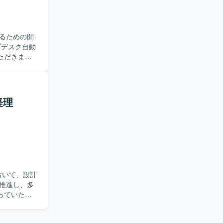
心をお持ち
Cache、
ます。データ
。スタートア
おります。開発
るための開
る経験を積
、
進的な開発に
す。
ただきま
を実施してい
系、コンテナは
び
性があり、
ールとして
グツールとして
経理
キュリティイ
深めていた
おいて、設計
推進し、多
っていただ
よび進捗管