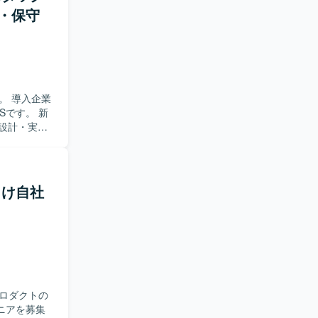
・保守
。 導入企業
Sです。 新
の設計・実装
備を行いま
GraphQL) デ
 バージョン管
所向け自社
を利用していま
ロダクトの
ニアを募集