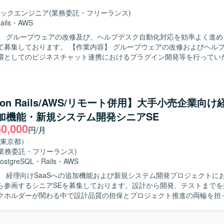
。サステナビリティ分野（環境問題、食・農の課題解決）への興味・関
WS（ALB、Fargate、Aurora、S3、Lambda、CloudFront、Elasti
ックエンジニア
(業務委託・フリーランス)
力】 環境負荷可視化という社会的意義の高い領域
）上に構築されており、Dockerを使用したコンテナ環境で運用しており
ails
・
AWS
aaSプロダクトのAIツール開発にフルスタックで関わることができます
QL、Redis、Elasticsearchを利用し、Nginxを用いた構成となって
】 グループウェアの改修及び、ヘルプデスク自動化対応を効率よく進め
はのスピード感の中で、クライアントの声を直接プロダクトに反映させ
hub、GitHub ActionsやJenkins、Slackを活用し、Datadog、Fluentd
 【作業内容】 グループウェアの改修およびヘルプデスク自動
、GCP（Vertex AI等）や最新のAIコーディングツールを活用した先
ry、Redashなどによるモニタリングやデータ分析の仕組みが整っておりま
環としてのビジネスチャット連携におけるプラグイン開発等を行ってい
ドはVue.js 3系およびNuxt.js 3系、バック
de Codeを利用し、バグやセキュリティインシデントの抽出および改修
y 3系およびRuby on Rails 7系を利用しています。DBはMySQL 8
ジャイル開発手法を用いて開発を推進していただきます。 【求める人物像】 現
使用しています。インフラはAWS（EC2, Aurora, SES, WAF, S3等）およ
事を考えられるマインドをお持ちの方を求めております。協調性や積極
rtex AIなど）を組み合わせ、CIにはCircleCIを利用しています。開発ツ
ンを取りながら開発を進めていただける方です。 【ポジションの魅力】 AI駆
ithub Projects, Notion, Teams, Slack, Google Meet、AIコーディン
y on Rails/AWS/リモート併用】大手小売企業向け
的な開発を経験することができ、Cloude Codeを活用したバグやセ
udio Code, Cursor, Claude Code, Gemini CLIを使用しています。
追加機能・新規システム開発シニアSE
対応に携わることで、高度な開発スキルやセキュリティに関する知見を
50,000
円/月
して開発を行っていただきます。
東京都）
(業務委託・フリーランス)
ostgreSQL
・
Rails
・
AWS
】 経理向けSaaSへの追加機能および新規システム開発プロジェクトに
ら参画するシニアSEを募集しております。設計から開発、テストまでを
クホルダーが関わる中で設計品質の担保とプロジェクト推進の両輪を担
主担当として実施いただきます。設計からテストにかけてのWBS策定お