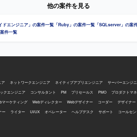
ただきます。Ruby on Railsを用いた汎用的で保守性の高い設計・実
他の案件を見る
検証・PoCを実施していただきます。プロダクトチームや関係各社との
整を行っていただきます。提案・報告資料の作成や、設計・コードレビ
もお任せいたします。既存の要件定義成果物や引き継ぎ資料のキャッチ
イドエンジニア」の案件一覧
「Ruby」の案件一覧
「SQLserver」の案
自ら整理し、たたき台を作って前に進めら
めております。実装だけでなく、ドキュメントや資料作成、関係者調整
」の案件一覧
と捉えられる方を歓迎いたします。顧客およびチーム双方と丁寧に連携
重しながら進められる方を想定しております。ドメイン知識や業務ロジ
アップし、設計に落とし込める方、品質課題やボトルネックを自発的に
方にご活躍いただけます。 【ポジションの魅力】 経理向けSaaSの追加
新規システム開発において、設計フェーズからテストまで一貫して関わ
ョンです。多数のステークホルダーと連携しながら、設計品質の担保と
する経験を積むことができます。Ruby on RailsやAWS、生成AIを活
、モダンな技術スタックを活かした上流工程中心の業務に携わることがで
ニア
ネットワークエンジニア
ネイティブアプリエンジニア
サーバーエンジニ
ックエンドはGo、Ruby on Rails、Unicorn、Nginx、PostgreSQL、
Elasticsearchなどを利用しております。フロントエンドはTypeScript、Re
ックエンジニア
コンサルタント
PM
プリセールス
PMO
プロダクトマネ
tyled-components、Storybook、Webpackなどを利用しております。
ebマーケティング
Webディレクター
Webデザイナー
コーダー
デザイナー
DS、ElastiCache、S3、ElasticsearchService、Lambda、ElasticBea
ble、Datadog、CircleCI、Engine Yardなどを利用しております。その他
ナー
ライター
UI/UX
オペレーター
ヘルプデスク
サポート
コールセン
IRA、Notionなどのツールを利用しております。