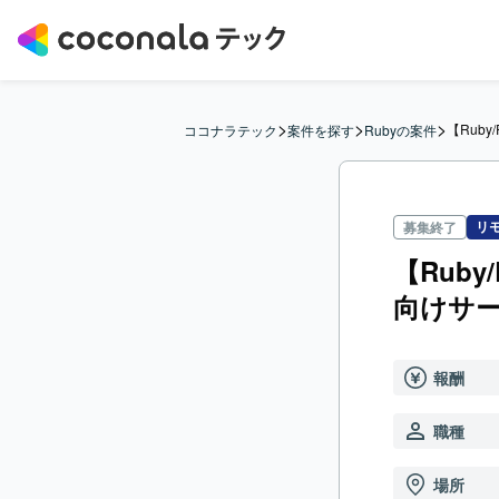
>
>
>
【Rub
ココナラテック
案件を探す
Rubyの案件
リ
募集終了
【Ruby
向けサ
報酬
職種
場所