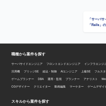
理を行ってい
応じた技術
ジュール調
た品質担保
「サーバサ
っていただきます。 【求める人物像】 曖昧な課題を
れる方を求
「Rails
クトの価値
関係者を尊
くキャッチ
決までの道筋を示せる
機能および
きるポジシ
職種から案件を探す
ト推進を主導
PoCなど
サーバサイドエンジニア
フロントエンドエンジニア
インフラエンジ
【開発環境】 バ
汎用機
ブリッジSE
組込・制御
AIエンジニア
上級SE
Docker、
フルスタ
Redux、s
ゲームプランナー
DBA
運用・監視
プランナー
アナリスト
W
AWS（EC2、R
ど）、Ansi
CGデザイナー
クリエイター
動画編集
マーケター
ゲームデザイ
Slack、J
スキルから案件を探す