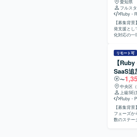
愛知県
ッチします
す。インフラはA
フルスタ
の方を歓迎いたします。 【ポジションの魅
WAFなど
Ruby
・
R
で、自社S
ベースはMyS
【募集背景
ップならで
フローではGit
発支援として募集しております。
むことができ
BigQue
化対応の一
携わることができます。 【開発環境】 フロントエン
す。Clou
エンドはRub
ただきます。ア
Dockerを
場優先で物
リモート可
GCP（Ve
コミュニケーショ
GitHub, G
【Rub
動による効率
Visual St
SaaS
ンシデント
1,3
だけます。 【開発環境】 アジャイル開発手法を用いた環境で、AWSなどのインフラやAI駆動の
〜
技術を活用
中央区（
上級SE
Ruby
・
P
【募集背景
フェーズか
数のステー
きます。 【作業内容】 設計課題ドキュメントの作成・管理（課題の整理・起票、関係者との解
消推進）を