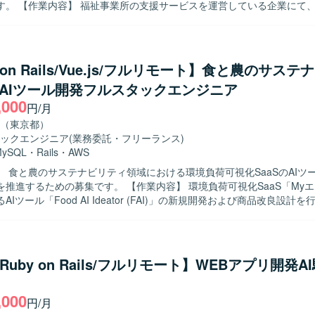
いる企業にて、自社サービ
発をご担当いただきます。人材紹介・マッチングサービスの開発チーム
ットサービスの顧客価値向上を目的とした開発や、社内基幹業務システ
ための開発など、多岐にわたる開発案件に携わっていただきます。 5年
トのため、既存の開発基盤や組織風土をキャッチアップいただきつつ、
 on Rails/Vue.js/フルリモート】食と農のサス
していただきます。 フルサイクル型のプロダクト開発現場として、数人
S AIツール開発フルスタックエンジニア
における要件定義〜設計〜実装〜テストまでの各工程を、計画策定から
,000
きます。 また、アーキテクチャ選定やパフォーマンス改善などの技術的
円/月
根拠を持って意思決定し、若手メンバーの多いチームを率いていただきます
（東京都）
】 プロダクトや事業内容への理解を深めながら、安定的かつ長期的に参
ックエンジニア
(業務委託・フリーランス)
ております。複数のエンジニア、PdM、デザイナーと密に協働しながら
MySQL
・
Rails
・
AWS
め、コラボレーションとコミュニケーションを大切にし、自発的に周囲
】 食と農のサステナビリティ領域における環境負荷可視化SaaSのAIツ
決に取り組める方にマッチいたします。 明確なアーキテクチャが存在し
募集です。 【作業内容】 環境負荷可視化SaaS「Myエコものさ
背景や全体像を把握したうえで自ら考えて推進できる方や、各案件につ
Iツール「Food AI Ideator (FAI)」の新規開発および商品改良設計
にとどまらず、用いられている技術や直面した課題、その対応策といっ
by on RailsおよびVue.jsを用いた自社プロダクト・AIツールのフロン
考えられる方を歓迎いたします。 【ポジションの魅力】 グロース型の小規
ンド開発を担当し、クライアントの声を直接反映させる形で商品の改良
く、事業やプロダクトへの理解を深めながら、継続的な改善や機能追加
す。GCP（Vertex AI等）やAIコーディングツールを組み合わせた先進
の向上に直接貢献できるポジションです。フルサイクルで開発工程を担
わり、3～5人程度のチームでアジャイルな機能開発およびコード管理・
義から実装・テストまで一貫した経験を積むことができ、アーキテクチ
/Ruby on Rails/フルリモート】WEBアプリ開発A
っていただきます。要件定義から基本設計、詳細設計、実装、テスト、
ス改善など技術的な意思決定にも主体的に関わることができます。若手
まで一貫して関わっていただきます。 【求める人物像】 システム全体の設
を率いる経験を通じて、技術的リードやチームビルディングのスキルも
,000
づくり、アーキテクチャの選定に主体的に挑戦したい方を求めています
円/月
0→1で育てる過程に興味があり、スタートアップでの開発に深く関わり
ipt、React.js、Jest、CodeceptJS、Playwright、Storybookなどを活