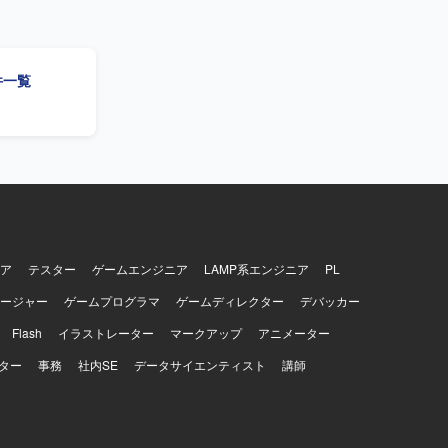
装や、必要に
仕様・スケ
ューを通じ
アップも行
件一覧
もプロジェ
し、多数の
ックを素早
発見し、解
ることがで
プロジェク
用した開発・
きます。
ア
テスター
ゲームエンジニア
LAMP系エンジニア
PL
Redis、
act、
ージャー
ゲームプログラマ
ゲームディレクター
デバッカー
インフラは
Flash
イラストレーター
マークアップ
アニメーター
nstalkな
、GitHub、
ター
事務
社内SE
データサイエンティスト
講師