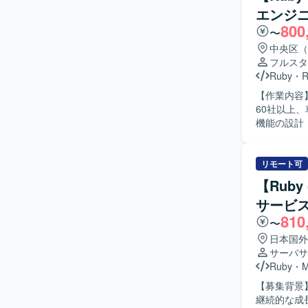
エンジ
800
〜
中央区（
フルスタ
Ruby
・
R
【作業内容
60社以上、
機能の設計・
を行います
す。 PMI（事
: Ruby 3.2 
リモート可
ザインツール：
【Ruby
理 : Git/
サービ
す。
810
〜
日本国外
サーバサ
Ruby
・
【募集背景
継続的な成