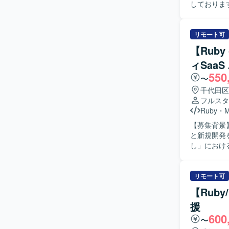
しております。 【作業内容】 福祉事業所の支援サービスを運営して
スの追加開
インターネ
産性向上の
リモート可
るプロダク
【Ruby
開発に参画
ィSaa
ロジェクト
550
担当いただ
〜
いて、自ら
千代田区
める人物像
フルスタ
る方を求め
Ruby
・
る環境のた
【募集背景
がら課題解
と新規開発を推進するための
も、業務の
し」におけるA
な機能理解
きます。Ru
セスまで踏み込んで
びバックエ
模案件が多
ていただきま
リモート可
ーザー価値
の実装に携
め、要件定
【Ruby
ト推進を行
フォーマン
援
守、プロダクト改良
多いチーム
600
計や仕組み
だけます。 【開発環境】 バックエンドはRuby、Ruby on Railsを中心とし、フロントエンドに
〜
ロダクトを
はTypeScr