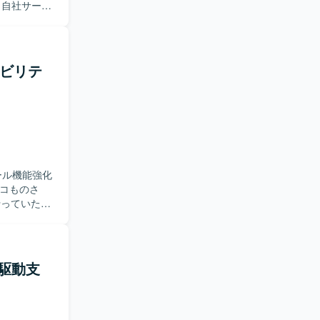
に所属し、
ムの業務生
近い歴史のあ
プロダクト
テナビリテ
月単位のプ
一貫してご
な判断にお
。 【求
画いただけ
開発を進め
と連携しな
ール機能強化
ない状況で
いて表層的
を行っていただ
た思考プロ
トエンドおよ
設計を進め
を通じてユ
的なAI機能
当できるた
プロジェク
ャ選定やパ
I駆動支
運用・保
メンバーの
磨いていた
。新しいプ
たい方にマ
用しておりま