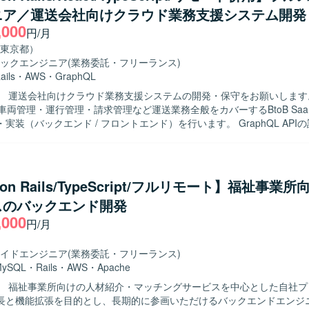
ニア／運送会社向けクラウド業務支援システム開発
,000
円/月
東京都）
ックエンジニア
(業務委託・フリーランス)
ails
・
AWS
・
GraphQL
】 運送会社向けクラウド業務支援システムの開発・保守をお願いします
車両管理・運行管理・請求管理など運送業務全般をカバーするBtoB Saa
実装（バックエンド / フロントエンド）を行います。 GraphQL API
。 既存機能の改善・バグ修正を行います。 コードレビュー、テスト整
業譲渡後の統合）に伴うシステム改善を行います。 【開発環境】 フレームワーク
/ Rails 7.1 フロントエンド : React 18 / TypeScript 5.1 / Apollo Client (
Figma など データベース : Amazon RDS インフラ : AWS (ECS)
 on Rails/TypeScript/フルリモート】福祉事業
GitHub コミュニケーション/タスク管理 : Slack, Google Meet, Notion 
スのバックエンド開発
,000
円/月
イドエンジニア
(業務委託・フリーランス)
MySQL
・
Rails
・
AWS
・
Apache
】 福祉事業所向けの人材紹介・マッチングサービスを中心とした自社プ
長と機能拡張を目的とし、長期的に参画いただけるバックエンドエンジ