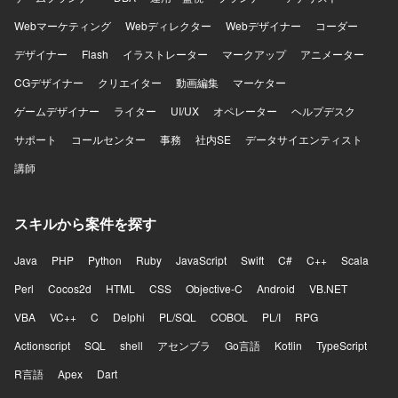
Webマーケティング
Webディレクター
Webデザイナー
コーダー
デザイナー
Flash
イラストレーター
マークアップ
アニメーター
CGデザイナー
クリエイター
動画編集
マーケター
ゲームデザイナー
ライター
UI/UX
オペレーター
ヘルプデスク
サポート
コールセンター
事務
社内SE
データサイエンティスト
講師
スキルから案件を探す
Java
PHP
Python
Ruby
JavaScript
Swift
C#
C++
Scala
Perl
Cocos2d
HTML
CSS
Objective-C
Android
VB.NET
VBA
VC++
C
Delphi
PL/SQL
COBOL
PL/I
RPG
Actionscript
SQL
shell
アセンブラ
Go言語
Kotlin
TypeScript
R言語
Apex
Dart