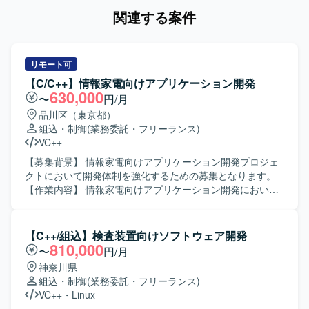
関連する案件
リモート可
【C/C++】情報家電向けアプリケーション開発
630,000
〜
円/月
品川区（東京都）
組込・制御
(業務委託・フリーランス)
VC++
【募集背景】 情報家電向けアプリケーション開発プロジェ
クトにおいて開発体制を強化するための募集となります。
【作業内容】 情報家電向けアプリケーション開発におい
て、詳細設計から開発、単体・結合・総合テストまで一連
の工程をご担当いただきます。発生したバグの解析および
修正も行っていただきます。 【求める人物像】 コミュニケ
【C++/組込】検査装置向けソフトウェア開発
ーションを取りながら協調して作業を進められる方を求め
810,000
〜
円/月
ております。自ら課題を見つけ主体的に行動しながら品質
神奈川県
向上に取り組んでいただける方が望ましいです。 【ポジシ
組込・制御
(業務委託・フリーランス)
ョンの魅力】 情報家電向けのプロダクト開発に携わること
VC++
・
Linux
で、ユーザーに近い領域での開発経験を積むことができま