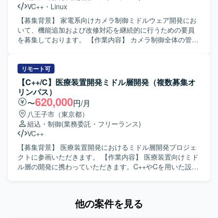
めていただける方が望ましいです。 【ポジションの魅力】
VC++
・
Linux
入退館やPOSなど実利用シーンに近い組込端末の開発に携
わることができ、認証技術や組込Linuxに関する知見を深め
【募集背景】 家電系向けカメラ制御ミドルウェア開発にお
ることができます。基本設計から評価まで幅広い工程に関
いて、機能追加および改修対応を継続的に行うための要員
わることで、上流から下流まで一貫した経験を積むことが
を募集しております。 【作業内容】 カメラ制御全体の管
できます。 【開発環境】 組込Linux環境上でC++を用いた開
理、動画および静止画シーケンス制御、画像データフロー
発を行います。認証機能としてカード認証・顔認証などの
の制御を行っていただきます。各機能（イメージャー、レ
機能を実装・評価していただきます。
ンズ制御、露出制御、認識など）と密に連携し、1フレーム
リモート可
の画像データを整えていくための信号整理をマイクロ秒単
【C++/C】医療装置開発ミドル層開発（複数募集オ
位で実施いたします。完全な新規開発ではなく、既存のベ
リンパス）
ースソフトに対して機能追加や修正を行っていただきま
620,000
〜
円/月
す。基本設計、詳細設計、プログラミング、結合テスト、
八王子市（東京都）
総合テストまで一貫してご対応いただきます。 【求める人
組込・制御
(業務委託・フリーランス)
物像】 能動的に作業を進めることができ、長期的に継続し
VC++
て取り組んでいただける方を求めております。日本語で技
術的なコミュニケーションが円滑に行え、仕様書を正確に
【募集背景】 医療装置開発におけるミドル層開発プロジェ
理解できる方を歓迎いたします。 【ポジションの魅力】 カ
クトに参画いただきます。 【作業内容】 医療装置向けミド
メラ制御におけるコアとなるミドルウェア開発に携わるこ
ル層の開発に携わっていただきます。C++やCを用いた設計
とができ、イメージャーやレンズ制御など複数の機能と連
および実装、結合試験までの一連の開発工程を担当してい
携しながら高精度な画像処理制御を経験することができま
ただきます。作業内容の把握や検討、関係者との調整を行
す。長期的なプロジェクトの中で、組込C++開発スキルやリ
いながら、開発を実施・推進していただきます。UMLを用
他の案件を見る
アルタイム制御に関する知見を深めていただけます。 【開
いた設計やドキュメント作成にも取り組んでいただきま
発環境】 OSはLinux環境となり、組込C++を用いたカメラ
す。 【求める人物像】 コミュニケーションスキルが高く、