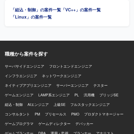
制御ミドルウェアの開発を行います。
周囲と連携しながら主体的に作業内容を把握し、検討や調
「組込・制御」の案件一覧
「VC++」の案件一覧
整を行いつつ推進していける方を求めています。オブジェ
クト指向を理解し、設計意図を踏まえて開発を進められる
「Linux」の案件一覧
方が望ましいです。 【ポジションの魅力】 医療装置開発と
いう社会的意義の高いプロジェクトにおいて、ミドル層開
発の上流から試験まで一貫して携わることができます。
C++による開発経験やUML設計、GoogleTestやAstahなどの
ツール利用経験を活かしながら、長期的にスキルアップで
きる環境です。 【開発環境】 開発環境はWindows、実機環
職種から案件を探す
境はμITRONとなります。主な使用言語はC++およびCで
す。UMLドキュメント作成ツールとしてAstahを利用する場
サーバサイドエンジニア
フロントエンドエンジニア
合があります。
インフラエンジニア
ネットワークエンジニア
ネイティブアプリエンジニア
サーバーエンジニア
テスター
ゲームエンジニア
LAMP系エンジニア
PL
汎用機
ブリッジSE
組込・制御
AIエンジニア
上級SE
フルスタックエンジニア
コンサルタント
PM
プリセールス
PMO
プロダクトマネージャー
ゲームプログラマ
ゲームディレクター
デバッカー
ゲームプランナー
DBA
運用・監視
プランナー
アナリスト