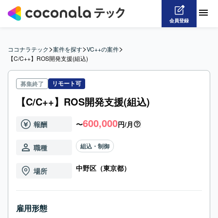
会員登録
>
>
>
ココナラテック
案件を探す
VC++の案件
【C/C++】ROS開発支援(組込)
リモート可
募集終了
【C/C++】ROS開発支援(組込)
600,000
報酬
〜
円/月
組込・制御
職種
中野区（東京都）
場所
雇用形態