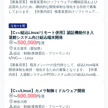
す。C/C++を用いた開発スキルに加え、リアルタイム通信や
【募集背景】 検査装置向けソフトウェアの機能拡張および
Audio処理などの知識を身に付ける機会があります。 【開発
品質向上のため、継続的な開発体制を強化する目的で募集
環境】 C/C++、Visual Studio、GitHub（Git）などを用いた
しております。 【作業内容】 検査装置向けソフトウェアの
開発環境となります。
基本設計から実装、テストまで一連の工程をご担当いただ
きます。組込ソフトウェアとしてデバイスやメモリ、カメ
ラなどハードウェアとの連携や制御を行う機能の開発を進
リモート可
めていただきます。 【求める人物像】 主体的に課題を発見
【C++/組込Linux/リモート併用】認証機能付き入
し行動できる方、周囲と円滑にコミュニケーションを取り
退館システム向け組込端末開発
ながら開発を進められる方を求めております。 【ポジショ
500,000
〜
円/月
ンの魅力】 検査装置という専門性の高い領域で、組込開発
名古屋市（愛知県）
スキルやマルチスレッドプログラミング、画像処理関連の
組込・制御
(業務委託・フリーランス)
技術などを実務を通じて習得・強化していただけます。上
VC++
・
Linux
流工程から一貫して関わることで、ソフトウェア全体の構
造理解も深めていただけます。 【開発環境】 C++および
【募集背景】 既存メンバーの交代枠として、組込Linux端末
Visual Studioを用いた組込ソフトウェア開発環境での作業と
開発体制を維持・強化するための募集となります。 【作業
なります。Linux環境での開発やテスト環境構築、Qtや画像
内容】 入退館システムやPOSシステム向けの組込Linux端末
処理ライブラリなどを利用するケースもございます。
において、カード認証・顔認証などの認証機能を中心とし
た機能開発を担当していただきます。基本設計からテス
ト・評価まで一連の工程を実施していただきます。 【求め
【C++/Linux】カメラ制御ミドルウェア開発
る人物像】 組込開発における基本設計からテストまでを主
600,000
〜
円/月
体的に担える方を求めています。認証機能など新しい技術
神奈川県
要素にも前向きに取り組み、周囲と協調しながら開発を進
組込・制御
(業務委託・フリーランス)