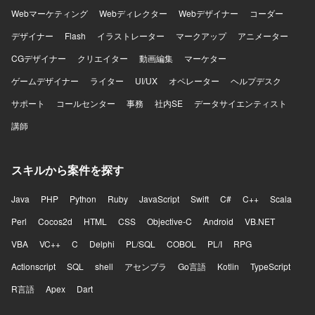
Webマーケティング
Webディレクター
Webデザイナー
コーダー
デザイナー
Flash
イラストレーター
マークアップ
アニメーター
CGデザイナー
クリエイター
動画編集
マーケター
ゲームデザイナー
ライター
UI/UX
オペレーター
ヘルプデスク
サポート
コールセンター
事務
社内SE
データサイエンティスト
講師
スキルから案件を探す
Java
PHP
Python
Ruby
JavaScript
Swift
C#
C++
Scala
Perl
Cocos2d
HTML
CSS
Objective-C
Android
VB.NET
VBA
VC++
C
Delphi
PL/SQL
COBOL
PL/I
RPG
Actionscript
SQL
shell
アセンブラ
Go言語
Kotlin
TypeScript
R言語
Apex
Dart