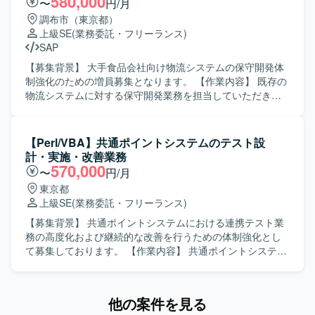
580,000
〜
円/月
Java、Pythonを中心としたアジャイル開発体制で、新シス
集し、不明点は周囲に質問しながら自ら進んで確認できる
調布市（東京都）
テムのソースコードレビューおよび修正対応を行っており
方にマッチするポジションです。 【ポジションの魅力】 複
上級SE
(業務委託・フリーランス)
ます。
数のアプリケーションに関する要件定義および基本設計に
SAP
関与でき、上流工程のスキルを幅広く磨いていただけま
す。お客様折衝や見積対応など、プロジェクト全体を見通
【募集背景】 大手食品会社向け物流システムの保守開発体
した経験を積むことができます。 【開発環境】 詳細な技術
制強化のための増員募集となります。 【作業内容】 既存の
スタックは別途ご案内となりますが、既存システムの資料
物流システムに対する保守開発業務を担当していただきま
やソースコードを参照しながら業務を進めていただきま
す。設計からテストまでの一連の工程に参画し、外部シス
す。
テムとのCSVやAPIを用いたデータ連携の調査およびテスト
を実施いたします。ユーザとの調整やベンダーコントロー
【Perl/VBA】共通ポイントシステムのテスト設
ルを行いながら、システムの安定稼働と改善を進めていた
計・実施・改善業務
だきます。 【求める人物像】 コミュニケーションを取りな
570,000
〜
円/月
がらユーザやベンダーと円滑に調整ができる方を求めてお
東京都
ります。長期的な参画を前提に、業務を通じてSAPをはじ
上級SE
(業務委託・フリーランス)
めとした新しい技術習得に前向きに取り組んでいただける
方が望ましいです。 【ポジションの魅力】 大手企業向け物
【募集背景】 共通ポイントシステムにおける連携テスト業
流システムの保守開発に携わることで、業務知見とシステ
務の高度化および継続的な改善を行うための体制強化とし
ム運用・改善の両面で経験を積むことができます。外部シ
て募集しております。 【作業内容】 共通ポイントシステム
ステムとのデータ連携やユーザ調整など、上流から下流ま
の連携テスト準備作業として、テストサーバーへのパラメ
で幅広い工程に関わることでスキルの幅を広げていただけ
ータ設定やテストドキュメント（テストケース、テスト進
ます。今後SAP領域へのキャリア拡大を目指す方にとって
捗報告書等）の作成を行っていただきます。また、共通ポ
他の案件を見る
も成長の機会がある案件です。 【開発環境】 詳細な開発環
イントシステム連携テストの実施として、パートナー企業