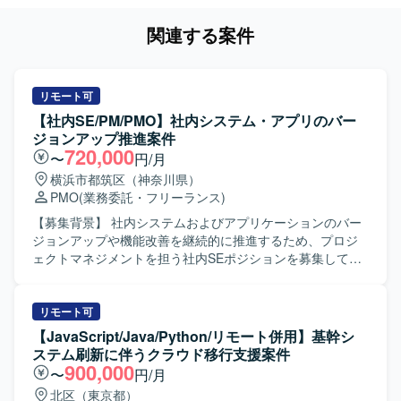
関連する案件
リモート可
【社内SE/PM/PMO】社内システム・アプリのバー
ジョンアップ推進案件
720,000
〜
円/月
横浜市都筑区（神奈川県）
PMO
(業務委託・フリーランス)
【募集背景】 社内システムおよびアプリケーションのバー
ジョンアップや機能改善を継続的に推進するため、プロジ
ェクトマネジメントを担う社内SEポジションを募集してお
ります。 【作業内容】 社内SEとして、業務部門とシステム
ベンダーの間に立ち、要件調整、課題管理、スケジュール
管理、リスク管理などプロジェクトマネジメント全般を担
リモート可
当して頂きます。 具体的には、RFIやRFPの作成、WBSの
【JavaScript/Java/Python/リモート併用】基幹シ
作成・更新、進捗の可視化や課題・リスクの洗い出しおよ
ステム刷新に伴うクラウド移行支援案件
び対策立案を行って頂きます。 また、プロジェクトメンバ
900,000
〜
円/月
ーとなる社内人員に対して、助言やフォローを行いなが
北区（東京都）