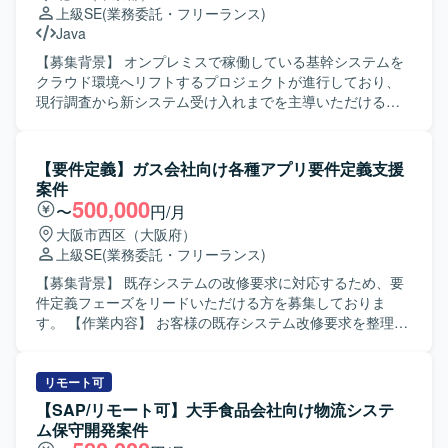
ら、関係者を巻き込みつつプロジェクトを推進して頂きま
上級SE
(業務委託・フリーランス)
す。 【求める人物像】 PJ推進のために5W1Hを明確に示
Java
し、自ら考えて行動に移せる方を求めております。 指示待
ちではなく、リーダーとして主体的かつ前向きに動けるタ
【募集背景】 オンプレミスで稼働している基幹システムを
イプの方を歓迎いたします。 ベンダーや社内各部門との折
クラウド環境へリフトするプロジェクトが進行しており、
衝・調整を円滑に行える高いコミュニケーション能力をお
現行調査から新システム受け入れまでを主導いただけるエ
持ちの方にマッチするポジションです。 【ポジションの魅
ンジニアを募集しております。 【作業内容】 オンプレミス
力】 社内システムやアプリのバージョンアップを通じて、
の現行基幹システムの調査を実施いただき、顧客との折衝
業務効率化や事業成長に直結するプロジェクトに上流工程
を通じて要件や仕様を整理していただきます。クラウド向
【要件定義】ガス会社向け各種アプリ要件定義支援
から関わることができます。 複数のステークホルダーと協
けに刷新された新システムについて、オフショア先からの
案件
働しながら、要件整理から推進まで一貫して携わること
ソースコード受け入れを行い、レビューおよび修正対応を
500,000
〜
円/月
で、ビジネス理解とプロジェクトマネジメントスキルの双
アジャイル開発の進め方に沿って実施していただきます。
大阪市西区（大阪府）
方を高められる環境です。 【開発環境】 Webシステムおよ
また、関連ドキュメントの作成や更新も対応いただきま
上級SE
(業務委託・フリーランス)
びスマートフォンアプリケーションを対象としたプロジェ
す。 【求める人物像】 顧客とのコミュニケーションを通じ
クト環境となります。
て課題を整理し、自律的にタスクを推進できる方を求めて
【募集背景】 既存システムの改修要求に対応するため、要
おります。既存資産を理解しながら、新しいクラウド環境
件定義フェーズをリードいただける方を募集しておりま
でのシステム像を意識して主体的に提案・改善ができる方
す。 【作業内容】 お客様の既存システム改修要求を整理
にご活躍いただきたいと考えております。 【ポジションの
し、要件定義および基本設計に落とし込んでいただきま
魅力】 現行基幹システムの調査からクラウド環境への移行
す。あわせて、スケジュール管理や開発工数の見積など、
まで一連の工程に関わることができ、上流から実装・レビ
上流工程に関わる各種調整・ドキュメント作成もご担当い
リモート可
ューまで幅広い経験を積むことができます。オフショア開
ただきます。 【求める人物像】 率先してお客様やメンバー
【SAP/リモート可】大手食品会社向け物流システ
発との連携を通じて、コードレビューや品質担保のノウハ
とコミュニケーションを取りながら業務推進ができる方を
ム保守開発案件
ウも習得できる環境です。 【開発環境】 JavaScript、
求めております。既存資料やソースから主体的に情報を収