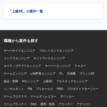
境は別途お打ち合わせ時に共有させていただきます。
側のテスト担当者とのコミュニケーションによる進捗管理
や、テストサーバーログ確認、テストエビデンス確認を行
「上級SE」の案件一覧
っていただきます。さらに、連携テストフローの改善とし
て、既存連携テストフローやテストケースの改善、新規機
能追加時のテストケース策定なども担当していただきま
す。 【求める人物像】 能動的に動き、提案や立案を行いな
がら業務を推進できる方を求めております。割り当てられ
た複数の作業に対して優先度を付け、効率良く作業を進め
職種から案件を探す
られる方を歓迎いたします。関係者との円滑なコミュニケ
ーションを通じて、調整や折衝をリードしていただける方
が望ましいです。 【ポジションの魅力】 共通ポイントシス
サーバサイドエンジニア
フロントエンドエンジニア
テムの連携テスト業務全般に関わることで、テスト設計か
インフラエンジニア
ネットワークエンジニア
ら改善まで一連のプロセスに主体的に携わることができま
す。パートナー企業との協業を通じて、コミュニケーショ
ネイティブアプリエンジニア
サーバーエンジニア
テスター
ン力や調整力を発揮しながら、テストフローやテストケー
ゲームエンジニア
スの改善に取り組んでいただける環境です。 【開発環境】
LAMP系エンジニア
PL
汎用機
ブリッジSE
共通ポイントシステム向けのテストサーバー環境にて、DB
組込・制御
AIエンジニア
上級SE
フルスタックエンジニア
アクセスによるパラメータ設定やテストドキュメント作成
を行っていただきます。Perl等のスクリプト言語やVBA、
コンサルタント
PM
プリセールス
PMO
プロダクトマネージャー
SQLなどを用いたツール作成やDBアクセス作業の経験が活
ゲームプログラマ
ゲームディレクター
デバッカー
かせる環境です。
ゲームプランナー
DBA
運用・監視
プランナー
アナリスト