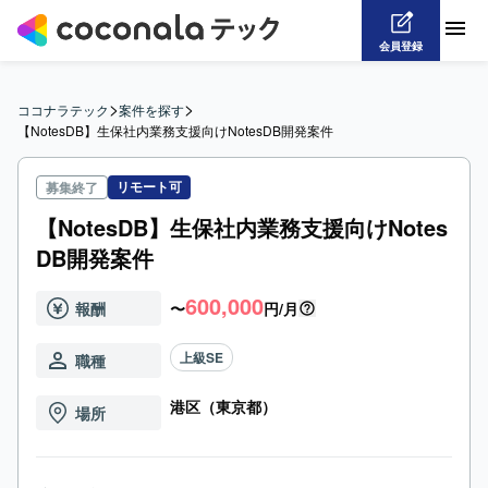
会員登録
>
>
ココナラテック
案件を探す
【NotesDB】生保社内業務支援向けNotesDB開発案件
リモート可
募集終了
【NotesDB】生保社内業務支援向けNotes
DB開発案件
600,000
報酬
〜
円/月
上級SE
職種
港区（東京都）
場所