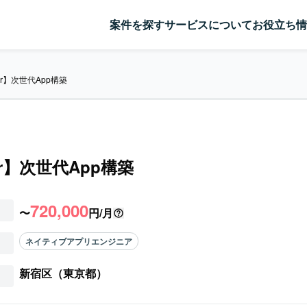
案件を探す
サービスについて
お役立ち情
ter】次世代App構築
ter】次世代App構築
720,000
〜
円/月
ネイティブアプリエンジニア
新宿区（東京都）