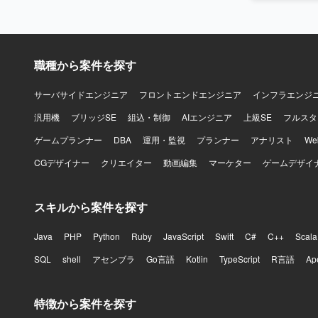
職種から案件を探す
サーバサイドエンジニア
フロントエンドエンジニア
インフラエンジ
汎用機
ブリッジSE
組込・制御
AIエンジニア
上級SE
フルスタ
ゲームプランナー
DBA
運用・監視
プランナー
アナリスト
W
CGデザイナー
クリエイター
動画編集
マーケター
ゲームデザイ
スキルから案件を探す
Java
PHP
Python
Ruby
JavaScript
Swift
C#
C++
Scala
SQL
shell
アセンブラ
Go言語
Kotlin
TypeScript
R言語
Ap
特徴から案件を探す