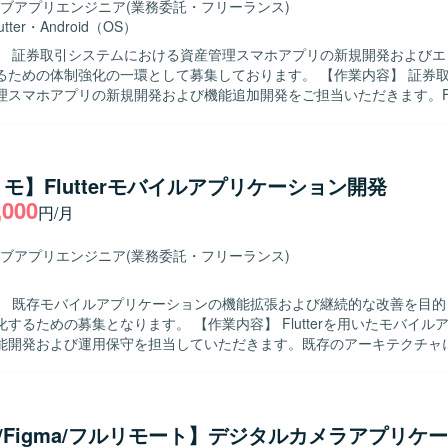
ブアプリエンジニア
(業務委託・フリーランス)
utter
・
Android（OS）
】 証券取引システムにおける資産管理スマホアプリの新規開発およびエ
の体制強化の一環として募集しております。 【作業内容】 証券取引システム
スマホアプリの新規開発および機能追加開発をご担当いただきます。Flut
アプリ開発を中心に、Kotlin を用いたBFF周辺の開発にも関わってい
Iを活用した開発プロセスを取り入れつつ、ビジネス側メンバーとコミュ
がら要件の整理や仕様調整、実装、レビューを行っていただきます。ス
イル開発に参加し、定期的なリリースサイクルの中で設計から実装、テ
モ】Flutterモバイルアプリケーション開発
いただきます。 【求める人物像】 チームメンバーやビジネス側と積
,000
円/月
ュニケーションを取りながら、自ら課題を発見し解決に向けて主体的に
ます。新しい技術や開発手法への関心が高く、生成AIなどの新しい取り
だける方が望ましいです。 【ポジションの魅力】 金融領域の証券取引シ
ブアプリエンジニア
(業務委託・フリーランス)
わる資産管理スマホアプリ開発に携わることで、ドメイン知見とモバイ
方を高めていただけます。Flutter を中心としたクロスプラットフォ
】 既存モバイルアプリケーションの機能拡張および継続的な改善を目的
Iを活用した開発プロセスを経験できる環境です。スクラムによる短い開
となります。 【作業内容】 Flutterを用いたモバイルアプリケーシ
からリリースまでの一連の流れを継続的に経験できる点も魅力です。 【開発環
能開発および運用保守を担当していただきます。既存のアーキテクチャ
tter（モバイル）、Kotlin（BFF）を中心とした構成で、アジャイル（ス
までを一貫して対応し、コードレビューを通じた品質向上にも関わって
ります。約3週間ごとのリリースサイクルで継続的な機能追加と改善を
Iを積極的に活用し、ドキュメント作成やコード補助などを含む効率的な
だきます。 【求める人物像】 自ら課題を見つけ主体的にタスクを
方を求めています。チーム内で積極的にコミュニケーションを取りなが
UX/Figma/フルリモート】デジタルカメラアプリケ
、より良い開発プロセスやプロダクトづくりに貢献していただける方が