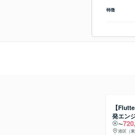
特徴
【Flu
発エン
720
〜
港区（東