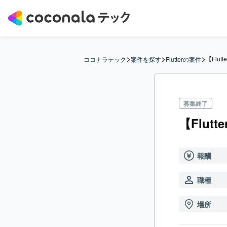
>
>
>
【Flut
ココナラテック
案件を探す
Flutterの案件
募集終了
【Flut
報酬
職種
場所