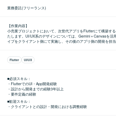
業務委託(フリーランス)
【作業内容】

小売業プロジェクトにおいて、次世代アプリをFlutterにて構築す
たします。UI/UX系のデザインについては、Gemini＋Canvasを
イプをクライアント側にて実施し、その後のアプリ側の開発を担当
Flutter
UI/UX
■必須スキル：
・FlutterでのUI・App開発経験

・設計から開発までの経験3年以上

・要件定義の経験
■歓迎スキル：
・クライアントとの設計・開発における調整経験