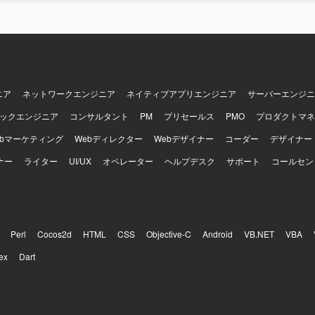
ニア
ネットワークエンジニア
ネイティブアプリエンジニア
サーバーエンジニ
ックエンジニア
コンサルタント
PM
プリセールス
PMO
プロダクトマネ
ebマーケティング
Webディレクター
Webデザイナー
コーダー
デザイナー
ナー
ライター
UI/UX
オペレーター
ヘルプデスク
サポート
コールセン
Perl
Cocos2d
HTML
CSS
Objective-C
Android
VB.NET
VBA
ex
Dart