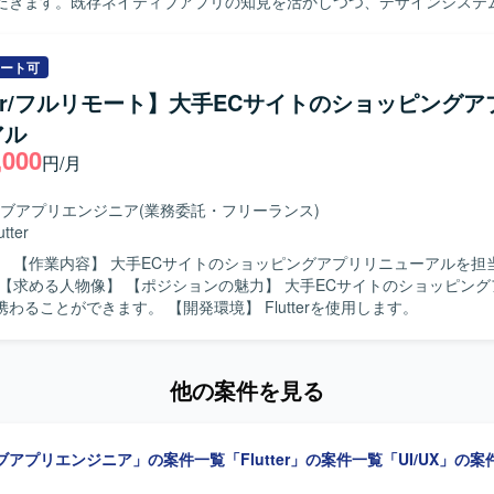
だきます。既存ネイティブアプリの知見を活かしつつ、デザインシステ
能改修、品質向上に向けた開発業務を行っていただきます。 【求める人物像】 モ
リのユーザー体験向上に関心を持ち、デザインシステムを理解したうえ
方を求めています。 【ポジションの魅力】 大規模なECサービスのス
ート可
ンアプリ開発に携わることで、Flutterを活用したクロスプラットフォー
tter/フルリモート】大手ECサイトのショッピング
実践経験を積むことができます。 【開発環境】 Flutterを用いたスマート
アル
リ開発環境となります。
,000
円/月
ブアプリエンジニア
(業務委託・フリーランス)
utter
担当していた
ューアルに携わることができます。 【開発環境】 Flutterを使用します。
他の案件を見る
ブアプリエンジニア」の案件一覧
「Flutter」の案件一覧
「UI/UX」の