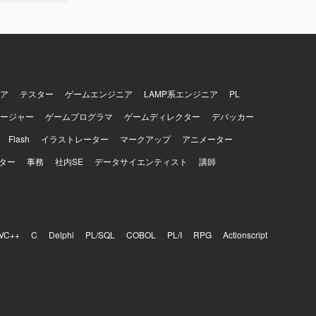
ア
テスター
ゲームエンジニア
LAMP系エンジニア
PL
ージャー
ゲームプログラマ
ゲームディレクター
デバッカー
Flash
イラストレーター
マークアップ
アニメーター
ター
事務
社内SE
データサイエンティスト
講師
VC++
C
Delphi
PL/SQL
COBOL
PL/I
RPG
Actionscript