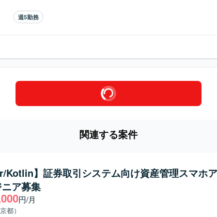
週5勤務
関連する案件
tter/Kotlin】証券取引システム向け資産管理スマホ
ジニア募集
,000
円/月
京都）