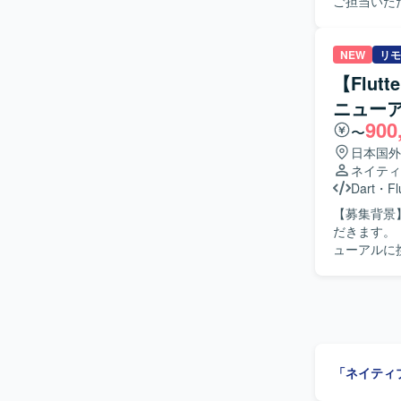
ご担当いた
たUI実装や機
バイルアプ
開発を進めていただける
NEW
リモ
マートフォ
【Flu
ザインシステム活用の
ニュー
フォンアプ
900
〜
日本国外
ネイティ
Dart
・
Fl
【募集背景】 【作業内容】 大手ECサイトのショッピングアプリリニューアルを
だきます。 【求める人物像】 【ポジションの魅力】 大手ECサイトのショッピングアプリリニ
「ネイティ