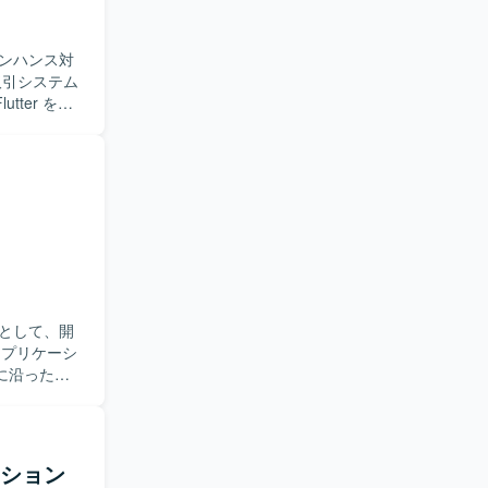
ンハンス対
ter を用
ただく想定で
ニケーショ
クラムベー
スト、改善
動ける方を
組みにも前
ルアプリ開
ーム開発に加
として、開
発サイクル
に沿った設
クラム）開発を
いただきま
行っておりま
開発プロセ
ら、質問や
ーション
望ましいで