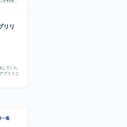
ムを利用し
で主体的に
ム開発やデ
アプリリ
案件一覧