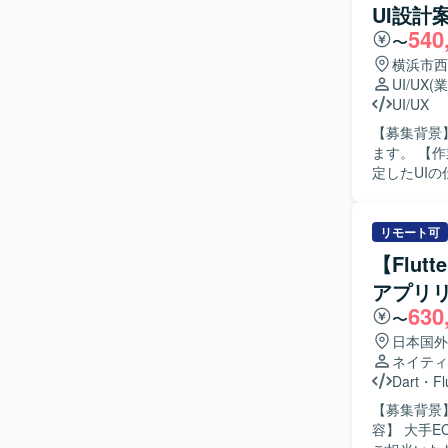
UI設計
す。 【ポジションの魅力】 Flutterを用いたモバイルアプリケーション開発に深く関わることが
540
でき、設計
〜
スに携わるこ
横浜市西
境】 Flu
UI/UX
(
テクチャや
UI/UX
【募集背景
ます。 【作業内容】 デジタルカメラアプリケーションのUIを検討し、一般ユーザ向け展開を想
定したUI
イプ作成を行
像】 UI
係者と円滑
リモート可
す。 【ポジションの魅力】 デジタルカメラ分野におけるアプリケーションUI/UX設計に携わる
【Flu
ことで、一
アプリ
ツールを活用しな
630
GitHub、
〜
日本国外
ネイティ
Dart
・
Fl
【募集背景】
容】 大手E