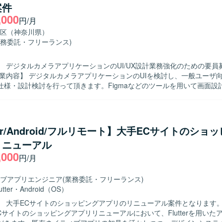
案件
,000
から実装、レビューまで一連の工程を経験できます。生成AIを活用した
円/月
とで、新しい開発手法やツールの活用スキルを高めることができます。 【開発
区（神奈川県）
tterを中心としたモバイルアプリケーション開発環境を想定しています。
業務委託・フリーランス)
開発ルールに沿って開発を行っていただきます。
】 デジタルカメラアプリケーションのUI/UX設計業務強化のための要員
の仕様・設計検討を行って頂きます。Figmaなどのツールを用いて画面設
い、ユーザビリティを意識したUI/UX設計に携わって頂きます。 【求める人物
/UX仕様を自ら検討し、顧客に対してわかりやすく提案できる方を求めてお
にコミュニケーションを取りながら業務を推進できる方にマッチするポ
tter/Android/フルリモート】大手ECサイトのショ
般ユーザ向けサービスの使い勝手向上に直接貢献できる案件です。Figm
リニューアル
がら、UI/UX設計スキルをさらに高めて頂けます。 【開発環境】 Figma、
,000
JIRA、PowerPointを中心とした環境で作業して頂きます。
円/月
ブアプリエンジニア
(業務委託・フリーランス)
utter
・
Android（OS）
 大手ECサイトのショッピングアプリのリニューアル案件となります。 【作業
Cサイトのショッピングアプリリニューアルにおいて、Flutterを用いた