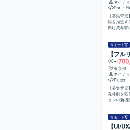
ネイティ
Dart
・
Fl
【募集背景
応を推進するため
向け資産管理
いたモバイル
す。生成A
ンを取りな
リモート可
スのアジャ
【フルリ
まで一連の工程に携わって
700
〜
極的にコミ
求めており
東京都
向きにチャレンジいた
ネイティ
ステムに関
Flutter
発スキルの両
【募集背景
え、生成A
発体制を強化するための募集
の中で、企画
ョンの新機
境】 Flu
計から実装
採用してお
す。生成A
す。
スの推進にも取り組んでいた
リモート可
推進できる
【UI/
提案を行い