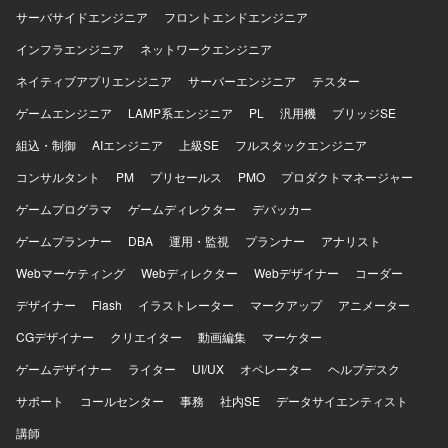
リティ専門家やPMと協働しながら、アセスメントから対策
保守に携われます。 【開発環境】 OSはWindows Server、
サーバサイドエンジニア
フロントエンドエンジニア
導入、運用定着まで一連のプロセスに深く関与できるた
Linuxです。仮想基盤はHyper-Vを使用します。ゼロトラス
インフラエンジニア
ネットワークエンジニア
め、セキュリティ分野およびインフラ領域の実務経験と知
ト・プロキシはZscaler（ZIA、ZPA、Client Connector）、
見を大きく高めていただけます。 【開発環境】 自社IT基盤
ディレクトリはActive Directory、GPOを使用します。スク
ネイティブアプリエンジニア
サーバーエンジニア
テスター
としてネットワーク、サーバ（Windows、Linux）、クラウ
リプトはPowerShell、シェルスクリプトを使用します。
ド環境（AWS、Azure等）、ID管理（Active Directory、
ゲームエンジニア
AWSサービスはEC2、EBS、VPC、IAM、CloudWatch、ス
LAMP系エンジニア
PL
汎用機
ブリッジSE
Microsoft Entra ID等）を対象とした環境でのアセスメント
ナップショット、セキュリティグループを使用します。
組込・制御
AIエンジニア
上級SE
フルスタックエンジニア
および改善支援となります。
コンサルタント
PM
プリセールス
PMO
プロダクトマネージャー
ゲームプログラマ
ゲームディレクター
デバッカー
ゲームプランナー
DBA
運用・監視
プランナー
アナリスト
Webマーケティング
Webディレクター
Webデザイナー
コーダー
デザイナー
Flash
イラストレーター
マークアップ
アニメーター
CGデザイナー
クリエイター
動画編集
マーケター
ゲームデザイナー
ライター
UI/UX
オペレーター
ヘルプデスク
サポート
コールセンター
事務
社内SE
データサイエンティスト
講師