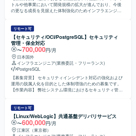
トルや他事業において開発規模の拡大が進んでおり、今後
の更なる成長を見据えた体制強化のためインフラエンジニ
アを募集しております。事業フェーズやサービス規模の異
なるプロジェクトが多数進行しており、他プロジェクトと
の協業を通じて組織とともに成長していただける方を求め
リモート可
ております。 【作業内容】 ・スマートフォン向けゲームお
【セキュリティ/OCI/PostgreSQL】セキュリティ
よびWebサービスのサーバインフラ環境の設計・構築・運
管理・保全対応
用を行います。 ・運用中および開発中のゲームタイトルを
700,000
〜
円/月
横断して、インフラ面からプロジェクトを支援していただ
日本国外
きます。 ・新しい技術の検証や導入展開を行い、サービス
インフラエンジニア
(業務委託・フリーランス)
にとって最適なインフラ構成の検討を行います。 ・パフォ
PostgreSQL
ーマンス向上やコスト削減など、インフラ面からの課題解
決に取り組んでいただきます。 【求める人物像】 ・インフ
【募集背景】 セキュリティインシデント対応の強化および
ラアーキテクチャの検討や新技術のキャッチアップが好き
運用の脱属人化を目的とした体制増強のための募集です。
で、主体的に提案・改善に取り組める方を求めておりま
【作業内容】 弊社システム環境におけるセキュリティ管理
す。 ・チームやプロジェクトを横断してコミュニケーショ
および保全対応をご担当いただきます。不正アクセスの調
ンを取りながら、自律的に価値創出を行える方を歓迎いた
査・対処、攻撃経路の特定と影響範囲の洗い出しを行って
します。 ・事業やサービスの成長に合わせて、自身のスキ
いただきます。ログ分析や不審通信の検知、再発防止策の
リモート可
ルや役割の拡張にも前向きに取り組める方を求めておりま
立案と実装を実施していただきます。あわせて、脆弱性診
【Linux/WebLogic】共通基盤デリバリサービス
す。 【ポジションの魅力】 ・運用中および新規開発中の複
断と対策、アクセス制御や認証の見直し、インシデント検
600,000
〜
円/月
数の大型ゲームタイトルに横断的に関わることができ、多
知および通知体制の再構築を行っていただきます。運用・
江東区（東京都）
様な開発フェーズや規模のプロジェクトで経験を積むこと
保守の引き継ぎとして、環境構築手順書を基にした業務移