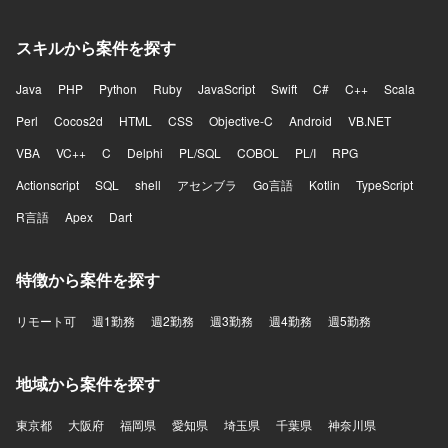
スキルから案件を探す
Java
PHP
Python
Ruby
JavaScript
Swift
C#
C++
Scala
Perl
Cocos2d
HTML
CSS
Objective-C
Android
VB.NET
VBA
VC++
C
Delphi
PL/SQL
COBOL
PL/I
RPG
Actionscript
SQL
shell
アセンブラ
Go言語
Kotlin
TypeScript
R言語
Apex
Dart
特徴から案件を探す
リモート可
週1勤務
週2勤務
週3勤務
週4勤務
週5勤務
地域から案件を探す
東京都
大阪府
福岡県
愛知県
埼玉県
千葉県
神奈川県