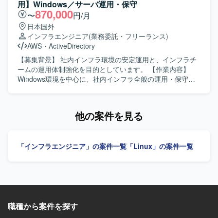
ジションの魅力】 大規模な基盤刷新プロジェクトにおい
いただきます。自社IT環境（ネットワーク、サーバ、クラ
用】Windows／サーバ運用・保守
て、標準化モデルやIaC実行基盤の設計・構築に上流から携
ウド、ID管理、エンドポイント等）の各種設定・運用状況
870,000
〜
円/月
わることができます。 WebLogicを中心としたエンタープラ
のヒアリングおよび現状整理、SCS評価基準と自社システ
日本国外
イズ向けミドルウェアや、Terraform・AnsibleなどのIaCツ
ム現状とのFit&Gap分析の補助を行っていただきます。導き
インフラエンジニア
(業務委託・フリーランス)
ールを実務で活用しながらスキルを高めていただけます。
出された課題に対する具体的な技術的対策案（MFA強化、
AWS
・
ActiveDirectory
複数のOSや各種ミドルウェア、バッチ基盤など幅広い技術
ログ取得・監視設定、アクセス制御見直し等）の検討サポ
要素に触れることで、インフラアーキテクトとしてのキャ
ート、システム部門・ベンダーに対する要件定義・設定変
【募集背景】 社内インフラ環境の安定運用と、インフラチ
リア形成につなげていただけます。 【開発環境】 OS：
更指示・課題管理の実行を行っていただきます。自社シス
ームの運用体制強化を目的としています。 【作業内容】
RHEL、OracleLinux、Windows Server WEBAP：Apache、
テム部門へ日常的にアプローチ・伴走し、対策導入に向け
Windows環境を中心に、社内インフラ全般の運用・保守を
Tomcat、WebLogic、IIS バッチ：JP1、HULFT クラスタ：
た説得・調整・ステータス管理、システム構成図、パラメ
担当します。技術的な問い合わせ対応、Windowsクライア
Pacemaker IaC：Terraform、Ansible、ServerSpec
ータシート、運用手順書、評価エビデンス等の資料作成・
ントの不具合調査・解決、Active Directoryおよびグループ
更新もご担当いただきます。 【求める人物像】 机上の理想
ポリシーの運用、Zscalerの運用支援、Hyper-V環境やオン
他の案件を見る
論ではなく実際のシステム設定や現場の運用に興味を持
プレミスサーバの運用・監視・障害対応を行います。AWS
ち、自発的に手を動かせる現場密着・ハンズオン指向の方
上のサーバにおけるOS・ミドルウェア・各種サービスのア
を求めております。自社システム部門へ積極的に足を運
ップデート対応、バックアップ・リストア対応、社内業務
「インフラエンジニア」の案件一覧
「Linux」の案件一覧
び、疑問点をその場で解消しながら前向きに推進できるフ
システムのアップデート・障害対応も担当します。あわせ
ットワークの軽さとコミュニケーション意欲をお持ちの方
て、ログや監視情報を活用したトラブルシューティング、
が望ましいです。セキュリティの専門知識を実務を通じて
恒久対応・改善策の検討、手順書・構成情報・対応履歴な
吸収し、ステップアップしたいというキャッチアップ力と
どのドキュメント整備を行います。 【求める人物像】 対応
向上心をお持ちの方にマッチする案件です。 【ポジション
を通じて得られた知見を整理し、手順の標準化や再発防止
の魅力】 経済産業省が推進するセキュリティ評価制度への
につなげられる方を求めています。 【ポジションの魅力】
対応プロジェクトに参画し、全社レベルのセキュリティ体
職種から案件を探す
Windows、Active Directory、Zscaler、Hyper-V、オンプレ
制強化に直接関わることができるポジションです。セキュ
ミスサーバ、AWS環境など、幅広い社内インフラの運用・