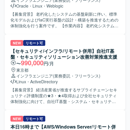
インフラエンジニア
(業務委託・フリーランス)
ができます。 ・SREチームの一員として、全プロジェクト
管や運用ドキュメントの整備・更新にも携わっていただき
Oracle
・
Linux
・
Weblogic
のインフラ設計・構築・運用に携わりながら、サービスの
ます。 【求める人物像】 セキュリティ分野に強い関心を持
パフォーマンス向上やコスト最適化に直接貢献できます。
ち、主体的に課題を発見し改善策を提案・実行していただ
【募集背景】 老朽化したシステムの基盤刷新に伴い、標準
・組織として新たな挑戦を歓迎するカルチャーの中で、大
ける方を求めています。関係者と連携しながら、インシデ
化モデルおよびIaC実行基盤の設計・構築を推進するための
きな裁量を持ち、長期的なキャリア形成と技術的成長を両
ント対応や運用標準化を着実に推進していただける方が望
体制強化を行う案件です。 【作業内容】 老朽化システムの
立できる環境です。 【開発環境】 ・複数の新規および運用
ましいです。 【ポジションの魅力】 クラウド環境やデータ
基盤刷新プロジェクトにおいて、共通基盤デリバリサービ
中のゲームタイトルに対し、SREチームが横断的にインフ
ベース、DNS を対象としたセキュリティ管理に幅広く携わ
スの標準化モデル設計をご担当いただきます。 Oracle
ラ設計・構築・運用を担当する体制となっております。 ・
ることができ、インシデント対応から再発防止策の実装、
WebLogic Serverを中心としたWebシステム基盤の設計・構
NEW
リモート可
クリエイティブおよびゲーム開発に必要な機材や技術的イ
運用標準化まで一連のプロセスを経験していただけます。
築および運用設計を行っていただきます。 Terraformや
【セキュリティ/インフラ/リモート併用】自社IT基
ンプットへの投資が積極的に行われており、勉強会参加や
セキュリティ体制の強化や運用の脱属人化に直接貢献でき
Ansibleなどを用いたIaC実行基盤の設計・構築や、自動化ス
盤・セキュリティソリューション改善対策推進支援
R&Dなどを通じて継続的にスキルアップできる環境です。
る環境です。 【開発環境】 対象システムは Oracle Cloud
クリプト・テストコードの整備を行っていただきます。
990,000
〜
円/月
Infrastructure（OCI）、PostgreSQL、DNS となっておりま
RHELやOracleLinux、Windows Server上でのApache、
東京都
す。インシデント対応、ログ分析、脆弱性診断、アクセス
Tomcat、WebLogic、IISなどのミドルウェア設計・設定お
インフラエンジニア
(業務委託・フリーランス)
制御の見直し、検知および通知体制の再構築、運用移管や
よび検証作業を実施いただきます。 JP1、HULFT、
Linux
・
ActiveDirectory
ドキュメント整備といった業務に取り組んでいただきま
Pacemakerなどを含む基盤構成要素の設計レビューやパフ
す。
ォーマンス・安定性の検証を実施いただきます。 【求める
【募集背景】 経済産業省が推進するサプライチェーンセキ
人物像】 インフラ基盤標準化や自動化に関心を持ち、主体
ュリティ評価制度の★3・★4取得および全社セキュリティ
的に改善提案をしていただける方を求めております。 関係
体制強化に向けて、自社IT基盤・システム・セキュリティ
者と円滑にコミュニケーションを取りながら、ドキュメン
ソリューションの改善対策を推進するための外部パートナ
トを整理しつつ粘り強く作業を進めていただける方が望ま
ーを募集している背景がございます。 【作業内容】 セキュ
しいです。 新しいツールやプロダクトのキャッチアップに
リティ専門家の指示のもと、自社システム部門と密に連携
NEW
リモート可
前向きに取り組んでいただける方を歓迎いたします。 【ポ
しながら、システム・IT基盤のアセスメント推進をご担当
本日16時まで【AWS/Windows Server/リモート併