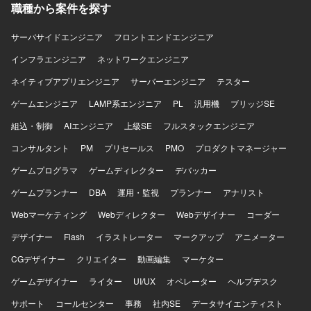
きる環境です。 【開発環境】 開発環境はWindows、実機環
職種から案件を探す
境はμITRONとなります。主な使用言語はC++およびCで
す。UMLドキュメント作成ツールとしてAstahを利用する場
サーバサイドエンジニア
フロントエンドエンジニア
合があります。
インフラエンジニア
ネットワークエンジニア
ネイティブアプリエンジニア
サーバーエンジニア
テスター
ゲームエンジニア
LAMP系エンジニア
PL
汎用機
ブリッジSE
組込・制御
AIエンジニア
上級SE
フルスタックエンジニア
コンサルタント
PM
プリセールス
PMO
プロダクトマネージャー
ゲームプログラマ
ゲームディレクター
デバッカー
ゲームプランナー
DBA
運用・監視
プランナー
アナリスト
Webマーケティング
Webディレクター
Webデザイナー
コーダー
デザイナー
Flash
イラストレーター
マークアップ
アニメーター
CGデザイナー
クリエイター
動画編集
マーケター
ゲームデザイナー
ライター
UI/UX
オペレーター
ヘルプデスク
サポート
コールセンター
事務
社内SE
データサイエンティスト