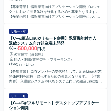
【募集背景】 情報家電向けアプリケーション開発プロジェ
クトにおいて開発体制を強化するための募集となります。
【作業内容】 情報家電向けアプリケーション開発におい
て、詳細設計から開発、単体・結合・総合テストまで一連
の工程をご担当いただきます。発生したバグの解析および
修正も行っていただきます。 【求める人物像】 コミュニケ
リモート可
ーションを取りながら協調して作業を進められる方を求め
【C++/組込Linux/リモート併用】認証機能付き入
ております。自ら課題を見つけ主体的に行動しながら品質
退館システム向け組込端末開発
向上に取り組んでいただける方が望ましいです。 【ポジシ
500,000
〜
円/月
ョンの魅力】 情報家電向けのプロダクト開発に携わること
名古屋市（愛知県）
で、ユーザーに近い領域での開発経験を積むことができま
組込・制御
(業務委託・フリーランス)
す。C/C++を用いた開発スキルに加え、リアルタイム通信や
VC++
・
Linux
Audio処理などの知識を身に付ける機会があります。 【開発
環境】 C/C++、Visual Studio、GitHub（Git）などを用いた
【募集背景】 既存メンバーの交代枠として、組込Linux端末
開発環境となります。
開発体制を維持・強化するための募集となります。 【作業
内容】 入退館システムやPOSシステム向けの組込Linux端末
において、カード認証・顔認証などの認証機能を中心とし
た機能開発を担当していただきます。基本設計からテス
ト・評価まで一連の工程を実施していただきます。 【求め
リモート可
る人物像】 組込開発における基本設計からテストまでを主
【C++/C#/フルリモート】デスクトップアプリケー
体的に担える方を求めています。認証機能など新しい技術
ション開発
要素にも前向きに取り組み、周囲と協調しながら開発を進