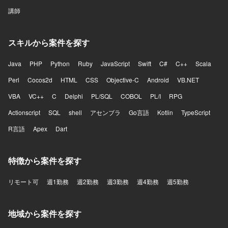
講師
スキルから案件を探す
Java
PHP
Python
Ruby
JavaScript
Swift
C#
C++
Scala
Perl
Cocos2d
HTML
CSS
Objective-C
Android
VB.NET
VBA
VC++
C
Delphi
PL/SQL
COBOL
PL/I
RPG
Actionscript
SQL
shell
アセンブラ
Go言語
Kotlin
TypeScript
R言語
Apex
Dart
特徴から案件を探す
リモート可
週1勤務
週2勤務
週3勤務
週4勤務
週5勤務
地域から案件を探す