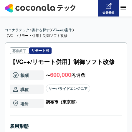
会員登録
>
>
>
ココナラテック
案件を探す
VC++の案件
【VC++/リモート併用】制御ソフト改修
リモート可
募集終了
【VC++/リモート併用】制御ソフト改修
600,000
報酬
〜
円/月
サーバサイドエンジニア
職種
調布市（東京都）
場所
雇用形態