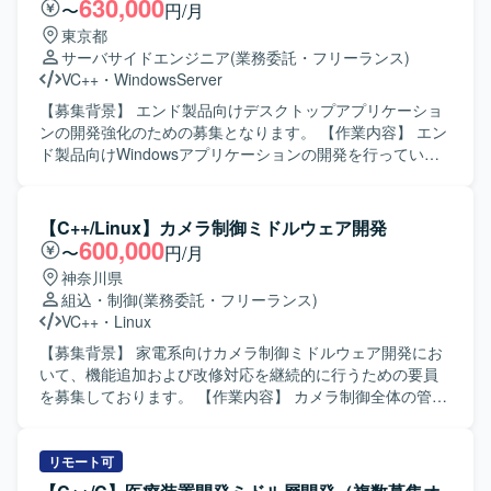
630,000
〜
円/月
めていただける方が望ましいです。 【ポジションの魅力】
東京都
入退館やPOSなど実利用シーンに近い組込端末の開発に携
サーバサイドエンジニア
(業務委託・フリーランス)
わることができ、認証技術や組込Linuxに関する知見を深め
VC++
・
WindowsServer
ることができます。基本設計から評価まで幅広い工程に関
わることで、上流から下流まで一貫した経験を積むことが
【募集背景】 エンド製品向けデスクトップアプリケーショ
できます。 【開発環境】 組込Linux環境上でC++を用いた開
ンの開発強化のための募集となります。 【作業内容】 エン
発を行います。認証機能としてカード認証・顔認証などの
ド製品向けWindowsアプリケーションの開発を行っていた
機能を実装・評価していただきます。
だきます。 具体的には、エンド製品の実現可能性調査を行
い、要件定義、外部設計からテストまでの一連の開発工程
を担当していただきます。 【求める人物像】 仕様や要件を
【C++/Linux】カメラ制御ミドルウェア開発
踏まえて主体的に設計・実装・テストまで推進していただ
600,000
〜
円/月
ける方を求めております。 【ポジションの魅力】 要件定義
神奈川県
からテストまで、上流から下流まで一貫して携わることが
組込・制御
(業務委託・フリーランス)
でき、デスクトップアプリケーション開発の経験を幅広く
VC++
・
Linux
積むことができます。 【開発環境】 Windows環境でC++お
よびC#を用いたデスクトップアプリケーション開発となり
【募集背景】 家電系向けカメラ制御ミドルウェア開発にお
ます。WPFを用いた画面開発も行っていただきます。
いて、機能追加および改修対応を継続的に行うための要員
を募集しております。 【作業内容】 カメラ制御全体の管
理、動画および静止画シーケンス制御、画像データフロー
の制御を行っていただきます。各機能（イメージャー、レ
ンズ制御、露出制御、認識など）と密に連携し、1フレーム
リモート可
の画像データを整えていくための信号整理をマイクロ秒単