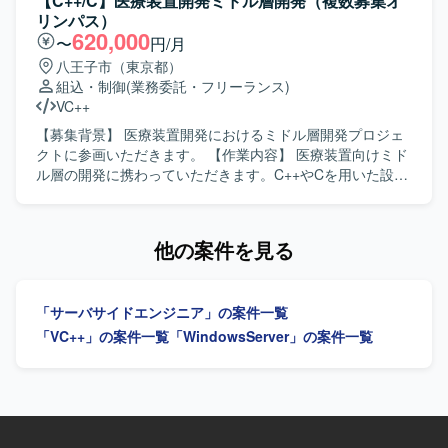
【C++/C】医療装置開発ミドル層開発（複数募集オ
位で実施いたします。完全な新規開発ではなく、既存のベ
リンパス）
ースソフトに対して機能追加や修正を行っていただきま
620,000
〜
円/月
す。基本設計、詳細設計、プログラミング、結合テスト、
八王子市（東京都）
総合テストまで一貫してご対応いただきます。 【求める人
組込・制御
(業務委託・フリーランス)
物像】 能動的に作業を進めることができ、長期的に継続し
VC++
て取り組んでいただける方を求めております。日本語で技
術的なコミュニケーションが円滑に行え、仕様書を正確に
【募集背景】 医療装置開発におけるミドル層開発プロジェ
理解できる方を歓迎いたします。 【ポジションの魅力】 カ
クトに参画いただきます。 【作業内容】 医療装置向けミド
メラ制御におけるコアとなるミドルウェア開発に携わるこ
ル層の開発に携わっていただきます。C++やCを用いた設計
とができ、イメージャーやレンズ制御など複数の機能と連
および実装、結合試験までの一連の開発工程を担当してい
携しながら高精度な画像処理制御を経験することができま
ただきます。作業内容の把握や検討、関係者との調整を行
す。長期的なプロジェクトの中で、組込C++開発スキルやリ
いながら、開発を実施・推進していただきます。UMLを用
他の案件を見る
アルタイム制御に関する知見を深めていただけます。 【開
いた設計やドキュメント作成にも取り組んでいただきま
発環境】 OSはLinux環境となり、組込C++を用いたカメラ
す。 【求める人物像】 コミュニケーションスキルが高く、
制御ミドルウェアの開発を行います。
周囲と連携しながら主体的に作業内容を把握し、検討や調
「サーバサイドエンジニア」の案件一覧
整を行いつつ推進していける方を求めています。オブジェ
クト指向を理解し、設計意図を踏まえて開発を進められる
「VC++」の案件一覧
「WindowsServer」の案件一覧
方が望ましいです。 【ポジションの魅力】 医療装置開発と
いう社会的意義の高いプロジェクトにおいて、ミドル層開
発の上流から試験まで一貫して携わることができます。
C++による開発経験やUML設計、GoogleTestやAstahなどの
ツール利用経験を活かしながら、長期的にスキルアップで