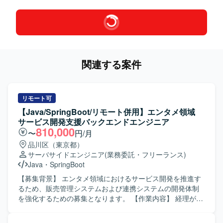
関連する案件
リモート可
【Java/SpringBoot/リモート併用】エンタメ領域
サービス開発支援バックエンドエンジニア
810,000
〜
円/月
品川区（東京都）
サーバサイドエンジニア
(業務委託・フリーランス)
Java
・
SpringBoot
【募集背景】 エンタメ領域におけるサービス開発を推進す
るため、販売管理システムおよび連携システムの開発体制
を強化するための募集となります。 【作業内容】 経理が経
理/会計業務を行う際に利用している販売管理システムおよ
びその連携システムの設計・開発・テスト・リリースまで