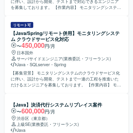
境】 Java、Spring Boot、SQL、AWS、Gitなどを用いた
に伴い、設計から開発、テストまで対応できるエンジニア
Webシステム開発環境になります。
を募集しております。 【作業内容】 モニタリングシステム
のクラウドサービス化に伴う設計・開発をご担当いただき
ます。 具体的には、基本設計、詳細設計、テスト設計の実
施、プログラミング、単体テスト、結合・総合テスト、リ
リモート可
リースおよび各種ドキュメント作成を行っていただきま
【Java/Spring/リモート併用】モニタリングシステ
す。開発ではAI（Cloud Code）を活用して製造を実施いた
ム クラウドサービス化対応
します。 【求める人物像】 主体的にコミュニケーションを
450,000
〜
円/月
取りながら業務を推進できる方を求めております。 【ポジ
日本国外
ションの魅力】 モニタリングシステムのクラウドサービス
サーバサイドエンジニア
(業務委託・フリーランス)
化という上流工程からリリースまで一連の工程に携わるこ
Java
・
SQLserver
・
Spring
とができ、設計からテストまで幅広い経験を積むことがで
きます。AI（Cloud Code）を活用した開発に関わること
【募集背景】 モニタリングシステムのクラウドサービス化
で、新しい開発手法にも触れていただけます。 【開発環
に伴い、設計から開発、テストまで一連の工程を推進いた
境】 Java、Spring、SQL、AI（Cloud Code）などを用いた
だけるエンジニアを募集しております。 【作業内容】 モニ
Webシステム開発環境です。
タリングシステムのクラウドサービス化に伴う設計および
開発をご担当いただきます。具体的には、基本設計、詳細
設計、テスト設計の実施、プログラミング、単体テスト、
【Java】決済代行システムリプレイス案件
結合テストおよび総合テスト、リリース対応および各種ド
600,000
〜
円/月
キュメント作成などを行っていただきます。開発では
渋谷区（東京都）
AI（Cloud Code）を活用して製造を実施していただきま
上級SE
(業務委託・フリーランス)
す。 【求める人物像】 基本設計以降の工程を主体的に推進
Java
し、周囲と積極的にコミュニケーションを取りながら業務