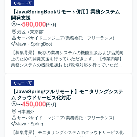
を担当していただきます。 フロントエンド・バックエンド
リモート可
を問わず、スクラムチームの一員としてスプリントバック
【Java/SpringBoot/リモート併用】業務システム
ログに積まれたPBIを完了させるまでの一連の開発フローを
開発支援
担っていただきます。 アーキテクチャやドメインを理解し
580,000
〜
円/月
ながら、課題整理や改善も含めた継続的な機能追加・改修
港区（東京都）
を行っていただきます。 【求める人物像】 積極的にキャッ
サーバサイドエンジニア
(業務委託・フリーランス)
チアップしつつ、自走してタスクを推進できる方を求めて
Java
・
SpringBoot
います。 課題に対して真摯に向き合い、アウトプットを内
に閉じずにチームへ共有できる方が望ましいです。 要件や
【募集背景】 既存の業務システムの機能拡張および品質向
背景を理解したうえで設計・実装・テスト・リリースまで
上のための開発支援を行っていただきます。 【作業内容】
一貫して対応でき、顧客への価値貢献に強いこだわりを持
業務システムの機能追加および改修対応を行っていただき
てる方を歓迎いたします。 【ポジションの魅力】 販売管理
ます。基本設計から製造、テストまで一貫して担当してい
や会計領域に関わる基幹システムの開発を通じて、エンタ
ただきます。既存機能の改善および不具合対応を行ってい
メ領域のサービス価値向上に直接貢献できるポジションで
ただきます。各種レビューやドキュメント作成も対応して
リモート可
す。 スクラム開発のもと、少人数チームで裁量高く設計か
いただきます。 【求める人物像】 開発経験が豊富で周囲と
【Java/Spring/フルリモート】モニタリングシステ
らリリースまで一貫して携わることができ、アーキテクチ
円滑にコミュニケーションを取りながら主体的に動いてい
ム クラウドサービス化対応
ャ設計やドメイン理解を深めながらスキルアップが可能で
ただける方を求めています。既存システムの仕様を理解し
450,000
〜
円/月
す。 【開発環境】 JavaおよびSpring Bootを用いたWebサ
ながら改善提案を行っていただける方が望ましいです。
日本国外
ービス開発を中心とした環境となります。 RDBMSや
【ポジションの魅力】 基本設計からテストまで一貫して担
サーバサイドエンジニア
(業務委託・フリーランス)
NoSQLなどのデータベースを活用し、Gitでソースコード管
当できるため、上流から下流まで幅広い工程の経験を積む
Java
・
Spring
理を行う開発スタイルです。
ことができます。既存システムの機能追加や改善を通じて
業務知識と技術力の両面を高めていただけます。 【開発環
【募集背景】 モニタリングシステムのクラウドサービス化