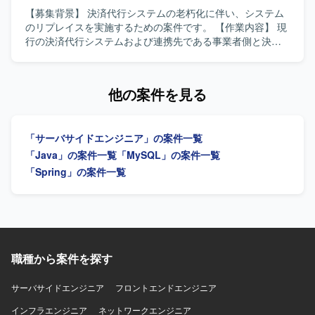
を進めていただける方を求めております。 【ポジションの
【募集背景】 決済代行システムの老朽化に伴い、システム
魅力】 クラウドサービス化という上流からリリースまで一
のリプレイスを実施するための案件です。 【作業内容】 現
連の工程に携わることができ、AI（Cloud Code）を活用し
行の決済代行システムおよび連携先である事業者側と決済
た開発手法に取り組める環境です。長期的な参画を通じて
代行先システムの現行調査を行い、業務要件定義、設計、
クラウドおよびWebサービス開発に関する知見を深めてい
製造、テスト、導入まで一連の工程を担当していただきま
ただけます。 【開発環境】 JavaおよびSpringを用いたWeb
す。PLの支援を行いつつ、一人称で業務要件定義から実施
他の案件を見る
システム開発環境での作業となります。SQLを用いたデー
していただきます。 【求める人物像】 決済サービス領域の
タベース操作や、必要に応じてAI（Cloud Code）を活用し
知見を活かしつつ、現行調査から要件定義、設計以降の工
た開発を行っていただきます。
程を主体的に推進していただける方を求めています。 【ポ
「サーバサイドエンジニア」の案件一覧
ジションの魅力】 決済代行システムのリプレイス案件にお
いて、上流工程から導入まで一貫して携わることができ、
「Java」の案件一覧
「MySQL」の案件一覧
業務要件定義から設計・開発まで幅広い経験を積むことが
「Spring」の案件一覧
できます。 【開発環境】 Javaを用いたシステム開発を行い
ます。
職種から案件を探す
サーバサイドエンジニア
フロントエンドエンジニア
インフラエンジニア
ネットワークエンジニア