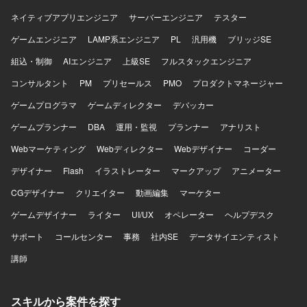
ネイティブアプリエンジニア
サーバーエンジニア
テスター
ゲームエンジニア
LAMP系エンジニア
PL
汎用機
ブリッジSE
組込・制御
AIエンジニア
上級SE
フルスタックエンジニア
コンサルタント
PM
プリセールス
PMO
プロダクトマネージャー
ゲームプログラマ
ゲームディレクター
デバッカー
ゲームプランナー
DBA
運用・監視
プランナー
アナリスト
Webマーケティング
Webディレクター
Webデザイナー
コーダー
デザイナー
Flash
イラストレーター
マークアップ
アニメーター
CGデザイナー
クリエイター
動画編集
マーケター
ゲームデザイナー
ライター
UI/UX
オペレーター
ヘルプデスク
サポート
コールセンター
事務
社内SE
データサイエンティスト
講師
スキルから案件を探す