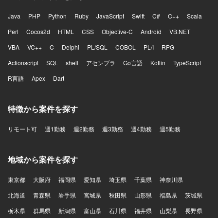
Java
PHP
Python
Ruby
JavaScript
Swift
C#
C++
Scala
Perl
Cocos2d
HTML
CSS
Objective-C
Android
VB.NET
VBA
VC++
C
Delphi
PL/SQL
COBOL
PL/I
RPG
Actionscript
SQL
shell
アセンブラ
Go言語
Kotlin
TypeScript
R言語
Apex
Dart
特徴から案件を探す
リモート可
週1勤務
週2勤務
週3勤務
週4勤務
週5勤務
地域から案件を探す
東京都
大阪府
福岡県
愛知県
埼玉県
千葉県
神奈川県
北海道
青森県
岩手県
宮城県
秋田県
山形県
福島県
茨城県
栃木県
群馬県
新潟県
富山県
石川県
福井県
山梨県
長野県