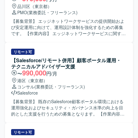
きます。単なる運用に留まらず、全社的な活用を推進する
品川区（東京都）
旗振り役としての役割を担っていただきます。 【求める人
PMO
(業務委託・フリーランス)
物像】 ユーザー部門と円滑にコミュニケーションを取りな
がら、M365の活用を主体的にリードしていただける方を求
【募集背景】 エッジネットワークサービスの提供開始およ
めております。業務や運用ルールの背景を理解しつつ、利
び安定運用に向けて、運用設計体制を強化するための募集
用部門のニーズを汲み取り、わかりやすく説明・教育がで
です。 【作業内容】 エッジネットワークサービスに関する
きる方が望ましいです。また、自ら課題を発見し、改善提
運用設計業務をご担当いただきます。具体的には、要件定
案まで推進できる方を歓迎いたします。 【ポジションの魅
義書や作業項目一覧、運用設計書、運用フロー、運用手順
力】 全社レベルでのM365活用推進を担うポジションのた
書、運用台帳・帳票類など、運用で使用する各種ドキュメ
リモート可
め、業務効率化やDX推進に直接貢献できる環境です。セキ
ントの作成を行っていただきます。また、関係者との打合
【Salesforce/リモート併用】顧客ポータル運用・
ュリティやガバナンスを意識したルール・ポリシー設計に
せへの参加、スケジュール調整、議事録作成なども実施い
テクニカルアドバイザー支援
も関わることができ、コラボレーション基盤の整備を通じ
ただきます。 【求める人物像】 関係者とのコミュニケーシ
990,000
〜
円/月
て組織全体に大きな影響を与える経験を積むことができま
ョンを通じて必要な情報を整理し、分かりやすい運用ドキ
港区（東京都）
す。 【開発環境】 Microsoft 365（Teams / SharePoint /
ュメントとしてまとめられる方を求めています。主体的に
コンサル
(業務委託・フリーランス)
OneDrive / Outlook 等）、SharePoint Online、Microsoft
タスクを推進し、運用観点で改善提案ができる方にマッチ
Salesforce
Entra ID、Power Platform（Power Apps / Power
するポジションです。 【ポジションの魅力】 エッジネット
Automate）などを利用しております。
ワークサービスの運用設計フェーズから関与できるため、
【募集背景】 既存のSalesforce顧客ポータル環境における
サービス全体の運用設計スキルやネットワーク運用の知見
運用強化およびセキュリティ・ガバナンス水準の向上を目
を広く深く身につけていただけます。将来的な延長の可能
的とした支援を行うための募集となります。 【作業内容】
性もあり、中長期的に運用設計者としてキャリアを積むこ
Salesforce環境に対するセキュリティ設定評価や現状課題の
とができます。 【開発環境】 オフィス系ツール（Excel、
抽出、改善計画の立案などのアセスメント業務を行ってい
Word、PowerPoint）を用いた各種運用ドキュメント作成環
ただきます。また、先方運用チームへの技術支援やテクニ
リモート可