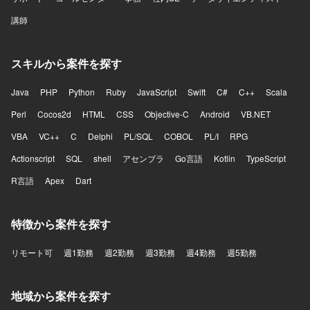
講師
スキルから案件を探す
Java
PHP
Python
Ruby
JavaScript
Swift
C#
C++
Scala
Perl
Cocos2d
HTML
CSS
Objective-C
Android
VB.NET
VBA
VC++
C
Delphi
PL/SQL
COBOL
PL/I
RPG
Actionscript
SQL
shell
アセンブラ
Go言語
Kotlin
TypeScript
R言語
Apex
Dart
特徴から案件を探す
リモート可
週1勤務
週2勤務
週3勤務
週4勤務
週5勤務
地域から案件を探す