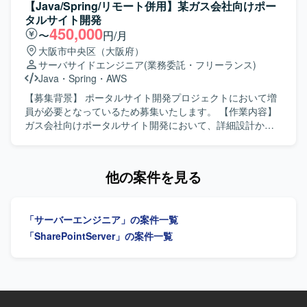
境となります。
カル相談対応、ベストプラクティスの提供などの技術相
【Java/Spring/リモート併用】某ガス会社向けポー
談・伴走支援を実施していただきます。さらに、メンバー
タルサイト開発
育成やスキルトランスファーを通じたナレッジ共有を行
450,000
〜
円/月
い、システム運用面での妥当性評価や安全性に関するアド
大阪市中央区（大阪府）
バイスなどのガバナンス支援にも携わっていただきます。
サーバサイドエンジニア
(業務委託・フリーランス)
【求める人物像】 Salesforceに関する豊富な知見をもち、
Java
・
Spring
・
AWS
自ら課題を抽出し改善提案まで推進いただける方を求めて
います。運用チームや関係者と円滑にコミュニケーション
【募集背景】 ポータルサイト開発プロジェクトにおいて増
を取りながら、技術面とマネジメントの両面で主体的にリ
員が必要となっているため募集いたします。 【作業内容】
ードいただける方が望ましいです。 【ポジションの魅力】
ガス会社向けポータルサイト開発において、詳細設計から
Service CloudおよびExperience Cloudを中心とした大規模
開発および構築、テスト、運用保守まで一連の工程をご担
環境において、セキュリティやガバナンスを含む上流工程
当いただきます。 【求める人物像】 資料作成や報告などを
から運用支援まで一貫して関わることができます。技術支
正確かつ丁寧に進めていただける方を求めております。
他の案件を見る
援だけでなくメンバー育成やスキルトランスファーを通じ
【ポジションの魅力】 ガス会社向けのポータルサイト開発
て組織全体のレベルアップに貢献できる点も魅力です。
を通じて、業務系の大規模システムに関わる経験を積むこ
【開発環境】 Service CloudおよびExperience Cloudを中心
とができます。 【開発環境】 Javaを用いた業務システム開
「サーバーエンジニア」の案件一覧
としたSalesforce環境において、権限管理やセキュリティ設
発環境となります。インフラとしてWindows、Linux、AWS
計などの運用・改善業務を行います。
を利用いたします。
「SharePointServer」の案件一覧