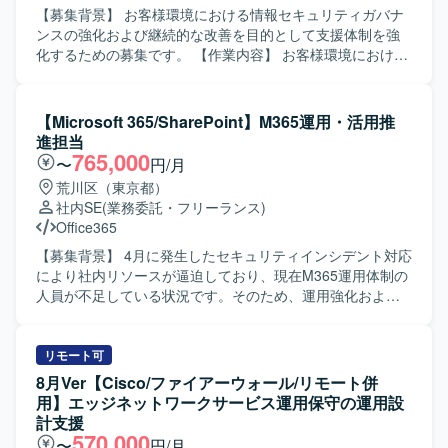
【募集背景】 お客様環境における情報セキュリティガバナ
ンスの強化および継続的な改善を目的として支援体制を強
化するための募集です。 【作業内容】 お客様環境における
ガバナンス構築および改善支援を行っていただきます。 具
体的には、CSIRTの構築業務としてCSIRT関連規程や手順
の作成を行います。 また、顧客のISMS認証の維持および新
【Microsoft 365/SharePoint】M365運用・活用推
規取得に向けた支援を実施いたします。 さらに、情報セキ
進担当
ュリティ部門およびサイバーセキュリティ部門に対して、
765,000
〜
円/月
ルールや基準の作成・改善などの運用改善支援を行ってい
荒川区（東京都）
ただきます。 【求める人物像】 ガバナンス構築に主体的に
社内SE
(業務委託・フリーランス)
取り組み、顧客とコミュニケーションを取りながら提案や
Office365
改善を推進できる方を求めています。 論理的な説明やドキ
ュメント作成が得意で、セキュリティフレームワークを踏
【募集背景】 4月に発生したセキュリティインシデント対応
まえて柔軟に対応いただける方が望ましいです。 【ポジシ
により社内リソースが逼迫しており、現在M365運用体制の
ョンの魅力】 複数のセキュリティフレームワークを活用し
人員が不足している状況です。そのため、運用強化および
たガバナンス構築に携わることで、上流工程の知見やノウ
安定したサービス提供体制の維持を目的として、本ポジシ
ハウを蓄積することができます。 CSIRT構築やISMS認証支
ョンを募集しております。 【作業内容】 Microsoft
援など、セキュリティガバナンス分野の専門性を高めるこ
365（Teams / SharePoint / OneDrive / Outlook 等）の運用
リモート可
とができるポジションです。 【開発環境】 ガバナンスおよ
管理および活用推進を担当していただきます。具体的に
8月Ver【Cisco/ファイアーウォール/リモート併
びセキュリティポリシー策定に関連する各種ドキュメント
は、SharePointのサイト設計、権限管理、ポリシー策定、
用】エッジネットワークサービス運用保守の運用設
作成環境や標準的なセキュリティフレームワークを利用い
M365全体の利用ルール・ガイドライン整備、ユーザー向け
計支援
たします。
の活用支援（教育・問い合わせ対応）などを行っていただ
570,000
〜
円/月