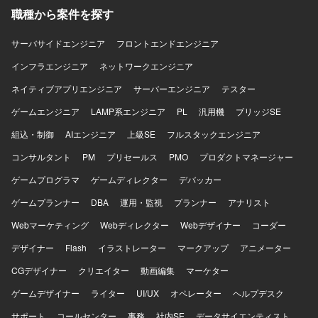
職種から案件を探す
サーバサイドエンジニア
フロントエンドエンジニア
インフラエンジニア
ネットワークエンジニア
ネイティブアプリエンジニア
サーバーエンジニア
テスター
ゲームエンジニア
LAMP系エンジニア
PL
汎用機
ブリッジSE
組込・制御
AIエンジニア
上級SE
フルスタックエンジニア
コンサルタント
PM
プリセールス
PMO
プロダクトマネージャー
ゲームプログラマ
ゲームディレクター
デバッカー
ゲームプランナー
DBA
運用・監視
プランナー
アナリスト
Webマーケティング
Webディレクター
Webデザイナー
コーダー
デザイナー
Flash
イラストレーター
マークアップ
アニメーター
CGデザイナー
クリエイター
動画編集
マーケター
ゲームデザイナー
ライター
UI/UX
オペレーター
ヘルプデスク
サポート
コールセンター
事務
社内SE
データサイエンティスト