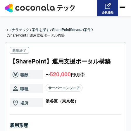
会員登録
>
>
>
ココナラテック
案件を探す
SharePointServerの案件
【SharePoint】運用支援ポータル構築
募集終了
【SharePoint】運用支援ポータル構築
520,000
報酬
〜
円/月
サーバーエンジニア
職種
渋谷区（東京都）
場所
雇用形態