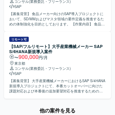
コンサル
(業務委託・フリーランス)
かしつつ、更なるスキルアップが図れる環境です。 【開発
いった各領域のコンサルタントとして、担当領域の要件を
SAP
環境】 ・SAP S/4HANA（販売領域／SDモジュール）を中
踏まえた設定や検証、ユーザー対応を行っていただきま
心とした環境での開発・運用設計支援となります。
す。 【求める人物像】 SAP導入プロジェクトにおける豊富
【募集背景】 食品メーカー向けのSAP導入プロジェクトに
な経験を活かし、Fit to Standard方針を理解したうえで標準
おいて、SD/MMおよびマスタ領域の要件定義を推進するた
機能の活用を主体的に推進していただける方を求めており
めの体制強化を目的としております。 【作業内容】 食品メ
ます。システム試験で発生する課題に対して粘り強く検討
ーカー向けのSAP導入プロジェクトにおいて、SD/MMおよ
し、関係者と協調しながら解決に導いていただける方が望
びマスタ領域の要件定義をご担当いただきます。業務要件
ましいです。ユーザーとのコミュニケーションを円滑に行
の整理や関係者との調整を行いながら、上流工程を中心に
リモート可
い、教育や説明も丁寧に対応していただける方を歓迎いた
プロジェクトを推進していただきます。 【求める人物像】
【SAP/フルリモート】大手産業機械メーカー SAP
します。 【ポジションの魅力】 製造業向けの大規模なSAP
関係者と円滑にコミュニケーションを取りながら、主体的
S/4HANA新規導入案件
S/4HANA導入プロジェクトに参画し、PS、SD、COといっ
に上流工程をリードできる方を求めております。 【ポジシ
900,000
〜
円/月
た基幹領域でFit to Standard方針の導入を経験していただけ
ョンの魅力】 食品メーカー向けの大規模SAP導入プロジェ
東京都
ます。実現化フェーズでのシステム試験や追加アドオン実
クトにおいて、SD/MMおよびマスタ領域の上流工程をリー
コンサル
(業務委託・フリーランス)
装を通じて、標準機能と業務要件のフィット＆ギャップを
ドする経験を積むことができます。 【開発環境】 SAPを中
SAP
深く理解しながら、上流から下流まで一貫した導入プロセ
心としたERP環境での導入プロジェクトとなります。
スに関わることができます。 【開発環境】 SAP S/4HANA
【募集背景】 大手産業機械メーカーにおけるSAP S/4HANA
環境において、PS、SD、CO各モジュールを中心に標準機
新規導入プロジェクトにて、本番カットオーバーに向けた
能および追加アドオンを活用したシステム構築を行ってお
課題対応および本番後の追加要望対応を推進するための人
ります。
員を募集しております。 【作業内容】 SAP S/4HANA新規
導入案件（MM領域）において、顧客業務テストのQA対応
や課題対応の調査・機能検証を行っていただきます。 仕様
他の案件を見る
変更内容を整理し、開発者への指示および受入テストを実