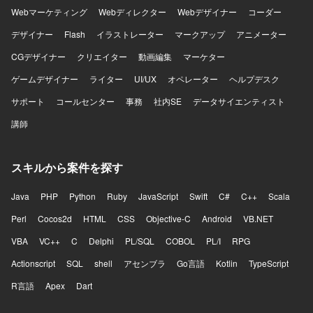
Webマーケティング
Webディレクター
Webデザイナー
コーダー
デザイナー
Flash
イラストレーター
マークアップ
アニメーター
CGデザイナー
クリエイター
動画編集
マーケター
ゲームデザイナー
ライター
UI/UX
オペレーター
ヘルプデスク
サポート
コールセンター
事務
社内SE
データサイエンティスト
講師
スキルから案件を探す
Java
PHP
Python
Ruby
JavaScript
Swift
C#
C++
Scala
Perl
Cocos2d
HTML
CSS
Objective-C
Android
VB.NET
VBA
VC++
C
Delphi
PL/SQL
COBOL
PL/I
RPG
Actionscript
SQL
shell
アセンブラ
Go言語
Kotlin
TypeScript
R言語
Apex
Dart