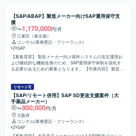
【SAP/ABAP】製造メーカー向けSAP運用保守支
援
1,170,000
〜
円/月
江東区（東京都）
コンサル
(業務委託・フリーランス)
SAP
【募集背景】 製造メーカー向け基幹システムの安定運用お
よび継続的な機能改善のため、SAP運用保守体制を強化す
る必要があるための募集となります。 【作業内容】 製造メ
ーカー向けSAPシステム（SD/MM/PP）の運用保守支援を行
っていただきます。具体的には、障害発生時の原因調査お
よび対応方針の検討、変更要求に対する要件整理や概要設
リモート可
計、顧客からの問い合わせ内容の分析および回答作成、な
【SAP/リモート併用】SAP SD更改支援案件（大
らびに必要に応じたABAPプログラムの改修や動作確認など
手薬品メーカー）
を担当していただきます。また、関連部門との調整やドキ
900,000
〜
円/月
ュメント作成なども実施していただきます。 【求める人物
大阪府
像】 SAPの業務・技術両面に主体的に取り組み、関係者と
コンサル
(業務委託・フリーランス)
円滑にコミュニケーションを取りながら課題解決を進めて
SAP
いただける方を求めております。自ら状況を整理し、顧客
の要望を的確に理解して提案・改善に結びつけられる方に
【募集背景】 大手薬品メーカーにおけるSAP更改プロジェ