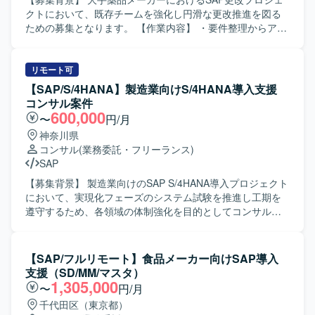
ご活躍いただける環境です。 【ポジションの魅力】 複数モ
クトにおいて、既存チームを強化し円滑な更改推進を図る
ジュール（SD/MM/PP）に関わりながら、導入後の運用保
ための募集となります。 【作業内容】 ・要件整理からアー
守を通じてビジネスプロセスの理解を深められるポジショ
キテクチャ設計、実装、テスト、運用設計までの一連の作
ンです。コンサルタントおよび概要設計者として、要件定
業に関する支援を行っていただきます。 ・開発ベンダーの
義から設計・改善提案まで幅広いフェーズを経験でき、
成果物（仕様書、テスト結果）のレビューを実施していた
リモート可
SAPスキルを一層高めていただけます。 【開発環境】 SAP
だきます。 ・UATにおけるユーザーサポートおよび課題整
【SAP/S/4HANA】製造業向けS/4HANA導入支援
ERP環境上での運用保守・改修作業が中心となり、ABAPに
理、問い合わせ対応を行っていただきます。 ・関係者向け
コンサル案件
よるプログラム改修および関連ドキュメントの作成を行っ
のまとめ資料や説明資料の作成を行っていただきます。 ・
600,000
〜
円/月
ていただきます。
プロジェクト関係者との調整や情報共有など、コミュニケ
神奈川県
ーションを取りながら推進していただきます。 【求める人
コンサル
(業務委託・フリーランス)
物像】 ・コミュニケーション力が高く、明るく前向きに取
SAP
り組んでいただける方を求めております。 ・社員側の立ち
位置として、主体的かつスコープにとらわれず柔軟に動け
【募集背景】 製造業向けのSAP S/4HANA導入プロジェクト
る方を想定しております。 ・ユーザーとベンダー双方の意
において、実現化フェーズのシステム試験を推進し工期を
図や要望をくみ取り、わかりやすく翻訳・整理しながらコ
遵守するため、各領域の体制強化を目的としてコンサルタ
ミュニケーションサポートができる方を歓迎いたします。
ントを募集しております。 【作業内容】 製造業向けのSAP
【ポジションの魅力】 ・大手薬品メーカーにおけるSAP更
S/4HANA導入プロジェクトに参画し、Fit to Standard方針
改プロジェクトに参画し、販売領域の知見を深めながら上
のもとSAP標準機能を最大限活用した導入支援を行ってい
【SAP/フルリモート】食品メーカー向けSAP導入
流から一連の工程に関わっていただけます。 ・ユーザーサ
ただきます。現在の実現化フェーズにおいてSAP標準機能
支援（SD/MM/マスタ）
イドに近い立場で、業務部門と開発ベンダーの橋渡し役と
のシステム試験を実施し、試験過程で発生した課題の検討
1,305,000
〜
円/月
して、プロジェクト推進に大きく貢献できるポジションで
および対応、追加アドオン実装に関する支援をご担当いた
千代田区（東京都）
す。 ・製薬業界特有の業務知識やSAP S/4HANAの経験を活
だきます。プロジェクトシステム、販売管理、管理会計と