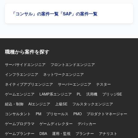
施していただきます。 データ移行関連作業を担当していた
だきます。 上記作業を進めるうえでの顧客との打ち合わせ
「コンサル」の案件一覧
「SAP」の案件一覧
に参加し、業務内容や課題の整理を行っていただきます。
本番カットオーバーに向けた課題・追加要望対応および本
番カットオーバー後の追加要望対応フェーズにおける業務
を継続してご対応いただきます。 【求める人物像】 顧客と
直接会話しながら業務を進めることができ、報告・連絡・
相談を適切に行っていただける方を求めております。 SAP
職種から案件を探す
MMモジュールに関する未知の領域についても自ら調査し、
主体的にキャッチアップできる方を歓迎いたします。 業務
や課題の背景を理解しながら、関係者と協調して粘り強く
サーバサイドエンジニア
フロントエンドエンジニア
対応いただける方にご活躍いただきたいと考えておりま
インフラエンジニア
ネットワークエンジニア
す。 【ポジションの魅力】 大手産業機械メーカー向けの
SAP S/4HANA新規導入プロジェクトに参画し、本番カット
ネイティブアプリエンジニア
サーバーエンジニア
テスター
オーバー前後の重要なフェーズに携わることができます。
ゲームエンジニア
MM領域における業務知識とSAPのスキルを高めながら、顧
LAMP系エンジニア
PL
汎用機
ブリッジSE
客折衝や課題対応など上流寄りの経験を積むことができま
組込・制御
AIエンジニア
上級SE
フルスタックエンジニア
す。 本番後の追加要望対応フェーズを通じて、継続的な業
務改善やシステム活用に関わる経験を得ることができま
コンサルタント
PM
プリセールス
PMO
プロダクトマネージャー
す。 【開発環境】 SAP S/4HANA（MMモジュール）、アド
ゲームプログラマ
ゲームディレクター
デバッカー
オンプログラム（ABAP）を用いた環境での作業となりま
す。
ゲームプランナー
DBA
運用・監視
プランナー
アナリスト