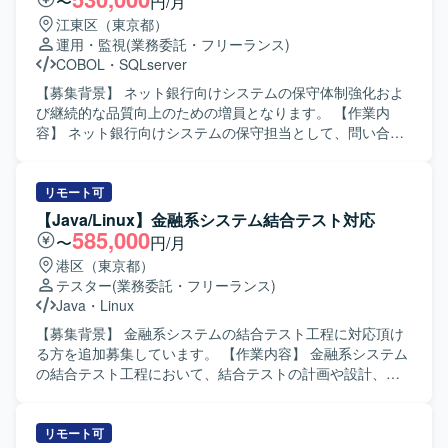
〜
円/月
江東区（東京都）
運用・監視
(業務委託・フリーランス)
COBOL
・
SQLserver
【募集背景】 ネット銀行向けシステムの保守体制強化およ
び継続的な品質向上のための増員となります。 【作業内
容】 ネット銀行向けシステムの保守担当として、問い合わ
せ対応や障害対応をご担当いただきます。外部設計から各
種連結テストまでの工程を中心に携わっていただき、内部
設計以降の一部作業についてはオフショアチームとの連携
リモート可
を行いながら進行していただきます。 【求める人物像】 主
【Java/Linux】金融系システム結合テスト対応
体的に業務に取り組み、関係者とのコミュニケーションを
585,000
〜
円/月
取りながら円滑に業務を進めていただける方を求めていま
港区（東京都）
す。テレワーク環境下でも積極的に情報共有を行い、自ら
テスター
(業務委託・フリーランス)
考えて行動し、課題に対して粘り強く取り組める方が望ま
Java
・
Linux
しいです。 【ポジションの魅力】 ネット銀行向けのシステ
ム保守を通じて、金融業界特有の業務知識や大規模システ
【募集背景】 金融系システムの結合テスト工程に対応頂け
ムの運用・保守ノウハウを身につけることができます。オ
る方を追加募集しています。 【作業内容】 金融系システム
フショアチームとの協業を通じて、ドキュメント作成やコ
の結合テスト工程において、結合テストの計画や設計、テ
ミュニケーションスキルも磨くことができ、上流工程から
スト実施、結果の整理および不具合の報告・修正確認など
テスト工程まで幅広い経験を積むことができます。 【開発
を実施していただきます。JavaおよびLinux環境での開発経
環境】 COBOLおよびSQLを用いたネット銀行向けシステム
験を活かし、関連する仕様や設計内容を理解したうえでテ
リモート可