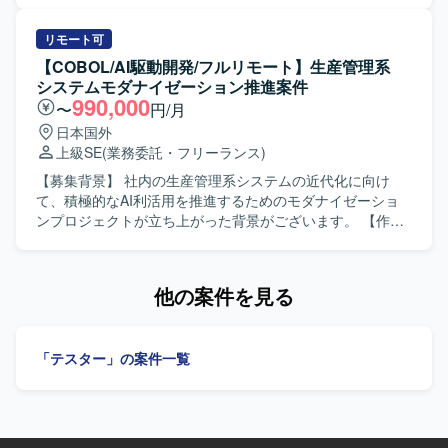
ます。今後SAP領域へのキャリア拡大を目指す方にとって
基本設計から詳細設計、製造、単体テスト、結合テスト、
も成長の機会がある案件です。 【開発環境】 詳細な開発環
総合テストまで一連の工程を実施していただきます。ま
リモート可
境は別途お打ち合わせ時に共有させていただきます。
た、Javaの既存コードのロジックを読み解き、仕様理解や
【COBOL/AI駆動開発/フルリモート】生産管理系
調査を行っていただきます。 【求める人物像】 既存システ
システムモダナイゼーション推進案件
ムの仕様をキャッチアップしながら、粘り強くロジックを
990,000
〜
円/月
読み解き、着実に改修を進めていただける方を求めていま
日本国外
す。周囲とコミュニケーションを取りながら、設計からテ
上級SE
(業務委託・フリーランス)
ストまで責任感を持って対応いただける方が望ましいで
す。 【ポジションの魅力】 COBOLを中心としたレガシー
【募集背景】 社内の生産管理系システムの近代化に向け
システムの改修経験を積みつつ、Javaソースの読解やAWS
て、積極的なAI利活用を推進するためのモダナイゼーショ
環境、RDBMSなど周辺技術にも触れられる案件です。上流
ンプロジェクトが立ち上がった背景がございます。 【作業
からテストまで一連の工程に関わることで、設計力やテス
内容】 生産管理系システムのモダナイゼーションを推進し
ト観点の強化にもつながります。 【開発環境】 言語は
ていただきます。AIを駆使した開発業務に携わっていただ
COBOL（COBOL2002開発マネージャ、OpenCOBOL）を
き、既存COBOLシステムから最新言語へのコーディングや
他の案件を見る
使用し、Javaソース確認用にEclipseを利用します。インフ
要件定義を実施していただきます。 【求める人物像】 PLや
ラはAWS環境上でAurora / PostgreSQLを使用し、OSは
テックリードとしてプロジェクトをリードできる方で、1認
Windowsとなります。JP1を用いたジョブ管理も行います。
証で主体的に業務を推進いただける方を求めております。
「テスター」の案件一覧
【ポジションの魅力】 AI駆動開発を前提としたモダナイゼ
ーション案件において、上流工程から実装まで一貫して関
わることができ、レガシーシステムの近代化とAI活用の両
面でスキルを高めていただけます。 【開発環境】 既存
COBOLシステムから最新言語への移行を前提とした環境