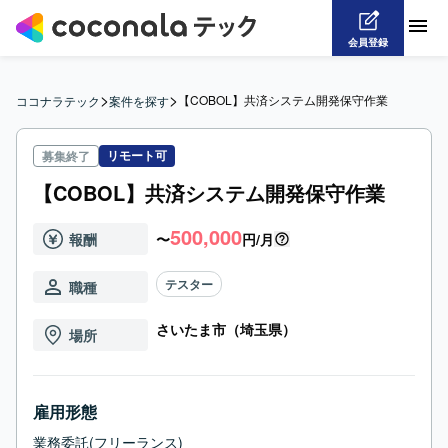
会員登録
>
>
【COBOL】共済システム開発保守作業
ココナラテック
案件を探す
リモート可
募集終了
【COBOL】共済システム開発保守作業
500,000
報酬
〜
円/月
テスター
職種
さいたま市（埼玉県）
場所
雇用形態
業務委託(フリーランス)