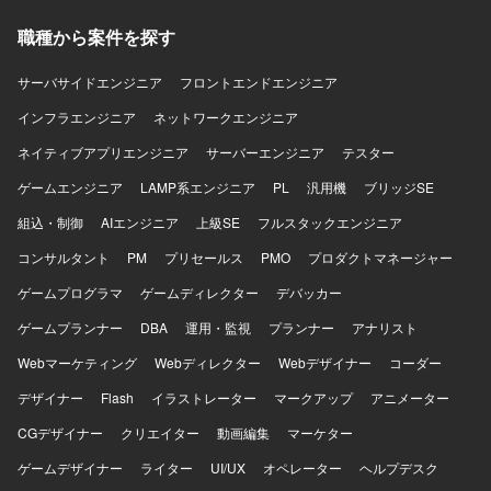
で、AIを活用した開発手法を取り入れていただきます。
職種から案件を探す
サーバサイドエンジニア
フロントエンドエンジニア
インフラエンジニア
ネットワークエンジニア
ネイティブアプリエンジニア
サーバーエンジニア
テスター
ゲームエンジニア
LAMP系エンジニア
PL
汎用機
ブリッジSE
組込・制御
AIエンジニア
上級SE
フルスタックエンジニア
コンサルタント
PM
プリセールス
PMO
プロダクトマネージャー
ゲームプログラマ
ゲームディレクター
デバッカー
ゲームプランナー
DBA
運用・監視
プランナー
アナリスト
Webマーケティング
Webディレクター
Webデザイナー
コーダー
デザイナー
Flash
イラストレーター
マークアップ
アニメーター
CGデザイナー
クリエイター
動画編集
マーケター
ゲームデザイナー
ライター
UI/UX
オペレーター
ヘルプデスク