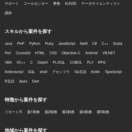
サポート
コールセンター
事務
社内SE
データサイエンティスト
講師
スキルから案件を探す
Java
PHP
Python
Ruby
JavaScript
Swift
C#
C++
Scala
Perl
Cocos2d
HTML
CSS
Objective-C
Android
VB.NET
VBA
VC++
C
Delphi
PL/SQL
COBOL
PL/I
RPG
Actionscript
SQL
shell
アセンブラ
Go言語
Kotlin
TypeScript
R言語
Apex
Dart
特徴から案件を探す
リモート可
週1勤務
週2勤務
週3勤務
週4勤務
週5勤務
地域から案件を探す