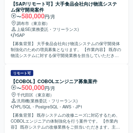
の保守開発環境となります。
スト観点の洗い出しやテストケースの作成にも携わってい
【SAP/リモート可】大手食品会社向け物流システ
ただきます。 【求める人物像】 自発的に一人称で動くこと
ム保守開発案件
ができ、与えられたタスクに対して主体的に取り組める方
580,000
〜
円/月
を求めています。周囲とコミュニケーションを取りなが
調布市（東京都）
ら、テスト品質の向上に貢献していただける方が望ましい
上級SE
(業務委託・フリーランス)
です。 【ポジションの魅力】 金融系システムの結合テスト
SAP
工程に関わることで、大規模システムの品質向上に寄与で
きるポジションです。JavaおよびLinux環境での開発スキル
【募集背景】 大手食品会社向け物流システムの保守開発体
を活かしつつ、テスト工程の経験を深めることができま
制強化のための増員募集となります。 【作業内容】 既存の
す。 【開発環境】 Java Linux
物流システムに対する保守開発業務を担当していただきま
す。設計からテストまでの一連の工程に参画し、外部シス
テムとのCSVやAPIを用いたデータ連携の調査およびテスト
を実施いたします。ユーザとの調整やベンダーコントロー
リモート可
ルを行いながら、システムの安定稼働と改善を進めていた
【COBOL】COBOLエンジニア募集案件
だきます。 【求める人物像】 コミュニケーションを取りな
500,000
〜
円/月
がらユーザやベンダーと円滑に調整ができる方を求めてお
千代田区（東京都）
ります。長期的な参画を前提に、業務を通じてSAPをはじ
汎用機
(業務委託・フリーランス)
めとした新しい技術習得に前向きに取り組んでいただける
PL/SQL
・
PostgreSQL
・
AWS
・
JP1
方が望ましいです。 【ポジションの魅力】 大手企業向け物
流システムの保守開発に携わることで、業務知見とシステ
【募集背景】 既存システムの改修ニーズに対応するため、
ム運用・改善の両面で経験を積むことができます。外部シ
COBOLエンジニアの体制強化を行う案件です。 【作業内
ステムとのデータ連携やユーザ調整など、上流から下流ま
容】 既存システムの改修業務をご担当いただきます。主に
で幅広い工程に関わることでスキルの幅を広げていただけ
COBOLによるバッチ処理の対応および画面対応を中心に、