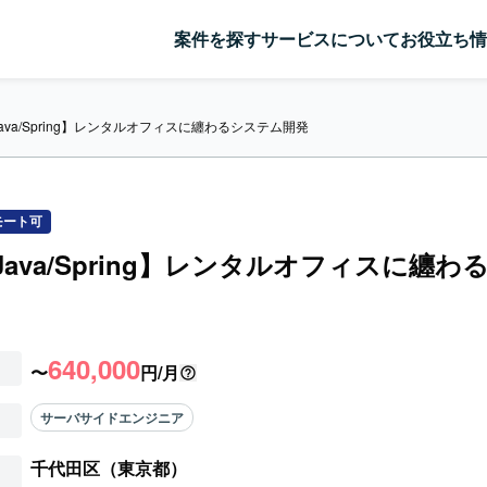
案件を探す
サービスについて
お役立ち情
Java/Spring】レンタルオフィスに纏わるシステム開発
モート可
/Java/Spring】レンタルオフィスに纏わ
640,000
〜
円/月
サーバサイドエンジニア
千代田区（東京都）