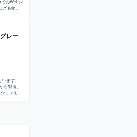
ションで
なども幅広
pache、
軟に対応い
開発言語として
avaを中
イグレー
す。
行います。
から製造、
覧