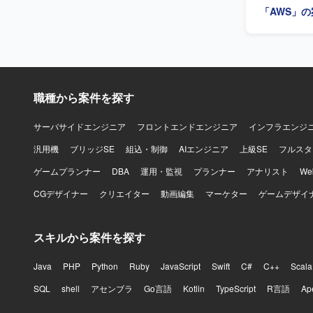
「AWS」
職種から案件を探す
サーバサイドエンジニア
フロントエンドエンジニア
インフラエンジ
汎用機
ブリッジSE
組込・制御
AIエンジニア
上級SE
フルスタ
ゲームプランナー
DBA
運用・監視
プランナー
アナリスト
W
CGデザイナー
クリエイター
動画編集
マーケター
ゲームデザイ
スキルから案件を探す
Java
PHP
Python
Ruby
JavaScript
Swift
C#
C++
Scala
SQL
shell
アセンブラ
Go言語
Kotlin
TypeScript
R言語
Ap