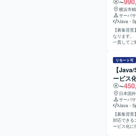
990
〜
横浜市鶴
サーバサ
Java
・
S
【募集背景
なります。 【作業内容】 スマホアプリと連携するサーバーサイドの設計から製造、テストまで
一貫してご対
行っていただ
ながら開発
ナ環境構築や動作確認
リモート可
に対応でき
【Jav
進められる
ービス
方ですと望ましいです。 【ポジションの魅力
450
て携わること
〜
どモダンな
日本国外
発環境】 Ja
サーバサ
よるバージ
Java
・
S
す。
【募集背景
対応できるエンジニアを
ービス化に
設計の実施