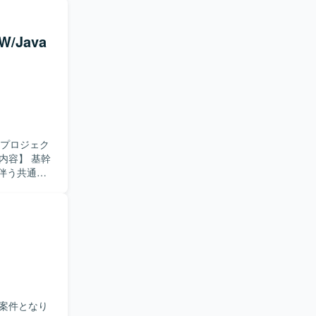
施いたしま
/Java
を積むこと
にも触れてい
改プロジェク
伴う共通技
する共通技術
理、作業スケ
、開発者へ
データ移行・
ョンを取りな
フレームか
基盤・共通技
案件となり
支援として上