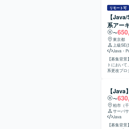
ント作成を行
す。 【求める人物像】 主体的にコミュニケーションを取りながら業務を推進できる方を求めて
リモート可
おります。 【ポジションの魅力】 モニタリングシステムのクラウドサービス化という上流工程
【Java
からリリー
系アー
ができます。
650
ただけます。 【開発環境】 Java、Spring、SQL、AI（Cloud Code）などを用
〜
ム開発環境
東京都
上級SE
Java
・
P
【募集背景
トにおいて、
系更改プロ
術支援を行
の検討・整
ジュールの
【Jav
の仕様説明
630
〜
切替作業の支援を行っていた
1人称で主
柏市（千
がら課題を整理
サーバサ
規模な金融
Java
らオープン系
【募集背景
術の設計・