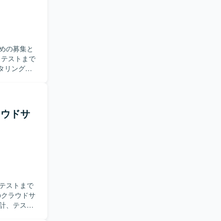
めの募集と
クタリングを
ス管理を行い
ョンのコンテ
がら開発を
ラウドサ
取り組める
ockerな
。 【開
/GitHubに
施いたしま
テストまで
計、テスト
種ドキュメ