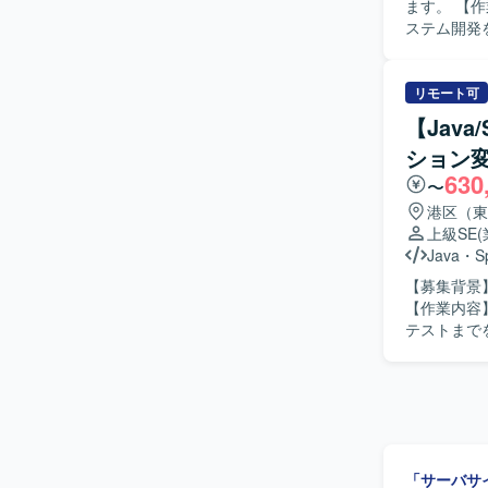
ます。 【作業内容】 保全ワークフローシステムの開発をご担当いただきます。JavaでのWebシ
流から関与
ステム開発
す。 【開発環境】 現行環境としては富士通メインフレーム、AIM、SystemWaker、AIM/DB、
く柔軟にご対応いただきます。 【求
INTERST
工程を自走
JBoss、
ただける方ですと望ましいです。
リモート可
Java、SQ
ム開発に携
【Jav
心としたアプリケー
ション
システム開
630
〜
港区（東
上級SE
Java
・
S
【募集背景
【作業内容
テストまでを担当します。 【求める人物
れる方を求めています。 【ポジションの魅力
からテストまで一貫して携
用します。
「サーバサ