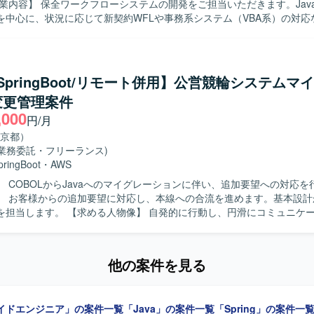
できるため、アーキテクト志向やテックリード志向の方にも適したポジ
を中心に、状況に応じて新契約WFLや事務系システム（VBA系）の対応
める人物像】 JavaでのWebシステム開発において、一連の
AGEなどが利用されており、更改後はLinux、WindowsServer、Oracle、A
して対応できる方を求めております。状況に応じて周辺システムにも柔
Springフレームワーク、Javaなどを用いたオープン系環境となります。
 【ポジションの魅力】 金融系の大規模なワークフローシステ
L、shell、HTML、JSP、DBとしてPostgreSQLなどを使用します。
わることができ、保全業務や新契約に関連する業務知識を習得しながら、J
a/SpringBoot/リモート併用】公営競輪システムマ
ション開発スキルを高めていただけます。 【開発環境】 Javaを用いたWeb
変更管理案件
発環境となり、状況によりVBA系の事務システムにもご対応いただきま
,000
円/月
京都）
(業務委託・フリーランス)
pringBoot
・
AWS
】 COBOLからJavaへのマイグレーションに伴い、追加要望への対応を
】 お客様からの追加要望に対応し、本線への合流を進めます。基本設計
像】 自発的に行動し、円滑にコミュニケーションを取
】 マイグレーションプロジェクトにおいて、設計
わることができます。 【開発環境】 Java、Spring Boot、AWSを使
他の案件を見る
イドエンジニア」の案件一覧
「Java」の案件一覧
「Spring」の案件一