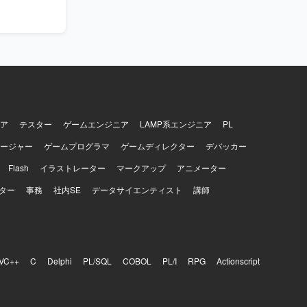
ア
テスター
ゲームエンジニア
LAMP系エンジニア
PL
ージャー
ゲームプログラマ
ゲームディレクター
デバッカー
Flash
イラストレーター
マークアップ
アニメーター
ター
事務
社内SE
データサイエンティスト
講師
VC++
C
Delphi
PL/SQL
COBOL
PL/I
RPG
Actionscript