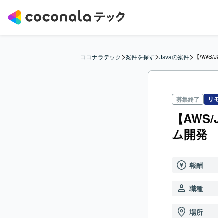
>
>
>
【AWS/
ココナラテック
案件を探す
Javaの案件
リ
募集終了
【AWS
ム開発
報酬
職種
場所