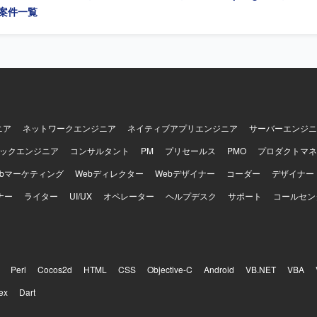
の案件一覧
ニア
ネットワークエンジニア
ネイティブアプリエンジニア
サーバーエンジニ
ックエンジニア
コンサルタント
PM
プリセールス
PMO
プロダクトマネ
ebマーケティング
Webディレクター
Webデザイナー
コーダー
デザイナー
ナー
ライター
UI/UX
オペレーター
ヘルプデスク
サポート
コールセン
Perl
Cocos2d
HTML
CSS
Objective-C
Android
VB.NET
VBA
ex
Dart