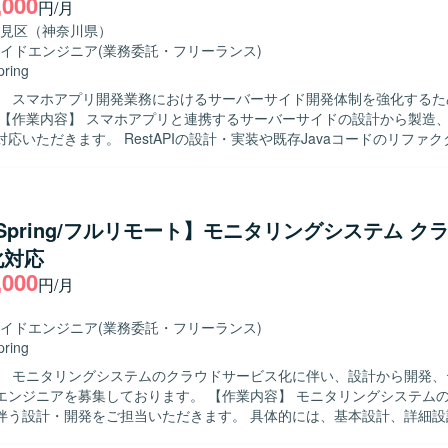
,000
円/月
見区（神奈川県）
イドエンジニア
(業務委託・フリーランス)
pring
】 スマホアプリ開発業務におけるサーバーサイド開発体制を強化するた
応いただきます。 RestAPIの設計・実装や既存Javaコードのリファ
きます。 Git/GitHubを用いたチーム開発環境下で、レビューやソー
を進めていただきます。 Dockerを用いたサーバーサイドアプリケーシ
を実施していただきます。 【求める人物像】 設計からテストまで主体的
る方を求めております。 チームメンバーとコミュニケーションを取りな
a/Spring/フルリモート】モニタリングシステム ク
方を歓迎いたします。 既存コードの改善やリファクタリングに前向きに
化対応
】 サーバーサイド開発の上流から下流まで一貫し
,000
ができ、設計力・実装力ともに経験を積んでいただけます。 RestAPIやD
円/月
サーバーサイド技術を活かしつつ、継続的な改善にも関わっていただけます
vaおよびSpring Frameworkを用いたサーバーサイド開発を行います。 Git
イドエンジニア
(業務委託・フリーランス)
ョン管理のもと、Dockerを利用したコンテナ環境で開発・テストを実
pring
】 モニタリングシステムのクラウドサービス化に伴い、設計から開発、
募集しております。 【作業内容】 モニタリングシステムのクラウドサ
伴う設計・開発をご担当いただきます。 具体的には、基本設計、詳細設
、プログラミング、単体テスト、結合・総合テスト、リリースおよび各