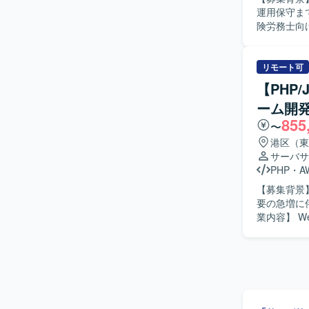
クとしてLar
運用保守まで一
等のツール
険労務士向
ト、運用保
ンバー管理
ーム開発の
リモート可
きます。 【求める人物像】 上流工程から運用保守まで幅広い工程に主体的に関わっていただけ
【PHP
る方を求め
ーム開
を行える方
855
られる方にマッチしたポジシ
〜
ラウド業務
港区（東
を積むこと
サーバサ
マネジメントスキルの双
PHP
・
A
WEB業務
【募集背景】 国内最大級のEコマースプラットフォームにおいて、ビジネス規模の
要の急増に
業内容】 Webアプリケーションの設計・実装・リリースをご担当いただきます。 バックエンド
開発を中心
応じてフロ
UX向上に
っていただ
（AWS/
いただきます。 【求める人物像】 ユーザーのためにこだわりを貫ける