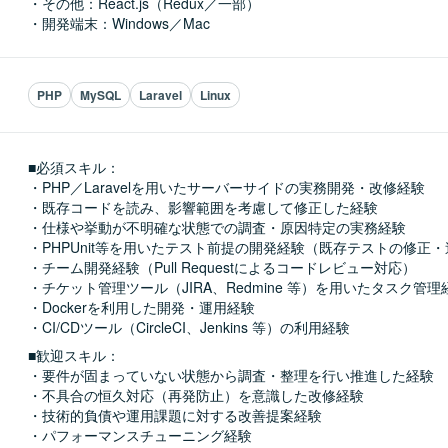
・その他：React.js（Redux／一部）

・開発端末：Windows／Mac
PHP
MySQL
Laravel
Linux
■必須スキル：
・PHP／Laravelを用いたサーバーサイドの実務開発・改修経験

・既存コードを読み、影響範囲を考慮して修正した経験

・仕様や挙動が不明確な状態での調査・原因特定の実務経験

・PHPUnit等を用いたテスト前提の開発経験（既存テストの修正・
・チーム開発経験（Pull Requestによるコードレビュー対応）

・チケット管理ツール（JIRA、Redmine 等）を用いたタスク管理経
・Dockerを利用した開発・運用経験

・CI/CDツール（CircleCI、Jenkins 等）の利用経験
■歓迎スキル：
・要件が固まっていない状態から調査・整理を行い推進した経験

・不具合の恒久対応（再発防止）を意識した改修経験

・技術的負債や運用課題に対する改善提案経験

・パフォーマンスチューニング経験
