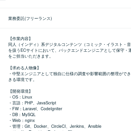
業務委託(フリーランス)
【作業内容】

同人（インディ）系デジタルコンテンツ（コミック・イラスト・音
を扱うECサイトにおいて、バックエンドエンジニアとして保守・
をご担当いただきます。

【求める人物像】

・中堅エンジニアとして独自に仕様の調査や影響範囲の整理ができ
きる環境です。

【開発環境】

・OS：Linux

・言語：PHP、JavaScript

・FW：Laravel、CodeIgniter

・DB：MySQL

・Web：nginx

・管理：Git、Docker、CircleCI、Jenkins、Ansible
