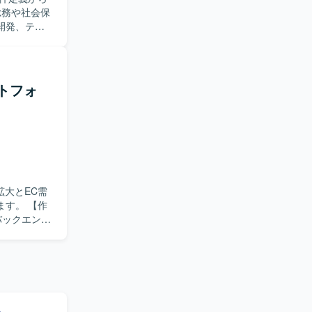
ywright
開発、テス
ル管理やメ
だきます。チ
んでいただ
ットフォ
ンバー管理
業務を進め
貫した経験
技術スキルと
。 【作
や志向性に
機能改善や
ーニングを行
ドサービス
に取り組んで