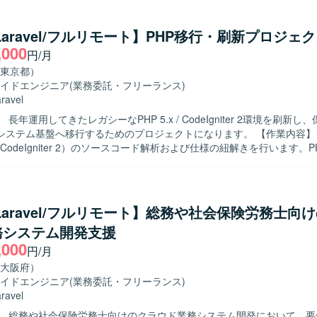
ただける方を求めております。 新しい技術やクラウドサービスの習得に
ら情報収集しながらキャッチアップできる方に適したポジションとなります
/Laravel/フルリモート】PHP移行・刷新プロジェ
魅力】 複数の言語やフレームワーク、クラウドサービスを活用した開発
,000
円/月
バーサイド全般のスキルを幅広く習得していただけます。 詳細設計から
を経験できるため、上流から下流までの開発プロセスを通じてスキルア
東京都）
Laravel）、Python、Perl
イドエンジニア
(業務委託・フリーランス)
tgreSQL Linux／Unix AWS、Azure Git
ravel
長年運用してきたレガシーなPHP 5.x / CodeIgniter 2環境を刷新し
テム基盤へ移行するためのプロジェクトになります。 【作業内容】 現行システ
/ CodeIgniter 2）のソースコード解析および仕様の紐解きを行います。PHP
またはリプレイスに向けた移行計画の策定をサポートします。次期フレ
を行い、選定されたフレームワークを用いた基盤設計および実装を担当
ドのリファクタリングやE2Eテスト自動化の実装にも取り組んでいただ
物像】 レガシー環境のコード解析やリファクタリングに前向きに取り組
/Laravel/フルリモート】総務や社会保険労務士向
す。チームメンバーと積極的に対話しながら活動し、知識共有やメンバ
務システム開発支援
って伴走いただける方を歓迎いたします。技術的な内容を分かりやすく
,000
です。 【ポジションの魅力】 レガシーなPHP環境からモダンな
円/月
.xおよびフレームワークへの移行に主体的に関わることができるため、移行
大阪府）
実装、テスト自動化まで幅広い経験を積むことができます。既存システ
イドエンジニア
(業務委託・フリーランス)
守性や信頼性向上に貢献できるポジションです。 【開発環境】 PHP 5.x /
ravel
iter 2 から PHP 8.x への移行を前提とした環境での開発になります。次
】 総務や社会保険労務士向けのクラウド業務システム開発において、要