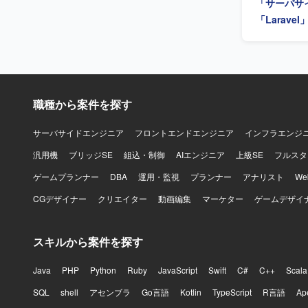
「サーバサ
い技術や未
す。 オー
「Larave
ていくため
課題やコー
ています。
す。 顧客やメン
級のEコマ
設計に携わ
職種から案件を探す
環境改善が
番稼働後の
サーバサイドエンジニア
フロントエンドエンジニア
インフラエンジ
としての総
汎用機
ブリッジSE
組込・制御
AIエンジニア
上級SE
長したショップ
フルスタ
ービス（A
ゲームプランナー
DBA
運用・監視
プランナー
アナリスト
W
す。
CGデザイナー
クリエイター
動画編集
マーケター
ゲームデザイ
スキルから案件を探す
Java
PHP
Python
Ruby
JavaScript
Swift
C#
C++
Scala
SQL
shell
アセンブラ
Go言語
Kotlin
TypeScript
R言語
Ap