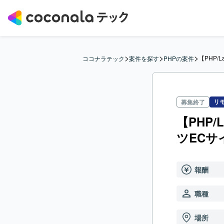
>
>
>
【PHP
ココナラテック
案件を探す
PHPの案件
リ
募集終了
【PHP
ツECサ
報酬
職種
場所