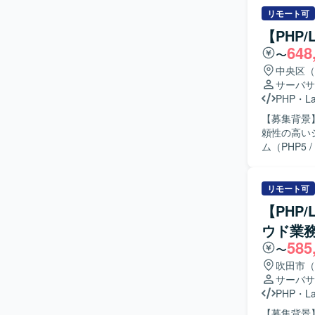
に動いてい
リモート可
り組み、自
【PHP
ジションの
648
〜
とで、サー
一連の工程
中央区（
ことができます。 【開発環境】 JavaScript（React）、PHP（
サーバサ
MySQL、Pos
PHP
・
La
【募集背景】 
頼性の高いシス
ム（PHP5 
段階的移行
の選定支援
ガシーコー
リモート可
【求める人
【PHP
めておりま
ウド業
も関心を持
585
説明・提案できる方が望ましい
〜
PHP 8
吹田市（
基盤設計、
サーバサ
刷新を通じて、保
PHP
・
La
CodeIgn
【募集背景