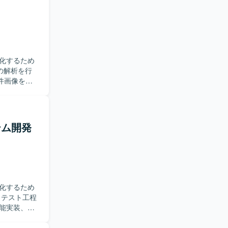
化するため
件画像を対
に取り組ん
ていける方
ステム開発
の技術スタック
ァクタリン
化するため
能実装、改
ただきま