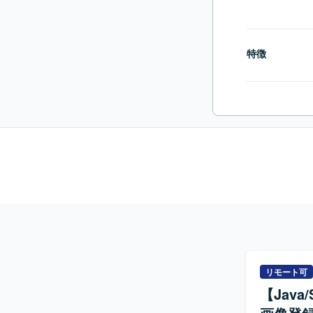
特徴
リモート可
【Java