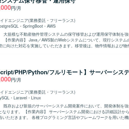
録システム保守移管・運用保守
,000
円/月
イドエンジニア
(業務委託・フリーランス)
ostgreSQL
・
SpringBoot
・
AWS
】 大規模な不動産物件管理システムの保守移管および運用保守体制を強
テムの解析を行
管に向けた対応を実施していただきます。移管後は、物件情報および物
の運用保守や改修対応を行っていただきます。 【求める人物像】 既存の大規
のコードを読み解きながら、仕様を整理し再構成していく作業に主体的
る方を求めています。関係者と連携しながら丁寧にシステム理解を深め
大規模Webシステムの保守移管か
Script/PHP/Python/フルリモート】サーバーシ
で一連の工程に関わることができ、Java／Spring Boot／AWSなど
,000
円/月
がら長期的に経験を積んでいただけます。既存システムの解析力やリフ
発環境】 Java、Spring Boot、Spring Batch、AWS、
SQL、Node.js、Pythonなどを用いたWebシステム開発環境です。
イドエンジニア
(業務委託・フリーランス)
ySQL
・
Laravel
・
Linux
】 既存および新規のサーバーシステム開発案件において、開発体制を強
バーシステム開発における詳細設計からテスト工程
当いただきます。 各種プログラミング言語やフレームワークを用いた機
体・結合テストの実施および品質確保に向けた改善対応などを行ってい