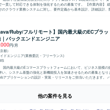
avelやSymfony等のMVCフレームワークを検討し、E2Eテスト自動化にPla
貫して対応できる体制を強化するための募集です。 【作業内容】 総務や社会保
を利用いたします。
けのクラウド業務システムに対し、要件定義から基本設計、詳細設計、
守まで一連の工程をご担当いただきます。担当案件におけるスケジュー
も行っていただき、フレキシブルにSE、PG、管理業務を対応していた
一員として他メンバーと連携しながら業務システムの品質向上に取り組
/Java/Ruby/フルリモート】国内最大級のECプラ
ています。担当案件の進行状況を把握しながら、スケジュール管理やメ
発｜バックエンドエンジニア
や、チーム開発において周囲と円滑にコミュニケーションを取りながら
,000
ョンです。 【ポジションの魅力】 要件定義から運用保守まで、ク
円/月
システム開発の全工程に関わることができるため、上流から下流まで一
京都）
ができます。SE、PG、管理といった複数の役割を柔軟に担うことで、
イドエンジニア
(業務委託・フリーランス)
方を磨いていただけます。 【開発環境】 PHPおよびLaravelを用いた
WS
システム開発環境での作業となります。
拡大とEC需
伴い、システム基盤の強化と新機能投入を加速させるための募集となります
に、機能開発の一気通貫したプロセスを担当していただきます。 ご経験
ントエンド領域もお任せいたします。 ユーザーフィードバックに基づく
取り組んでいただきます。 本番環境のエラー監視やパフォーマンスチュ
他の案件を見る
きます。 日常的なリファクタリングを実施していただきます。 クラウ
GCP等）の活用やコンテナ化など、技術ドリブンな開発環境の整備・改善
方を求めています。 新し