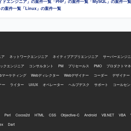
イドエンジニア」の案件一覧
「PHP」の案件一覧
「MySQL」の案件一
経験の領域にも前向きに挑戦し、スピード感を持って吸収できる方を歓
ナーシップを持って課題に取り組み、どんな部署・立場でも自らプロダク
l」の案件一覧
「Linux」の案件一覧
に動ける方を求めています。 すでにある問題を解決するだけでなく、プ
ドレベルの課題など、問題を積極的に見つけていき、自ら解決していけ
 常に変わっていく状況を楽しみ、変化に柔軟に対応していける方を歓迎
バーの成長や成功を喜べる方を求めています。 【ポジションの魅力】 国内最大
ースプラットフォームにおいて、将来的な10倍の負荷増を見越したスケ
ることができます。 日常的なリファクタリングやコンテナ化など、技術
業務に組み込まれている組織で働くことができます。 設計から実装、リ
モニタリングまで一貫して担当するフルサイクル開発に関わることで、
ニア
ネットワークエンジニア
ネイティブアプリエンジニア
サーバーエンジニ
合力を高めることができます。 自分のコードが、初めてECを開設する
の決済を直接支えていることを実感できる環境です。 【開発環境】 クラウドサ
ックエンジニア
コンサルタント
PM
プリセールス
PMO
プロダクトマネ
WS/GCP等）を活用し、コンテナ化など技術ドリブンな開発環境が整備
ebマーケティング
Webディレクター
Webデザイナー
コーダー
デザイナー
ナー
ライター
UI/UX
オペレーター
ヘルプデスク
サポート
コールセン
Perl
Cocos2d
HTML
CSS
Objective-C
Android
VB.NET
VBA
ex
Dart