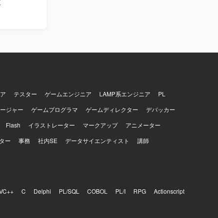
覧
迎いたしま
トを良くし
ロダクトの
る方を求め
いたしま
ーラビリティ
ドリブンな
リース、本
エンジニア
ア
テスター
ゲームエンジニア
LAMP系エンジニア
PL
方の夢や、成
ージャー
ゲームプログラマ
ゲームディレクター
デバッカー
されていま
Flash
イラストレーター
マークアップ
アニメーター
ター
事務
社内SE
データサイエンティスト
講師
VC++
C
Delphi
PL/SQL
COBOL
PL/I
RPG
Actionscript