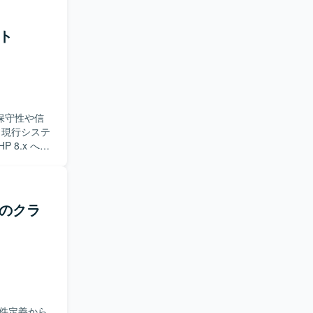
前向きに取
。 【ポ
クト
に携わるこ
テストまで
ップを図る
、保守性や信
 8.x への
ームワーク
します。レ
きます。
める方を求
けのクラ
ーの成長に
言語化し、
計画策定から
ムの改善と
期フレームワー
件定義から