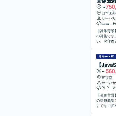
画像登
750
〜
日本国外
サーバサ
Java
・
P
【募集背景
の募集です。 【作業内容】 Java／AWS製のWebシステムについて、現行シス
い、保守移
象とした各種機能
模システム
でいただけ
リモート可
が望ましいです。 【ポジションの魅力】 不動産領域における
【Java
ら運用保守ま
560
〜
を活かしな
グ力を高める機会も多い環境です。 【開
東京都
Postgre
サーバサ
PHP
・
M
【募集背景
の増員募集となります。 【作業内容】 サー
までをご担
修対応、単
す。 【求める人物像】 チームでの開発において円滑なコミュニケーションを取りながら主体的