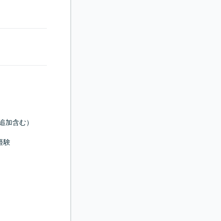
追加含む）

験
