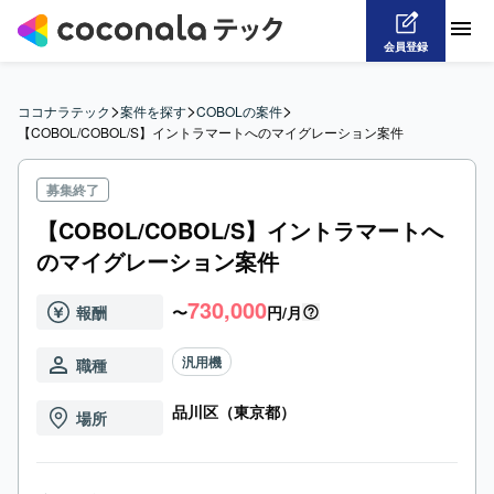
会員登録
>
>
>
ココナラテック
案件を探す
COBOLの案件
【COBOL/COBOL/S】イントラマートへのマイグレーション案件
募集終了
【COBOL/COBOL/S】イントラマートへ
のマイグレーション案件
730,000
報酬
〜
円/月
汎用機
職種
品川区（東京都）
場所