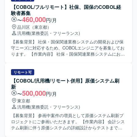
COBOL（COBOL2002開発マネージャ、OpenCOBOL）を
ステム構造を理解しながら、主体的にマイグレーション作
【COBOL/フルリモート】社保、国保のCOBOL経
使用し、Javaソース確認用にEclipseを利用します。インフ
業を進めていただける方を求めております。 【ポジション
験者募集
ラはAWS環境上でAurora / PostgreSQLを使用し、OSは
の魅力】 会計領域のシステムマイグレーションを通じて、
460,000
〜
円/月
Windowsとなります。JP1を用いたジョブ管理も行います。
業務知識とシステム知識の両面を高めることができる案件
品川区（東京都）
です。 【開発環境】 intra-martを利用した会計システム環
汎用機
(業務委託・フリーランス)
境となります。
【募集背景】 社保・国保関連業務システムの開発および保
守ニーズに対応するため、COBOLエンジニアを募集してお
ります。 【作業内容】 社保・国保関連業務システムにおけ
る汎用COBOLを用いた設計、開発、テストを実施していた
だきます。既存システムの改修や機能追加、帳票出力周り
の対応など、要件に基づいたプログラム対応を行っていた
リモート可
だきます。 【求める人物像】 社保・国保業務に関心を持
【COBOL/汎用機/リモート併用】原価システム刷
ち、業務知識の習得に前向きに取り組んでいただける方を
新
求めております。コミュニケーションを取りながら周囲と
500,000
〜
円/月
協調して業務を進められる方、自ら課題を見つけて改善に
東京都
取り組める方にマッチしたポジションです。 【ポジション
汎用機
(業務委託・フリーランス)
の魅力】 社保・国保といった公共性の高い領域のシステム
開発に携わることができ、長期的な案件を通じて安定した
【募集背景】 参画中案件の増員として原価システム刷新プ
環境で経験を積むことができます。汎用COBOLのスキルを
ロジェクトにご参画いただきます。 【作業内容】 会計シス
活かしつつ、帳票基盤など周辺技術にも関わる機会がござ
テム刷新に伴う原価システムの詳細設計からテストまでを
います。 【開発環境】 汎用COBOLを中心とした環境での
ご担当いただきます。既存システムからの刷新に向けた設