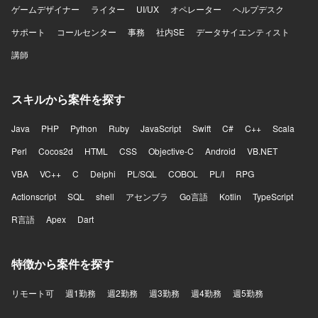
ゲームデザイナー
ライター
UI/UX
オペレーター
ヘルプデスク
サポート
コールセンター
事務
社内SE
データサイエンティスト
講師
スキルから案件を探す
Java
PHP
Python
Ruby
JavaScript
Swift
C#
C++
Scala
Perl
Cocos2d
HTML
CSS
Objective-C
Android
VB.NET
VBA
VC++
C
Delphi
PL/SQL
COBOL
PL/I
RPG
Actionscript
SQL
shell
アセンブラ
Go言語
Kotlin
TypeScript
R言語
Apex
Dart
特徴から案件を探す
リモート可
週1勤務
週2勤務
週3勤務
週4勤務
週5勤務