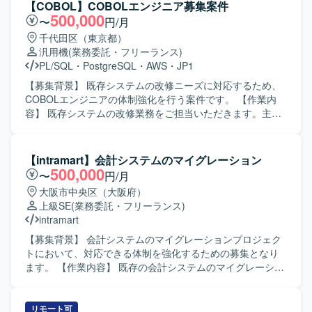
【COBOL】COBOLエンジニア募集案件
500,000
〜
円/月
千代田区（東京都）
汎用機
(業務委託・フリーランス)
PL/SQL
・
PostgreSQL
・
AWS
・
JP1
【募集背景】 既存システムの改修ニーズに対応するため、
COBOLエンジニアの体制強化を行う案件です。 【作業内
容】 既存システムの改修業務をご担当いただきます。主に
COBOLによるバッチ処理の対応および画面対応を中心に、
基本設計から詳細設計、製造、単体テスト、結合テスト、
総合テストまで一連の工程を実施していただきます。ま
【intramart】会計システムのマイグレーション
た、Javaの既存コードのロジックを読み解き、仕様理解や
500,000
〜
円/月
調査を行っていただきます。 【求める人物像】 既存システ
大阪市中央区（大阪府）
ムの仕様をキャッチアップしながら、粘り強くロジックを
上級SE
(業務委託・フリーランス)
読み解き、着実に改修を進めていただける方を求めていま
intramart
す。周囲とコミュニケーションを取りながら、設計からテ
ストまで責任感を持って対応いただける方が望ましいで
【募集背景】 会計システムのマイグレーションプロジェク
す。 【ポジションの魅力】 COBOLを中心としたレガシー
トにおいて、対応できる体制を強化するための募集となり
システムの改修経験を積みつつ、Javaソースの読解やAWS
ます。 【作業内容】 既存の会計システムのマイグレーショ
環境、RDBMSなど周辺技術にも触れられる案件です。上流
ンに関わる設計・移行・検証などの作業をご担当いただき
からテストまで一連の工程に関わることで、設計力やテス
ます。intra-martや会計システムの特性を理解したうえでの
ト観点の強化にもつながります。 【開発環境】 言語は
対応を想定しております。 【求める人物像】 会計業務やシ
リモート可