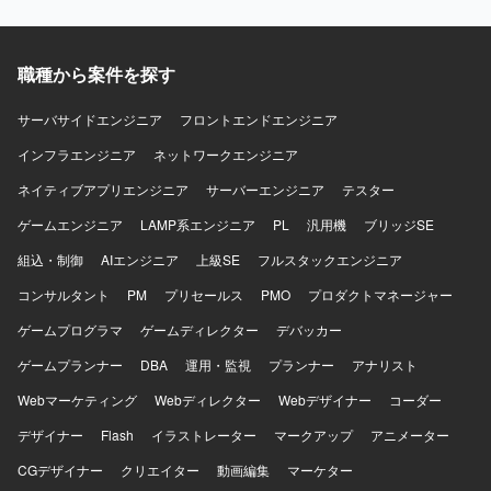
グレーション経験を同時に積むことができます。COBOLに
加え、JavaやJavaScriptなどの技術要素にも触れる機会があ
り、スキルの幅を広げていただけます。 【開発環境】 ＜ホ
スト＞汎用機（日立）、DB：XDM、RD ＜サーバー＞OS：
職種から案件を探す
WebApps、DB：HiRDB、DB2 フレームワーク：JSF 開発
言語：COBOL、HTML、JavaScript、Java、CSS 開発ツー
サーバサイドエンジニア
フロントエンドエンジニア
ル：GITHub、Subversion（SVN）を利用しています。
インフラエンジニア
ネットワークエンジニア
ネイティブアプリエンジニア
サーバーエンジニア
テスター
ゲームエンジニア
LAMP系エンジニア
PL
汎用機
ブリッジSE
組込・制御
AIエンジニア
上級SE
フルスタックエンジニア
コンサルタント
PM
プリセールス
PMO
プロダクトマネージャー
ゲームプログラマ
ゲームディレクター
デバッカー
ゲームプランナー
DBA
運用・監視
プランナー
アナリスト
Webマーケティング
Webディレクター
Webデザイナー
コーダー
デザイナー
Flash
イラストレーター
マークアップ
アニメーター
CGデザイナー
クリエイター
動画編集
マーケター