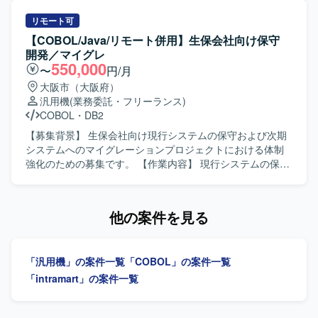
開発となり、帳票基盤やバッチ処理を含むシステム開発を
計、実装およびテストを一貫して対応いただきます。 【求
行います。
める人物像】 コミュニケーションを取りながら周囲と連携
リモート可
して作業を進めていただける方を求めています。 【ポジシ
【COBOL/Java/リモート併用】生保会社向け保守
ョンの魅力】 会計領域におけるシステム刷新プロジェクト
開発／マイグレ
に参画することで、汎用機およびCOBOLの経験を活かしつ
550,000
〜
円/月
つ、設計からテストまで一連の工程に携わることができま
大阪市（大阪府）
す。 【開発環境】 COBOL、富士通汎用機
汎用機
(業務委託・フリーランス)
COBOL
・
DB2
【募集背景】 生保会社向け現行システムの保守および次期
システムへのマイグレーションプロジェクトにおける体制
強化のための募集です。 【作業内容】 現行システムの保守
作業をご担当いただきます。加えて、次期システムの結合
テストにおいて現行システムとの比較検証を実施し、差分
の洗い出しや不具合の検証を行っていただきます。基本設
他の案件を見る
計からリリースまでの工程に携わっていただきます。 【求
める人物像】 関係者と円滑にコミュニケーションを取りな
がら主体的に業務を推進していただける方を求めていま
「汎用機」の案件一覧
「COBOL」の案件一覧
す。保守とマイグレーションの両方の視点を持ち、責任感
を持って粘り強く対応いただける方が望ましいです。 【ポ
「intramart」の案件一覧
ジションの魅力】 生保を中心とした金融系システムに携わ
ることで、業務知識とレガシーから次期システムへのマイ