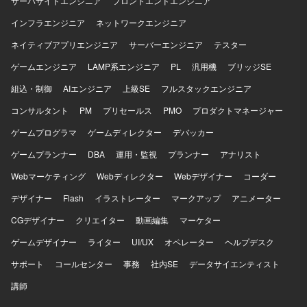
サーバサイドエンジニア
フロントエンドエンジニア
トの大きい意思決定に貢献していただけます。 【開発環
インフラエンジニア
ネットワークエンジニア
境】 DOMOや各種BIツール、GA4、Salesforce、SQLなど
を用いたデータ分析環境で業務を行っていただきます。
ネイティブアプリエンジニア
サーバーエンジニア
テスター
ゲームエンジニア
LAMP系エンジニア
PL
汎用機
ブリッジSE
組込・制御
AIエンジニア
上級SE
フルスタックエンジニア
コンサルタント
PM
プリセールス
PMO
プロダクトマネージャー
ゲームプログラマ
ゲームディレクター
デバッカー
ゲームプランナー
DBA
運用・監視
プランナー
アナリスト
Webマーケティング
Webディレクター
Webデザイナー
コーダー
デザイナー
Flash
イラストレーター
マークアップ
アニメーター
CGデザイナー
クリエイター
動画編集
マーケター
ゲームデザイナー
ライター
UI/UX
オペレーター
ヘルプデスク
サポート
コールセンター
事務
社内SE
データサイエンティスト
講師