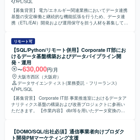
PL/SQL
ます。また、周囲と適切にコミュニケーションをとりなが
ら抽象的な課題を整理し、解決に導くスタンスをお持ちの
【募集背景】 電力/エネルギー関連業務においてデータ連携
方が望ましいです。 【ポジションの魅力】 大手HR事業の
基盤の安定稼働と継続的な機能拡張を行うため、データ連
データ分析・活用プロジェクトに参画し、クラウドDWHや
携（ETL/EAI）開発および運用保守を担う人材を募集してお
最新のデータ基盤技術を用いたデータマート開発に携わる
ります。 【作業内容】 電力/エネルギー関連データを対象と
ことができます。多様なデータソースを扱う環境で、大量
したデータ連携基盤の運用保守をご担当いただきます。具
データのハンドリングやワークフロー構築を通じて、デー
体的には、ETL/EAIツールを用いたデータ連携処理の開発・
リモート可
タエンジニアとしての専門性を高めることができるポジシ
改修、SQLを用いたデータ抽出やクエリの作成、構成管理
【SQL/Python/リモート併用】Corporate IT部にお
ョンです。 【開発環境】 インフラはAzureをメインに、
ツールによるソースやモジュールの管理、タスク管理ツー
けるデータ基盤構築およびデータパイプライン開
AWSやGoogle Cloudを利用しております。データベースと
ルを用いた二次対応およびナレッジの整理・共有、ジョブ
発・運用
してAzure Databricks、Amazon Redshift、BigQueryを使用
管理ツールを用いた定常運用オペレーションなどを実施い
630,000
〜
円/月
し、ワークフローにはAirflowおよびdbtを採用しておりま
ただきます。また、電力/エネルギー領域特有の業務処理に
大阪市西区（大阪府）
す。コミュニケーションにはOutlook、Teams、Slack、
関する知識を活かしながら、データ基盤との連携作業にも
データサイエンティスト
(業務委託・フリーランス)
Backlogを利用しております。
関わっていただきます。 【求める人物像】 データ連携や運
PL/SQL
用保守業務に主体的に取り組み、関係者と積極的にコミュ
ニケーションを取りながら円滑に作業を進めていただける
【募集背景】 Corporate IT部 事業推進室におけるデータア
方を求めております。新しいツールやクラウドデータ基盤
ナリティクス基盤の構築および改善プロジェクトに参画い
の知識習得にも前向きに取り組める方が望ましいです。
ただきます。 【作業内容】 dbt等を用いたデータ変換の実
【ポジションの魅力】 電力/エネルギーという社会インフラ
装やデータモデリングを行っていただきます。テスト設計
に直結する領域において、データ連携基盤の中核を担う運
やドキュメント整備を通じて、データ品質の可視化と改
用保守業務に携わることができます。ETL/EAIツールやジョ
善、鮮度や整合性の担保、メタデータ整備を推進していた
【DOMO/SQL/出社必須】通信事業者向けプロダク
ブ管理ツールなどの運用スキルに加え、クラウド型データ
だきます。ETL／ELTパイプラインの設計・実装・改善を行
ト開発PMマーケティング支援