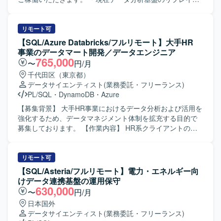
プロジェクトを進めており、開発を進めていく上でdbtを用
いたデータモデリング要員としてご参画いただきます。
【ポジションの魅力】 ・フルリモート案件ですので、リラ
リモート可
ックスした状態で勤務することができます。 ・複数名が参
【SQL/Azure Databricks/フルリモート】大手HR
画しており、参画中の技術者様からも稼働が安定していて
事業のデータマート開発／データエンジニア
働きやすいとお話を伺っております。 【開発環境】 ・
765,000
〜
円/月
BigQuery ・Docker ・dbt ・Composer ・GitHub
千代田区（東京都）
データサイエンティスト
(業務委託・フリーランス)
PL/SQL
・
DynamoDB
・
Azure
【募集背景】 大手HR事業におけるデータ分析および活用を
強化するため、データマネジメント体制を拡充する目的で
募集しております。 【作業内容】 HR系クライアントのデ
ータマネジメント部署において、データマートの開発業務
を担当いただきます。具体的には、分析用データ基盤およ
びワークフローの開発・保守運用、データマートの開発・
リモート可
保守運用、データに関わる各種調査などを実施していただ
【SQL/Asteria/フルリモート】電力・エネルギー向
きます。データエンジニアとしてデータマート開発実装を
けデータ連携基盤の運用保守
メインにご担当いただきつつ、データ要件の定義や必要に
630,000
〜
円/月
応じた調査業務も一部お任せいたします。 【求める人物
日本国外
像】 自らドメイン知識などの情報収集を行い、主体的にデ
データサイエンティスト
(業務委託・フリーランス)
ータエンジニアとしての業務を推進できる方を求めており