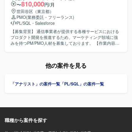
ウェアハウスとの連携知識を習得・強化できる環境です。
い、SQLやPython等を用いたデータ処理を実施していただ
810,000
〜
円/月
長期的なプロジェクトで腰を据えて経験を積むことができ
きます。成果物のドキュメント化とチーム内へのナレッジ
世田谷区（東京都）
ます。 【開発環境】 ETL/EAIツール（ASTERIA Warp
共有もご担当いただきます。 【求める人物像】 指示を待つ
PMO
(業務委託・フリーランス)
等）、SQLを用いたデータベース、SVNまたはGitによる構
だけでなく自ら課題を発見して主体的に行動できる方を求
PL/SQL
・
Salesforce
成管理、Backlogによるタスク・情報管理、Senjuなどのジ
めています。技術面のみならず事業や業務プロセスへの理
ョブ管理ツール、Snowflakeなどクラウド型データウェアハ
解にも強い関心を持てる方、チームや関係部署と丁寧かつ
【募集背景】 通信事業者が提供する各種サービスにおける
ウスとの連携環境を利用しております。
円滑にコミュニケーションが取れる方にご活躍いただけま
プロダクト開発を推進するため、マーケティング領域に強
す。 【ポジションの魅力】 データアナリティクス基盤の構
みを持つPM/PMO人材を募集しております。 【作業内容】
築から改善まで一貫して携わることができ、データ品質向
スマートフォン向けを含む通信事業者が提供するサービス
上や標準化を通じて全社的な意思決定を支える基盤づくり
に関わる開発プロジェクトにおいて、PM/PMOとしてプロ
に貢献できるポジションです。dbtやETL／ELTパイプライ
ジェクト推進をご担当いただきます。主担当としてマーケ
他の案件を見る
ンの設計・実装を通じて、モダンなデータエンジニアリン
ティング寄りのデータ分析業務に携わっていただき、各種
グの知見を深めることができます。 【開発環境】 dbtや
データを用いた施策検討や意思決定の支援を行っていただ
SQL、Python等を用いたデータ変換およびパイプライン実
きます。 【求める人物像】 マーケティング領域のデータ分
「アナリスト」の案件一覧
「PL/SQL」の案件一覧
装を行います。クラウド環境でのデータ基盤構築・運用を
析に主体的に取り組み、関係者と円滑にコミュニケーショ
行う可能性があります。
ンを取りながらプロジェクトを推進できる方を求めており
ます。英語を用いたコミュニケーションにも前向きに取り
組み、ビジネス観点と技術観点の両面から価値提供いただ
ける方が望ましいです。 【ポジションの魅力】 大規模な通
信事業者向けサービス開発にPM/PMOとして関わること
職種から案件を探す
で、マーケティングデータ分析とプロダクト開発の両面で
経験を積むことができます。BIツールや各種マーケティン
グプラットフォームのデータを扱いながら、事業インパク