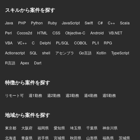
スキルから案件を探す
Java
PHP
Python
Ruby
JavaScript
Swift
C#
C++
Scala
Perl
Cocos2d
HTML
CSS
Objective-C
Android
VB.NET
VBA
VC++
C
Delphi
PL/SQL
COBOL
PL/I
RPG
Actionscript
SQL
shell
アセンブラ
Go言語
Kotlin
TypeScript
R言語
Apex
Dart
特徴から案件を探す
リモート可
週1勤務
週2勤務
週3勤務
週4勤務
週5勤務
地域から案件を探す
東京都
大阪府
福岡県
愛知県
埼玉県
千葉県
神奈川県
北海道
青森県
岩手県
宮城県
秋田県
山形県
福島県
茨城県