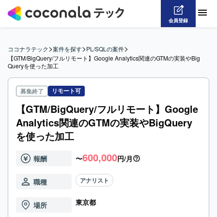
会員登録
>
>
>
ココナラテック
案件を探す
PL/SQLの案件
【GTM/BigQuery/フルリモート】Google Analytics関連のGTMの実装やBig
Queryを使った加工
リモート可
募集終了
【GTM/BigQuery/フルリモート】Google
Analytics関連のGTMの実装やBigQuery
を使った加工
600,000
報酬
〜
円/月
アナリスト
職種
東京都
場所