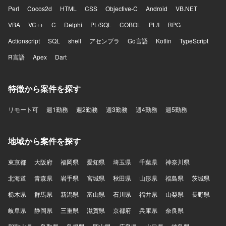
Perl
Cocos2d
HTML
CSS
Objective-C
Android
VB.NET
VBA
VC++
C
Delphi
PL/SQL
COBOL
PL/I
RPG
Actionscript
SQL
shell
アセンブラ
Go言語
Kotlin
TypeScript
R言語
Apex
Dart
特徴から案件を探す
リモート可
週1勤務
週2勤務
週3勤務
週4勤務
週5勤務
地域から案件を探す
東京都
大阪府
福岡県
愛知県
埼玉県
千葉県
神奈川県
北海道
青森県
岩手県
宮城県
秋田県
山形県
福島県
茨城県
栃木県
群馬県
新潟県
富山県
石川県
福井県
山梨県
長野県
岐阜県
静岡県
三重県
滋賀県
京都府
兵庫県
奈良県