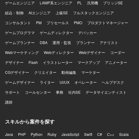
ゲームエンジニア
LAMP系エンジニア
PL
汎用機
ブリッジSE
組込・制御
AIエンジニア
上級SE
フルスタックエンジニア
コンサルタント
PM
プリセールス
PMO
プロダクトマネージャー
ゲームプログラマ
ゲームディレクター
デバッカー
ゲームプランナー
DBA
運用・監視
プランナー
アナリスト
Webマーケティング
Webディレクター
Webデザイナー
コーダー
デザイナー
Flash
イラストレーター
マークアップ
アニメーター
CGデザイナー
クリエイター
動画編集
マーケター
ゲームデザイナー
ライター
UI/UX
オペレーター
ヘルプデスク
サポート
コールセンター
事務
社内SE
データサイエンティスト
講師
スキルから案件を探す
Java
PHP
Python
Ruby
JavaScript
Swift
C#
C++
Scala