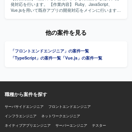
ンバーや顧客と円滑にコミュニケーションを取りつつ、基
発対応を行います。 【作業内容】 Ruby、JavaScript、
本設計以降の工程を着実に推進いただける方が望ましいで
Vue.jsを用いて既存アプリの開発対応をメインに行います。
す。 【ポジションの魅力】 製造業の現場DXを推進する大規
【求める人物像】 【ポジションの魅力】 電子書籍アプリの
模プロジェクトに参画でき、MES導入や現場帳票のシステ
再構築および既存アプリ開発に携われます。 【開発環境】
ム化といった上流から一連の工程に関わることができま
Ruby、JavaScript、Vue.js、Backbone.jsを使用します。
他の案件を見る
す。プロジェクトにはPM/PLやBPメンバーが複数参画して
おり、フォロー体制の中で製造業向けシステム開発の知見
やスキルを体系的に習得できる環境です。 【開発環境】 フ
「フロントエンドエンジニア」の案件一覧
ロントエンドはTypeScript（JavaScript）とVue.js、バック
エンドはTypeScript（JavaScript）とNode.jsを用い、デー
「TypeScript」の案件一覧
「Vue.js」の案件一覧
タベースにPostgreSQL、インフラにAWSを利用した構成と
なっております。
職種から案件を探す
サーバサイドエンジニア
フロントエンドエンジニア
インフラエンジニア
ネットワークエンジニア
ネイティブアプリエンジニア
サーバーエンジニア
テスター