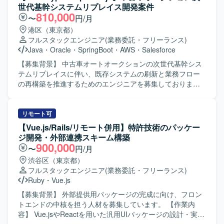
た機能開発を実施します。 ・サービス仕様の設計および検
世代基幹システムリプレイス開発案件
討を行い、要件の明確化から設計・実装・テストまで一貫
810,000
〜
円/月
して対応します。 ・インシデントや障害発生時の監視、原
港区（東京都）
因調査および改善策の検討・実施を行います。 ・AIエージ
フルスタックエンジニア
(業務委託・フリーランス)
ェントを前提とした開発フローの実践・改善を行い、チー
Java
・
Oracle
・
SpringBoot
・
AWS
・
Salesforce
ムへの浸透を図ります。 ・PO・エンジニア・QAからなる
開発チームと協働し、週次で成果物を確認しながら開発を
【募集背景】 中古車オートオークションの次世代基幹シス
推進します。 ・所属チーム担当領域における他部署との連
テムリプレイスに伴い、既存システムの刷新と業務フロー
携や技術的リードを担います。 【求める人物像】 SaaSプ
の再構築を推進するためのエンジニアを募集しておりま
ロダクトにおいて、フロントエンドの設計から実装、チー
す。 【作業内容】 中古車オートオークション向け次世代基
ムの技術的牽引まで一貫して担ってこられた方を想定して
幹システムのリプレイス開発に携わっていただきます。
います。特定言語の専門家にとどまらず、AIを活用しなが
Vue.js（v3）およびTypeScriptを用いた操作性の高いSPAフ
リモート可
ら新しい技術スタックでも素早く立ち上げができる柔軟な
ロントエンドの設計・実装、Java（Spring Boot）による堅
【Vue.js/Rails/リモート併用】特許技術のパッケー
思考をお持ちの方を求めています。フロントエンド技術に
牢なバックエンドの設計・開発を行っていただきます。
ジ開発・外部連携スキーム構築
精通しつつ、AI駆動開発のプラクティスを実務の中で磨い
AI（プロンプト）を活用したソースコードおよびテストコ
900,000
〜
円/月
ていきたい方にマッチします。 【ポジションの魅力】 AIを
ードの自動生成と実装を行い、オンプレミスOracleと
渋谷区（東京都）
前提とした新規プロダクトを立ち上げ初期から手がけられ
AWS（ECS）を組み合わせたハイブリッド環境で開発を進
フルスタックエンジニア
(業務委託・フリーランス)
る環境で、AI駆動開発を組織の中核能力として構築してい
めていただきます。 【求める人物像】 AI駆動開発に対して
Ruby
・
Vue.js
くフェーズに参画いただけます。Claude Code Max 20x プ
積極的かつ柔軟に取り組み、新しい技術や開発手法の活用
ランなどの先進的なAIツールを活用しながら、フロントエ
に前向きな方を求めております。チームメンバーと円滑に
【募集背景】 外部提供用パッケージの完成に向け、フロン
ンドを中心にバックエンドまで横断した技術選定やアーキ
コミュニケーションを取りながら、大規模プロジェクトで
トエンドの中核を担う人材を募集しています。 【作業内
テクチャ設計に関わることができます。AIエージェントを
主体的に動ける方が望ましいです。 【ポジションの魅力】
容】 Vue.jsやReactを用いた汎用UIパッケージの設計・実装
前提とした開発フローの設計・実践を通じて、開発組織全
大規模な基幹システムリプレイスに上流から参画でき、AI