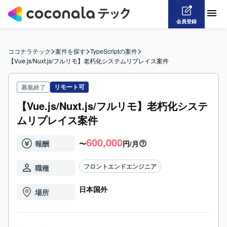
会員登録
>
>
>
ココナラテック
案件を探す
TypeScriptの案件
【Vue.js/Nuxt.js/フルリモ】老朽化システムリプレイス案件
リモート可
募集終了
【Vue.js/Nuxt.js/フルリモ】老朽化システ
ムリプレイス案件
600,000
報酬
〜
円/月
フロントエンドエンジニア
職種
日本国外
場所