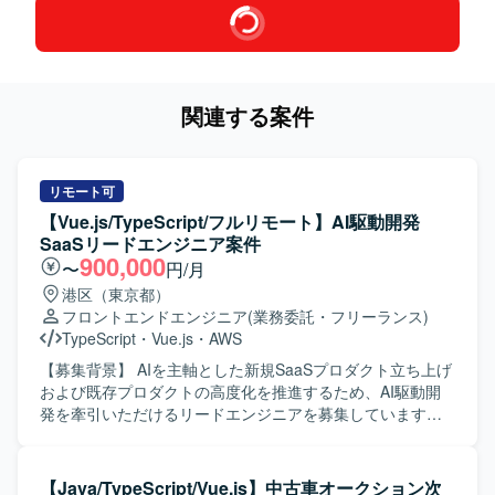
関連する案件
リモート可
【Vue.js/TypeScript/フルリモート】AI駆動開発
SaaSリードエンジニア案件
900,000
〜
円/月
港区（東京都）
フロントエンドエンジニア
(業務委託・フリーランス)
TypeScript
・
Vue.js
・
AWS
【募集背景】 AIを主軸とした新規SaaSプロダクト立ち上げ
および既存プロダクトの高度化を推進するため、AI駆動開
発を牽引いただけるリードエンジニアを募集しています。
【作業内容】 ・AWS上で稼働する既存SaaSプロダクトの設
計・実装・改善対応を行います。 ・フロントエンド（Vue3
/ TypeScript）を中心に、バックエンド（Kotlin）まで横断し
【Java/TypeScript/Vue.js】中古車オークション次