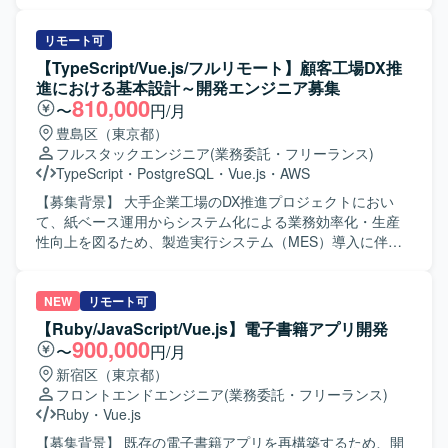
を担当します。外部企業とのデータ連携を前提としたAPI・
体へのインパクトを発揮できるポジションです。 【開発環
駆動開発やハイブリッドなインフラ環境など先進的な技術
データスキーマの設計および実装を行います。WebViewや
境】 ・フロントエンド：Vue3 / TypeScript ・サーバサイ
スタックを実務で経験できる案件です。UI/UXにこだわった
ブラウザなど多様な動作環境で安定稼働するフロントエン
リモート可
ド：Kotlin ・インフラ：AWS ・AI関連：AIエージェント、
SPA開発から堅牢なバックエンド構築まで幅広く携わること
ドを構築します。 【求める人物像】 フロントエンド開発を
【TypeScript/Vue.js/フルリモート】顧客工場DX推
AIコーディング支援ツール（Claude Code Max 20x プラン
で、フロントエンド・バックエンド双方のスキルを高めて
起点に、システム全体の仕組みづくりに主体的に取り組め
進における基本設計～開発エンジニア募集
等） ・開発プロセス：アジャイル／スクラムをベースとし
いただけます。 【開発環境】 フロントエンドは
る方を求めています。 【ポジションの魅力】 大手ポイント
810,000
〜
円/月
たチーム開発
Vue.js（v3）およびTypeScript、バックエンドは
発行企業へ自社開発の特許エンジンをパッケージ提供する
豊島区（東京都）
Java（Spring Boot）を利用した構成となっております。イ
経験を積めます。画面開発にとどまらず、スキーマ設計や
フルスタックエンジニア
(業務委託・フリーランス)
ンフラはオンプレミスOracleとAWS（ECS）を組み合わせ
バックエンド実装まで一貫して携われます。 【開発環境】
TypeScript
・
PostgreSQL
・
Vue.js
・
AWS
たハイブリッド環境で、AIを活用したコードおよびテスト
Vue.js、React、Ruby on Railsを使用します。Claude
自動生成ツールを用いた開発を行っております。
Code、GitHub Copilot、CodexなどのAIツールを活用した開
【募集背景】 大手企業工場のDX推進プロジェクトにおい
発環境です。
て、紙ベース運用からシステム化による業務効率化・生産
性向上を図るため、製造実行システム（MES）導入に伴う
開発体制を強化する背景がございます。 【作業内容】
TypeScriptを用いたWebアプリケーション開発をご担当いた
だきます。製造実行システム（MES）導入フェーズにおけ
NEW
リモート可
る基本設計からテストまでの工程を担当し、必要に応じて
【Ruby/JavaScript/Vue.js】電子書籍アプリ開発
顧客との打合せにも参加いただきます。既に参画している
900,000
〜
円/月
PM/PLおよびBPメンバーと連携しながら、現場帳票の業務
新宿区（東京都）
を理解したうえでシステム要件への落とし込みや実装を進
フロントエンドエンジニア
(業務委託・フリーランス)
めていただきます。 【求める人物像】 製造業の業務や現場
Ruby
・
Vue.js
帳票の役割を理解しながら、自ら主体的に課題を整理し提
案・実装までつなげられる方を求めております。チームメ
【募集背景】 既存の電子書籍アプリを再構築するため、開