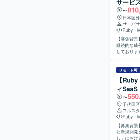
サービ
Claude 
810
〜
日本国外
サーバサ
Ruby
・
【募集背景
継続的な成
しております。 【作業内容】 福祉事業所の支援サービスを運営して
スの追加開
インターネ
産性向上の
リモート可
るプロダク
【Ruby
開発に参画
ィSaa
ロジェクト
550
担当いただ
〜
いて、自ら
千代田区
める人物像
フルスタ
る方を求め
Ruby
・
る環境のた
【募集背景
がら課題解
と新規開発を推進するための
も、業務の
し」におけるA
な機能理解