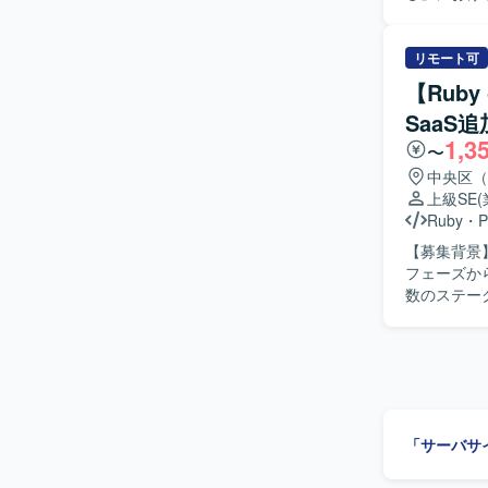
きます。Ru
セスまで踏み込んで
びバックエ
模案件が多
ていただきま
リモート可
ーザー価値
の実装に携
め、要件定
【Rub
ト推進を行
フォーマン
SaaS
守、プロダクト改良
多いチーム
1,3
計や仕組み
だけます。 【開発環境】 バックエンドはRuby、Ruby on Railsを中心とし、フロントエンドに
〜
ロダクトを
はTypeScr
中央区（
ッチします
す。インフラはA
上級SE
の方を歓迎いたします。 【ポジションの魅
WAFなど
Ruby
・
P
で、自社S
ベースはMyS
【募集背景
ップならで
フローではGit
フェーズか
むことができ
BigQue
数のステー
携わることができます。 【開発環境】 フロントエン
きます。 【作業内容】 設計課題ドキュメントの作成・管理（課題の整理・起票、関係者との解
エンドはRub
消推進）を
Dockerを
理を行ってい
GCP（Ve
応じた技術
GitHub, G
ジュール調
Visual St
た品質担保
「サーバサ
っていただきます。 【求める人物像】 曖昧な課題を
れる方を求