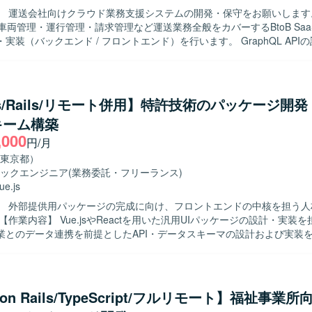
】 運送会社向けクラウド業務支援システムの開発・保守をお願いします
車両管理・運行管理・請求管理など運送業務全般をカバーするBtoB Saa
実装（バックエンド / フロントエンド）を行います。 GraphQL API
。 既存機能の改善・バグ修正を行います。 コードレビュー、テスト整
業譲渡後の統合）に伴うシステム改善を行います。 【開発環境】 フレームワーク
/ Rails 7.1 フロントエンド : React 18 / TypeScript 5.1 / Apollo Client (
Figma など データベース : Amazon RDS インフラ : AWS (ECS)
.js/Rails/リモート併用】特許技術のパッケージ開
GitHub コミュニケーション/タスク管理 : Slack, Google Meet, Notion 
キーム構築
,000
円/月
東京都）
ックエンジニア
(業務委託・フリーランス)
ue.js
】 外部提供用パッケージの完成に向け、フロントエンドの中核を担う人
業とのデータ連携を前提としたAPI・データスキーマの設計および実装
wやブラウザなど多様な動作環境で安定稼働するフロントエンドを構築します。 
 フロントエンド開発を起点に、システム全体の仕組みづくりに主体的に
ント発行企業へ自社開発の特許エンジンを
提供する経験を積めます。画面開発にとどまらず、スキーマ設計やバッ
 on Rails/TypeScript/フルリモート】福祉事業
ue.js、React、Ruby on Railsを使用します。