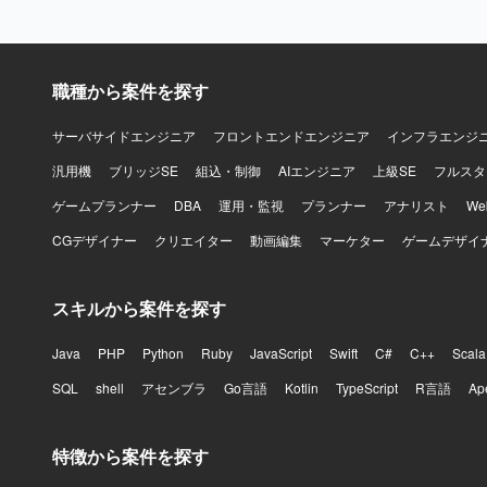
クトの価値
関係者を尊
くキャッチ
決までの道筋を示せる
職種から案件を探す
機能および
きるポジシ
ト推進を主導
サーバサイドエンジニア
フロントエンドエンジニア
インフラエンジ
PoCなど
汎用機
ブリッジSE
組込・制御
AIエンジニア
上級SE
フルスタ
【開発環境】 バ
Docker、
ゲームプランナー
DBA
運用・監視
プランナー
アナリスト
W
Redux、s
CGデザイナー
クリエイター
動画編集
マーケター
ゲームデザイ
AWS（EC2、R
ど）、Ansi
Slack、J
スキルから案件を探す
Java
PHP
Python
Ruby
JavaScript
Swift
C#
C++
Scala
SQL
shell
アセンブラ
Go言語
Kotlin
TypeScript
R言語
Ap
特徴から案件を探す