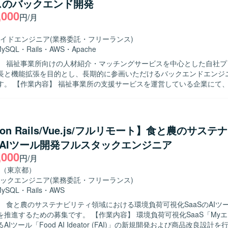
スのバックエンド開発
Code、GitHub Copilot、CodexなどのAIツールを活用した開発環境です。
,000
円/月
イドエンジニア
(業務委託・フリーランス)
MySQL
・
Rails
・
AWS
・
Apache
】 福祉事業所向けの人材紹介・マッチングサービスを中心とした自社プ
長と機能拡張を目的とし、長期的に参画いただけるバックエンドエンジ
いる企業にて、自社サービ
発をご担当いただきます。人材紹介・マッチングサービスの開発チーム
ットサービスの顧客価値向上を目的とした開発や、社内基幹業務システ
ための開発など、多岐にわたる開発案件に携わっていただきます。 5年
トのため、既存の開発基盤や組織風土をキャッチアップいただきつつ、
 on Rails/Vue.js/フルリモート】食と農のサス
していただきます。 フルサイクル型のプロダクト開発現場として、数人
S AIツール開発フルスタックエンジニア
における要件定義〜設計〜実装〜テストまでの各工程を、計画策定から
,000
きます。 また、アーキテクチャ選定やパフォーマンス改善などの技術的
円/月
根拠を持って意思決定し、若手メンバーの多いチームを率いていただきます
（東京都）
】 プロダクトや事業内容への理解を深めながら、安定的かつ長期的に参
ックエンジニア
(業務委託・フリーランス)
ております。複数のエンジニア、PdM、デザイナーと密に協働しながら
MySQL
・
Rails
・
AWS
め、コラボレーションとコミュニケーションを大切にし、自発的に周囲
】 食と農のサステナビリティ領域における環境負荷可視化SaaSのAIツ
決に取り組める方にマッチいたします。 明確なアーキテクチャが存在し
募集です。 【作業内容】 環境負荷可視化SaaS「Myエコものさ
背景や全体像を把握したうえで自ら考えて推進できる方や、各案件につ
Iツール「Food AI Ideator (FAI)」の新規開発および商品改良設計
にとどまらず、用いられている技術や直面した課題、その対応策といっ