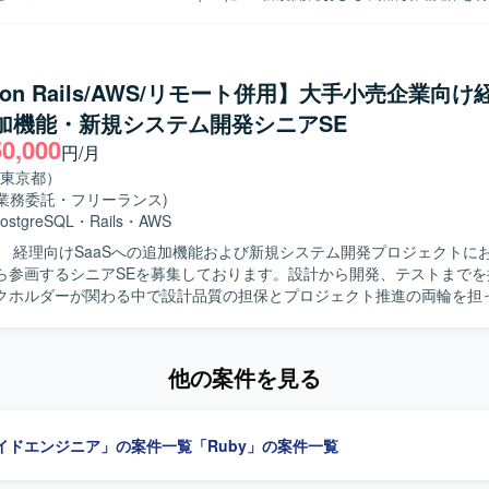
by on RailsおよびVue.jsを用いた自社プロダクト・AIツールのフロン
考えられる方を歓迎いたします。 【ポジションの魅力】 グロース型の小規
ンド開発を担当し、クライアントの声を直接反映させる形で商品の改良
く、事業やプロダクトへの理解を深めながら、継続的な改善や機能追加
す。GCP（Vertex AI等）やAIコーディングツールを組み合わせた先進
の向上に直接貢献できるポジションです。フルサイクルで開発工程を担
わり、3～5人程度のチームでアジャイルな機能開発およびコード管理・
義から実装・テストまで一貫した経験を積むことができ、アーキテクチ
y on Rails/AWS/リモート併用】大手小売企業向け
っていただきます。要件定義から基本設計、詳細設計、実装、テスト、
ス改善など技術的な意思決定にも主体的に関わることができます。若手
追加機能・新規システム開発シニアSE
まで一貫して関わっていただきます。 【求める人物像】 システム全体の設
を率いる経験を通じて、技術的リードやチームビルディングのスキルも
50,000
づくり、アーキテクチャの選定に主体的に挑戦したい方を求めています
円/月
0→1で育てる過程に興味があり、スタートアップでの開発に深く関わり
ipt、React.js、Jest、CodeceptJS、Playwright、Storybookなどを活
東京都）
。サステナビリティ分野（環境問題、食・農の課題解決）への興味・関
WS（ALB、Fargate、Aurora、S3、Lambda、CloudFront、Elasti
(業務委託・フリーランス)
力】 環境負荷可視化という社会的意義の高い領域
）上に構築されており、Dockerを使用したコンテナ環境で運用しており
ostgreSQL
・
Rails
・
AWS
aaSプロダクトのAIツール開発にフルスタックで関わることができます
QL、Redis、Elasticsearchを利用し、Nginxを用いた構成となって
】 経理向けSaaSへの追加機能および新規システム開発プロジェクトに
はのスピード感の中で、クライアントの声を直接プロダクトに反映させ
hub、GitHub ActionsやJenkins、Slackを活用し、Datadog、Fluentd
ら参画するシニアSEを募集しております。設計から開発、テストまでを
、GCP（Vertex AI等）や最新のAIコーディングツールを活用した先
ry、Redashなどによるモニタリングやデータ分析の仕組みが整っておりま
クホルダーが関わる中で設計品質の担保とプロジェクト推進の両輪を担
ドはVue.js 3系およびNuxt.js 3系、バック
y 3系およびRuby on Rails 7系を利用しています。DBはMySQL 8
主担当として実施いただきます。設計からテストにかけてのWBS策定お
使用しています。インフラはAWS（EC2, Aurora, SES, WAF, S3等）およ
ただきます。Ruby on Railsを用いた汎用的で保守性の高い設計・実
rtex AIなど）を組み合わせ、CIにはCircleCIを利用しています。開発ツ
他の案件を見る
検証・PoCを実施していただきます。プロダクトチームや関係各社との
ithub Projects, Notion, Teams, Slack, Google Meet、AIコーディン
整を行っていただきます。提案・報告資料の作成や、設計・コードレビ
udio Code, Cursor, Claude Code, Gemini CLIを使用しています。
もお任せいたします。既存の要件定義成果物や引き継ぎ資料のキャッチ
イドエンジニア」の案件一覧
「Ruby」の案件一覧
自ら整理し、たたき台を作って前に進めら
めております。実装だけでなく、ドキュメントや資料作成、関係者調整