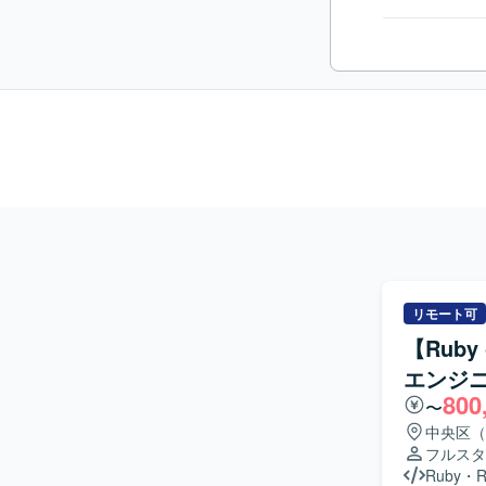
リモート可
【Ruby
エンジ
800
〜
中央区（
フルスタ
Ruby
・
R