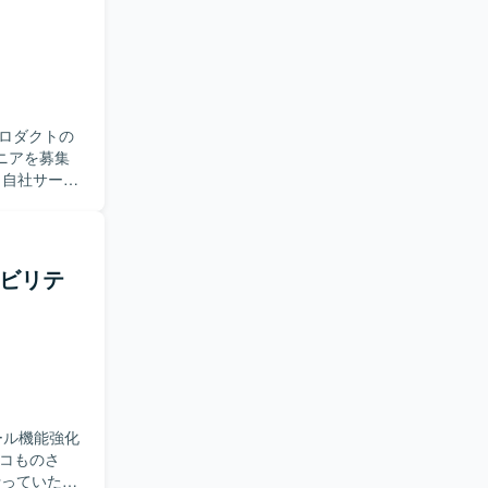
ロダクトの
ニアを募集
に所属し、
ムの業務生
近い歴史のあ
プロダクト
テナビリテ
月単位のプ
一貫してご
な判断にお
。 【求
画いただけ
開発を進め
と連携しな
ール機能強化
ない状況で
いて表層的
を行っていただ
た思考プロ