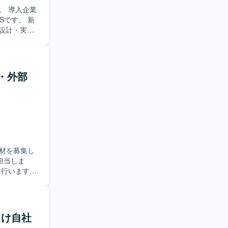
。 導入企業
Sです。 新
の設計・実装
備を行いま
GraphQL) デ
 バージョン管
発・外部
を利用していま
材を募集し
を行います。
【求め
取り組める
クエンド実
所向け自社