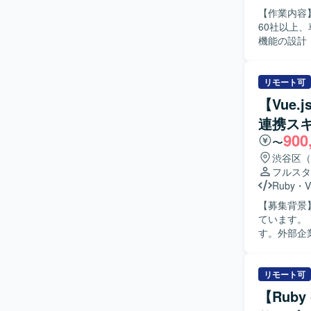
【作業内容
60社以上、
機能の設計・
を行います
す。 PMI（事
: Ruby 3.2 
リモート可
ザインツール：
【Vue
理 : Git/
連携ス
す。
900
〜
渋谷区（
フルスタ
Ruby
・
V
【募集背景
ています。 【作業内容】 Vue.jsやReactを用いた汎用UIパッケージの設計・実装を担当しま
す。外部企
WebVie
る人物像】
方を求めています。 【ポジションの魅力】 大手ポイ
リモート可
パッケージ
【Ruby
装まで一貫して携われます。 【開発環境】 V