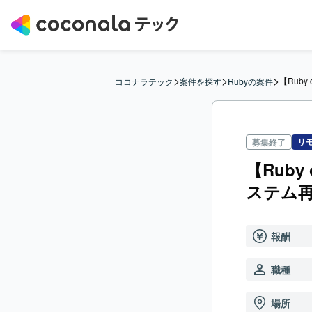
>
>
>
【Rub
ココナラテック
案件を探す
Rubyの案件
リ
募集終了
【Rub
ステム
報酬
職種
場所