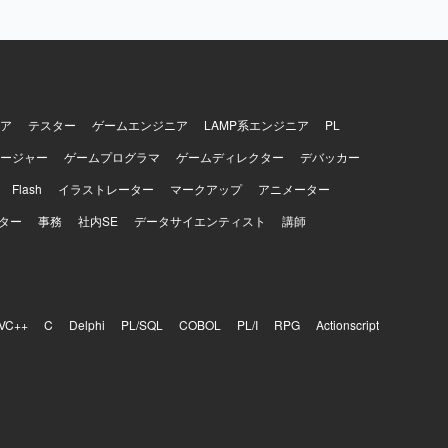
し、多数の
ックを素早
発見し、解
ることがで
プロジェク
用した開発・
ア
テスター
ゲームエンジニア
LAMP系エンジニア
PL
きます。
ージャー
ゲームプログラマ
ゲームディレクター
デバッカー
Redis、
act、
Flash
イラストレーター
マークアップ
アニメーター
インフラは
nstalkな
ター
事務
社内SE
データサイエンティスト
講師
、GitHub、
VC++
C
Delphi
PL/SQL
COBOL
PL/I
RPG
Actionscript