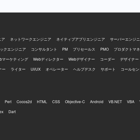
と捉えられる方を歓迎いたします。顧客およびチーム双方と丁寧に連携
重しながら進められる方を想定しております。ドメイン知識や業務ロジ
アップし、設計に落とし込める方、品質課題やボトルネックを自発的に
方にご活躍いただけます。 【ポジションの魅力】 経理向けSaaSの追加
新規システム開発において、設計フェーズからテストまで一貫して関わ
ョンです。多数のステークホルダーと連携しながら、設計品質の担保と
する経験を積むことができます。Ruby on RailsやAWS、生成AIを活
ニア
ネットワークエンジニア
ネイティブアプリエンジニア
サーバーエンジニ
、モダンな技術スタックを活かした上流工程中心の業務に携わることがで
ックエンジニア
コンサルタント
PM
プリセールス
PMO
プロダクトマネ
ックエンドはGo、Ruby on Rails、Unicorn、Nginx、PostgreSQL、
Elasticsearchなどを利用しております。フロントエンドはTypeScript、Re
ebマーケティング
Webディレクター
Webデザイナー
コーダー
デザイナー
tyled-components、Storybook、Webpackなどを利用しております。
ナー
DS、ElastiCache、S3、ElasticsearchService、Lambda、ElasticBea
ライター
UI/UX
オペレーター
ヘルプデスク
サポート
コールセン
ble、Datadog、CircleCI、Engine Yardなどを利用しております。その他
IRA、Notionなどのツールを利用しております。
Perl
Cocos2d
HTML
CSS
Objective-C
Android
VB.NET
VBA
ex
Dart