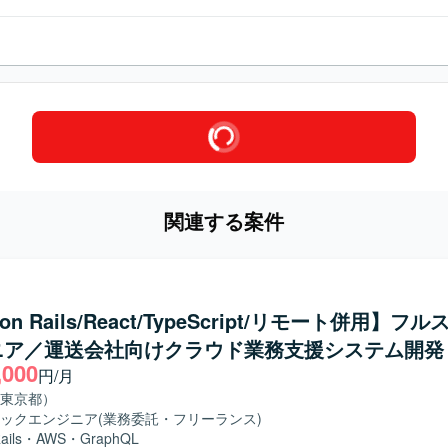
関連する案件
 on Rails/React/TypeScript/リモート併用】フ
ニア／運送会社向けクラウド業務支援システム開発
,000
円/月
東京都）
ックエンジニア
(業務委託・フリーランス)
ails
・
AWS
・
GraphQL