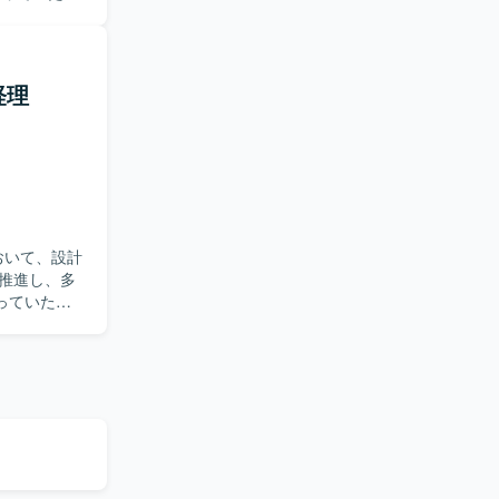
トエンドおよ
設計を進め
を通じてユ
的なAI機能
当できるた
プロジェク
ャ選定やパ
経理
運用・保
メンバーの
磨いていた
。新しいプ
たい方にマ
用しておりま
心をお持ち
Cache、
ます。データ
。スタートア
おります。開発
おいて、設計
る経験を積
、
推進し、多
進的な開発に
す。
っていただ
系、コンテナは
よび進捗管
び
装や、必要に
ールとして
仕様・スケ
グツールとして
ューを通じ
アップも行
もプロジェ