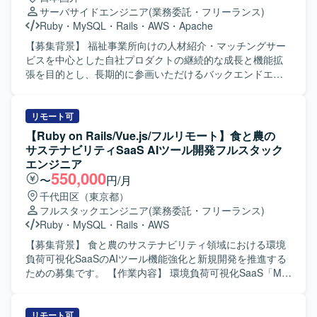
経験を積めます。画面開発にとどまらず、スキーマ設計や
サーバサイドエンジニア
(業務委託・フリーランス)
バックエンド実装まで一貫して携われます。 【開発環境】
Ruby
・
MySQL
・
Rails
・
AWS
・
Apache
Vue.js、React、Ruby on Railsを使用します。Claude
Code、GitHub Copilot、CodexなどのAIツールを活用した開
【募集背景】 福祉事業所向けの人材紹介・マッチングサー
発環境です。
ビスを中心とした自社プロダクトの継続的な成長と機能拡
張を目的とし、長期的に参画いただけるバックエンドエン
ジニアを募集しております。 【作業内容】 福祉事業所の支
援サービスを運営している企業にて、自社サービスの追加
開発をご担当いただきます。人材紹介・マッチングサービ
リモート可
スの開発チームに所属し、インターネットサービスの顧客
【Ruby on Rails/Vue.js/フルリモート】食と農の
価値向上を目的とした開発や、社内基幹業務システムの業
サステナビリティSaaS AIツール開発フルスタック
務生産性向上のための開発など、多岐にわたる開発案件に
エンジニア
携わっていただきます。 5年近い歴史のあるプロダクトのた
550,000
〜
円/月
め、既存の開発基盤や組織風土をキャッチアップいただき
千代田区（東京都）
つつ、プロダクト開発に参画していただきます。 フルサイ
フルスタックエンジニア
(業務委託・フリーランス)
クル型のプロダクト開発現場として、数人月単位のプロジ
Ruby
・
MySQL
・
Rails
・
AWS
ェクトにおける要件定義〜設計〜実装〜テストまでの各工
程を、計画策定から一貫してご担当いただきます。 また、
【募集背景】 食と農のサステナビリティ領域における環境
アーキテクチャ選定やパフォーマンス改善などの技術的な
負荷可視化SaaSのAIツール機能強化と新規開発を推進する
判断において、自ら根拠を持って意思決定し、若手メンバ
ための募集です。 【作業内容】 環境負荷可視化SaaS「My
ーの多いチームを率いていただきます。 【求める人物像】
エコものさし」におけるAIツール「Food AI Ideator (FAI)」
プロダクトや事業内容への理解を深めながら、安定的かつ
の新規開発および商品改良設計を行っていただきます。
長期的に参画いただける方を求めております。複数のエン
Ruby on RailsおよびVue.jsを用いた自社プロダクト・AIツ
リモート可