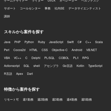
ゲームデザイナー
ElastiCache、S3、ElasticsearchService、Lambda、
ライター
UI/UX
オペレーター
ヘルプデスク
ElasticBeanstalkなど）、Ansible、Datadog、CircleCI、
サポート
コールセンター
事務
社内SE
データサイエンティスト
Engine Yardなどを利用しております。その他、GitHub、
Slack、JIRA、Notionなどのツールを利用しております。
講師
スキルから案件を探す
Java
PHP
Python
Ruby
JavaScript
Swift
C#
C++
Scala
Perl
Cocos2d
HTML
CSS
Objective-C
Android
VB.NET
VBA
VC++
C
Delphi
PL/SQL
COBOL
PL/I
RPG
Actionscript
SQL
shell
アセンブラ
Go言語
Kotlin
TypeScript
R言語
Apex
Dart
特徴から案件を探す
リモート可
週1勤務
週2勤務
週3勤務
週4勤務
週5勤務