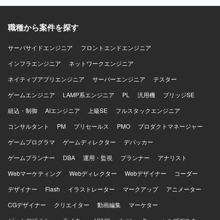
CloudFront、ElastiCache、WAFなど）上に構築されてお
7系を利用しています。DBはMySQL 8系、コンテナは
継ぎ資料のキャッチアップも行っていただきます。 【求め
り、Dockerを使用したコンテナ環境で運用しております。
Dockerを使用しています。インフラはAWS（EC2, Aurora,
る人物像】 曖昧な課題を自ら整理し、たたき台を作って前
データベースはMySQL、Redis、Elasticsearchを利用し、
SES, WAF, S3等）およびGCP（Vertex AIなど）を組み合わ
に進められる方を求めております。実装だけでなく、ドキ
職種から案件を探す
Nginxを用いた構成となっております。開発フローでは
せ、CIにはCircleCIを利用しています。開発ツールとして
ュメントや資料作成、関係者調整もプロジェクトの価値と
Github、GitHub ActionsやJenkins、Slackを活用し、
GitHub, Github Projects, Notion, Teams, Slack, Google
捉えられる方を歓迎いたします。顧客およびチーム双方と
サーバサイドエンジニア
フロントエンドエンジニア
Datadog、Fluentd、BigQuery、Redashなどによるモニタ
Meet、AIコーディングツールとしてVisual Studio Code,
丁寧に連携し、多数の関係者を尊重しながら進められる方
リングやデータ分析の仕組みが整っております。
Cursor, Claude Code, Gemini CLIを使用しています。
インフラエンジニア
を想定しております。ドメイン知識や業務ロジックを素早
ネットワークエンジニア
くキャッチアップし、設計に落とし込める方、品質課題や
ネイティブアプリエンジニア
サーバーエンジニア
テスター
ボトルネックを自発的に発見し、解決までの道筋を示せる
方にご活躍いただけます。 【ポジションの魅力】 経理向け
ゲームエンジニア
LAMP系エンジニア
PL
汎用機
ブリッジSE
SaaSの追加機能および新規システム開発において、設計フ
組込・制御
AIエンジニア
上級SE
フルスタックエンジニア
ェーズからテストまで一貫して関わることができるポジシ
ョンです。多数のステークホルダーと連携しながら、設計
コンサルタント
PM
プリセールス
PMO
プロダクトマネージャー
品質の担保とプロジェクト推進を主導する経験を積むこと
ゲームプログラマ
ができます。Ruby on RailsやAWS、生成AIを活用した開
ゲームディレクター
デバッカー
発・PoCなど、モダンな技術スタックを活かした上流工程
ゲームプランナー
DBA
運用・監視
プランナー
アナリスト
中心の業務に携わることができます。 【開発環境】 バック
エンドはGo、Ruby on Rails、Unicorn、Nginx、
Webマーケティング
Webディレクター
Webデザイナー
コーダー
PostgreSQL、Redis、Docker、Elasticsearchなどを利用し
デザイナー
Flash
イラストレーター
マークアップ
アニメーター
ております。フロントエンドはTypeScript、React、
Redux、styled-components、Storybook、Webpackなどを
CGデザイナー
クリエイター
動画編集
マーケター
利用しております。インフラはAWS（EC2、RDS、