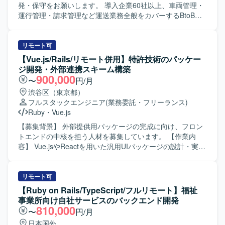
発・保守をお願いします。 導入企業60社以上、車両管理・
運行管理・請求管理など運送業務全般をカバーするBtoB
SaaSです。 新機能の設計・実装（バックエンド / フロント
エンド）を行います。 GraphQL APIの設計・実装を行いま
す。 既存機能の改善・バグ修正を行います。 コードレビュ
リモート可
ー、テスト整備を行います。 PMI（事業譲渡後の統合）に
【Vue.js/Rails/リモート併用】特許技術のパッケー
伴うシステム改善を行います。 【開発環境】 フレームワー
ジ開発・外部連携スキーム構築
ク : Ruby 3.2 / Rails 7.1 フロントエンド : React 18 /
900,000
〜
円/月
TypeScript 5.1 / Apollo Client (GraphQL) デザインツール：
渋谷区（東京都）
Figma など データベース : Amazon RDS インフラ : AWS
フルスタックエンジニア
(業務委託・フリーランス)
(ECS) バージョン管理 : Git/GitHub コミュニケーション/タ
Ruby
・
Vue.js
スク管理 : Slack, Google Meet, Notion を利用しています。
【募集背景】 外部提供用パッケージの完成に向け、フロン
トエンドの中核を担う人材を募集しています。 【作業内
容】 Vue.jsやReactを用いた汎用UIパッケージの設計・実装
を担当します。外部企業とのデータ連携を前提としたAPI・
データスキーマの設計および実装を行います。WebViewや
ブラウザなど多様な動作環境で安定稼働するフロントエン
リモート可
ドを構築します。 【求める人物像】 フロントエンド開発を
【Ruby on Rails/TypeScript/フルリモート】福祉
起点に、システム全体の仕組みづくりに主体的に取り組め
事業所向け自社サービスのバックエンド開発
る方を求めています。 【ポジションの魅力】 大手ポイント
810,000
〜
円/月
発行企業へ自社開発の特許エンジンをパッケージ提供する
日本国外