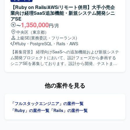
ジニア、PdM、デザイナーと密に協働しながら開発を進め
ールのフロントエンドおよびバックエンド開発を担当し、
【Ruby on Rails/AWS/リモート併用】大手小売企
る環境のため、コラボレーションとコミュニケーションを
クライアントの声を直接反映させる形で商品の改良設計を
業向け経理SaaS追加機能・新規システム開発シニ
大切にし、自発的に周囲と連携しながら課題解決に取り組
進めていただきます。GCP（Vertex AI等）やAIコーディン
アSE
める方にマッチいたします。 明確なアーキテクチャが存在
グツールを組み合わせた先進的なAI機能の実装に携わり、3
1,350,000
〜
円/月
しない状況でも、業務の背景や全体像を把握したうえで自
～5人程度のチームでアジャイルな機能開発およびコード管
中央区（東京都）
ら考えて推進できる方や、各案件について表層的な機能理
理・プロジェクト推進を行っていただきます。要件定義か
上級SE
(業務委託・フリーランス)
解にとどまらず、用いられている技術や直面した課題、そ
ら基本設計、詳細設計、実装、テスト、運用・保守、プロ
Ruby
・
PostgreSQL
・
Rails
・
AWS
の対応策といった思考プロセスまで踏み込んで考えられる
ダクト改良まで一貫して関わっていただきます。 【求める
方を歓迎いたします。 【ポジションの魅力】 グロース型の
人物像】 システム全体の設計や仕組みづくり、アーキテク
【募集背景】 経理向けSaaSへの追加機能および新規システ
小規模案件が多く、事業やプロダクトへの理解を深めなが
チャの選定に主体的に挑戦したい方を求めています。新し
ム開発プロジェクトにおいて、設計フェーズから参画する
ら、継続的な改善や機能追加を通じてユーザー価値の向上
いプロダクトを0→1で育てる過程に興味があり、スタート
シニアSEを募集しております。設計から開発、テストまで
に直接貢献できるポジションです。フルサイクルで開発工
アップでの開発に深く関わりたい方にマッチします。サス
を推進し、多数のステークホルダーが関わる中で設計品質
程を担当できるため、要件定義から実装・テストまで一貫
テナビリティ分野（環境問題、食・農の課題解決）への興
の担保とプロジェクト推進の両輪を担っていただきます。
した経験を積むことができ、アーキテクチャ選定やパフォ
味・関心をお持ちの方を歓迎いたします。 【ポジションの
【作業内容】 設計課題ドキュメントの作成・管理（課題の
他の案件を見る
ーマンス改善など技術的な意思決定にも主体的に関わるこ
魅力】 環境負荷可視化という社会的意義の高い領域で、自
整理・起票、関係者との解消推進）を主担当として実施い
とができます。若手メンバーの多いチームを率いる経験を
社SaaSプロダクトのAIツール開発にフルスタックで関わる
ただきます。設計からテストにかけてのWBS策定および進
通じて、技術的リードやチームビルディングのスキルも磨
ことができます。スタートアップならではのスピード感の
捗管理を行っていただきます。Ruby on Railsを用いた汎用
いていただけます。 【開発環境】 バックエンドはRuby、
「フルスタックエンジニア」の案件一覧
中で、クライアントの声を直接プロダクトに反映させる経
的で保守性の高い設計・実装や、必要に応じた技術検証・
Ruby on Railsを中心とし、フロントエンドには
験を積むことができ、GCP（Vertex AI等）や最新のAIコー
PoCを実施していただきます。プロダクトチームや関係各
「Ruby」の案件一覧
「Rails」の案件一覧
TypeScript、React.js、Jest、CodeceptJS、Playwright、
ディングツールを活用した先進的な開発に携わることがで
社との仕様・スケジュール調整を行っていただきます。提
Storybookなどを活用しております。インフラは
きます。 【開発環境】 フロントエンドはVue.js 3系および
案・報告資料の作成や、設計・コードレビューを通じた品
AWS（ALB、Fargate、Aurora、S3、Lambda、
Nuxt.js 3系、バックエンドはRuby 3系およびRuby on Rails
質担保もお任せいたします。既存の要件定義成果物や引き