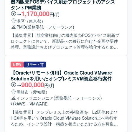
機内販売POSデバイス刷新プロジェクトのアシス
ジを獲得でき、インフラ更改案件における市場価値向上が
備や各種ポリシー設定、親会社と同様のアプリの配布設定
タントPM業務
見込めます。 【開発環境】 Microsoft Configuration
などを行っていただきます。また、セキュリティサービス
1,170,000
〜
円/月
Manager（MCM）、Windows Server 2016 / 2022、オンプ
としてMicrosoft Defender for EndpointおよびMicrosoft
港区（東京都）
レミス環境、クラウド環境となります。
Purviewの実装も予定されております。 【求める人物像】
PMO
(業務委託・フリーランス)
親会社環境の設計書を踏襲しながら、自律的に詳細設計や
構築を進めていただける方を求めております。ドキュメン
【募集背景】 航空業様向けの機内販売POSデバイス刷新プ
トを読み解きながら最適な構成を検討し、関係者と連携し
ロジェクトにおいて、新製品への移行に向けた企画や要件
つつ丁寧に環境を整備できる方です。 【ポジションの魅
整理、業務設計およびプロジェクト管理を強化するための
力】 新会社立ち上げに伴うMicrosoft 365基盤の構築に上流
募集となります。 【作業内容】 航空業様向けの機内販売
から関わることができ、Intuneを中心としたPC管理や
POSデバイス刷新プロジェクトにて、既存POSデバイスを
Microsoft Defender for Endpoint、Microsoft Purviewなどの
新製品へ移行するための企画、要件整理、業務設計、プロ
NEW
リモート可
セキュリティサービスの実装経験を一貫して積むことがで
ジェクト管理をご担当いただきます。 ブレインストーミン
【Oracle/リモート併用】Oracle Cloud VMware
きます。親会社環境を踏襲しつつも、新会社向けに最適化
グで整理された要件をもとに、モバイルオーダー導入に向
Solutionを用いたオンプレミスVM資産移行案件
された環境構築に携わることで、設計力や構築力を高めて
けたコンセプト資料を作成いたします。 モバイルオーダー
900,000
〜
円/月
いただけます。 【開発環境】 Microsoft 365, Microsoft
に関する調査結果の分析および戦略チーム向け引継ぎ資料
岡崎市（愛知県）
Intune, Microsoft Defender for Endpoint, Microsoft Purview
を作成いたします。 要件管理プロセスを策定し、要件一覧
インフラエンジニア
(業務委託・フリーランス)
および詳細要件管理テンプレートを作成いたします。 シス
AWS
・
VMWARE
テムアーキテクチャ概要図を作成いたします。 機内販売に
おける各種決済シナリオを整理し、業務フローを作成いた
【募集背景】 オンプレミス上のVM資産を、L2延伸および
します。 在庫引当、ロールバック、クレジットカード決済
HCX等を用いてOracle Cloud VMware Solution上へ移行す
に関する業務・システムフローを作成いたします。 新POS
るため、インフラ設計・構築を担当いただける方を募集し
デバイス導入に向けた移行計画を策定し、移行時の課題お
ます。 【作業内容】 OCI環境の構築、L2延伸作業、データ