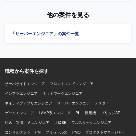
よび検討事項を整理いたします。 端末・デバイス運用計画
移行、OCIでの運用手順書作成を担当します。 【求める人
に関する検討およびドキュメントを作成いたします。 プロ
物像】 Oracle Cloudおよびオンプレミス環境のサーバ・ネ
他の案件を見る
ジェクトマネジメント計画書（Project Management Plan）
ットワークに関する知見を活かし、移行作業を主体的に推
を作成いたします。 WBS（Work Breakdown Structure）を
進できる方を求めています。 【ポジションの魅力】 Oracle
作成し、週次で維持管理いたします。 IT進捗報告資料を作
Cloud VMware Solutionを活用したクラウド移行に携わり、
「サーバーエンジニア」の案件一覧
成し、ステークホルダーへ報告いたします。 【求める人物
OCI環境構築からデータ移行、運用設計まで一連の経験を積
像】 主体性を持ってタスクを推進できる方を求めておりま
めます。 【開発環境】 Oracle Cloud
す。 関係者と円滑にコミュニケーションを取りながら協調
Infrastructure（OCI）、Oracle Cloud VMware
性を発揮し、提案力を持って業務に取り組んでいただける
Solution（OCVS）、HCXを使用します。
方が望ましいです。 冷静な判断力と高いストレス耐性・対
応力をお持ちの方を歓迎いたします。 【ポジションの魅
力】 航空業界の機内販売領域におけるPOSデバイス刷新プ
職種から案件を探す
ロジェクトに参画し、モバイルオーダー導入や決済業務フ
ロー設計など上流工程から携わることができます。 プロジ
サーバサイドエンジニア
フロントエンドエンジニア
ェクトマネジメント計画書やWBSの作成、IT進捗報告資料
インフラエンジニア
ネットワークエンジニア
の作成などを通じて、プロジェクトマネジメントスキルを
高めていただけます。 【開発環境】 Google Workspaceを
ネイティブアプリエンジニア
サーバーエンジニア
テスター
活用したドキュメント作成および情報共有を行います。
ゲームエンジニア
LAMP系エンジニア
PL
汎用機
ブリッジSE
組込・制御
AIエンジニア
上級SE
フルスタックエンジニア
コンサルタント
PM
プリセールス
PMO
プロダクトマネージャー