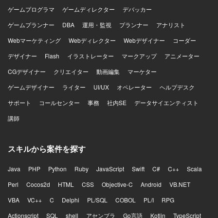
ゲームプログラマ
ゲームディレクター
デバッカー
ゲームプランナー
DBA
運用・監視
プランナー
アナリスト
Webマーケティング
Webディレクター
Webデザイナー
コーダー
デザイナー
Flash
イラストレーター
マークアップ
アニメーター
CGデザイナー
クリエイター
動画編集
マーケター
ゲームデザイナー
ライター
UI/UX
オペレーター
ヘルプデスク
サポート
コールセンター
事務
社内SE
データサイエンティスト
講師
スキルから案件を探す
Java
PHP
Python
Ruby
JavaScript
Swift
C#
C++
Scala
Perl
Cocos2d
HTML
CSS
Objective-C
Android
VB.NET
VBA
VC++
C
Delphi
PL/SQL
COBOL
PL/I
RPG
Actionscript
SQL
shell
アセンブラ
Go言語
Kotlin
TypeScript