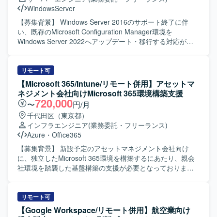
ル：Terraform、Cloud Build ・データモデリング：
WindowsServer
Dataform ・データビジュアライゼーション：
Metabase/Redash ・その他：Docker、GitHub、Slack、
【募集背景】 Windows Server 2016のサポート終了に伴
Github Copilot etc.
い、既存のMicrosoft Configuration Manager環境を
Windows Server 2022へアップデート・移行する対応が必
要となっているための募集となります。 【作業内容】
Windows Server 2016上で稼働中のMicrosoft Configuration
Manager環境について、Windows Server 2022へのOSアッ
リモート可
プデートおよび移行作業をご担当いただきます。 本番・準
【Microsoft 365/Intune/リモート併用】アセットマ
本番を含むサーバー群を対象に、移行計画の立案、影響調
ネジメント会社向けMicrosoft 365環境構築支援
査、環境構築、OSアップデート、テスト検証までを一連で
720,000
〜
円/月
対応いただきます。 オンプレミスとクラウドが混在するハ
千代田区（東京都）
イブリッド環境におけるMCMサーバーの移行設計や検証も
インフラエンジニア
(業務委託・フリーランス)
実施していただきます。 【求める人物像】 Microsoft
Azure
・
Office365
Configuration ManagerおよびWindows Serverに対する深い
技術理解を持ち、自律的に計画立案から検証まで推進いた
【募集背景】 新設予定のアセットマネジメント会社向け
だける方を求めております。 複数台サーバーを対象とした
に、独立したMicrosoft 365環境を構築するにあたり、親会
移行プロジェクトにおいて、関係者と連携しながら着実に
社環境を踏襲した基盤構築の支援が必要となっておりま
タスクを進められる方が望ましいです。 【ポジションの魅
す。 【作業内容】 新会社向けMicrosoft 365基盤の環境構築
力】 MCMのスペシャリストとして、ハイブリッド環境にお
から納品までをご担当いただきます。既存の親会社システ
けるサーバー群のOSアップデート・移行プロジェクトを主
ムの設計書をベースに詳細設計および構築を実施し、一部
リモート可
導する経験を積んでいただけます。 今後のWindows Server
ドキュメントの修正や加筆にも対応していただきます。
【Google Workspace/リモート併用】航空業向け
およびクライアント管理基盤の更なる刷新に向けたナレッ
IntuneによるPC管理の構築をメインに、PCの展開方式の整