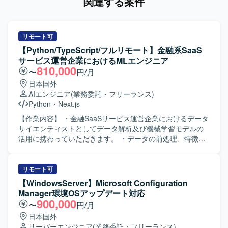
関連する案件
リモート可
【Python/TypeScript/フルリモート】金融系SaaS
サービス運営企業におけるMLエンジニア
810,000
〜
円/月
日本国外
AIエンジニア
(業務委託・フリーランス)
Python
・
Next.js
【作業内容】 ・金融SaaSサービス運営企業におけるデータ
サイエンティストとしてデータ解析及び機械学習モデルの
活用に携わっていただきます。 ・データの前処理、特徴量
エンジニアリング、モデル構築・評価おびよび改善を行っ
ていただきます。 ・機械学習モデルのパフォーマンス最適
化を行っていただきます。 ・プロダクト内および社内への
リモート可
AI導入を行っていただきます。 【開発環境】 ・開発言語：
【WindowsServer】Microsoft Configuration
Python、Typescript ・機械学習・統計モデリング：scikit-
Manager環境OSアップデート対応
learn、LightGBM、pandas、numpy etc. ・クラウドプラッ
900,000
〜
円/月
トフォーム：Google Cloud Platform ・分析基盤：BigQuery
日本国外
・アプリケーション：Next.js、FastAPI ・構成管理ツー
サーバーエンジニア
(業務委託・フリーランス)