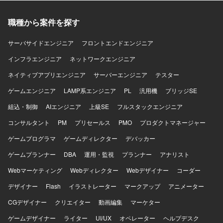
職種から案件を探す
サーバサイドエンジニア
フロントエンドエンジニア
インフラエンジニア
ネットワークエンジニア
ネイティブアプリエンジニア
サーバーエンジニア
テスター
ゲームエンジニア
LAMP系エンジニア
PL
汎用機
ブリッジSE
組込・制御
AIエンジニア
上級SE
フルスタックエンジニア
コンサルタント
PM
プリセールス
PMO
プロダクトマネージャー
ゲームプログラマ
ゲームディレクター
デバッカー
ゲームプランナー
DBA
運用・監視
プランナー
アナリスト
Webマーケティング
Webディレクター
Webデザイナー
コーダー
デザイナー
Flash
イラストレーター
マークアップ
アニメーター
CGデザイナー
クリエイター
動画編集
マーケター
ゲームデザイナー
ライター
UI/UX
オペレーター
ヘルプデスク