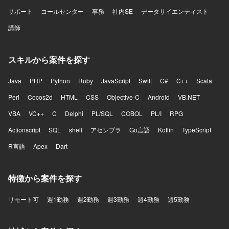
サポート
コールセンター
事務
社内SE
データサイエンティスト
講師
スキルから案件を探す
Java
PHP
Python
Ruby
JavaScript
Swift
C#
C++
Scala
Perl
Cocos2d
HTML
CSS
Objective-C
Android
VB.NET
VBA
VC++
C
Delphi
PL/SQL
COBOL
PL/I
RPG
Actionscript
SQL
shell
アセンブラ
Go言語
Kotlin
TypeScript
R言語
Apex
Dart
特徴から案件を探す
リモート可
週1勤務
週2勤務
週3勤務
週4勤務
週5勤務