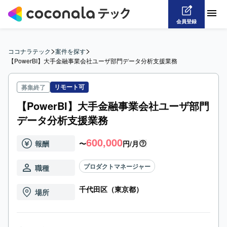
会員登録
>
>
ココナラテック
案件を探す
【PowerBI】大手金融事業会社ユーザ部門データ分析支援業務
リモート可
募集終了
【PowerBI】大手金融事業会社ユーザ部門
データ分析支援業務
600,000
報酬
〜
円/月
プロダクトマネージャー
職種
千代田区（東京都）
場所