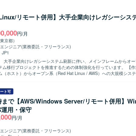
特定、復旧、再発防止策の実施まで一連の対応を行っていただきます。 【求め
定例等の打合せでリーダーシップを発揮できる方を求めています。ログや
手がかりに、未知のシステムでも自律的に問題を調査・解決できる方が
/Linux/リモート併用】大手企業向けレガシーシス
ドインフラに不慣れな部分があっても、臆せずキャッチアップしながら
応時に状況を整理しながら関係者へ的確に報告・連絡できる方を歓迎い
00,000
まらず、根本原因の解消まで責任を持って取り組める方にお願いしたい
円/月
東京都）
理解を深めながらスキルアップできるポジションです。AWSやコンテナ
エンジニア
(業務委託・フリーランス)
ンフラ技術にも触れながら、保守・エンハンス開発の経験を積んでいた
・
JP1
 PostgreSQLなどのRDBMSを利用したシステムに携わっていただきま
】 大手企業向けレガシーシステム刷新に伴い、メインフレームからオー
Docker/ECS等）、Reactを含むフロントエンド、REST APIやNode.
ム移行プロジェクトを推進するための体制強化を行っています。 【作業内容】 メ
nによるバックエンド開発などの技術要素に触れていただく機会があります。
（ホスト）からオープン系（Red Hat Linux / AWS）への大規模シ
参画していただきます。インフラ基盤、ミドルウェア、運用設計の専門
1/IM3を用いた監視運用への切り替えに伴う各種設計・構築および関連業
す。また、顧客向けの方式説明書や各種ドキュメントの作成も担当して
ート可
まで【AWS/Windows Server/リモート併用】Wi
でいただける方を求めています。関係者と円滑にコミュニケーションを
バ運用・保守
メント作成や説明などの業務も丁寧に対応していただける方が望ましいです
,000
魅力】 大規模なレガシーシステム刷新プロジェクトに携わることで、汎
円/月
の移行に関する知見を幅広く習得していただけます。インフラ基盤から
計まで一連の工程に関わることで、上流から下流までの経験を積むこと
エンジニア
(業務委託・フリーランス)