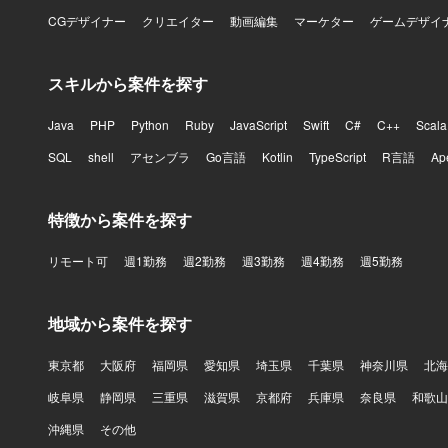
CGデザイナー
クリエイター
動画編集
マーケター
ゲームデザイ
スキルから案件を探す
Java
PHP
Python
Ruby
JavaScript
Swift
C#
C++
Scala
SQL
shell
アセンブラ
Go言語
Kotlin
TypeScript
R言語
Ap
特徴から案件を探す
リモート可
週1勤務
週2勤務
週3勤務
週4勤務
週5勤務
地域から案件を探す
東京都
大阪府
福岡県
愛知県
埼玉県
千葉県
神奈川県
北海
岐阜県
静岡県
三重県
滋賀県
京都府
兵庫県
奈良県
和歌山
沖縄県
その他