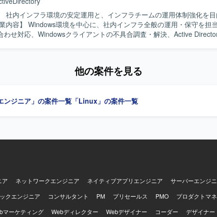
ctiveDirectory
、OpenMagic、Tibero などを利用しています。
】 社内インフラ環境の安定運用と、インフラチームの運用体制強化を目
わせ対応、Windowsクライアントの不具合調査・解決、Active Direct
ーの運用、Zscalerの運用支援、Hyper-V環境やオンプレミスサーバ
応を行います。AWS上のサーバにおけるOS・ミドルウェア・各種サー
、バックアップ・リストア対応、社内業務システムのアップデート・障
他の案件を見る
あわせて、ログや監視情報を活用したトラブルシューティング、恒久対
書・構成情報・対応履歴などのドキュメント整備を行います。 【求める人物像】
て得られた知見を整理し、手順の標準化や再発防止につなげられる方を
エンジニア」の案件一覧
「Linux」の案件一覧
など、幅広い社内インフラの運用・保守に携われます。 【開発環境】 OSは
 Server、Linuxです。仮想基盤はHyper-Vを使用します。ゼロトラスト
ZIA、ZPA、Client Connector）、ディレクトリはActive Directory、G
トはPowerShell、シェルスクリプトを使用します。AWSサービスはEC
M、CloudWatch、スナップショット、セキュリティグループを使用します
ニア
ネットワークエンジニア
ネイティブアプリエンジニア
サーバーエンジニ
ックエンジニア
コンサルタント
PM
プリセールス
PMO
プロダクトマネ
ebマーケティング
Webディレクター
Webデザイナー
コーダー
デザイナー