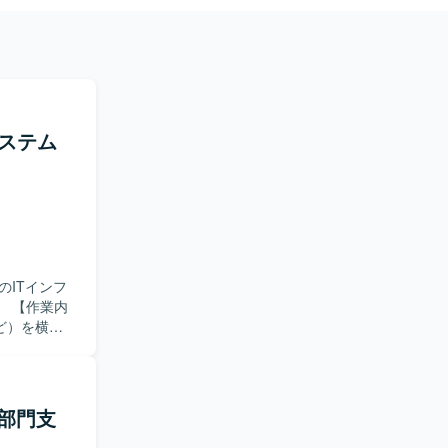
システム
ITインフ
内
ど）を横断
IT／情シ
クラウド）の
行っていた
ンバー管理・
部門支
を推進して