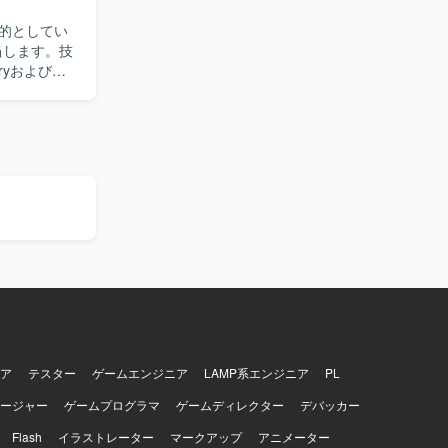
的としてい
oryおよびグ
の運用・監
ビスのアップ
害対応も担
応・改善策
求めていま
・プロキシは
POを使用しま
2、EBS、
。
ア
テスター
ゲームエンジニア
LAMP系エンジニア
PL
ージャー
ゲームプログラマ
ゲームディレクター
デバッカー
Flash
イラストレーター
マークアップ
アニメーター