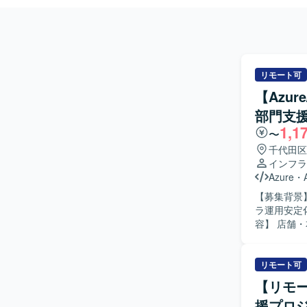
リモート可
【Azu
部門支援
1,1
〜
千代田区
インフラ
Azure
・
【募集背景
ラ運用安定化
容】 店舗
的に支援し
ス領域の運
運用管理を
リモート可
だきます。
【リモ
育成、ベン
援プロ
いただきます。 【求める人物像】 ITインフラ全般に横断的な知識を