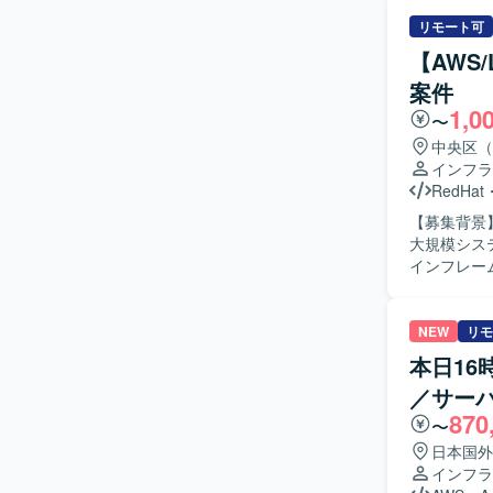
検知から原因
人物像】 
リモート可
スコードを
【AWS
す。クラウ
案件
方、障害対
1,0
復旧にとど
〜
ます。 【ポジションの魅力】 本番環境での障害対応やログを起点とした調査を通じて、システ
中央区（
ム全体への
インフラ
クラウドイ
RedHat
【開発環境】
【募集背景
コンテナ環境（
大規模システ
Kotli
インフレーム
ジェクトに
かれ、JP
いただきま
NEW
リモ
す。 【求める人物像】 汎用機とオープン系双方の技術に対して主体的にキャッチアップしなが
本日16時
ら取り組ん
／サー
ら、ドキュ
870
ジションの
〜
ープン系へ
日本国外
ア、運用設
インフラ
す。 【開発環境】 AWS、Red Hat Linux、Openframe、HULFT8/10、SMAIL、JP1/AJS、