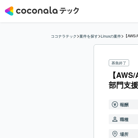
>
>
>
【AWS
ココナラテック
案件を探す
Linuxの案件
募集終了
【AWS
部門支
報酬
職種
場所