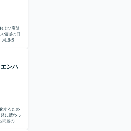
りながら、
とができま
ダーとしての
および店舗
舗IT（POS
、周辺機器
グ、設定、入
担当します。
志向が強
・エンハ
・サポート経
れながらスキ
化するため
も問題の調
について、