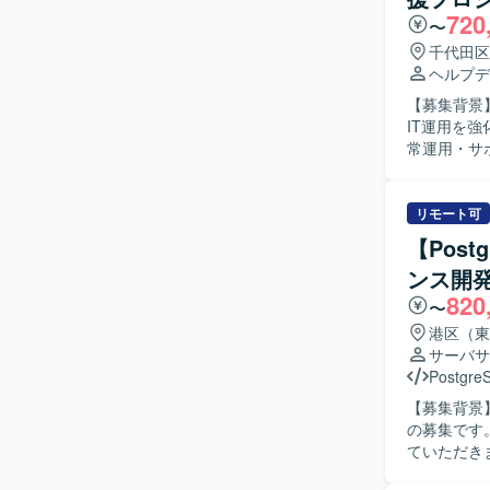
720
自動化を推
〜
調整・折衝をリードで
千代田区
業のITイ
ヘルプデ
す。 MS
【募集背景
経験をさらに深めていただけます
IT運用を強化する
Intune
常運用・サ
／PBX 
などに関す
替対応を行い
店舗IT（POS、P
リモート可
体的に業務
【Pos
く、成長意欲のある方を歓迎
ンス開
システム部
820
験を積むこ
〜
ルアップできる環境です。 【開発環境】 M365、Ac
港区（東
系ツールおよ
サーバサ
Postgre
【募集背景
の募集です。 【作業内容】 不動産システム関連のシステム保守およびエンハンス
ていただき
査・原因特