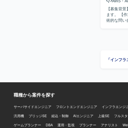
AWS
・
A
JP1/IM3
【募集背景
ます。 【作業内容】 Windows環境を中心に、社内インフラ全般の運用・保守を担当します。技
術的な問い合
ループポリシ
視・障害対
デート対応
当します。
の検討、手順
対応を通じ
「インフラ
す。 【ポジションの魅力】 Windows、Active Directory、Zscaler、Hyper-V、オンプレミスサー
バ、AWS環境
Windows
Zscaler（
す。スクリプ
VPC、IA
職種から案件を探す
サーバサイドエンジニア
フロントエンドエンジニア
インフラエンジ
汎用機
ブリッジSE
組込・制御
AIエンジニア
上級SE
フルスタ
ゲームプランナー
DBA
運用・監視
プランナー
アナリスト
W