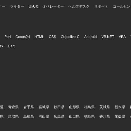
ナー
ライター
UI/UX
オペレーター
ヘルプデスク
サポート
コールセン
Perl
Cocos2d
HTML
CSS
Objective-C
Android
VB.NET
VBA
ex
Dart
道
青森県
岩手県
宮城県
秋田県
山形県
福島県
茨城県
栃木県
県
鳥取県
島根県
岡山県
広島県
山口県
徳島県
香川県
愛媛県