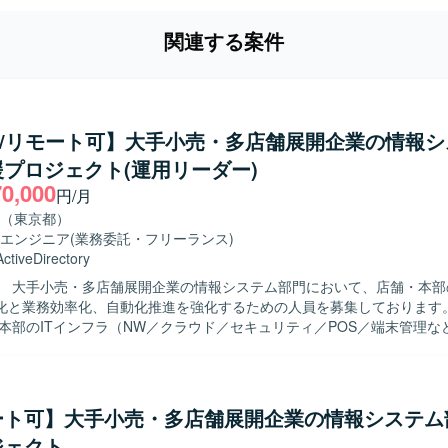
関連する案件
re/リモート可】大手小売・多店舗展開企業の情報
プロジェクト(運用リーダー)
70,000
円/月
（東京都）
エンジニア
(業務委託・フリーランス)
ActiveDirectory
】 大手小売・多店舗展開企業の情報システム部門において、店舗・本部の
と業務効率化、自動化推進を強化するための人員を募集しております。 【作業
・本部のITインフラ（NW／クラウド／セキュリティ／POS／端末管理な
、運用安定化・業務効率化・自動化推進をリードしていただきます。 社内
用リードを行っていただきます。 業務ツール・IT基盤（MS系／NW／
担当していただきます。 セキュリティ運用・インシデント対応の統括を
 運用設計、タスク・工数管理、改善推進を実施していただきます。 メ
ート可】大手小売・多店舗展開企業の情報システム
ダーコントロールを行っていただきます。 コスト管理および運用最適化
ジェクト
持ち、主体的に運用改善や