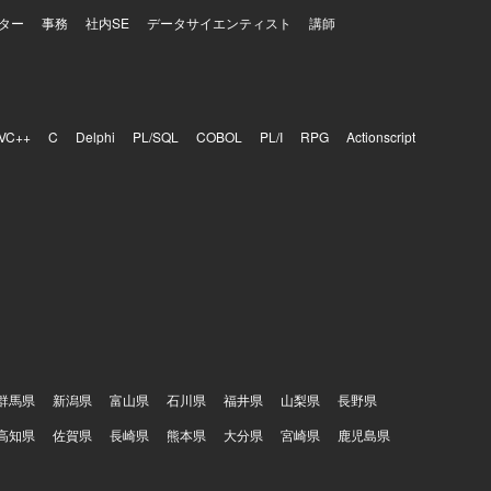
ター
事務
社内SE
データサイエンティスト
講師
VC++
C
Delphi
PL/SQL
COBOL
PL/I
RPG
Actionscript
群馬県
新潟県
富山県
石川県
福井県
山梨県
長野県
高知県
佐賀県
長崎県
熊本県
大分県
宮崎県
鹿児島県