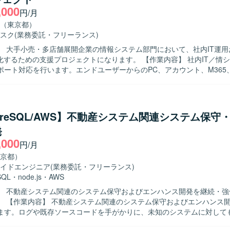
,000
進できる方を求めております。 関係者と円滑にコミュニケーションを取
円/月
きる方を歓迎いたします。 【ポジションの魅力】 大規模な多店舗展開企
（東京都）
ンフラ全体を俯瞰しながら、運用設計から改善推進まで一貫して関わるこ
スク
(業務委託・フリーランス)
系基盤やクラウド、セキュリティなど幅広い技術領域に携わり、運用リー
】 大手小売・多店舗展開企業の情報システム部門において、社内IT運用
。 【開発環境】 MS系基盤（AD／Entra ID／M365／
ための支援プロジェクトになります。 【作業内容】 社内IT／情シス領域の日
）、クラウド基盤（AWS、Azure）、ネットワーク（FW／無線LAN 等）、店
ポート対応を行います。エンドユーザーからのPC、アカウント、M365
など）を利用した環境で運用していただきます。
る問い合わせ対応を実施します。PCおよびモバイル端末のキッティン
ます。MS系ツール（M365／AD／Entra ID／Intune）の運用作業を
BX 等）の運用サポートを行います。 【求める人物像】 セルフスターターで主
に取り組める方を求めています。新しい技術や業務へのキャッチアップ
tgreSQL/AWS】不動産システム関連システム保守
します。 【ポジションの魅力】 大手小売・多店舗展開企業の情報
発
門において、社内ITと店舗ITの双方に関わることができ、多様なIT運用
,000
とができます。MS系ツールや店舗IT領域など幅広い技術スタックに触
円/月
tive Directory、Entra ID、Intune などのMS
京都）
び店舗IT（POS、PBX 等）を利用した運用環境になります。
イドエンジニア
(業務委託・フリーランス)
SQL
・
node.js
・
AWS
】 不動産システム関連のシステム保守およびエンハンス開発を継続・強
開発に携わっ
ます。ログや既存ソースコードを手がかりに、未知のシステムに対して
定・不具合修正を行っていただきます。また、本番環境で発生した障害