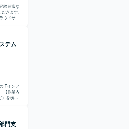
経験豊富な
対応、ログ分析、
キュメント
ラウドサー
外部協力会
サービスに
システム
を積むこと
高めること
ディレクトリサー
ITインフ
内
ど）を横断
IT／情シ
クラウド）の
行っていた
ンバー管理・
部門支
を推進して