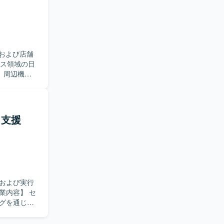
りながら、
とができま
ダーとしての
および店舗
舗IT（POS
、周辺機器
グ、設定、入
担当します。
志向が強
ィ支援
・サポート経
れながらスキ
および実行
ングを通じて
よび優先順
や運用への落