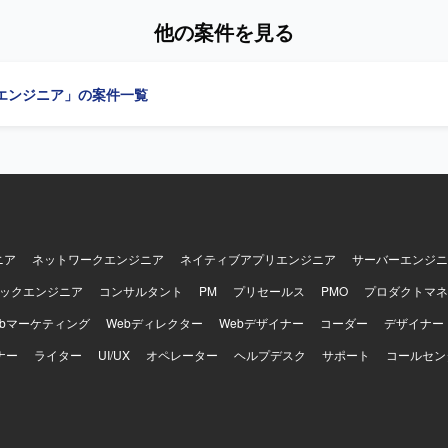
推進していただきます。あわせて、セキュリティに関する日常的な相談
他の案件を見る
援、脆弱性／リスク情報の整理および対応方針の提示、各種ドキュメン
、運用ルール等）を行っていただきます。 【求める人物像】 顧客との対話を
を抽出し構造化することができ、改善施策を自ら検討して実行可能な形
エンジニア」の案件一覧
めております。主体的に意見を出しながら顧客折衝・ディスカッション
リティ領域に関心を持って継続的にキャッチアップできる方が望ましいです
魅力】 単なるアセスメントや助言に留まらず、顧客に伴走しながらセキ
ら実行、運用としての定着まで一連のプロセスに深く関わることができ
ンサルと実務推進の両面で経験を積むことができ、顧客課題の整理力や
ョンです。 【開発環境】 セキュリティ運用に関わる各種ソリュー
W、EDR、ログ管理、認証、インシデント対応 等）やクラウドセキュリテ
ス・ツール群を対象として業務を行っていただきます。
ニア
ネットワークエンジニア
ネイティブアプリエンジニア
サーバーエンジニ
ックエンジニア
コンサルタント
PM
プリセールス
PMO
プロダクトマネ
ebマーケティング
Webディレクター
Webデザイナー
コーダー
デザイナー
ナー
ライター
UI/UX
オペレーター
ヘルプデスク
サポート
コールセン