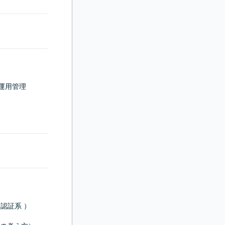
運用管理

証系 ）
