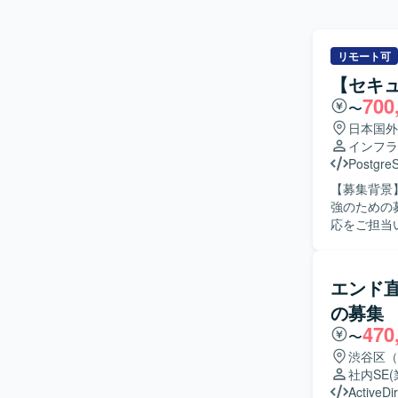
リモート可
【セキュ
700
〜
日本国外
インフラ
Postgre
【募集背景
強のための募集です。 【作業内容】 弊社システ
応をご担当
を行ってい
だきます。
よび通知体
エンド
を基にした業
の募集
物像】 セ
470
ただける方
〜
推進していただける方が望ま
渋谷区（
DNS を
社内SE
止策の実装
ActiveDi