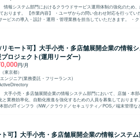
貢献できる環境です。 【開発環境】 対象システムは Oracle Cloud
】 情報システム部門におけるクラウドサービス運用体制の強化のため、
ructure（OCI）、PostgreSQL、DNS となっております。インシデント
ユーザからの問い合わせ対応を行っていただきます。
、アクセス制御の見直し、検知および通知体制の再構築、運用移管やド
サービスの導入・設計・運用・管理業務を担当していただきます。 ・ク
た業務に取り組んでいただきます。
ルールの作成および管理業務を行っていただきます。 ・グループ会社や
行っていただきます。 【求める人物像】 ・主体的に業務に取り組み、
滑にコミュニケーションが取れる方を求めております。 ・新しい技術や
ら積極的に調査・検証できる方を歓迎いたします。 【ポジションの魅力】 ・ク
re/リモート可】大手小売・多店舗展開企業の情報
ビスの導入から運用まで一連の業務に携わることで、幅広い知識と経験
プロジェクト(運用リーダー)
。 ・グループ会社や外部協力会社との連携を通じて、調整力や折衝力を
70,000
境を中心に業務を
円/月
ます。 ・Active Directory や Entra ID（旧 Azure AD）などの
（東京都）
携わっていただく場合があります。
エンジニア
(業務委託・フリーランス)
ActiveDirectory
】 大手小売・多店舗展開企業の情報システム部門において、店舗・本部の
と業務効率化、自動化推進を強化するための人員を募集しております。 【作業
・本部のITインフラ（NW／クラウド／セキュリティ／POS／端末管理な
、運用安定化・業務効率化・自動化推進をリードしていただきます。 社内
用リードを行っていただきます。 業務ツール・IT基盤（MS系／NW／
担当していただきます。 セキュリティ運用・インシデント対応の統括を
 運用設計、タスク・工数管理、改善推進を実施していただきます。 メ
ート可】大手小売・多店舗展開企業の情報システム
ダーコントロールを行っていただきます。 コスト管理および運用最適化