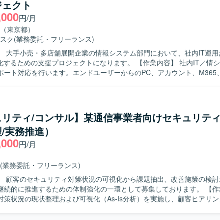
ジェクト
持ち、主体的に運用改善や
,000
進できる方を求めております。 関係者と円滑にコミュニケーションを取
円/月
きる方を歓迎いたします。 【ポジションの魅力】 大規模な多店舗展開企
（東京都）
ンフラ全体を俯瞰しながら、運用設計から改善推進まで一貫して関わるこ
スク
(業務委託・フリーランス)
系基盤やクラウド、セキュリティなど幅広い技術領域に携わり、運用リー
】 大手小売・多店舗展開企業の情報システム部門において、社内IT運用
。 【開発環境】 MS系基盤（AD／Entra ID／M365／
ための支援プロジェクトになります。 【作業内容】 社内IT／情シス領域の日
）、クラウド基盤（AWS、Azure）、ネットワーク（FW／無線LAN 等）、店
ポート対応を行います。エンドユーザーからのPC、アカウント、M365
など）を利用した環境で運用していただきます。
る問い合わせ対応を実施します。PCおよびモバイル端末のキッティン
ます。MS系ツール（M365／AD／Entra ID／Intune）の運用作業を
BX 等）の運用サポートを行います。 【求める人物像】 セルフスターターで主
に取り組める方を求めています。新しい技術や業務へのキャッチアップ
ュリティ/コンサル】某通信事業者向けセキュリテ
します。 【ポジションの魅力】 大手小売・多店舗展開企業の情報
/実務推進）
門において、社内ITと店舗ITの双方に関わることができ、多様なIT運用
,000
とができます。MS系ツールや店舗IT領域など幅広い技術スタックに触
円/月
tive Directory、Entra ID、Intune などのMS
び店舗IT（POS、PBX 等）を利用した運用環境になります。
(業務委託・フリーランス)
】 顧客のセキュリティ対策状況の可視化から課題抽出、改善施策の検討
続的に推進するための体制強化の一環として募集しております。 【作業内容】 セ
対策状況の現状整理および可視化（As-Is分析）を実施し、顧客ヒアリ
よびリスク評価を行っていただきます。セキュリティ改善施策の検討お
行計画の策定およびTo-Be設計を行い、施策実行における顧客伴走支援