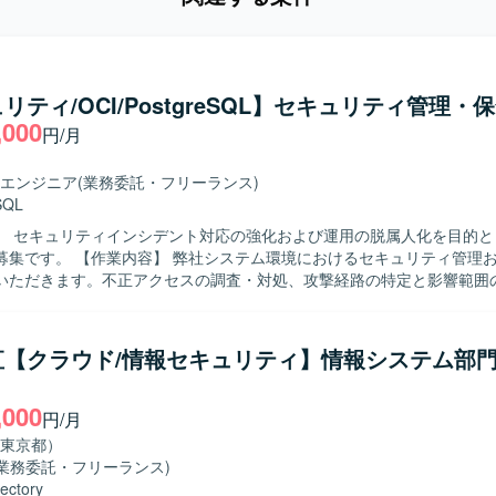
リティ/OCI/PostgreSQL】セキュリティ管理・
,000
円/月
エンジニア
(業務委託・フリーランス)
SQL
】 セキュリティインシデント対応の強化および運用の脱属人化を目的と
ム環境におけるセキュリティ管理および保全対
いただきます。不正アクセスの調査・対処、攻撃経路の特定と影響範囲
ただきます。ログ分析や不審通信の検知、再発防止策の立案と実装を実
あわせて、脆弱性診断と対策、アクセス制御や認証の見直し、インシデ
制の再構築を行っていただきます。運用・保守の引き継ぎとして、環境
直【クラウド/情報セキュリティ】情報システム部
務移管や運用ドキュメントの整備・更新にも携わっていただきます。 【求める人
キュリティ分野に強い関心を持ち、主体的に課題を発見し改善策を提案・
,000
を求めています。関係者と連携しながら、インシデント対応や運用標準
円/月
しいです。 【ポジションの魅力】 クラウド環境やデータベース、
東京都）
対象としたセキュリティ管理に幅広く携わることができ、インシデント対
(業務委託・フリーランス)
、運用標準化まで一連のプロセスを経験していただけます。セキュリテ
rectory