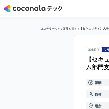
>
>
【セキュリティ】大手
ココナラテック
案件を探す
リ
募集終了
【セキ
ム部門
報酬
職種
場所