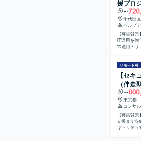
援プロ
いただきます。 【求める人物像】 ITインフラ全般に横断的な知識を
720
自動化を推
〜
調整・折衝をリードで
千代田区
業のITイ
ヘルプデ
す。 MS
【募集背景
経験をさらに深めていただけます
IT運用を強化する
Intune
常運用・サ
／PBX 
などに関す
替対応を行い
店舗IT（POS、P
リモート可
体的に業務
【セキ
く、成長意欲のある方を歓迎
（伴走型
システム部
800
験を積むこ
〜
ルアップできる環境です。 【開発環境】 M365、Ac
東京都
系ツールおよ
コンサル
【募集背景
支援までを継
キュリティ
課題抽出お
位付け、実