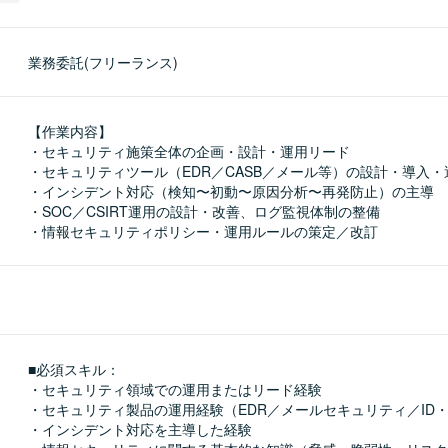
業務委託(フリーランス)
【作業内容】

・セキュリティ施策全体の企画・設計・運用リード

・セキュリティツール（EDR／CASB／メール等）の設計・導入・
・インシデント対応（検知〜初動〜原因分析〜再発防止）の主導

・SOC／CSIRT運用の設計・改善、ログ監視体制の整備

・情報セキュリティポリシー・運用ルールの策定／改訂
■必須スキル：
・セキュリティ領域での運用またはリード経験

・セキュリティ製品の運用経験（EDR／メールセキュリティ／ID・認
・インシデント対応を主導した経験
