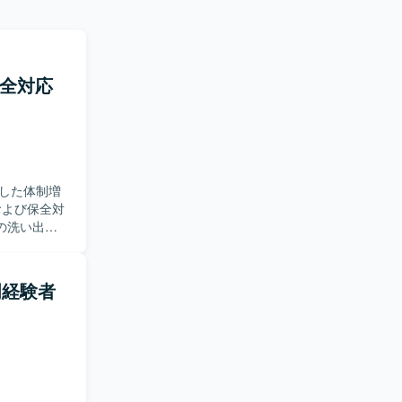
保全対応
した体制増
の洗い出し
施していた
ント検知お
構築手順書
門経験者
実行してい
化を着実に
応から再発防
ィ体制の強