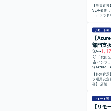
化や運用の脱属人化に直接
【募集背景
Infrast
SEを募集しております。 【作業内容】 ・
脆弱性診断
・クラウド
整備といっ
ビスの運用
社との連携や調整業務を
関係者と円
リモート可
関心を持ち、自
【Azu
ラウドサー
部門支援
ができます
1,1
ができます。 【開発環境】 ・Google Workspace などのクラウドサービス環
〜
行っていただき
千代田区
ビス環境に
インフラ
Azure
・
【募集背景
ラ運用安定化
容】 店舗
的に支援し
ス領域の運
運用管理を
リモート可
だきます。
【リモ
育成、ベン