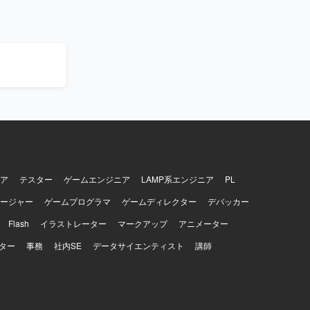
対応および
ト作成（報
に落とし込
をリード
。 【ポ
ュリティ対
ます。セキ
改善提案力
ィ、SIEM
ア
テスター
ゲームエンジニア
LAMP系エンジニア
PL
ージャー
ゲームプログラマ
ゲームディレクター
デバッカー
Flash
イラストレーター
マークアップ
アニメーター
ター
事務
社内SE
データサイエンティスト
講師