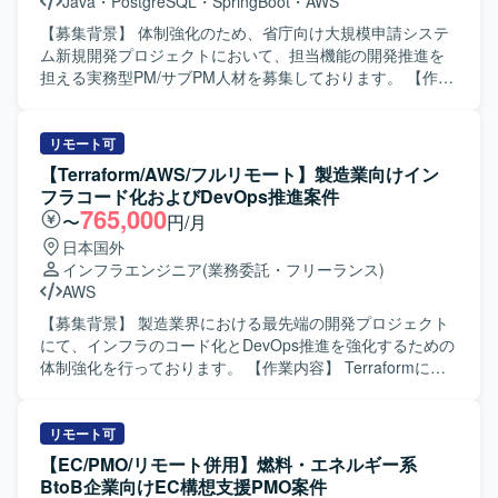
Java
・
PostgreSQL
・
SpringBoot
・
AWS
ていただきます。 会議のファシリテーションおよび論点整
理を通じて、意思決定を支援していただきます。 【求める
【募集背景】 体制強化のため、省庁向け大規模申請システ
人物像】 顧客側PdMを支援する立場として、事業目線で課
ム新規開発プロジェクトにおいて、担当機能の開発推進を
題を整理し、意思決定を支援できる方を求めております。
担える実務型PM/サブPM人材を募集しております。 【作業
複数のステークホルダーと建設的にコミュニケーションを
内容】 省庁向けの大規模申請システム新規開発において、
取りながら、論点を整理し合意形成をリードできる方を想
申請受付に関わるシステム領域の設計・開発推進をご担当
定しております。 【ポジションの魅力】 事業の中核である
いただきます。利用者増加に伴う手続負荷の軽減と業務効
リモート可
アート取引領域において、CRM業務および基幹システムの
率化を目的としたシステムの開発を進めていただきます。
【Terraform/AWS/フルリモート】製造業向けイン
設計から関与していただけます。 経営層から現場部門、開
具体的には、担当機能の開発推進、進捗・課題・リスク管
フラコード化およびDevOps推進案件
発チームまで横断的に関わりながら、DX推進に直接貢献で
理、仕様整理や不明点の確認、論点整理、元請への報告、
765,000
〜
円/月
きるポジションです。 CRMデータ基盤や業務プロセスの設
関係者調整、他チームや関連部署との横断調整、各種資料
日本国外
計を通じて、上流工程のスキルを高めることができます。
作成などを行っていただきます。 【求める人物像】 複数部
インフラエンジニア
(業務委託・フリーランス)
【開発環境】 Salesforceやkintoneなどのクラウド型CRMプ
門・複数組織が関わる大規模案件の中で、主体的に論点を
AWS
ラットフォームを中心とした環境を想定しております。
整理しながら関係者と円滑にコミュニケーションを取り、
自走してプロジェクトを推進できる方を求めております。
【募集背景】 製造業界における最先端の開発プロジェクト
また、業務システム開発における一連の工程を理解し、ド
にて、インフラのコード化とDevOps推進を強化するための
キュメント作成を通じて情報をわかりやすく整理できる方
体制強化を行っております。 【作業内容】 Terraformによ
が望ましいです。 【ポジションの魅力】 省庁向けの大規模
る環境構築とコード管理を行っていただきます。
申請システムという社会的インパクトの大きい案件に参画
OpenClaw（Open-Crow）を動作させる環境のTerraformコ
いただけます。利用者増加に伴う業務課題の解決に直結す
ード作成およびコードレビュー対応、Terraformのアプライ
リモート可
るシステム開発の中核を担えるため、上流からのプロジェ
作業と、それに伴う関係各所への連携・通知・調整を実施
【EC/PMO/リモート併用】燃料・エネルギー系
クトマネジメント経験を積むことができます。複数本部に
していただきます。 また、CI/CDおよび評価運用の仕組み
BtoB企業向けEC構想支援PMO案件