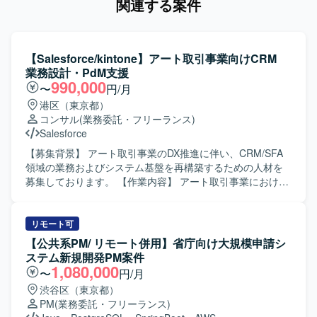
関連する案件
【Salesforce/kintone】アート取引事業向けCRM
業務設計・PdM支援
990,000
〜
円/月
港区（東京都）
コンサル
(業務委託・フリーランス)
Salesforce
【募集背景】 アート取引事業のDX推進に伴い、CRM/SFA
領域の業務およびシステム基盤を再構築するための人材を
募集しております。 【作業内容】 アート取引事業における
CRM/SFA領域の現状分析および課題整理を行っていただき
ます。 Salesforceやkintone等に分散している顧客情報・営
業活動情報の運用状況を調査し、顧客管理・営業管理業務
リモート可
のTo-Be設計を実施していただきます。 顧客管理領域のデ
【公共系PM/ リモート併用】省庁向け大規模申請シ
ータモデル設計、運用ルール策定、CRMデータ移行方針の
ステム新規開発PM案件
策定を行っていただきます。 業務要件を機能要件・画面要
1,080,000
〜
円/月
件・データ要件へと落とし込み、仕様として整理していた
渋谷区（東京都）
だきます。 経営層、業務部門、開発チームとの間で調整を
PM
(業務委託・フリーランス)
行い、MVP策定やフェーズ分け、優先順位付けをリードし