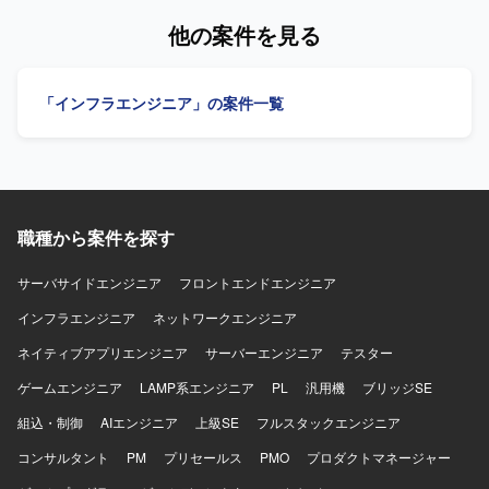
ム構成を自らキャッチアップし、抜け漏れのない要件整理
ー（IF）の要件定義および設計を担当いたします。 SiView
他の案件を見る
や論点整理ができる方、ステークホルダーとのコミュニケ
と周辺システム間のデータ連携設計、各種コンバーター
ーションを円滑に行い、社内調整や経営層向け説明をリー
（IF）の要件定義支援、データ移行設計およびデータ検
ドいただける方が望ましいです。また、資料作成や課題管
証、DB設計およびデータモデル検討、マスタ管理設計支
「インフラエンジニア」の案件一覧
理などの実務を厭わず、細やかなタスク管理を継続的に行
援、システム設計書作成などを行っていただきます。 【求
える方を歓迎いたします。 【ポジションの魅力】 構想段階
める人物像】 製造業向けシステムやMES領域に関する知見
から参画し、要件定義・ベンダー選定といった上流フェー
を活かしながら、関係者と連携して主体的に要件定義や設
ズを主導的に支援いただけるため、発注者側PMOとしての
計を推進していただける方を求めております。 【ポジショ
経験を深めることができます。ECと業務システム・基幹シ
ンの魅力】 MES切替という基幹領域のプロジェクトにおい
ステムとの連携を含むプロジェクトであるため、業務理解
て、データ連携やマスタ管理といった中核部分の要件定義
とシステム理解の両面でスキルアップが可能です。また、
職種から案件を探す
から設計までを一貫して担当できるため、製造システムに
社内説明資料や比較資料の作成を通じて、経営層向けのプ
おける上流工程の経験を深めていただけます。 【開発環
レゼンテーションや意思決定支援の経験も積んでいただけ
境】 IBM系MES「SiView」を中心とした製造システム環境
サーバサイドエンジニア
フロントエンドエンジニア
ます。 【開発環境】 Backlogなどのタスク管理サービスを
において、各種コンバーター（IF）、DB設計、データモデ
インフラエンジニア
ネットワークエンジニア
活用しながら、各種管理表や資料の作成・更新を行ってい
ル設計、マスタ管理設計などの業務に携わっていただきま
ただく想定です。詳細なシステム環境については、ベンダ
す。
ネイティブアプリエンジニア
サーバーエンジニア
テスター
ー選定後に確定していく計画です。
ゲームエンジニア
LAMP系エンジニア
PL
汎用機
ブリッジSE
組込・制御
AIエンジニア
上級SE
フルスタックエンジニア
コンサルタント
PM
プリセールス
PMO
プロダクトマネージャー