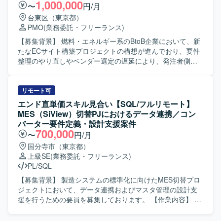
よる合同開発体制のもとで、横断的な調整力やマネジメン
化として、開発・運用基盤における効率的なCIプロセスの
1,000,000
〜
円/月
トスキルを高められる環境です。 【開発環境】 Flutter、
設計および実装、開発環境（コードエディター）の整備と
台東区（東京都）
Java、TypeScript、SpringBoot、PostgreSQL、React、
ドキュメント化、クラウド上のWeb操作からコードエディ
PMO
(業務委託・フリーランス)
AWS などを用いた環境での開発となります。
ターへの移行に伴う拡張機能やツールの設定・検証、手順
書や仕様書の作成・アップデートのサポートを行っていた
【募集背景】 燃料・エネルギー系のBtoB企業において、新
だきます。 【求める人物像】 インフラのコード化や
たなECサイト構築プロジェクトの構想が進んでおり、要件
DevOpsに主体的に取り組み、チームと連携しながら開発全
整理のやり直しやベンダー選定の遅延により、発注者側の
体の生産性向上に貢献していただける方を求めておりま
プロジェクト推進力を強化する必要が生じております。そ
す。 【ポジションの魅力】 生成AIを活用した最先端技術に
のため、要件定義初期フェーズから伴走いただけるPMOを
触れながら、大手製造業向けの影響力の大きい基盤開発に
募集しております。 【作業内容】 構想段階および要件整理
リモート可
携わることができます。単なるインフラ維持管理にとどま
中のプロジェクトに参画いただき、発注者側PMOとしてプ
エンド直単価スキル見合い【SQL/フルリモート】
らず、CI/CDの仕組み化やエディター環境の整備など、
ロジェクト全体の推進支援を行っていただきます。具体的
MES（SiView）切替PJにおけるデータ連携／コン
DevOpsの推進者として開発全体の仕組みづくりを主導して
には、要件整理資料や論点整理資料の作成、既存の構想資
バーター要件定義・設計支援案件
いただけます。 【開発環境】 Terraformを用いたインフラ
料やRFP、業務フロー、現行システム資料を踏まえた再要
700,000
〜
円/月
コード化および主要クラウドサービス（AWSなど）上での
件整理を行っていただきます。また、課題管理表、ToDo管
国分寺市（東京都）
環境構築・運用を行う開発環境となっております。
理表、スケジュール表など各種管理資料の整備・更新、ベ
上級SE
(業務委託・フリーランス)
ンダー比較表・見積比較表の作成および更新、社内説明資
PL/SQL
料や会議アジェンダの作成支援を行っていただきます。開
発ベンダーとの打合せに参加し、提案内容および見積内容
【募集背景】 製造システムの標準化に向けたMES切替プロ
のレビューや論点整理を行いながら、社内関係者との合意
ジェクトにおいて、データ連携およびマスタ管理の設計支
形成をサポートしていただきます。 【求める人物像】 発注
援を行うための要員を募集しております。 【作業内容】 川
者側の立場を理解しつつ、主体的にプロジェクトを前に進
尻工場のMES切替プロジェクトにて、IBM系
めていただける方を求めております。業務フローやシステ
MES「SiView」と周辺システムを接続する各種コンバータ