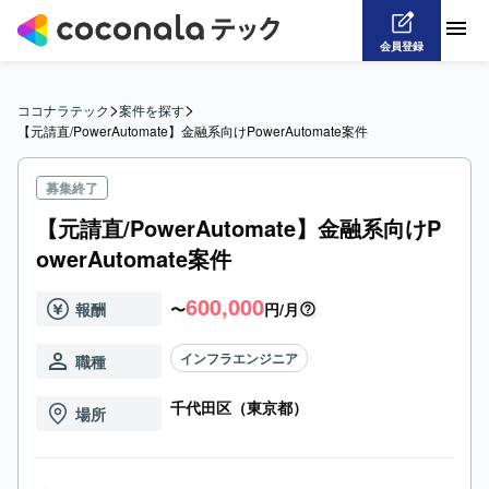
会員登録
>
>
ココナラテック
案件を探す
【元請直/PowerAutomate】金融系向けPowerAutomate案件
募集終了
【元請直/PowerAutomate】金融系向けP
owerAutomate案件
600,000
報酬
〜
円/月
インフラエンジニア
職種
千代田区（東京都）
場所