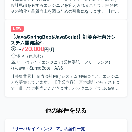
で、業務知識とWebアプリケーション開発スキルの双方を
設計思想を有するエンジニアを迎え入れることで、開発体
高めていただけます。上流工程から開発・保守まで一気通
制の強化と品質向上を図るための募集になります。 【作業
貫で関われるため、要件定義スキルや設計力を伸ばしやす
内容】 SpringBootを用いたAPIサーバーの開発において、設
い環境です。CJFリプレイス対応など、レガシーからモダン
計から実装、テストコード作成まで一貫してご担当いただ
環境への移行経験も積むことができます。 【開発環境】
きます。ドメイン知識を理解しながらクリーンアーキテク
NEW
JavaおよびSpringBootを中心としたWebアプリケーション
チャなどの設計思想を踏まえた構成を検討し、コードレビ
【Java/SpringBoot/JavaScript】証券会社向けシ
開発環境となっております。クラウド技術としてAWSを利
ューを通じた品質向上にも主体的に取り組んでいただきま
ステム開発案件
用する可能性があり、要件定義や基本設計など上流工程に
す。また、生成AIの活用を含め、開発効率の向上に向けた
720,000
〜
円/月
も関わる機会がございます。
工夫や改善提案も行っていただきます。 【求める人物像】
港区（東京都）
設計思想（DDDやクリーンアーキテクチャなど）への理解
サーバサイドエンジニア
(業務委託・フリーランス)
が深く、自ら課題を見つけて解決策を提案・実行できる能
Java
・
SpringBoot
・
AWS
動的な方を求めています。顧客社員との議論をリードしな
がら、チーム全体を前向きに牽引できるコミュニケーショ
【募集背景】 証券会社向けシステム開発に伴い、エンジニ
ン力をお持ちの方にマッチする環境です。 【ポジションの
アを募集しています。 【作業内容】 基本設計からテストま
魅力】 設計からテストコード実装まで幅広い工程に関わる
で一貫してご担当いただきます。バックエンドではJavaお
ことができ、モダンなアーキテクチャや開発手法を実践し
よびSpringBoot、フロントエンドではJavaScript、
ながらスキルを高めていただけます。主体性や技術的な提
TypeScriptおよびReactを用いた開発を行います。 【求める
案が歓迎される環境のため、上流から実装まで一貫してス
人物像】 基本設計からテストまで一貫して対応できる方を
他の案件を見る
キルを磨きたい方にとって成長機会の大きいポジションで
求めています。 【ポジションの魅力】 証券系システムの開
す。 【開発環境】 Java／SpringBootを中心としたWebAPI
発プロジェクトに参画できます。 【開発環境】 バックエン
サーバー開発環境で、テストコードにはJUnitやMockitoなど
ドはJava（SpringBoot）、フロントエンドはJavaScript、
「サーバサイドエンジニア」の案件一覧
のテストフレームワークを利用する想定です。DDDやクリ
TypeScript（React）を使用します。ソースコード管理には