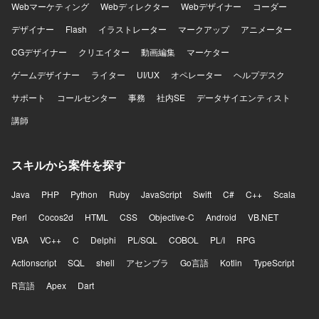
Webマーケティング
Webディレクター
Webデザイナー
コーダー
デザイナー
Flash
イラストレーター
マークアップ
アニメーター
CGデザイナー
クリエイター
動画編集
マーケター
ゲームデザイナー
ライター
UI/UX
オペレーター
ヘルプデスク
サポート
コールセンター
事務
社内SE
データサイエンティスト
講師
スキルから案件を探す
Java
PHP
Python
Ruby
JavaScript
Swift
C#
C++
Scala
Perl
Cocos2d
HTML
CSS
Objective-C
Android
VB.NET
VBA
VC++
C
Delphi
PL/SQL
COBOL
PL/I
RPG
Actionscript
SQL
shell
アセンブラ
Go言語
Kotlin
TypeScript
R言語
Apex
Dart