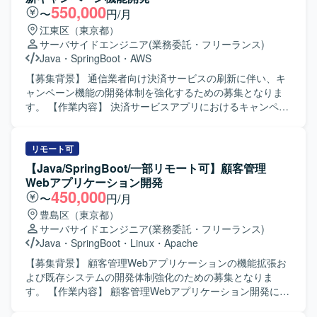
550,000
〜
円/月
江東区（東京都）
サーバサイドエンジニア
(業務委託・フリーランス)
Java
・
SpringBoot
・
AWS
【募集背景】 通信業者向け決済サービスの刷新に伴い、キ
ャンペーン機能の開発体制を強化するための募集となりま
す。 【作業内容】 決済サービスアプリにおけるキャンペー
ン機能の開発を担当していただきます。ウォータフォール
型の開発プロセスに沿って、詳細設計から製造、単体試
験、結合試験、総合試験まで一連の工程を実施していただ
リモート可
きます。スケジュールに応じて、結合試験フェーズや総合
【Java/SpringBoot/一部リモート可】顧客管理
試験フェーズでの各種検証や不具合対応も行っていただき
Webアプリケーション開発
ます。 【求める人物像】 バックエンド開発における設計か
450,000
〜
円/月
ら試験まで一貫して主体的に対応できる方を求めておりま
豊島区（東京都）
す。チームメンバーや関係者と円滑にコミュニケーション
サーバサイドエンジニア
(業務委託・フリーランス)
を取りながら、品質とスケジュールの両立を意識して取り
Java
・
SpringBoot
・
Linux
・
Apache
組んでいただける方が望ましいです。 【ポジションの魅
力】 大規模な決済サービスの刷新プロジェクトに参画して
【募集背景】 顧客管理Webアプリケーションの機能拡張お
いただけるため、決済領域での業務知識や大規模システム
よび既存システムの開発体制強化のための募集となりま
開発の経験を積むことができます。詳細設計以降の工程を
す。 【作業内容】 顧客管理Webアプリケーション開発にお
通じて、設計力やテスト設計力を高めることができ、長期
いて、詳細設計から開発、テスト工程までをご担当いただ