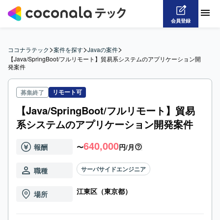
会員登録
>
>
>
ココナラテック
案件を探す
Javaの案件
【Java/SpringBoot/フルリモート】貿易系システムのアプリケーション開
発案件
リモート可
募集終了
【Java/SpringBoot/フルリモート】貿易
系システムのアプリケーション開発案件
640,000
報酬
〜
円/月
サーバサイドエンジニア
職種
江東区（東京都）
場所