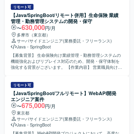
的な参画により継続的なスキルアップも期待できます。
きます。フロントエンドとバックエンドの割合は概ね5:5の
【開発環境】 Java（SpringBoot）を用いたバックエンド開
環境で、主に製造フェーズを中心とした実装およびテスト
リモート可
発環境にて、AWS上でシステムを構築・開発していただき
を行っていただきます。 【求める人物像】 自ら課題を把握
【Java/SpringBoot/リモート併用】生命保険 業績
ます。ウォータフォール型の開発プロセスを採用してお
し、主体的に手を動かしながら開発を進められる方を求め
管理・勤務管理システムの開発・保守
り、各工程ごとに成果物レビューや試験を行う体制となっ
ています。チームメンバーと円滑にコミュニケーションを
630,000
〜
円/月
ております。
取り、品質と生産性の両立を意識して取り組める方が望ま
多摩市（東京都）
しいです。 【ポジションの魅力】 フロントエンドとバック
サーバサイドエンジニア
(業務委託・フリーランス)
エンドの双方に関わることができ、Webアプリケーション
Java
・
SpringBoot
開発のスキルを幅広く習得・強化できる環境です。詳細設
計からテストまで一連の工程に携わることで、上流から下
【募集背景】 生命保険向け業績管理・勤務管理システムの
流までの実務経験を積むことができます。 【開発環境】
機能強化およびリプレイス対応のため、開発・保守体制を
Java、SpringBoot（またはspring）、JavaScript、SQLを用
強化する背景がございます。 【作業内容】 営業職員向け勤
いたWebアプリケーション開発環境です。Linuxサーバーお
務管理システムの新規開発および機能改修、保守対応をご
よびApacheを利用した環境での開発を行います。
担当いただきます。既存システムのCJFリプレイス対応とし
て、設計・開発・テスト・リリースまで一連の工程に携わ
リモート可
っていただきます。要件や基本設計などの上流工程にも関
【Java/SpringBoot/フルリモート】WebAPI開発
与いただき、関連システムとの連携や仕様調整を行ってい
エンジニア案件
ただきます。 【求める人物像】 長期的な参画を前提に、主
675,000
〜
円/月
体的に課題発見・改善提案ができる方を求めております。5
東京都
名以上のチーム開発体制の中で、周囲と連携しながら自律
サーバサイドエンジニア
(業務委託・フリーランス)
的に動ける方、ドキュメントやコミュニケーションを通じ
Java
・
SpringBoot
て品質向上に取り組める方が望ましいです。 【ポジション
の魅力】 生命保険業界向けのコアシステムに携わること
【募集背景】 WebAPI開発プロジェクトにおいて、高度な