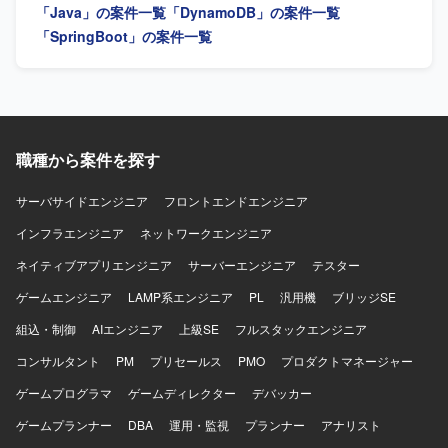
ーンアーキテクチャ、アジャイル開発、Dockerなどの技術
GitLab、コミュニケーションにはTeamsを使用します。
「Java」の案件一覧
「DynamoDB」の案件一覧
を組み合わせた開発スタイルとなります。
「SpringBoot」の案件一覧
職種から案件を探す
サーバサイドエンジニア
フロントエンドエンジニア
インフラエンジニア
ネットワークエンジニア
ネイティブアプリエンジニア
サーバーエンジニア
テスター
ゲームエンジニア
LAMP系エンジニア
PL
汎用機
ブリッジSE
組込・制御
AIエンジニア
上級SE
フルスタックエンジニア
コンサルタント
PM
プリセールス
PMO
プロダクトマネージャー
ゲームプログラマ
ゲームディレクター
デバッカー
ゲームプランナー
DBA
運用・監視
プランナー
アナリスト