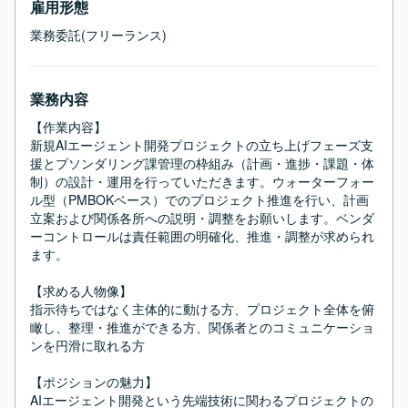
雇用形態
業務委託(フリーランス)
業務内容
【作業内容】

新規AIエージェント開発プロジェクトの立ち上げフェーズ支
援とプソンダリング課管理の枠組み（計画・進捗・課題・体
制）の設計・運用を行っていただきます。ウォーターフォー
ル型（PMBOKベース）でのプロジェクト推進を行い、計画
立案および関係各所への説明・調整をお願いします。ベンダ
ーコントロールは責任範囲の明確化、推進・調整が求められ
ます。

【求める人物像】

指示待ちではなく主体的に動ける方、プロジェクト全体を俯
瞰し、整理・推進ができる方、関係者とのコミュニケーショ
ンを円滑に取れる方

【ポジションの魅力】

AIエージェント開発という先端技術に関わるプロジェクトの