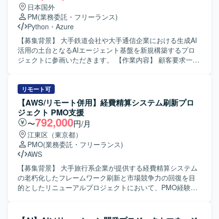
クス、AI関連の知見を深める機会があります。 【開発環
善サイクルを設計・実行していただきます。エンジニアや
日本国外
境】 Androidデバイスと連携する小型ロボットを対象とした
デザイナーと連携しながらプロダクトの機能企画や開発デ
PM
(業務委託・フリーランス)
Web／アプリ系開発プロジェクト環境となります。
ィレクションを行い、展示会や商談を通じて得られた顧客
Python
・
Azure
フィードバックをプロダクトへ反映していただきます。
【求める人物像】 ベンチャー気質なカルチャーに抵抗がな
【募集背景】 大手鉄道会社や大手通信企業における生成AI
く、ロジカルかつタフさを持ち合わせている方を求めてお
活用の土台となるAIエージェント基盤を新規構築するプロ
ります。正解のない新規事業環境で主体的に仮説検証を繰
ジェクトに参画いただきます。 【作業内容】 顧客要求一覧
り返しながら業務を推進できる方にマッチしたポジション
の整理などの要求整理支援を行います。要件一覧の整理・
です。 【ポジションの魅力】 最先端の生成AI技術を活用
作成など要件定義支援を行います。AIエージェント基盤の
し、業務の自動化・完結を目指す新規事業の立ち上げフェ
機能設計や設計書（基本設計書・詳細設計書）等の作成を
リモート可
ーズから関わることができます。顧客の課題ヒアリングか
行います。Python等を用いたAIエージェント実装やAzure
【AWS/リモート併用】経費精算システム刷新プロ
ら業務プロセスの分解、AIエージェントへの落とし込み、
OpenAI Service・Azure Functions等の実装を行います。単
ジェクト PMO支援
プロダクトの仕様検討からリリースまで一貫して関与でき
体テスト・結合テストの実施やテスト計画書・テスト仕様
792,000
〜
円/月
るため、事業とプロダクトの両面で大きな裁量を持ってご
書の作成を行います。顧客要望に基づく製品説明資料等の
江東区（東京都）
活躍いただけます。少人数のチームでプロダクト企画、マ
各種資料作成も行います。 【求める人物像】 顧客要求や技
PMO
(業務委託・フリーランス)
ーケティング、営業活動を同時並行で推進しながら、事業
術的論点を整理しながら関係者と建設的な議論をリード
AWS
の勝ちパターン構築に直接貢献できる点も魅力です。 【開
し、納得感のある合意形成へ導くことができる方を求めて
発環境】 生成AIおよびAIエージェントを活用したソリュー
います。技術タスクを自ら設計し進捗を管理しながら、品
【募集背景】 大手旅行系企業が提供する経費精算システム
ション開発環境を前提として、エンジニアやデザイナーと
質を意識して主体的に推進いただける方が望ましいです。
の老朽化したフレームワーク刷新と市場競争力の回復を目
連携しながらプロダクト開発を進めております。
【ポジションの魅力】 既存システムへの単なる機能追加で
的としたリニューアルプロジェクトにおいて、PMO経験者
はなく、企業の今後の生成AI利活用を支えるAIエージェント
および開発プロジェクト経験者を外部からアサインし、プ
基盤そのものの構築フェーズから参画することができま
ロジェクト推進を強化するための募集となります。 【作業
す。要件整理・設計・開発・テストまで一連のプロセスに
内容】 要件定義の妥当性を確認し、業務要件および非機能