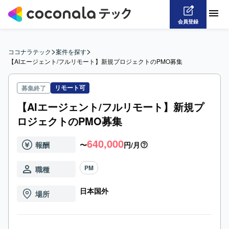
会員登録
>
>
ココナラテック
案件を探す
【AIエージェント/フルリモート】新規プロジェクトのPMO募集
リモート可
募集終了
【AIエージェント/フルリモート】新規プ
ロジェクトのPMO募集
640,000
報酬
〜
円/月
PM
職種
日本国外
場所