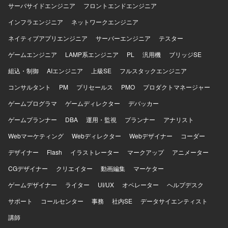
けます。 【開発環境】 経費精算システムのリニューアルに
の顧客向けシステム開発を行います。
サーバサイドエンジニア
フロントエンドエンジニア
あたり、老朽化したフレームワークからの刷新を予定して
インフラエンジニア
ネットワークエンジニア
おり、一部でAWSを利用したサービス・システムの活用が
想定されています。
ネイティブアプリエンジニア
サーバーエンジニア
テスター
ゲームエンジニア
LAMP系エンジニア
PL
汎用機
ブリッジSE
組込・制御
AIエンジニア
上級SE
フルスタックエンジニア
コンサルタント
PM
プリセールス
PMO
プロダクトマネージャー
ゲームプログラマ
ゲームディレクター
デバッカー
ゲームプランナー
DBA
運用・監視
プランナー
アナリスト
Webマーケティング
Webディレクター
Webデザイナー
コーダー
デザイナー
Flash
イラストレーター
マークアップ
アニメーター
CGデザイナー
クリエイター
動画編集
マーケター
ゲームデザイナー
ライター
UI/UX
オペレーター
ヘルプデスク
サポート
コールセンター
事務
社内SE
データサイエンティスト
講師