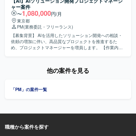
【AI】AIソリューション開発プロジェクトマネージ
携わりながら、大手企業の生成AI活用基盤づくりに一から
要件の整理を支援していただきます。プロジェクト全体の
ャー案件
関わる経験を積むことができます。 【開発環境】 Azureを
進行管理やスケジュールの妥当性確認を行い、ベンダーコ
1,080,000
〜
円/月
ベースとしたクラウド環境上で、Azure OpenAI Serviceや
ントロールを実施していただきます。開発工程からテスト
東京都
Azure Functionsを活用しつつ、Python等を用いてAIエージ
工程までの推進支援を行い、完成後の移行計画策定を支援
PM
(業務委託・フリーランス)
ェントを実装する開発環境となります。
していただきます。また、先方PMO担当者へのPMO業務の
伴走および育成支援も担っていただきます。 【求める人物
【募集背景】 AIを活用したソリューション開発への相談・
像】 業務要件と非機能要件の双方を理解し、スケジュール
依頼の増加に伴い、高品質なプロジェクトを推進するた
や体制、開発規模の妥当性を判断できる方を求めていま
め、プロジェクトマネージャーを増員します。 【作業内
す。要件定義の内容や事業部からの要望を的確に整理し、
容】 不動産管理業界向けAIソリューション事業において、
全体構想としてまとめられる方が望ましいです。答えが明
顧客向けシステム開発プロジェクトを推進します。顧客ヒ
確でない打ち合わせの場面でも論点を整理し、関係者と円
アリング、課題整理、要件定義、業務フロー・機能要件の
他の案件を見る
滑にコミュニケーションを取りながら方向性を見出せる方
設計、プロジェクト計画の策定、開発フェーズの進捗・品
にご活躍いただきます。先方PMO担当者のスキルアップを
質・課題管理、テスト・リリース計画、運用チームへの引
意識しつつ伴走し、プロジェクト全体を俯瞰して自ら考え
き継ぎ、継続的な改善提案を担当します。 【求める人物
「PM」の案件一覧
主体的に推進できる方を歓迎します。 【ポジションの魅
像】 顧客の課題や要望を深く理解し、最適な解決策を考え
力】 大手企業の基幹的な経費精算システム刷新プロジェク
られる方を求めています。社内外の関係者と円滑に連携
トにPMOとして参画し、業務要件チームと非機能要件チー
し、不確実な状況でも自ら整理・提案し、主体的にプロジ
ムの両方を横断的にリードできるポジションです。プロジ
ェクトを推進できる方を歓迎します。 【ポジションの魅
ェクト推進だけでなく、PMO体制や進め方の設計、ベンダ
力】 AIを活用したシステム開発を通じて顧客の業務変革や
ーへの指摘や調整など、上流から全体を見渡したマネジメ
事業成長に貢献できます。要件定義からリリースまで一貫
ントスキルを発揮できます。また、先方PMO担当者の育成
職種から案件を探す
して携わり、AI・DX領域の多様なプロジェクトを通じてPM
を通じて、ナレッジ移転や組織力強化にも貢献していただ
としての専門性を高められます。 【開発環境】 AI・DX領域