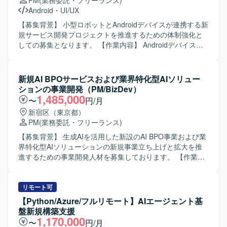
PM
(業務委託・フリーランス)
Android
・
UI/UX
【募集背景】 小型ロボットとAndroidデバイスが連携する新
規サービス開発プロジェクトを推進するための体制強化と
しての募集となります。 【作業内容】 Androidデバイスと
連携して動作する小型ロボット開発プロジェクトの推進を
ご担当いただきます。リーダーの管理下でプロジェクト計
画に沿った進行を行い、開発スケジュールの策定および進
新規AI BPOサービスおよび業界特化型AIソリュー
行管理、要件定義の整理および仕様調整、社内外ステーク
ションの事業開発（PM/BizDev）
ホルダーとの折衝・調整、開発ベンダーのマネジメントを
1,485,000
〜
円/月
行います。また、事業者側で実施する各種テストの管理、
新宿区（東京都）
リスク管理および課題管理、品質と納期を担保するための
PM
(業務委託・フリーランス)
各種推進業務を行っていただきます。 【求める人物像】 主
体的に課題を発見し、解決に向けて自走できる方を求めて
【募集背景】 生成AIを活用した新設のAI BPO事業および業
います。社内外のステークホルダーとの調整能力に長け、
界特化型AIソリューションの新規事業立ち上げと拡大を推
スピード感を持ってプロジェクトを推進できる方、変化に
進するための事業開発人材を募集しております。 【作業内
柔軟に対応しながらプロジェクトをリードしていただける
容】 生成AIを活用したBPOサービスや業界特化型AIソリュ
方が望まれます。 【ポジションの魅力】 小型ロボットと
ーションの事業開発およびPM業務をご担当いただきます。
Androidデバイスの連携という先進的な領域において、上流
顧客やパートナー企業へのヒアリングを通じて潜在的課題
リモート可
工程からリリースまで一貫して関われるポジションです。
を抽出・構造化し、業務プロセスを詳細に分解した上でAI
【Python/Azure/フルリモート】AIエージェント基
複数のステークホルダーやベンダーを巻き込みながらプロ
エージェント化に向けた要件定義・仕様策定を行います。
盤新規構築支援
ジェクトを推進する経験を積むことができ、IoTやロボティ
AI実行ログや品質KPIに基づき、プロダクトおよび運用の改
1,170,000
〜
円/月