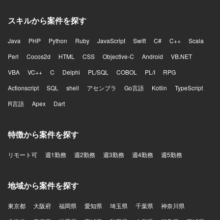
スキルから案件を探す
Java
PHP
Python
Ruby
JavaScript
Swift
C#
C++
Scala
Perl
Cocos2d
HTML
CSS
Objective-C
Android
VB.NET
VBA
VC++
C
Delphi
PL/SQL
COBOL
PL/I
RPG
Actionscript
SQL
shell
アセンブラ
Go言語
Kotlin
TypeScript
R言語
Apex
Dart
特徴から案件を探す
リモート可
週1勤務
週2勤務
週3勤務
週4勤務
週5勤務
地域から案件を探す
東京都
大阪府
福岡県
愛知県
埼玉県
千葉県
神奈川県