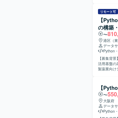
キュメント
ト整備や共有を進めていただ
走力をお持
リモート可
ながらドキ
【Pyt
や効率化、
の構築
【ポジショ
810
広い工程に
〜
メント整備
港区（東
ョンです。 【開発環境】 クラウド環境として AWS 等を利用したデータ基盤上で、SQL や
データサ
Pytho
Python
す。dbt
【募集背景
活用基盤の高
製薬業向けデ
用したデー
模データ処
型データウ
【Pyt
高度化を推
550
〜
築を推進していただきます。 【求め
主体的に取
大阪府
を求めています。 【ポジションの魅力】 製薬業向けのデー
データサ
ウェアハウ
Python
関わることが