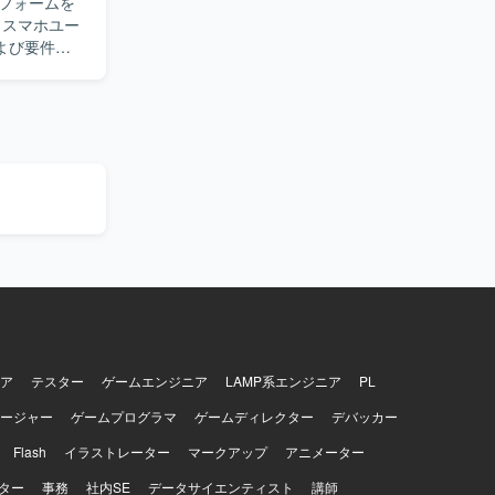
フォームを
などを用いたデー
よび要件定
設計、構築、
行います。
から設計、
したポジシ
ネットワー
どの最新の技術
どを用いてデー
ア
テスター
ゲームエンジニア
LAMP系エンジニア
PL
ージャー
ゲームプログラマ
ゲームディレクター
デバッカー
Flash
イラストレーター
マークアップ
アニメーター
ター
事務
社内SE
データサイエンティスト
講師