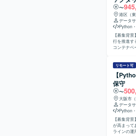
945
ンの魅力】
〜
ータ基盤技
港区（東
環境で、大
データサ
専門性を高めることがで
Python
AWSやGoo
【募集背景】
Redshif
行を推進するための増員となります
ニケーションに
コンテナベ
既存バッチ
バッチの保守作
既存システ
リモート可
処理やデー
【Pyt
ります。 【ポジションの魅力】 ・ライブ配信事業におけるデータ基盤の中核部分の改善に携わ
保守
ることがで
500
〜
大阪市（
データサ
Python
【募集背景
が高まっており、専門
ラインの運