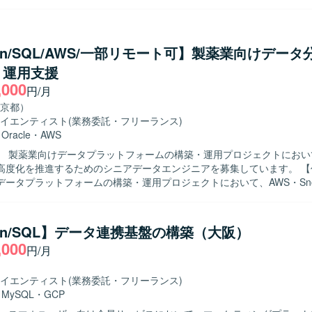
化、標準化検討まで一貫してご担当いただきます。あわせて、成果物の
きます。 【求める人物像】 一人称で能動的に業務を推進できる自
ちの方を求めております。運用改善や標準化に主体的に取り組み、関係
ュメント整備やノウハウ共有を進めていただける方が望ましいです。ま
hon/SQL/AWS/一部リモート可】製薬業向けデー
AI 活用など新しい取り組みに前向きに取り組んでいただける方を歓迎い
・運用支援
ンの魅力】 データ基盤およびデータパイプラインの運用改善から標準化
,000
関わることができ、全体最適を意識した改善活動に携わることができま
円/月
や仕組み化を通じて、組織全体のデータ活用の高度化に貢献していただ
京都）
イエンティスト
(業務委託・フリーランス)
n を用いたデータ処理およびデータパイプラインの設計・実装・運用を行っ
・
Oracle
・
AWS
 などのツールを用いた運用や標準化にも取り組んでいただく想定です。
】 製薬業向けデータプラットフォームの構築・運用プロジェクトにおい
度化を推進するためのシニアデータエンジニアを募集しています。 【作業内容】
ータプラットフォームの構築・運用プロジェクトにおいて、AWS・Snow
タパイプラインの設計・開発・最適化を担当していただきます。SQLを
理、データパイプラインの構築・運用、システム間データ連携の実現に
ェアハウスとモダンデータスタック双方の知見を活かしながら、データ
hon/SQL】データ連携基盤の構築（大阪）
進していただきます。関係者と連携しながらデータ統合およびデータ活
,000
円/月
る人物像】 大規模データ処理やデータパイプライン設計に
り組み、関係者と連携しながらデータ活用基盤の高度化をリードしてい
タ分析基盤において、従来型データ
イエンティスト
(業務委託・フリーランス)
スとモダンデータスタックを組み合わせた先進的なデータプラットフォ
・
MySQL
・
GCP
でき、データエンジニアとしての専門性を高めていただけます。 【開発環境】