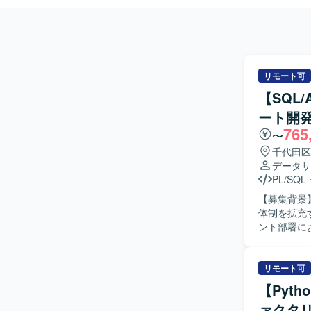
リモート可
【SQL/
ート開
765
〜
千代田区
データサ
PL/SQL
【募集背景
体制を拡充する目的で募集
ント部署に
基盤および
各種調査な
ンにご担当
リモート可
す。 【求める人物像】 自らドメイン知識などの情報収集を行い、主体的にデータエンジニアと
【Pyt
しての業務
ァクタリ
ながら抽象的