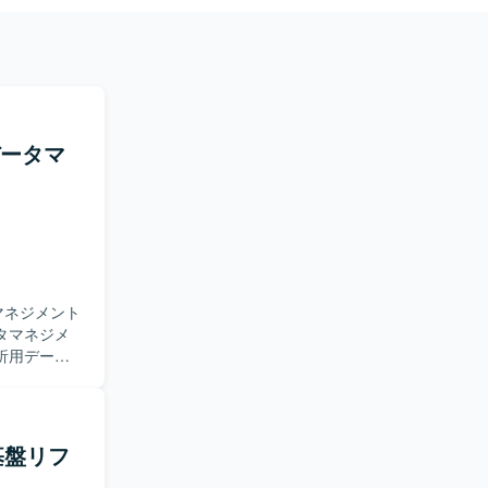
のデータマ
マネジメント
析用データ
タに関わる
実装をメイ
いたしま
チ基盤リフ
ョンをとり