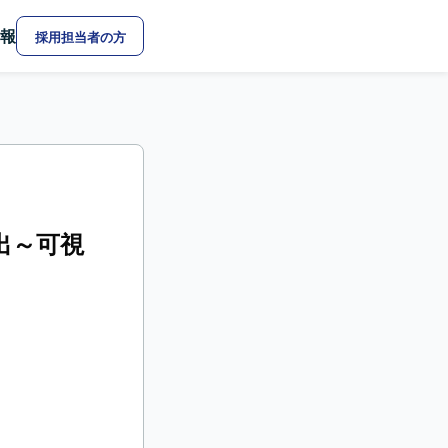
報
採用担当者の方
抽出～可視