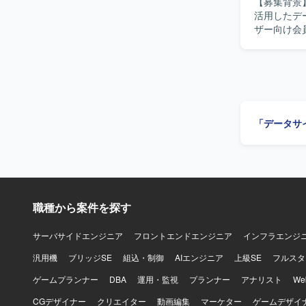
【募集背景
AWS、Snow
活用したデータ
タプラット
ザー向け会
義を行います
テストを実
必要に応じて既
コミュニケ
実装、テス
ョンです。 【ポジションの魅力】 マーケティングプラットフォームを活用したデータ連携基盤
「データサ
の構築に一
ク設計の実務経
要素に触れなが
Cloud上
タ連携基盤
職種から案件を探す
サーバサイドエンジニア
フロントエンドエンジニア
インフラエンジ
汎用機
ブリッジSE
組込・制御
AIエンジニア
上級SE
フルスタ
ゲームプランナー
DBA
運用・監視
プランナー
アナリスト
W
CGデザイナー
クリエイター
動画編集
マーケター
ゲームデザイ