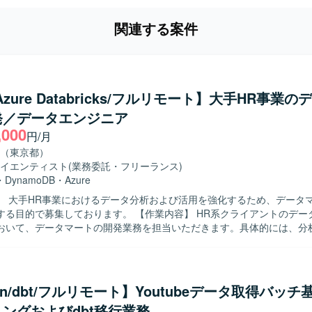
関連する案件
Azure Databricks/フルリモート】大手HR事業
発／データエンジニア
,000
円/月
（東京都）
イエンティスト
(業務委託・フリーランス)
・
DynamoDB
・
Azure
】 大手HR事業におけるデータ分析および活用を強化するため、データ
しております。 【作業内容】 HR系クライアントのデータマネジメ
おいて、データマートの開発業務を担当いただきます。具体的には、分
ワークフローの開発・保守運用、データマートの開発・保守運用、デー
どを実施していただきます。データエンジニアとしてデータマート開発
いただきつつ、データ要件の定義や必要に応じた調査業務も一部お任せ
hon/dbt/フルリモート】Youtubeデータ取得バッ
を推進できる方を求めております。また、周囲と適切にコミュニケーシ
ングおよびdbt移行業務
な課題を整理し、解決に導くスタンスをお持ちの方が望ましいです。 【ポジショ