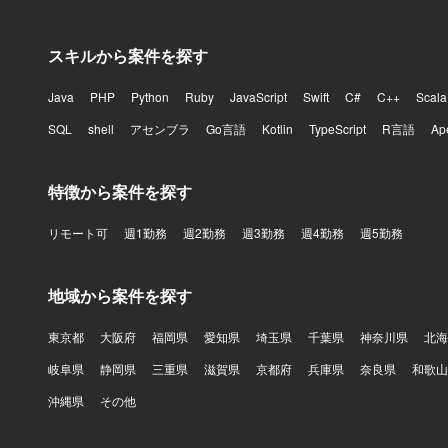
スキルから案件を探す
Java
PHP
Python
Ruby
JavaScript
Swift
C#
C++
Scala
SQL
shell
アセンブラ
Go言語
Kotlin
TypeScript
R言語
Ap
特徴から案件を探す
リモート可
週1勤務
週2勤務
週3勤務
週4勤務
週5勤務
地域から案件を探す
東京都
大阪府
福岡県
愛知県
埼玉県
千葉県
神奈川県
北海
岐阜県
静岡県
三重県
滋賀県
京都府
兵庫県
奈良県
和歌山
沖縄県
その他