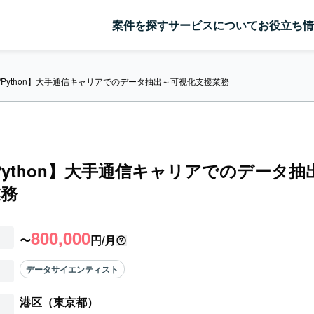
案件を探す
サービスについて
お役立ち情
L/Python】大手通信キャリアでのデータ抽出～可視化支援業務
/Python】大手通信キャリアでのデータ
業務
800,000
〜
円/月
データサイエンティスト
港区（東京都）