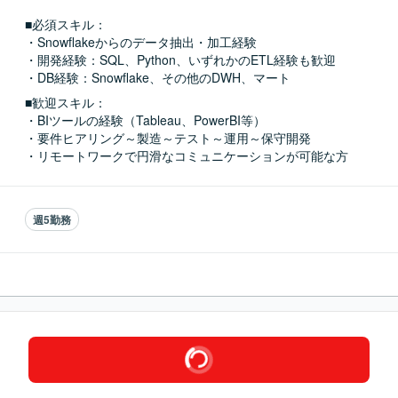
■必須スキル：
・Snowflakeからのデータ抽出・加工経験

・開発経験：SQL、Python、いずれかのETL経験も歓迎

・DB経験：Snowflake、その他のDWH、マート
■歓迎スキル：
・BIツールの経験（Tableau、PowerBI等）

・要件ヒアリング～製造～テスト～運用～保守開発

・リモートワークで円滑なコミュニケーションが可能な方
週5勤務