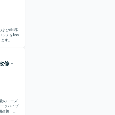
や最新のデ
ースを扱う
アとしての
mazon
よびdbt移
ります。コミュ
ます。 ・
ubeの既存
 ・バッチ
を求めてお
・改修・
に関わる経験
・GitHub
化のニーズ
用改善、ド