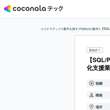
>
>
>
【SQ
ココナラテック
案件を探す
Pythonの案件
募集終了
【SQL
化支援
報酬
職種
場所