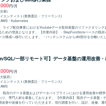
,000
 大手HR事業のデータ分析・活用プロジェクトに参画し、クラウドDWH
円/月
術を用いたデータマート開発に携わることができます。多様なデータソ
京都）
量データのハンドリングやワークフロー構築を通じて、データエンジニ
イエンティスト
(業務委託・フリーランス)
きるポジションです。 【開発環境】 インフラはAzureをメインに、
・
AWS
・
Kubernetes
gle Cloudを利用しております。データベースとしてAzure Databricks、A
 ライブ配信事業におけるYoutubeデータ取得基盤のリファクタリングお
t、BigQueryを使用し、ワークフローにはAirflowおよびdbtを採用してお
。 【作業内容】 ・StepFunctionsベースの既存バッチをk8s
はOutlook、Teams、Slack、Backlogを利用しております。
ース構成へ移行いたします。 ・バッチシステムからdbt部分を分離いたし
の処理フローを整理し、運用負荷軽減と可読性向上を図ります。 ・Yout
業を行います。 ・新バッチの設計および開発を行います。 【求める人物像】 ・
ムの構造を理解しながら主体的に改善提案ができる方を求めております。
タ基盤に関する知見を活かし、周囲と連携しながら業務を進められる方
hon/SQL/一部リモート可】データ基盤の運用改善
きます。 ・k8sコンテナベース構成やdbtなどモダンなデータ基盤技術
,000
を積むことができます。 【開発環境】 ・Python ・dbt ・AWS ・k8sコンテナ基盤 
円/月
大阪府）
イエンティスト
(業務委託・フリーランス)
・
AWS
】 既存のデータ基盤およびデータパイプラインにおける運用改善や標準
人材を募集しております。 【作業内容】 既存データ基盤・データパイプ
用改善や改修を行っていただきます。現行調査を行い、設計、改修、運