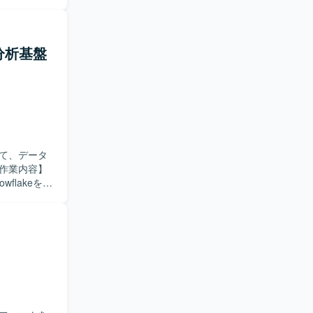
ドキュメン
者と連携し
た、自動化
タ分析基盤
たします。
検討まで幅
す。ドキュ
けるポジシ
ていただきま
て、データ
flakeを活
用いた大規
加え、従来
活用基盤の
用基盤の構
ただける方
ーム構築に