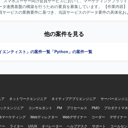
】 スマホユーザー向け会員サービスにおいて、マーケティングプラット
flake、Databricks、DBT、Fivetran、Oracle、Python、PL/SQL
連携基盤の構築を行うための要員を募集しています。 【作業内容】 スマホユー
フォーム環境です。
員サービスの業務要件に基づき、当該サービスのデータ要件の具体化お
。Google Cloud上に構築されたサービス基盤とb-dashの連携方式の
施します。データ加工やデータマート作成、データパイプライン構築を
存の設計書の改変、実装、検証支援も担当します。 【求める人物像】 顧客との
他の案件を見る
ーションを取りながら主体的に推進出来る方を求めています。要件整理
トまで一貫して対応できる方、自律的に課題整理や推進が出来る方に適
イエンティスト」の案件一覧
「Python」の案件一覧
貫して関わることができ、クラウド環境でのデータエンジニアリングや
験を積むことができます。Google CloudやBigQuery、b-dashな
ら、データ基盤構築のスキルを高めていただけます。 【開発環境】 Google
のサービス基盤とb-dashを利用した環境で、SQLやPython、MySQLな
を構築します。
ニア
ネットワークエンジニア
ネイティブアプリエンジニア
サーバーエンジニ
ックエンジニア
コンサルタント
PM
プリセールス
PMO
プロダクトマネ
ebマーケティング
Webディレクター
Webデザイナー
コーダー
デザイナー
ナー
ライター
UI/UX
オペレーター
ヘルプデスク
サポート
コールセン