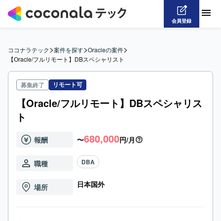
会員登録
>
>
>
ココナラテック
案件を探す
Oracleの案件
【Oracle/フルリモート】DBスペシャリスト
リモート可
募集終了
【Oracle/フルリモート】DBスペシャリス
ト
680,000
報酬
〜
円/月
DBA
職種
日本国外
場所