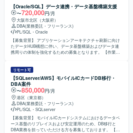
移行におけるSnowflake側の設定・調整や、移行後の運用設
【Oracle/SQL】データ連携・データ基盤構築支援
計、改善提案などを実施していただきます。 【求める人物
720,000
〜
円/月
像】 Snowflakeに関する知見を活かしながら自走して作業
大阪市北区（大阪府）
を進めていただける方を求めております。 関係者と連携し
DBA
(業務委託・フリーランス)
ながら課題整理や改善提案を主体的に行っていただける方
PL/SQL
・
Oracle
を歓迎いたします。 【ポジションの魅力】 クラウドデータ
ウェアハウスであるSnowflakeを中心としたデータ基盤構
【募集背景】 アプリケーションアーキテクチャ刷新に向け
築・移行の経験を深めることができます。 大規模なDB移行
たデータHUB構想に伴い、データ基盤構築およびデータ連
プロジェクトに参画し、設計から運用まで一連のフェーズ
携周りの体制を強化するための募集となります。 【作業内
に携わることでスキルの幅を広げていただけます。 【開発
容】 ・データHUB構想におけるデータ基盤の設計・構築支
環境】 Snowflake Oracle Informatica
援を行っていただきます。 ・OracleDB／PL/SQLを用いた
ストアドプロシージャ／ファンクションの設計・実装を担
リモート可
当していただきます。 ・カーソル処理・例外処理・トラン
【SQLserver/AWS】モバイルICカードDB移行・
ザクション制御、および索引設計や実行計画確認などの性
DBA案件
能チューニングを実施していただきます。 ・DataSpider、
850,000
〜
円/月
Informatica、Talend、SSIS、Synclogic等のETL／データ連
港区（東京都）
携ツールを用いたジョブ設計～実装～運用を行っていただ
DBA
(業務委託・フリーランス)
きます。 ・バッチ処理の設計およびスケジューラとの連携
PL/SQL
・
SQLserver
設定を行っていただきます。 ・JDBC/ODBCコネクタや
SaaS連携製品を用いた接続設定・マッピング・ジョブ定義
【募集背景】 モバイルICカードシステムにおけるデータベ
を行っていただきます。 ・JOIN・集約・サブクエリを含む
ース基盤のリプレイスおよび安定運用のため、DB移行と
SQLの読解／作成およびテーブル設計（正規化／非正規
DBA業務を担っていただける方を募集しております。 【作