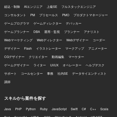
検証・切替手順の設計および実施を行っていただきます。
組込・制御
AIエンジニア
上級SE
フルスタックエンジニア
コンサルタント
PM
プリセールス
PMO
プロダクトマネージャー
ゲームプログラマ
ゲームディレクター
デバッカー
ゲームプランナー
DBA
運用・監視
プランナー
アナリスト
Webマーケティング
Webディレクター
Webデザイナー
コーダー
デザイナー
Flash
イラストレーター
マークアップ
アニメーター
CGデザイナー
クリエイター
動画編集
マーケター
ゲームデザイナー
ライター
UI/UX
オペレーター
ヘルプデスク
サポート
コールセンター
事務
社内SE
データサイエンティスト
講師
スキルから案件を探す
Java
PHP
Python
Ruby
JavaScript
Swift
C#
C++
Scala