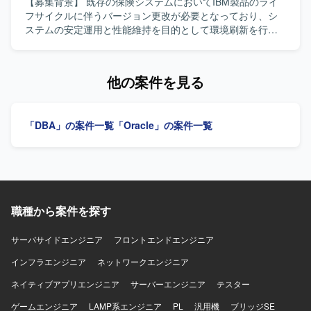
テムへのデータ連携の設計などを行っていただきます。基
【募集背景】 既存の保険システムにおいてIBM製品のライ
本設計は完了しており、詳細設計以降の工程をご担当いた
フサイクルに伴うバージョン更改が必要となっており、シ
だきます。 【求める人物像】 データベースおよびクラウド
ステムの安定運用と性能維持を目的として環境刷新を行う
技術に主体的に取り組み、自発的に課題抽出や改善提案が
プロジェクトです。 【作業内容】 AIXシステム環境下にお
できる方を求めています。関係者とのコミュニケーション
けるDB2のバージョンアップ作業をご担当いただきます。
を円滑に行いながら、柔軟に対応いただける方が望ましい
現行環境の調査から、製品のバージョンアップ計画の立
他の案件を見る
です。 【ポジションの魅力】 大規模なクラウド移行プロジ
案、移行手順の整理、検証環境での動作確認、本番環境へ
ェクトに参画し、OracleからAmazon Aurora PostgreSQLへ
の移行対応まで一連の作業を行っていただきます。DB2
の移行やAWS上でのDB設計・構築・移行に関する実務経験
HADR構成を考慮した移行および切替作業や、関連する設定
「DBA」の案件一覧
「Oracle」の案件一覧
を積むことができます。AWSの各種サービスと連携したシ
の見直し、移行後の動作確認も含まれます。 【求める人物
ステム全体の構成に触れながら、DBAとしてのスキルを高
像】 AIXおよびDB2に関する知見を活かしつつ、システム全
めていただける環境です。 【開発環境】
体の構成や影響範囲を意識して作業を進めていただける方
AmazonLinux2023（EC2＆ECS）、Aurora PostgreSQL、
を求めています。ドキュメントを参照しながら自走して対
WildFly、HULFT、StepFunctions、EventBridgeなどを利用
応できる方や、課題が発生した際に関係者と連携しながら
しています。
解決に向けて粘り強く取り組める方が望ましいです。 【ポ
職種から案件を探す
ジションの魅力】 ミッションクリティカルな保険システム
の基盤更改に携わることで、大規模システムにおけるDB2
HADR構成でのバージョンアップや移行ノウハウを習得でき
サーバサイドエンジニア
フロントエンドエンジニア
ます。AIX環境下での実務経験をさらに深められるほか、今
インフラエンジニア
ネットワークエンジニア
後の類似プロジェクトでも応用可能な知見を得られるポジ
ションです。 【開発環境】 AIX上で稼働するDB2環境を対
ネイティブアプリエンジニア
サーバーエンジニア
テスター
象とした構成となります。DB2 HADRによる冗長構成が採
ゲームエンジニア
用されており、移行作業にあたっては既存構成を踏まえた
LAMP系エンジニア
PL
汎用機
ブリッジSE