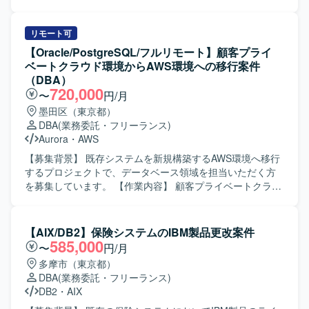
化）を行っていただきます。 【求める人物像】 ・データベ
業内容】 モバイルICカードのリプレイスプロジェクトにお
ースやデータ連携に関する知見を活かしながら、自ら主体
いて、SQLServerからRDSへのデータベース移行設計およ
的に課題を発見し解決に取り組んでいただける方を求めて
び移行作業を担当していただきます。移行後は、モバイル
リモート可
います。 ・関連メンバーとコミュニケーションを取りなが
ICカードに関するデータベースの運用や保守など、DBA業
【Oracle/PostgreSQL/フルリモート】顧客プライ
ら、ドキュメントや仕様を整理しつつ着実に作業を進めて
務を継続的に実施していただきます。 【求める人物像】 モ
ベートクラウド環境からAWS環境への移行案件
いただける方を想定しています。 【ポジションの魅力】 ・
バイルICカード関連のシステムにおけるデータベース業務
（DBA）
データHUB構想の基盤づくりに携わることで、データ連
に主体的に取り組んでいただける方を求めております。移
720,000
〜
円/月
携・データ基盤領域における上流から実装まで一連の経験
行設計から運用まで一貫して対応でき、関係者と連携しな
墨田区（東京都）
を積むことができます。 ・OracleDBおよび各種ETLツール
がら着実に作業を進められる方が望ましいです。 【ポジシ
DBA
(業務委託・フリーランス)
を用いた大規模なデータ連携の実務経験を通じて、SQLチ
ョンの魅力】 大規模なモバイルICカードシステムのデータ
Aurora
・
AWS
ューニングやデータモデリングのスキルを高めていただけ
ベース移行に携わることで、DB移行設計から運用まで一連
ます。 【開発環境】 ・OracleDB／PL/SQL ・各種ETL／デ
の工程を経験していただけます。クラウド環境でのDB運用
【募集背景】 既存システムを新規構築するAWS環境へ移行
ータ連携ツール（DataSpider、Informatica、Talend、
に関する知見を深めることができ、今後のキャリアにおい
するプロジェクトで、データベース領域を担当いただく方
SSIS、Synclogic 等） ・JDBC/ODBCコネクタ、SaaS連携
ても有用なスキルを獲得していただけます。 【開発環境】
を募集しています。 【作業内容】 顧客プライベートクラウ
製品
SQLServerからRDSへのデータベース移行および運用を行
ド環境上の既存システムにおけるOracleデータベースを、
っていただきます。
AWS環境上のAmazon Aurora PostgreSQLへ移行していた
だきます。具体的には、OracleからAmazon Aurora
【AIX/DB2】保険システムのIBM製品更改案件
PostgreSQLへのデータベース変更に伴う設計、顧客プライ
585,000
〜
円/月
ベートクラウドからAWS環境へのデータ移行方式の検討・
多摩市（東京都）
検証および移行作業、Amazon Aurora PostgreSQLに関する
DBA
(業務委託・フリーランス)
監視要件のヒアリング対応、ログローテーションなど運用
DB2
・
AIX
機能に関するヒアリング対応、PostgreSQLによる関連シス