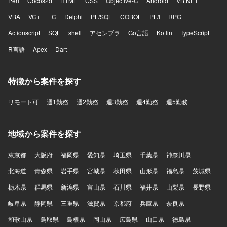
Perl
Cocos2d
HTML
CSS
Objective-C
Android
VB.NET
VBA
VC++
C
Delphi
PL/SQL
COBOL
PL/I
RPG
Actionscript
SQL
shell
アセンブラ
Go言語
Kotlin
TypeScript
R言語
Apex
Dart
特徴から案件を探す
リモート可
週1勤務
週2勤務
週3勤務
週4勤務
週5勤務
地域から案件を探す
東京都
大阪府
福岡県
愛知県
埼玉県
千葉県
神奈川県
北海道
青森県
岩手県
宮城県
秋田県
山形県
福島県
茨城県
栃木県
群馬県
新潟県
富山県
石川県
福井県
山梨県
長野県
岐阜県
静岡県
三重県
滋賀県
京都府
兵庫県
奈良県
和歌山県
鳥取県
島根県
岡山県
広島県
山口県
徳島県