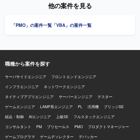
人物像】 能動的に業務を推進し、関係部署や現場と円滑に
他の案件を見る
連携できる方を求めています。 【ポジションの魅力】 販売
物流・生産管理領域のシステム保守開発に幅広く携わるこ
とができます。 【開発環境】 Excel VBA、
「PMO」の案件一覧
「VBA」の案件一覧
Oracle（PL/SQL）を使用します。
職種から案件を探す
サーバサイドエンジニア
フロントエンドエンジニア
インフラエンジニア
ネットワークエンジニア
ネイティブアプリエンジニア
サーバーエンジニア
テスター
ゲームエンジニア
LAMP系エンジニア
PL
汎用機
ブリッジSE
組込・制御
AIエンジニア
上級SE
フルスタックエンジニア
コンサルタント
PM
プリセールス
PMO
プロダクトマネージャー
ゲームプログラマ
ゲームディレクター
デバッカー