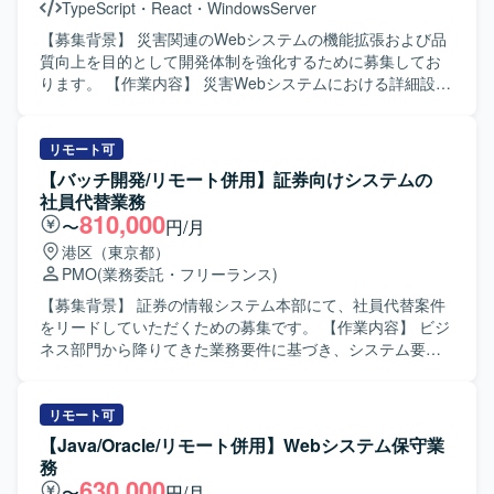
TypeScript
・
React
・
WindowsServer
て品質向上に取り組める方が望ましいです。 【ポジション
の魅力】 生命保険業界向けのコアシステムに携わること
【募集背景】 災害関連のWebシステムの機能拡張および品
で、業務知識とWebアプリケーション開発スキルの双方を
質向上を目的として開発体制を強化するために募集してお
高めていただけます。上流工程から開発・保守まで一気通
ります。 【作業内容】 災害Webシステムにおける詳細設計
貫で関われるため、要件定義スキルや設計力を伸ばしやす
から実装、単体試験までをご担当いただきます。主にWeb
い環境です。CJFリプレイス対応など、レガシーからモダン
フロントエンドの開発を中心に、必要に応じてバックエン
環境への移行経験も積むことができます。 【開発環境】
ド側の開発もご対応いただきます。 【求める人物像】 Web
リモート可
JavaおよびSpringBootを中心としたWebアプリケーション
システム開発に主体的に取り組み、自ら課題を発見し改善
【バッチ開発/リモート併用】証券向けシステムの
開発環境となっております。クラウド技術としてAWSを利
提案まで行っていただける方を求めております。フロント
社員代替業務
用する可能性があり、要件定義や基本設計など上流工程に
エンド・バックエンド双方の技術に興味を持ち、チームメ
810,000
〜
円/月
も関わる機会がございます。
ンバーと連携しながら柔軟に対応できる方が望ましいで
港区（東京都）
す。 【ポジションの魅力】 社会的意義の高い災害関連シス
PMO
(業務委託・フリーランス)
テムの開発に携わることで、ユーザーの安全や安心に直接
貢献できる点が魅力です。TypeScriptやReact、
【募集背景】 証券の情報システム本部にて、社員代替案件
C#（.NET）など複数の技術スタックを横断して携わること
をリードしていただくための募集です。 【作業内容】 ビジ
ができ、フルスタック志向のスキルアップにもつながりま
ネス部門から降りてきた業務要件に基づき、システム要件
す。 【開発環境】 Windows環境上での開発となり、
定義を行っていただきます。固定の開発ベンダーへの依頼
TypeScript、React、Vitest、leaflet、C#（.NET 10、
およびベンダーコントロールをご担当いただきます。基本
ASP.NET Core）などを用いて開発を行います。
設計から総合テスト・受け入れテストまでの間の品質管
リモート可
理、進捗管理、ドキュメント精査、各工程のレビューを実
【Java/Oracle/リモート併用】Webシステム保守業
施していただきます。出荷判定会議での説明や、リリース
務
までの一気通貫した案件推進を担っていただきます。担当
630,000
〜
円/月