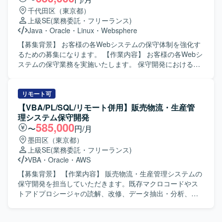
プロダクトはWebサイト、株取引アプリ、資産管理アプリ
千代田区（東京都）
などの既存アプリケーションや既存システムのバックエン
上級SE
(業務委託・フリーランス)
ド周り、特にバッチ開発など多岐にわたります。適正に合
Java
・
Oracle
・
Linux
・
Websphere
わせて担当プロダクトは変わります。 【求める人物像】 シ
ステム要件定義から案件完結まで主体的に推進できる方を
【募集背景】 お客様の各Webシステムの保守体制を強化す
求めています。ステークホルダーからの厳しいレビューに
るための募集になります。 【作業内容】 お客様の各Webシ
対しても、要件を論理的かつ明確に説明し、回答できるコ
ステムの保守業務を実施いたします。 保守開発における基
ミュニケーション能力をお持ちの方を歓迎いたします。金
本設計からリリースまでの一連の作業を担当いたします。
融や証券領域の知見がない場合でも、参画後に商品や取引
システムに関する問い合わせ対応や不具合調査なども実施
条件などの証券業務知識を自主的にキャッチアップしてい
いたします。 【求める人物像】 お客様との仕様確認を円滑
リモート可
ける学習意欲の高い方を求めています。 【ポジションの魅
に進めるため、コミュニケーション能力が高い方を求めて
【VBA/PL/SQL/リモート併用】販売物流・生産管
力】 証券の情報システム本部において、Webサイトや株取
おります。 保守開発メンバーと連携しながら課題管理を主
理システム保守開発
引アプリ、資産管理アプリ、バックエンドシステムなど多
体的に行っていただける方を歓迎いたします。 【ポジショ
585,000
〜
円/月
岐にわたるプロダクトに関わることができます。要件定義
ンの魅力】 複数のWebシステムの保守業務を通じて、設計
墨田区（東京都）
からリリースまで一気通貫で案件をリードすることで、上
からリリースまで一貫した経験を積むことができます。 問
上級SE
(業務委託・フリーランス)
流から下流までの工程を広く経験できる環境です。金融・
い合わせ対応や不具合調査を通じて、システム全体の構造
VBA
・
Oracle
・
AWS
証券領域の知見や大規模システムにおける案件推進の経験
理解や問題解決力を高めることができます。 【開発環境】
を深めていただけます。 【開発環境】 Webサイトや株取引
JavaによるWebシステム、Oracleデータベース、Linux環境
【募集背景】 【作業内容】 販売物流・生産管理システムの
アプリ、資産管理アプリなどの既存アプリケーションおよ
での保守開発を行います。
保守開発を担当していただきます。既存マクロコードやス
び既存システムのバックエンド周り、特にバッチ開発に関
トアドプロシージャの読解、改修、データ抽出・分析、業
わる環境です。
務効率化ツールの構築を行っていただきます。システム運
用保守および設計開発に携わっていただきます。 【求める