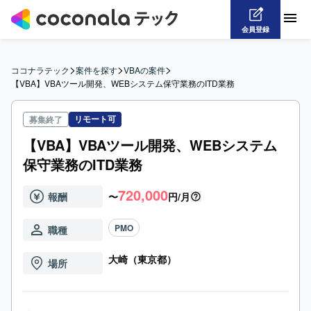
会員登録
>
>
>
ココナラテック
案件を探す
VBAの案件
【VBA】VBAツール開発、WEBシステム保守業務のITD業務
リモート可
募集終了
【VBA】VBAツール開発、WEBシステム
保守業務のITD業務
720,000
報酬
〜
円/月
PMO
職種
大崎（東京都）
場所