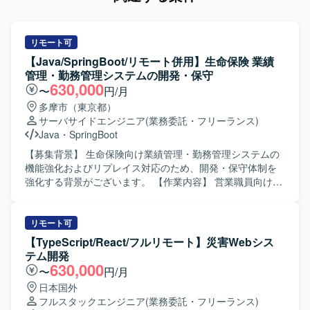
リモート可
【Java/SpringBoot/リモート併用】生命保険 業績
管理・勤務管理システムの開発・保守
630,000
〜
円/月
多摩市（東京都）
サーバサイドエンジニア
(業務委託・フリーランス)
Java
・
SpringBoot
【募集背景】 生命保険向け業績管理・勤務管理システムの
機能強化およびリプレイス対応のため、開発・保守体制を
強化する背景がございます。 【作業内容】 営業職員向け勤
務管理システムの新規開発および機能改修、保守対応をご
担当いただきます。既存システムのCJFリプレイス対応とし
て、設計・開発・テスト・リリースまで一連の工程に携わ
リモート可
っていただきます。要件や基本設計などの上流工程にも関
【TypeScript/React/フルリモート】災害Webシス
与いただき、関連システムとの連携や仕様調整を行ってい
テム開発
ただきます。 【求める人物像】 長期的な参画を前提に、主
630,000
〜
円/月
体的に課題発見・改善提案ができる方を求めております。5
日本国外
名以上のチーム開発体制の中で、周囲と連携しながら自律
フルスタックエンジニア
(業務委託・フリーランス)
的に動ける方、ドキュメントやコミュニケーションを通じ