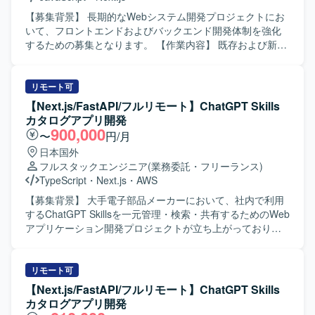
めております。 社員エンジニアへ技術やノウハウをわかり
やすく共有できるコミュニケーション力をお持ちの方を歓
【募集背景】 長期的なWebシステム開発プロジェクトにお
迎いたします。 仕様が確定しきっていないフェーズでも、
いて、フロントエンドおよびバックエンド開発体制を強化
課題を整理しながら主体的に推進できる方を想定しており
するための募集となります。 【作業内容】 既存および新規
ます。 長期的な保守性や拡張性を意識したアーキテクチャ
Webシステムのフロントエンド開発をNext.js/Reactを用い
設計ができる方にマッチするポジションです。 【ポジショ
てご担当いただきます。バックエンドについてはPHPを用
ンの魅力】 人事領域の統合基盤プロダクトの新規開発に、
いたWebアプリケーション開発を行っていただき、API連携
リモート可
フロントエンドリードとして深く関わっていただけます。
や画面とのデータ連携も実装いただきます。Gitを用いたチ
【Next.js/FastAPI/フルリモート】ChatGPT Skills
AIコーディングツールを積極的に活用しながら、開発フロ
ーム開発プロセスに参加し、コードレビューやブランチ運
カタログアプリ開発
ーやナレッジの整備を主導できる環境です。 長期的なプロ
用ルールに沿った開発を行います。Dockerを利用した開発
900,000
〜
円/月
ジェクトの中で、UI/UXやアーキテクチャの設計思想をプロ
環境の構築やコンテナベースでの動作確認も実施いただき
日本国外
ダクト全体に反映していく経験を積んでいただけます。
ます。仕様駆動開発やAI駆動開発の考え方を取り入れなが
フルスタックエンジニア
(業務委託・フリーランス)
【開発環境】 言語はTypeScriptを使用し、フレームワーク
ら、AI活用を意識した設計・実装にも携わっていただきま
TypeScript
・
Next.js
・
AWS
としてReactを採用しております。 インフラには
す。 【求める人物像】 フロントエンドとバックエンドの両
AWS（CloudFront, S3, ECS）を利用しており、GitHubや
面で主体的に開発を進められる方を求めています。チーム
【募集背景】 大手電子部品メーカーにおいて、社内で利用
Slack、Backlogなどのツールを用いて開発を進めておりま
メンバーとのコミュニケーションを大切にしながら、Gitを
するChatGPT Skillsを一元管理・検索・共有するためのWeb
す。 PCはWindowsまたはMacが支給され、Claude Codeを
前提とした開発フローに順応できる方を歓迎いたします。
アプリケーション開発プロジェクトが立ち上がっており、
開発や業務に積極的に活用しております。
新しい技術やAIを活用した開発手法に興味を持ち、自ら学
その開発体制を強化するための募集となります。 【作業内
びながら提案や改善を行っていただける方にマッチする環
容】 Next.jsを用いたフロントエンド画面の設計・実装を行
境です。 【ポジションの魅力】 Next.js/ReactとPHPを組み
っていただきます。 FastAPIを用いたバックエンドおよび
リモート可
合わせたWebシステム開発に継続的に関わることで、フロ
APIの設計・実装を担当していただきます。 SkillsのZIPファ
【Next.js/FastAPI/フルリモート】ChatGPT Skills
ントエンド・バックエンド双方のスキルを高めていただけ
イルアップロード、情報登録、一覧表示、検索機能の実装
カタログアプリ開発
ます。Dockerを用いたコンテナ開発環境での実務経験や、
を行っていただきます。 Gitリポジトリへの登録・連携機能