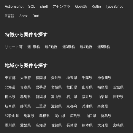
して技術面だけでなくチームの開発推進にも関与できるポ
Actionscript
SQL
shell
アセンブラ
Go言語
Kotlin
TypeScript
ジションです。通話中のリアルタイム支援、通話内容の活
R言語
用、通話後業務の効率化など、音声と生成AIを組み合わせ
Apex
Dart
た難易度の高いプロダクト開発に挑戦できます。 【開発環
境】 フロントエンドはReact、Next.js、Chrome Extension
特徴から案件を探す
を用いて開発しております。バックエンドはTypeScript、
Hono、Drizzle、Pythonを利用しております。データベース
はPostgreSQLやQdrant（ベクトルデータベース）を使用し
リモート可
週1勤務
週2勤務
週3勤務
週4勤務
週5勤務
ております。インフラはAWSとTerraformを用いて構築して
おり、CI/CDにはGitHub Actions、監視にはDatadogを利用
しております。AIについてはOpenAI API、Anthropic APIな
地域から案件を探す
どを活用しております。
東京都
大阪府
福岡県
愛知県
埼玉県
千葉県
神奈川県
北海道
青森県
岩手県
宮城県
秋田県
山形県
福島県
茨城県
栃木県
群馬県
新潟県
富山県
石川県
福井県
山梨県
長野県
岐阜県
静岡県
三重県
滋賀県
京都府
兵庫県
奈良県
和歌山県
鳥取県
島根県
岡山県
広島県
山口県
徳島県
香川県
愛媛県
高知県
佐賀県
長崎県
熊本県
大分県
宮崎県