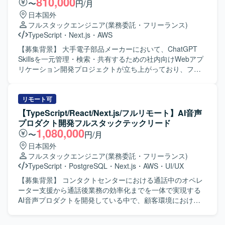
810,000
〜
円/月
AI駆動開発に関する知見を深められる点も特徴となりま
の実装を行っていただきます。 Dockerを用いた開発環境お
日本国外
す。長期的な参画を通じて、仕様検討から実装・改善まで
よび実行環境の構築を行っていただきます。 AWS ECSへの
フルスタックエンジニア
(業務委託・フリーランス)
一貫して携われる機会があります。 【開発環境】
アプリケーションデプロイを行っていただきます。 CI/CD
TypeScript
・
Next.js
・
AWS
Next.js/Reactを用いたWebフロントエンド開発環境と、
パイプラインの設計・構築を行っていただきます。 単体テ
PHPベースのバックエンド開発環境となります。Gitを利用
スト、結合テスト、コードレビューの実施を行っていただ
【募集背景】 大手電子部品メーカーにおいて、ChatGPT
したソースコード管理を行い、Dockerによるコンテナ化さ
きます。 【求める人物像】 フロントエンドからバックエン
Skillsを一元管理・検索・共有するための社内向けWebアプ
れた開発環境で作業を進めていただきます。仕様駆動開発
ド、インフラまで一貫して主体的に対応できる方を求めて
リケーション開発プロジェクトが立ち上がっており、フル
やAI駆動開発の取り組みも行っており、これらの技術要素
います。 少人数体制の中で自ら課題を整理し、自走して開
スタックで対応可能なエンジニアを募集しております。
を取り入れた開発スタイルとなります。
発を進められる方が望ましいです。 品質やセキュリティ、
【作業内容】 Next.jsを用いたフロントエンド画面の設計・
開発プロセスの標準化にも関心を持ち、継続的な改善に取
実装を行っていただきます。 FastAPIを用いたバックエンド
リモート可
り組める方を歓迎いたします。 【ポジションの魅力】 生成
およびAPIの設計・実装を担当していただきます。 Skillsの
【TypeScript/React/Next.js/フルリモート】AI音声
AI関連のChatGPT Skillsを扱う社内向けWebアプリケーショ
ZIPファイルアップロード、情報登録、一覧表示、検索機能
プロダクト開発フルスタックテックリード
ンの立ち上げから携わることができる案件です。 Next.js、
の実装を行っていただきます。 Gitリポジトリへの登録・連
1,080,000
〜
円/月
FastAPI、AWS ECS、Docker、GitHub Actionsといったモ
携機能の実装を行っていただきます。 Dockerを用いた開発
日本国外
ダンな技術スタックをフルスタックに経験することができ
環境および実行環境の構築を行っていただきます。 AWS
フルスタックエンジニア
(業務委託・フリーランス)
ます。 アーキテクチャ設計やCI/CD、セキュリティなど、
ECSへのアプリケーションデプロイを行っていただきま
TypeScript
・
PostgreSQL
・
Next.js
・
AWS
・
UI/UX
アプリケーション全体の設計から運用まで幅広い領域に関
す。 CI/CDパイプラインの設計・構築を行っていただきま
与できる環境です。 【開発環境】 フロントエンドは
す。 単体テスト、結合テスト、コードレビューの実施を行
【募集背景】 コンタクトセンターにおける通話中のオペレ
Next.js、TypeScriptを用いて開発いたします。 バックエン
っていただきます。 【求める人物像】 フロントエンドから
ーター支援から通話後業務の効率化までを一体で実現する
ドはPython、FastAPIを用いて開発いたします。 インフラ
バックエンド、インフラまで一貫して主体的に取り組んで
AI音声プロダクトを開発している中で、顧客環境における
はAWS ECS上に構築いたします。 コンテナ基盤として
いただける方を求めております。 少人数体制の中で自ら課
不具合調査や個別対応にも一定の開発リソースが必要とな
Dockerを利用いたします。 CI/CDはGitHub Actions等を用
題を整理し、自走して開発を推進していただける方を歓迎
っており、プロダクトとして提供すべき新たな価値の開発