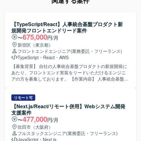
関連する案件
【TypeScript/React】人事統合基盤プロダクト新
規開発フロントエンドリード案件
675,000
〜
円/月
新宿区（東京都）
フロントエンドエンジニア
(業務委託・フリーランス)
TypeScript
・
React
・
AWS
【募集背景】 自社の人事統合基盤プロダクトの新規開発に
あたり、フロントエンド実装をリードいただけるエンジニ
アの方を募集しております。 【作業内容】 人事統合基盤の
管理画面およびユーザーインターフェースの設計・実装を
行っていただきます。 TypeScript / React を用いたWebア
プリケーション開発や、バックエンドのREST APIとの連携
リモート可
実装を担当していただきます。 AIコーディングツールを活
【Next.js/React/リモート併用】Webシステム開発
用した開発フローの整備や生産性向上の推進、コンポーネ
支援案件
ント設計やUIライブラリの整備も行っていただきます。 ま
477,000
〜
円/月
た、社員エンジニアへの技術展開やドキュメント整備にも
吹田市（大阪府）
携わっていただきます。 【求める人物像】 AIツールを積極
フルスタックエンジニア
(業務委託・フリーランス)
的に取り入れ、自律的に開発生産性を高めていける方を求
JavaScript
・
Next.js