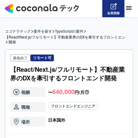
会員登録
>
>
>
ココナラテック
案件を探す
TypeScriptの案件
【React/Next.js/フルリモート】不動産業界のDXを牽引するフロントエン
ド開発
リモート可
募集終了
【React/Next.js/フルリモート】不動産業
界のDXを牽引するフロントエンド開発
640,000
報酬
〜
円/月
フロントエンドエンジニア
職種
日本国外
場所