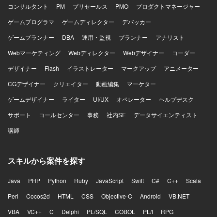
がらチームをリードできる方を求めております。フロント
コンサルタント
PM
プリセールス
PMO
プロダクトマネージャー
エンドとバックエンドの領域を限定せずプロダクト全体の
課題に向き合える方、技術的な理想だけでなく顧客価値や
ゲームプログラマ
ゲームディレクター
デバッカー
事業上の優先順位を踏まえて判断できる方に参画していた
ゲームプランナー
DBA
運用・監視
プランナー
アナリスト
だきたいと考えております。不具合や個別要望への対応を
その場限りで終わらせずプロダクトの改善につなげられる
Webマーケティング
Webディレクター
Webデザイナー
コーダー
方、曖昧な状況でも自ら課題を整理し必要な関係者を巻き
デザイナー
込みながら開発を進められる方、プロダクトマネージャー
Flash
イラストレーター
マークアップ
アニメーター
やプロジェクトマネージャーと建設的に議論できる方を歓
CGデザイナー
クリエイター
動画編集
マーケター
迎いたします。チームメンバーの経験や強みを尊重し技術
的な支援やナレッジ共有ができる方、開発速度と品質の両
ゲームデザイナー
ライター
UI/UX
オペレーター
ヘルプデスク
方に責任を持ち継続的な改善に取り組める方に活躍してい
サポート
コールセンター
事務
社内SE
データサイエンティスト
ただきたいポジションです。 【ポジションの魅力】 AI音声
プロダクトを実際のコンタクトセンターへ導入し、現場か
講師
ら得られるフィードバックをもとにプロダクトを改善して
いくフェーズに携わることができます。単に決められた仕
様を実装するのではなく、顧客環境で発生している課題を
スキルから案件を探す
整理し、その場限りの個別対応ではなくプロダクトとして
再利用可能な機能や仕組みへ昇華していくことが求められ
Java
PHP
Python
Ruby
JavaScript
Swift
C#
C++
Scala
ます。既存機能の改善と新規機能開発を両立するために、
開発優先順位やアーキテクチャ、チームの進め方そのもの
Perl
Cocos2d
HTML
CSS
Objective-C
Android
VB.NET
を見直していく余地があり、フロントエンドとバックエン
VBA
VC++
C
Delphi
PL/SQL
COBOL
PL/I
RPG
ドを横断して手を動かしながら将来的にはテックリードと