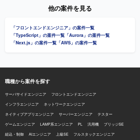
いてパイプラインを構築いたします。 ソースコード管理に
いたします。 チーム開発においてコミュニケーションを取
を継続的かつスピーディーに進められる体制づくりが課題
他の案件を見る
はGitおよびGitHubを利用いたします。
りながら品質向上に取り組んでいただける方を求めており
となっております。そのため、フロントエンドとバックエ
ます。 【ポジションの魅力】 ChatGPT Skillsを活用した社
ンドを横断して自ら設計・実装を担いながら技術課題の整
内向けWebアプリケーションの立ち上げから携わることが
理や開発優先順位の検討、チームの技術的な意思決定を牽
「フロントエンドエンジニア」の案件一覧
でき、アーキテクチャ設計から実装、テストまで広い工程
引するテックリード候補を募集しております。 【作業内
に関与していただけます。 Next.jsやFastAPI、AWS ECS、
容】 AI音声プロダクトにおけるフロントエンドとバックエ
「TypeScript」の案件一覧
「Aurora」の案件一覧
Dockerなどモダンな技術スタックを用いてフルスタックに
ンドの設計、開発、運用を行っていただきます。TypeScript
「Next.js」の案件一覧
「AWS」の案件一覧
スキルを発揮していただけます。 CI/CDや開発標準の整備
を中心としたWebアプリケーションの機能開発や、通話中
など、開発プロセスの構築にも関わっていただける環境で
支援、通話後処理、ナレッジ活用に関する機能の設計・実
す。 【開発環境】 フロントエンドはNext.js、TypeScript、
装を担当していただきます。顧客環境で発生する不具合や
バックエンドはPython、FastAPIを用いた構成となっており
技術課題の調査、原因分析、恒久的な改善を推進していた
ます。 インフラはAWS ECSを利用し、Dockerコンテナ上
だきます。プロダクトの成長や顧客価値を踏まえた技術課
でアプリケーションを稼働させております。 CI/CDには
題と開発優先順位の整理、プロダクトマネージャーやプロ
職種から案件を探す
GitHub Actions等を用い、ソースコード管理はGitおよび
ジェクトマネージャーとの要件整理、仕様検討を行ってい
GitHubで行っております。
ただきます。アーキテクチャ設計、技術選定、リファクタ
サーバサイドエンジニア
フロントエンドエンジニア
リング方針の策定や、コードレビュー、設計レビューを通
じた開発品質の向上にも取り組んでいただきます。開発プ
インフラエンジニア
ネットワークエンジニア
ロセスやチーム内の役割分担、情報共有方法の改善、チー
ネイティブアプリエンジニア
サーバーエンジニア
テスター
ムメンバーへの技術的な支援やナレッジ共有を行っていた
だき、将来的にはテックリードとしてチーム開発および技
ゲームエンジニア
LAMP系エンジニア
PL
汎用機
ブリッジSE
術的意思決定のリードを担っていただきます。 【求める人
組込・制御
物像】 マネジメントだけではなく自ら設計・実装を行いな
AIエンジニア
上級SE
フルスタックエンジニア