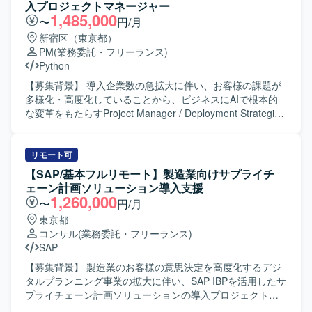
会計要件に関する知見を深めていただけます。 【開発環
関する検討支援、上申資料やステークホルダー向け説明資
入プロジェクトマネージャー
境】 ・詳細な開発環境は別途プロジェクト内で定義されて
料の作成などを行っていただきます。 【求める人物像】 専
1,485,000
〜
円/月
おり、業務要件定義やシステム仕様検討フェーズを中心に
門性が高い新領域の業務においても早期にキャッチアップ
新宿区（東京都）
ご担当いただきます。
を図り、理解が早い方を求めています。高いコミュニケー
PM
(業務委託・フリーランス)
ション能力を活かし、フットワーク軽くステークホルダー
Python
に歩み寄り、合意形成を促進できる方、自ら課題解決に踏
み込み、粘り強くやり切る姿勢をお持ちの方、QCDの観点
【募集背景】 導入企業数の急拡大に伴い、お客様の課題が
で論点を整理し、解決策を示唆して意思決定を支援できる
多様化・高度化していることから、ビジネスにAIで根本的
方が望ましいです。 【ポジションの魅力】 新サービス立ち
な変革をもたらすProject Manager / Deployment Strategist
上げという上流から関わることができ、業務プロセスやUI
として、AXを上流から牽引できる人材を募集しています。
コンセプトの検討など、ビジネスとシステムの両面に深く
【作業内容】 AIプロダクトの受託開発案件における専任プ
関与できるポジションです。BPRや業務改革の経験を活か
ロジェクトマネージャーとして、クライアントの業務理解
リモート可
しつつ、基盤系ソフトの知見を用いてサービス全体の設計
と課題特定を行い、潜在的な課題を見抜きます。AI活用の
【SAP/基本フルリモート】製造業向けサプライチ
に寄与することができます。 【開発環境】 要件定義および
全体戦略やロードマップを策定し、段階的な導入計画を提
ェーン計画ソリューション導入支援
業務整理を中心とした上流工程フェーズとなり、ドキュメ
案します。提案書の作成や顧客へのプレゼンテーションな
1,260,000
〜
円/月
ンテーションツールを活用しながら資料作成や検討を行い
どの提案活動を行います。PRDや要件定義書、仕様書の作
東京都
ます。
成を通じて要件定義と仕様策定を進め、開発チームのマネ
コンサル
(業務委託・フリーランス)
ジメントやスケジュール、品質、コスト管理などのプロジ
SAP
ェクトマネジメントを行います。顧客折衝やリレーション
構築を通じて、継続案件や拡大案件につなげる信頼関係を
【募集背景】 製造業のお客様の意思決定を高度化するデジ
構築します。生成AIの技術検証やプロンプトチューニング
タルプランニング事業の拡大に伴い、SAP IBPを活用したサ
など自ら手を動かして技術検証やプロトタイピングを行
プライチェーン計画ソリューションの導入プロジェクトを
い、顧客向け報告書やプロジェクト進捗レポートなどのド
推進いただけるエンジニア・コンサルタントの募集となり