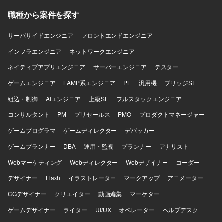
課題整理をご自身の手で作成してこられた方を求めており
職種から案件を探す
ます。対象である会計、生産、購買、在庫、貿易のいずれ
かの領域で現場の業務を理解し説明できる方を想定してお
ります。 【ポジションの魅力】 既に走っているプロジェク
サーバサイドエンジニア
フロントエンドエンジニア
トへの追加募集であり、体制や進め方が固まっている環境
インフラエンジニア
ネットワークエンジニア
で上流工程に専念していただけます。技術要素については
必須の言語指定がなく、今後のシステム要件定義や設計フ
ネイティブアプリエンジニア
サーバーエンジニア
テスター
ェーズにも関わることで、製造業領域の業務知識と要件定
ゲームエンジニア
義スキルをさらに深めていただけます。 【開発環境】 技術
LAMP系エンジニア
PL
汎用機
ブリッジSE
的なスキルについては10月頃に言語を選定する予定です。
組込・制御
AIエンジニア
上級SE
フルスタックエンジニア
コンサルタント
PM
プリセールス
PMO
プロダクトマネージャー
ゲームプログラマ
ゲームディレクター
デバッカー
ゲームプランナー
DBA
運用・監視
プランナー
アナリスト
Webマーケティング
Webディレクター
Webデザイナー
コーダー
デザイナー
Flash
イラストレーター
マークアップ
アニメーター
CGデザイナー
クリエイター
動画編集
マーケター
ゲームデザイナー
ライター
UI/UX
オペレーター
ヘルプデスク