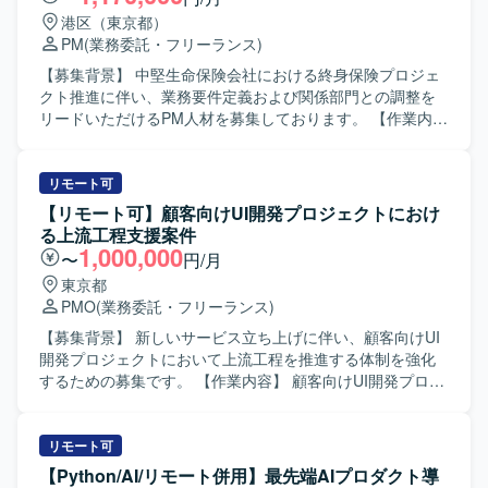
港区（東京都）
PM
(業務委託・フリーランス)
【募集背景】 中堅生命保険会社における終身保険プロジェ
クト推進に伴い、業務要件定義および関係部門との調整を
リードいただけるPM人材を募集しております。 【作業内
容】 ・終身保険プロジェクトにおける業務要件定義の推進
および整理を行っていただきます。 ・プレミアムプログラ
ム対応として、クレジットカードの種類に応じたポイント
リモート可
付与機能に関する要件整理や関係部門との合意形成を行っ
【リモート可】顧客向けUI開発プロジェクトにおけ
ていただきます。 ・経理要件対応として、システム仕様の
る上流工程支援案件
検討、経理部門との調整、代替案の立案などを行っていた
1,000,000
〜
円/月
だきます。 ・上層部向けの各種説明資料の作成およびプレ
東京都
ゼンテーションを実施していただきます。 【求める人物
PMO
(業務委託・フリーランス)
像】 ・関係部門や上層部と円滑にコミュニケーションを取
りながら、主体的に課題整理と意思決定支援ができる方を
【募集背景】 新しいサービス立ち上げに伴い、顧客向けUI
求めております。 ・金融や保険領域の特性を理解しつつ、
開発プロジェクトにおいて上流工程を推進する体制を強化
ビジネス側とシステム側の橋渡し役として動ける方を歓迎
するための募集です。 【作業内容】 顧客向けUI開発プロジ
いたします。 【ポジションの魅力】 ・生命保険領域におけ
ェクトにおいて、基本計画および要件定義を中心とした上
る新たな商品・サービス企画に近い立ち位置で、上流工程
流工程を担当していただきます。関連情報を自由に閲覧可
からプロジェクト推進に関わっていただけます。 ・経理や
能とする新サービスのコンセプト整理や業務要件の整理、
リモート可
業務部門など複数部門との連携を通じて、保険業務および
BPR/業務改善/業務改革の検討および整理、基盤系ソフトに
【Python/AI/リモート併用】最先端AIプロダクト導