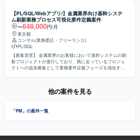
キュメントを作成します。 【求める人物像】 ベンチャー気
ます。 【作業内容】 クラウド上での全社的な販売事業計画
質なカルチャーに抵抗がなく、お客様の中に深く入り込み
（S&OP）の立案から実行までの最適化支援を行っていただ
【PL/SQL/Webアプリ/】金属業界向け基幹システ
潜在課題を見抜いて提案できる方が望ましいです。コンサ
きます。 組立/プロセス製造業におけるサプライチェーン計
ム刷新業務プロセス可視化要件定義案件
ルティングとテクノロジーの両軸で価値を発揮でき、自ら
画（PSI）の業務分析を実施し、監視・計画要件の定義など
648,000
〜
円/月
AIツールを触りプロンプトをチューニングする等の現場作
の上流工程を担当していただきます。 クライアントの現場
東京都
業をいとわない泥臭さのある方を求めています。営業や開
担当者やステークホルダーとの要件調整を行い、リレーシ
コンサル
(業務委託・フリーランス)
発チームと自発的かつ高頻度なコミュニケーションを取れ
ョンを構築していただきます。 単独でのプロジェクト推
PL/SQL
る方、中長期視点で顧客に深く伴走するマインドを持ち、
進、または3〜4名規模のチームを主導していただきます。
AIを活用して顧客の売上や事業をグロースさせる攻めの推
【求める人物像】 高度な専門性と主体性を持ってプロジェ
【募集背景】 金属業界のお客様において基幹システムの刷
進ができる方が理想です。 【ポジションの魅力】 AX戦略の
クトを強力に牽引していただける方を求めています。 現場
新プロジェクトが進行しており、既に走っているプロジェ
立案から要件定義、開発推進、導入・定着まで一貫して携
のメンバーやお客様を巻き込んで、裁量を持って主体的に
クトへの追加募集として業務要件定義フェーズを強化する
わることができ、LLMやRAG、AI AGENTなど生成AI領域の
動ける方を求めています。 【ポジションの魅力】 製造業向
ための募集となっております。 【作業内容】 現行の業務と
最前線で実務経験を積むことができます。Deployment
けのデジタルプランニング領域において、SAP IBPを中心と
システムを As-Is で整理し、To-Be を描くための業務プロセ
Strategistとしてクライアントへの提供価値とビジネス成長
したサプライチェーン計画ソリューションの導入をリード
ス可視化を担っていただきます。具体的には、現行業務お
他の案件を見る
の両方をリードでき、スタートアップならではのスピード
できるポジションです。 上流工程から関わることで、クラ
よびシステムの As-Is 整理、To-Be 設計のための業務プロセ
感と事業インパクトの大きい環境で働くことができます。
イアントの業務変革や意思決定高度化に直接貢献していた
ス可視化（業務フロー、業務一覧、課題整理）を行ってい
チーム内で日常的にAIを活用し、定型業務はAIエージェント
だけます。 【開発環境】 SAP IBPなどのサプライチェーン
ただきます。対象となる業務領域は会計、生産、購買、在
で省力化することで、より価値を生む活動に集中できる環
「PM」の案件一覧
計画ソリューションを活用したクラウド環境での業務とな
庫、貿易がメインとなります。今後は秋頃よりシステム要
境です。 【開発環境】 開発言語はPythonおよび各種大規模
ります。
件定義、年度明けから基本設計、以降は詳細設計へと進む
言語モデルを利用します。作業環境としてMacと複数モニ
想定です。 【求める人物像】 製造業の基幹システム刷新や
ターを利用できる環境が用意されています。
ERP 導入において要件定義を担ってこられた方で、現行の
業務とシステムを As-Is で整理し、業務フローや業務一覧、