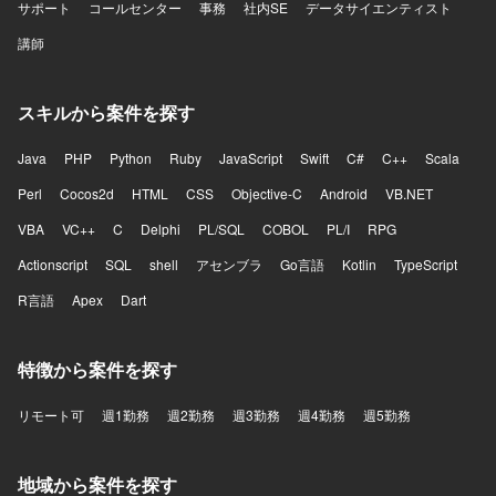
サポート
コールセンター
事務
社内SE
データサイエンティスト
講師
スキルから案件を探す
Java
PHP
Python
Ruby
JavaScript
Swift
C#
C++
Scala
Perl
Cocos2d
HTML
CSS
Objective-C
Android
VB.NET
VBA
VC++
C
Delphi
PL/SQL
COBOL
PL/I
RPG
Actionscript
SQL
shell
アセンブラ
Go言語
Kotlin
TypeScript
R言語
Apex
Dart
特徴から案件を探す
リモート可
週1勤務
週2勤務
週3勤務
週4勤務
週5勤務
地域から案件を探す