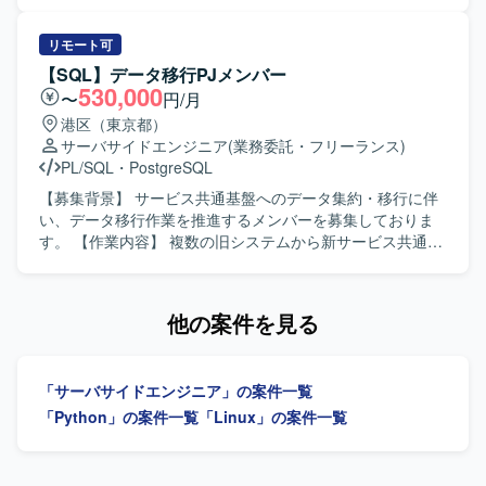
せた先進的なデータプラットフォーム構築に関わることが
詐欺対策サービスPoCにおいて、通話内容からLLMを用い
でき、データエンジニアとしての専門性を高めていただけ
て詐欺を検知し警告を行う機能を実装していただきます。
ます。 【開発環境】 AWS、Snowflake、Databricks、
また、RAGを用いた最新詐欺への追従や検知精度の向上に
リモート可
DBT、Fivetran、Oracle、Python、PL/SQLなどを用いたデ
取り組んでいただきます。商用化を見据えたセキュリティ
【SQL】データ移行PJメンバー
ータプラットフォーム環境です。
要件に対応するクラウドインフラ基盤の設計および構築も
530,000
〜
円/月
担当していただきます。さらに、特定法人向けにカスタマ
港区（東京都）
イズした詐欺検知PoCとして、特定銀行向けのRAGデータ
サーバサイドエンジニア
(業務委託・フリーランス)
ソース連携機能の実装も行っていただきます。要件定義、
PL/SQL
・
PostgreSQL
詳細設計、実装、運用設計まで一貫して関わっていただき
ます。 【求める人物像】 生成AIやクラウドインフラの新し
【募集背景】 サービス共通基盤へのデータ集約・移行に伴
い技術に主体的にキャッチアップしながら、PoC開発をス
い、データ移行作業を推進するメンバーを募集しておりま
ピード感を持って推進できる方を求めています。サービス
す。 【作業内容】 複数の旧システムから新サービス共通基
の安全性やセキュリティを意識しながら、ビジネス要求と
盤へのデータ集約・移行において、データ移行リーダーの
技術要件のバランスを取りつつ提案や改善を行っていただ
指示のもと、マッピング定義書の作成補助、移行SQLやス
ける方が望ましいです。チームメンバーと連携しながら、
クリプトの開発、データ検証、リハーサルおよび本番移行
他の案件を見る
テックリードとして設計方針や技術選定をリードしていた
作業をご担当いただきます。 現行システムおよび新基盤の
だける方を歓迎します。 【ポジションの魅力】 LLMやRAG
テーブル定義を確認し、新旧データ項目のマッピング定義
など最先端の生成AI技術を活用しながら、社会課題である
書の作成・更新、仕様不明点の洗い出しおよび照会を行っ
「サーバサイドエンジニア」の案件一覧
特殊詐欺対策に貢献できる案件です。個人向けサービスと
ていただきます。 指示や仕様に基づき、データ抽出・変
特定法人向けサービスの双方に関わることで、PoC段階か
換・登録のためのSQLクエリの作成・修正、データクレン
「Python」の案件一覧
「Linux」の案件一覧
ら商用化を見据えたアーキテクチャ設計やセキュリティ設
ジング処理や変換ロジックの実装を行っていただきます。
計まで幅広い経験を積むことができます。ClaudeCodeや
移行前後での件数照合やデータ整合性確認用クエリの作成
Devin、Github Copilotなどの開発支援ツールを活用しなが
と実行、テスト環境での移行テストおよび不整合データの