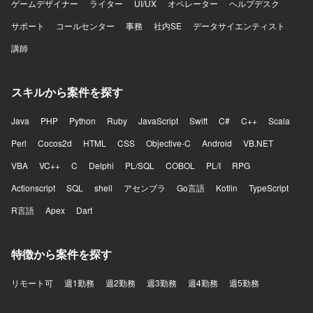
ゲームデザイナー
ライター
UI/UX
オペレーター
ヘルプデスク
サポート
コールセンター
事務
社内SE
データサイエンティスト
講師
スキルから案件を探す
Java
PHP
Python
Ruby
JavaScript
Swift
C#
C++
Scala
Perl
Cocos2d
HTML
CSS
Objective-C
Android
VB.NET
VBA
VC++
C
Delphi
PL/SQL
COBOL
PL/I
RPG
Actionscript
SQL
shell
アセンブラ
Go言語
Kotlin
TypeScript
R言語
Apex
Dart
特徴から案件を探す
リモート可
週1勤務
週2勤務
週3勤務
週4勤務
週5勤務