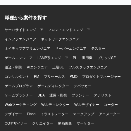
ら、AI駆動開発の実践的なノウハウを身につけることがで
抽出・報告を行っていただきます。 移行タイムチャートに
きます。 【開発環境】 Python、TypeScript、Google
沿ったリハーサルおよび本番データ移行時のSQL実行作
Cloud、Terraformなどを用いたサーバサイド開発およびク
業、手順書に沿った運用立ち会い、実行時のエラーログ確
職種から案件を探す
ラウドインフラ構築を行います。LLMおよびRAGを活用し
認や発生課題の一次切り分け・報告もご担当いただきま
た詐欺検知ロジックの実装に加え、セキュリティ要件に対
す。 【求める人物像】 データ構造やテーブル設計を正確に
サーバサイドエンジニア
フロントエンドエンジニア
応したインフラ基盤の設計と構築を行います。
理解しながら粘り強く検証作業を進められる方を求めてお
ClaudeCode、Devin、Github CopilotなどのAI支援ツールを
インフラエンジニア
ります。 リーダーや設計担当とコミュニケーションを取り
ネットワークエンジニア
利用しながら、CI/CDや監視・運用設計も含めたフルスタッ
つつ、指示や仕様を踏まえて自律的にSQL実装や検証を進
ネイティブアプリエンジニア
サーバーエンジニア
テスター
クな開発環境で業務を行います。
められる方が望ましいです。 【ポジションの魅力】 複数シ
ステムを対象とした大規模なデータ移行プロジェクトに参
ゲームエンジニア
LAMP系エンジニア
PL
汎用機
ブリッジSE
画し、共通基盤化に伴うデータ構造変更への対応を通じ
組込・制御
AIエンジニア
上級SE
フルスタックエンジニア
て、データ移行やSQL実装に関する実務経験を幅広く積む
ことができます。 データマッピング、移行実装、検証、移
コンサルタント
PM
プリセールス
PMO
プロダクトマネージャー
行本番対応まで一連の工程に携わることで、データ移行プ
ゲームプログラマ
ロジェクト全体の流れを理解できるポジションです。 【開
ゲームディレクター
デバッカー
発環境】 各種RDBMS環境上でのSQL実装およびデータ検証
ゲームプランナー
DBA
運用・監視
プランナー
アナリスト
を中心とした環境になります。
Webマーケティング
Webディレクター
Webデザイナー
コーダー
デザイナー
Flash
イラストレーター
マークアップ
アニメーター
CGデザイナー
クリエイター
動画編集
マーケター