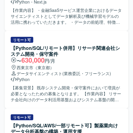
Python
・
Next.js
【作業内容】 ・金融SaaSサービス運営企業におけるデータ
サイエンティストとしてデータ解析及び機械学習モデルの
活用に携わっていただきます。 ・データの前処理、特徴量
エンジニアリング、モデル構築・評価おびよび改善を行っ
ていただきます。 ・機械学習モデルのパフォーマンス最適
化を行っていただきます。 ・プロダクト内および社内への
リモート可
AI導入を行っていただきます。 【開発環境】 ・開発言語：
【Python/SQL/リモート併用】リサーチ関連会社シ
Python、Typescript ・機械学習・統計モデリング：scikit-
ステム開発・保守案件
learn、LightGBM、pandas、numpy etc. ・クラウドプラッ
630,000
〜
円/月
トフォーム：Google Cloud Platform ・分析基盤：BigQuery
西東京市（東京都）
・アプリケーション：Next.js、FastAPI ・構成管理ツー
データサイエンティスト
(業務委託・フリーランス)
ル：Terraform、Cloud Build ・データモデリング：
Python
Dataform ・データビジュアライゼーション：
Metabase/Redash ・その他：Docker、GitHub、Slack、
【募集背景】 既存システム開発・保守案件において増員が
Github Copilot etc.
必要となったための募集となります。 【作業内容】 リサー
チ会社向けのデータ利活用基盤およびシステム基盤の開
発・保守・運用を行っていただきます。 パソコンやスマホ
のWebサイト接触ログ、アプリ利用ログ、TV視聴ログなど
各種ログデータを抽出・クレンジング・集計していただき
リモート可
ます。 集計したデータをサービスとして提供するWEBアプ
【Python/SQL/AWS/一部リモート可】製薬業向け
リケーションの開発・保守・運用を担当していただきま
データ分析基盤の構築・運用支援