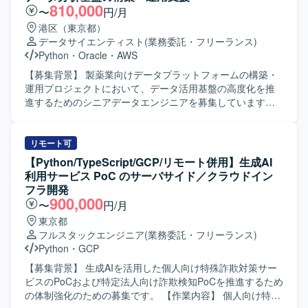
す。 【求める人物像】 ログデータや大量データの取り扱い
810,000
〜
円/月
に興味を持ち、主体的に学習しながら業務に取り組んでい
港区（東京都）
ただける方を求めています。 チームメンバーと協調しなが
データサイエンティスト
(業務委託・フリーランス)
らコミュニケーションを取り、自ら課題を発見し解決に向
Python
・
Oracle
・
AWS
けて動ける方を歓迎いたします。 【ポジションの魅力】 多
様なログデータを用いたデータ利活用基盤の開発に携わる
【募集背景】 製薬業向けデータプラットフォームの構築・
ことで、データ解析やデータ基盤構築のスキルを高めてい
運用プロジェクトにおいて、データ活用基盤の高度化を推
ただけます。 WEBアプリケーション開発とデータ処理の双
進するためのシニアデータエンジニアを募集しています。
方に関わることで、バックエンド開発とデータエンジニア
【作業内容】 製薬業向けデータプラットフォームの構築・
リングの経験を幅広く積むことができます。 【開発環境】
運用プロジェクトにおいて、AWS・Snowflakeを活用したデ
PythonおよびSQLを用いたデータ処理・解析環境と、各種
ータパイプラインの設計・開発・最適化を担当していただ
リモート可
DWH製品やBIツールを組み合わせたデータ利活用基盤が想
きます。SQLを用いた大規模データ処理、データパイプラ
【Python/TypeScript/GCP/リモート併用】生成AI
定されています。
インの構築・運用、システム間データ連携の実現に加え、
利用サービス PoC のサーバサイド／クラウドイン
従来型データウェアハウスとモダンデータスタック双方の
フラ開発
知見を活かしながら、データ活用基盤の高度化を推進して
900,000
〜
円/月
いただきます。関係者と連携しながらデータ統合およびデ
東京都
ータ活用基盤の構築を推進していただきます。 【求める人
フルスタックエンジニア
(業務委託・フリーランス)
物像】 大規模データ処理やデータパイプライン設計に主体
Python
・
GCP
的に取り組み、関係者と連携しながらデータ活用基盤の高
度化をリードしていただける方を求めています。 【ポジシ
【募集背景】 生成AIを活用した個人向け特殊詐欺対策サー
ョンの魅力】 製薬業向けのデータ分析基盤において、従来
ビスのPoCおよび特定法人向け詐欺検知PoCを推進するため
型データウェアハウスとモダンデータスタックを組み合わ
の体制強化のための募集です。 【作業内容】 個人向け特殊