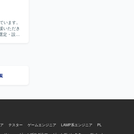
Hub
shlytics
基盤、Autify
on・Figma
ています。
支援いただき
術選定・設計
ビュー効率
づいて開発を
も活用しな
覧
emini、
ア
テスター
ゲームエンジニア
LAMP系エンジニア
PL