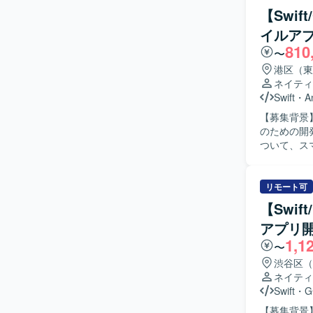
スト方針を
【Swif
ましいです。 【ポジションの魅力】 コンシューマ向け婚活アプリの開発に携わる
イルア
のユーザー
810
ンス開発を
〜
を深めることができます。 【開発環境】
港区（東
Kotlin/
ネイティ
識した構成
Swift
・
A
【募集背景
のための開発体制強化を
ついて、スマ
から実装、
ントの作成も実施いただきます。
から実装、
リモート可
がら、品質と
【Swi
力】 金融
アプリ開
スのモバイル
1,1
つ、金融ドメインの知見
〜
リ開発環境（O
渋谷区（
ネイティ
Swift
・
G
【募集背景