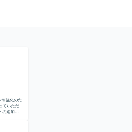
体制強化のた
トの追加・
ら、仕様調
の設計やテ