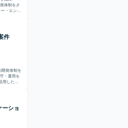
開発体制をさ
だきます。
装やアーキテ
ndroid
した両OSで
発案件
策定、コード
よる開発並
つつ、事業
発全般に関わ
しみ、ソフ
Sの開発体制を
顧客に近い
迎します。
ルを活用した実
クチャの上
分析まで一
OS・
在り方を実践し
す。変化の
雑なドメイン
【ポジ
リケーショ
の技術力を
を活用した
域における高
omponents
を進めます。イ
rraform、