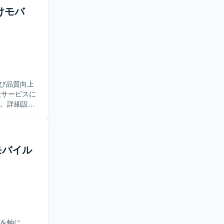
める方が望
向けモバ
トのエンハ
d開発の知見
ectureを意
び品質向上
す。詳細設計
種ドキュメ
ンを取りな
系モバイル
持つサービ
性を活かしつ
Sを軸に