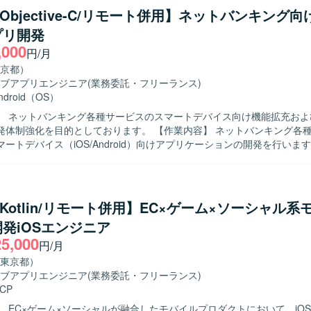
尊重しつつ、より良いアーキテクチャや開発プロセスを意識して取り組
t/Objective-C/リモート併用】ネットバンキング
ことで、多く
プリ開発
に影響力のあるサービス開発経験を積むことができます。既存プロダク
,000
通じて、アーキテクチャ設計や自動テストの実装など、モダンなAndroi
円/月
 Android向けネイティブアプリ開発環境にて、
京都）
JavaおよびGitを用いたチーム開発を行います。アーキテクチャはClean Archit
ブアプリエンジニア
(業務委託・フリーランス)
となっている想定です。
ndroid（OS）
】 ネットバンキング各種サービスのスマートデバイス向け機能拡充およ
目的としております。 【作業内容】 ネットバンキング各種サービスに
ートデバイス（iOS/Android）向けアプリケーションの開発を行いま
テストまで一連の工程をご担当いただきます。また、開発に関連する各
 【求める人物像】 モバイルアプリ開発において主体的に設計
テストまで対応できる方を求めております。関係者とコミュニケーショ
ユーザビリティを意識した開発ができる方を歓迎いたします。 【ポジションの魅
ft/Kotlin/リモート併用】EC×ゲーム×ソーシャル
系ネットバンキングサービスの開発に関わることで、大規模なユーザーを
発iOSエンジニア
アプリ開発経験を積むことができます。iOS/Androidいずれかの専門
25,000
も深めていただけます。 【開発環境】 iOS/Android向けモバイルアプ
円/月
bjective-C、Swiftを用いた開発が想定されます）。
東京都）
ブアプリエンジニア
(業務委託・フリーランス)
CP
】 EC×ゲーム×ソーシャルが融合したモバイルプロダクトにおいて、iO