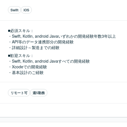
Swift
iOS
■必須スキル：
・Swift, Kotlin, android Javaいずれかの開発経験年数3年以上

・API等のデータ連携部分の開発経験

・詳細設計～製造までの経験
■歓迎スキル：
・Swift, Kotlin, android Javaすべての開発経験

・Xcodeでの開発経験

・基本設計のご経験
リモート可
週5勤務