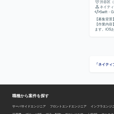
渋谷区（
ンフラにはGoo
BigQuer
ネイティ
Actions、
Swift
・
G
やCloud M
によるQA自動化
【募集背景
を組み合わ
【作業内容
ます。iOS
判断を担当
化にも取り
推進していただきます。 【求める人物像】 
組み、関係者と
ダクト拡大
がら開発効率化に携われます。 【開発環境】
「ネイティ
Cloud Bui
GitHub
職種から案件を探す
サーバサイドエンジニア
フロントエンドエンジニア
インフラエンジ