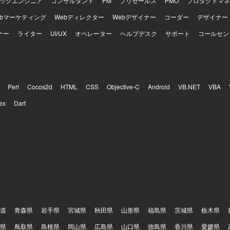
ックエンジニア
コンサルタント
PM
プリセールス
PMO
プロダクトマネ
ebマーケティング
Webディレクター
Webデザイナー
コーダー
デザイナー
ナー
ライター
UI/UX
オペレーター
ヘルプデスク
サポート
コールセン
Perl
Cocos2d
HTML
CSS
Objective-C
Android
VB.NET
VBA
ex
Dart
道
青森県
岩手県
宮城県
秋田県
山形県
福島県
茨城県
栃木県
県
鳥取県
島根県
岡山県
広島県
山口県
徳島県
香川県
愛媛県