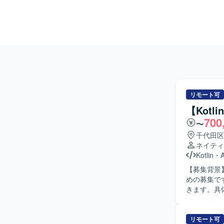
リモート可
【Kotl
700
〜
千代田区
ネイティ
Kotlin
・
【募集背景
めの募集です。 【作業内容】 既存婚活Androidアプリに対するエン
きます。具
修正などを
整やレビュー対応も行って
ニケーショ
リモート可