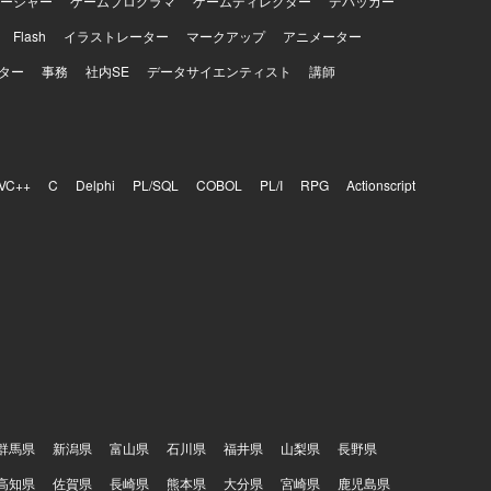
ージャー
ゲームプログラマ
ゲームディレクター
デバッカー
Flash
イラストレーター
マークアップ
アニメーター
ター
事務
社内SE
データサイエンティスト
講師
VC++
C
Delphi
PL/SQL
COBOL
PL/I
RPG
Actionscript
群馬県
新潟県
富山県
石川県
福井県
山梨県
長野県
高知県
佐賀県
長崎県
熊本県
大分県
宮崎県
鹿児島県