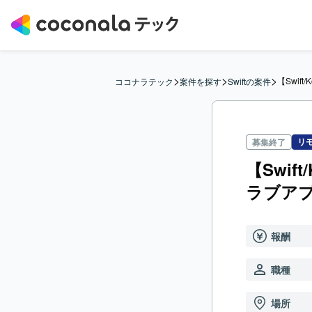
>
>
>
【Swif
ココナラテック
案件を探す
Swiftの案件
リ
募集終了
【Swif
ラブア
報酬
職種
場所