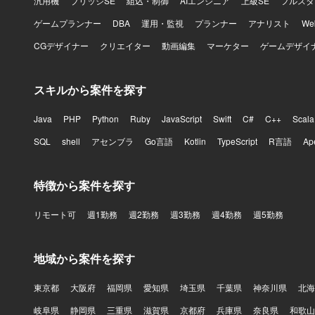
汎用機
ブリッジSE
組込・制御
AIエンジニア
上級SE
フルスタ
ゲームプランナー
DBA
運用・監視
プランナー
アナリスト
W
CGデザイナー
クリエイター
動画編集
マーケター
ゲームデザイ
スキルから案件を探す
Java
PHP
Python
Ruby
JavaScript
Swift
C#
C++
Scala
SQL
shell
アセンブラ
Go言語
Kotlin
TypeScript
R言語
Ap
特徴から案件を探す
リモート可
週1勤務
週2勤務
週3勤務
週4勤務
週5勤務
地域から案件を探す
東京都
大阪府
福岡県
愛知県
埼玉県
千葉県
神奈川県
北海
岐阜県
静岡県
三重県
滋賀県
京都府
兵庫県
奈良県
和歌山