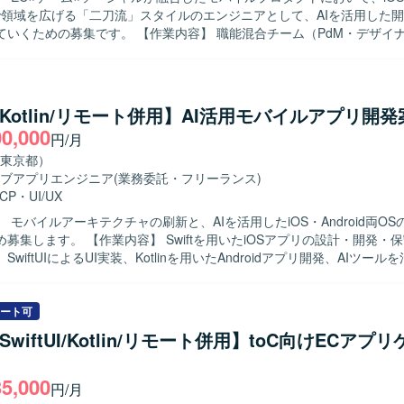
dまで領域を広げる「二刀流」スタイルのエンジニアとして、AIを活用した
。 【作業内容】 職能混合チーム（PdM・デザイナー・エンジ
）に加わり、仕様検討からリリース・効果分析まで一貫してご担当いた
用いたiOSアプリの設計・開発・保守・運用を中心に、SwiftUIによるUI実
含めた実装・運用全般を担っていただきます。あわせて、Kotlinを用いたA
も関与し、Jetpack ComposeによるUI実装など、iOS側の知見を活か
ft/Kotlin/リモート併用】AI活用モバイルアプリ開
っていただきます。ClaudeなどのAIツールを活用しながら実装計画の
00,000
円/月
ューの効率化を進め、モバイルアーキテクチャの設計やドメイン分離に
向けた刷新を推進していただきます。また、PdM・デザイナーと連携し
東京都）
Iに基づいた機能開発、リリース後の効果分析までを通してプロダクト開
ブアプリエンジニア
(業務委託・フリーランス)
ミッションやバリューに共感し、EC体験
CP
・
UI/UX
興味をお持ちの方を求めています。変化の大きい環境の中でも挑戦を楽
 モバイルアーキテクチャの刷新と、AIを活用したiOS・Android両O
軸に大きなチャレンジをしたいと考えている方にマッチします。事業や
wiftを用いたiOSアプリの設計・開発・保守・運用を
やユーザーの声を捉えながら、主体的に開発をリードしていける方を歓
wiftUIによるUI実装、Kotlinを用いたAndroidアプリ開発、AIツー
ンの魅力】 少数精鋭のチームにおいて、自ら設計したモバイルアーキテ
ード生成・レビューの効率化を行います。要件定義からリリース、効果
トが動く手触りを持ちながら開発できる環境です。AI活用を前提としたi
モバイルアーキテクチャの設計・刷新も推進します。 【求める人物像】 プロダ
d両OSの「二刀流」開発プロセスを自ら設計し、AI時代のモバイル開発の
向上に向けて、オーナーシップを持ち挑戦を続けられる方を求めていま
ート可
していくことができます。EC×ゲーム×ソーシャルが組み合わさった複
、チームと連携しながら成果創出に取り組める方に適したポジションです。 
t/SwiftUI/Kotlin/リモート併用】toC向けECアプ
状態管理やパフォーマンス最適化に取り組むことで、エンジニアとして
力】 モバイルアーキテクチャの設計や技術選定に深く関与できます。AI
Swift、Kotlin、Goを用いた開発を行い、UIフレーム
droid両OSの開発プロセスを構築し、複雑なEC・ゲーム・ソーシャル領
iftUIやJetpack Composeを採用しています。Android Architecture C
35,000
環境】 Swift、Kotlin、Go、SwiftUI、Jetpack
円/月
どのアーキテクチャを活用し、XcodeおよびAndroid Studio上で開発
oogle Cloud、gRPC、Protocol Buffers、Bitrise、GitHub Actions、Te