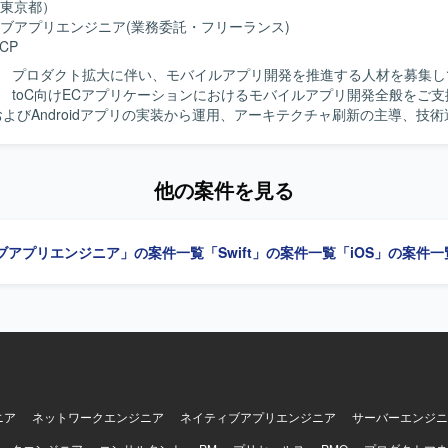
東京都）
gle Cloudを用い、gRPCやProtocol Buffersによる通信、BitriseやGit
y、Figmaなどを使用します。
ブアプリエンジニア
(業務委託・フリーランス)
Cloud Buildを用いたCI/CDを構築しています。Terraformによる構成管理、Cra
CP
onitoringなどのモニタリング基盤、BigQueryやLooker Studioによる分析
、ClaudeやGitHub CopilotなどのAIツール群、GitHub・Slack・Noti
】 プロダクト拡大に伴い、モバイルアプリ開発を推進する人材を募集し
せたモダンな開発環境で、アジャイル開発を実践しています。
】 toC向けECアプリケーションにおけるモバイルアプリ開発全般をご
およびAndroidアプリの実装から運用、アーキテクチャ刷新の主導、技
していただきます。AIツールを活用した実装計画策定、コード生成、レ
組んでいただきます。PdM・デザイナーと連携し、事業数値・KPIに基
複雑性の高いアプリケーション開発に主体的に取り
他の案件を見る
連携しながら開発を推進できる方を求めています。 【ポジションの魅力】 プロ
フェーズにおいて、アーキテクチャ刷新や技術選定を主導し、AIツール
 Swift、Kotlin、Go、GCP、GitHub Actions、
ブアプリエンジニア」の案件一覧
「Swift」の案件一覧
「iOS」の案件一
ld、Terraform、BigQuery、Looker Studio、Claude、Codex、Cursor、G
 Copilotを使用します。開発手法はアジャイルです。
ニア
ネットワークエンジニア
ネイティブアプリエンジニア
サーバーエンジニ