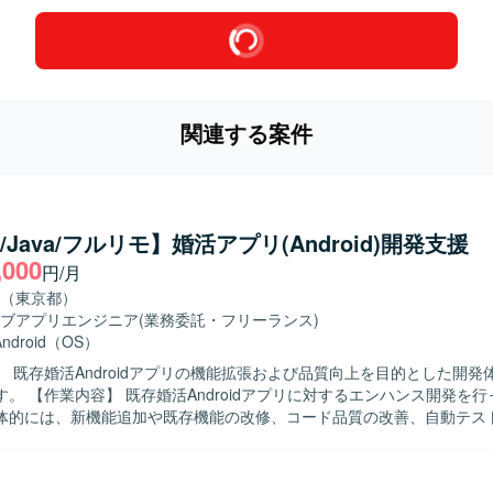
関連する案件
in/Java/フルリモ】婚活アプリ(Android)開発支援
,000
円/月
（東京都）
ブアプリエンジニア
(業務委託・フリーランス)
Android（OS）
】 既存婚活Androidアプリの機能拡張および品質向上を目的とした開発
ハンス開発を行っていただ
体的には、新機能追加や既存機能の改修、コード品質の改善、自動テス
担当していただきます。また、チームメンバーや他チームと連携しなが
いただきます。 【求める人物像】 チーム開発を前提に円滑なコミュ
ンが取れ、自ら課題を発見し改善提案ができる方を求めています。既存