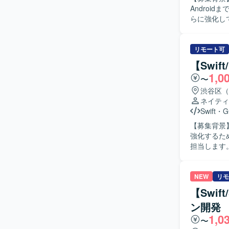
Androi
らに強化していくための募集です
ニア・QA
Swiftを
クチャ設計を
リモート可
アプリ開発に
【Swi
の開発を行
1,0
〜
生成、レビ
列性向上に
渋谷区（
数値やKP
ネイティ
っていただきます。 【求める人物像】 プロダクトの
Swift
・
G
の可能性に
【募集背景】
トウェアを
強化するため募集します。 【作業内容】 S
距離で数値
担当します。S
【ポジショ
装計画・コ
でプロダク
貫して担当し、
Androi
クトの価値
NEW
リモ
ながら探求
速い環境で
【Swif
で、高度な
ションの魅
大きく高めていただけます。 【開発環境】 
ン開発
iOS・An
ワークとしてSw
1,0
難度な技術課題に取り組めます。 【開発
〜
やMVVMな
Compose、G