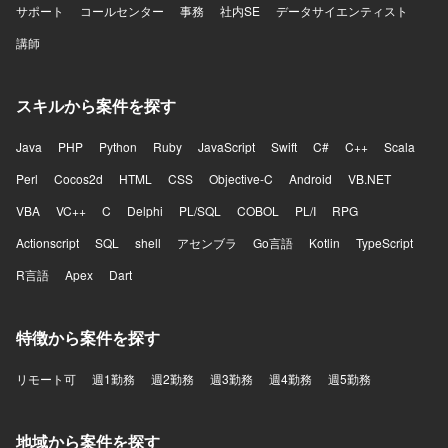
サポート
コールセンター
事務
社内SE
データサイエンティスト
講師
スキルから案件を探す
Java
PHP
Python
Ruby
JavaScript
Swift
C#
C++
Scala
Perl
Cocos2d
HTML
CSS
Objective-C
Android
VB.NET
VBA
VC++
C
Delphi
PL/SQL
COBOL
PL/I
RPG
Actionscript
SQL
shell
アセンブラ
Go言語
Kotlin
TypeScript
R言語
Apex
Dart
特徴から案件を探す
リモート可
週1勤務
週2勤務
週3勤務
週4勤務
週5勤務
地域から案件を探す