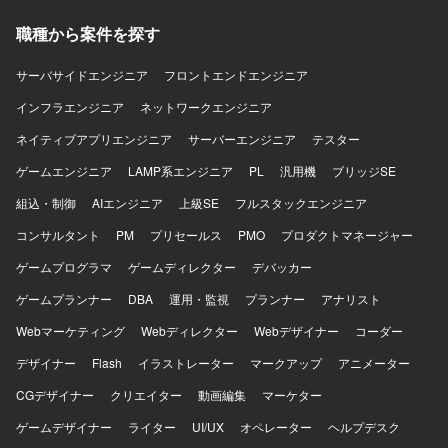
【開発環境】 AWS、FJcloud-V、Redmine、JP1、Java、
職種から案件を探す
Bash、Excelを使用します。
サーバサイドエンジニア
フロントエンドエンジニア
インフラエンジニア
ネットワークエンジニア
ネイティブアプリエンジニア
サーバーエンジニア
テスター
ゲームエンジニア
LAMP系エンジニア
PL
汎用機
ブリッジSE
組込・制御
AIエンジニア
上級SE
フルスタックエンジニア
コンサルタント
PM
プリセールス
PMO
プロダクトマネージャー
ゲームプログラマ
ゲームディレクター
デバッカー
ゲームプランナー
DBA
運用・監視
プランナー
アナリスト
Webマーケティング
Webディレクター
Webデザイナー
コーダー
デザイナー
Flash
イラストレーター
マークアップ
アニメーター
CGデザイナー
クリエイター
動画編集
マーケター
ゲームデザイナー
ライター
UI/UX
オペレーター
ヘルプデスク