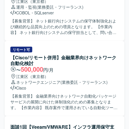
江東区（東京都）
運用・監視
(業務委託・フリーランス)
COBOL
・
SQLserver
【募集背景】 ネット銀行向けシステムの保守体制強化およ
び継続的な品質向上のための増員となります。 【作業内
容】 ネット銀行向けシステムの保守担当として、問い合わ
せ対応や障害対応をご担当いただきます。外部設計から各
種連結テストまでの工程を中心に携わっていただき、内部
設計以降の一部作業についてはオフショアチームとの連携
リモート可
を行いながら進行していただきます。 【求める人物像】 主
【Cisco/リモート併用】金融業界向けネットワーク
体的に業務に取り組み、関係者とのコミュニケーションを
自動化検討
取りながら円滑に業務を進めていただける方を求めていま
500,000
〜
円/月
す。テレワーク環境下でも積極的に情報共有を行い、自ら
江東区（東京都）
考えて行動し、課題に対して粘り強く取り組める方が望ま
ネットワークエンジニア
(業務委託・フリーランス)
しいです。 【ポジションの魅力】 ネット銀行向けのシステ
Cisco
ム保守を通じて、金融業界特有の業務知識や大規模システ
ムの運用・保守ノウハウを身につけることができます。オ
【募集背景】 金融業界向けネットワーク自動化パッケージ
フショアチームとの協業を通じて、ドキュメント作成やコ
サービスの展開に向けた体制強化のための募集となりま
ミュニケーションスキルも磨くことができ、上流工程から
す。 【作業内容】 既存案件で運用されている自動化ツール
テスト工程まで幅広い経験を積むことができます。 【開発
群やコンフィグ生成基盤等のアセットを再整理し、新たな
環境】 COBOLおよびSQLを用いたネット銀行向けシステム
パッケージサービスとして横展開していただきます。 ネッ
の保守開発環境となります。
トワーク知識を持った自動化ツールの活用エンジニアとし
面談1回【Veeam/VMWARE】インフラ運用保守支