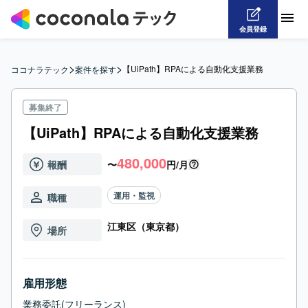
会員登録
>
>
【UiPath】RPAによる自動化支援業務
ココナラテック
案件を探す
募集終了
【UiPath】RPAによる自動化支援業務
480,000
報酬
〜
円/月
運用・監視
職種
江東区（東京都）
場所
雇用形態
業務委託(フリーランス)