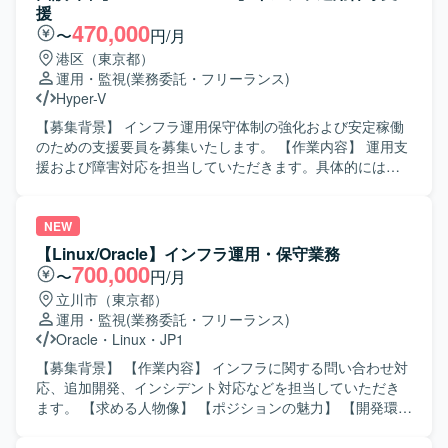
て、既存案件や新規案件に対しツールの維持と拡張を担当
援
していただきます。 先に参画するAIデータエンジニアと連
470,000
〜
円/月
携しながら、利用ツールの選定を含めた方針検討と推進を
港区（東京都）
行っていただきます。 【求める人物像】 要件整理から実
運用・監視
(業務委託・フリーランス)
装・運用定着まで主体的に推進できる方を求めておりま
Hyper-V
す。 関係者との調整や説明ができるコミュニケーション能
力をお持ちの方ですと望ましいです。 【ポジションの魅
【募集背景】 インフラ運用保守体制の強化および安定稼働
力】 金融業界向けのネットワーク自動化パッケージサービ
のための支援要員を募集いたします。 【作業内容】 運用支
スの企画から展開まで一貫して関わることができ、自動化
援および障害対応を担当していただきます。具体的には、
ツールとネットワーク技術の両面でスキルを高めていただ
Veeamバックアップシステムの日常運用保守、トラブル発
けます。 AIデータエンジニアと連携しながら、新たな自動
生時の一次切り分けおよび復旧対応、手順書の作成および
化の仕組みやサービスを検討できる環境です。 【開発環
更新、ベンダーから共有される対象情報および作業計画に
NEW
境】 ネットワーク自動化ツールやコンフィグ生成基盤など
基づく実作業の遂行などを行っていただきます。 【求める
【Linux/Oracle】インフラ運用・保守業務
のアセットを活用しつつ、AIデータエンジニアと協働して
人物像】 インフラ運用保守の現場で主体的かつ丁寧に対応
700,000
〜
円/月
利用ツールを選定していく環境となります。
できる方を求めております。障害発生時にも落ち着いて状
立川市（東京都）
況整理と一次切り分けができ、関係者と円滑にコミュニケ
運用・監視
(業務委託・フリーランス)
ーションを取りながら復旧対応を進められる方を歓迎いた
Oracle
・
Linux
・
JP1
します。 【ポジションの魅力】 バックアップシステム運用
に深く関わりながら、サーバー、ネットワーク、ストレー
【募集背景】 【作業内容】 インフラに関する問い合わせ対
ジ、仮想環境などインフラ全般の運用保守経験を広く積む
応、追加開発、インシデント対応などを担当していただき
ことができます。手順書作成やベンダー連携などを通じ
ます。 【求める人物像】 【ポジションの魅力】 【開発環
て、ドキュメント作成力や調整力も身につけていただけま
境】 Linux、Oracle、JP1を使用します。
す。 【開発環境】 Veeamを用いたバックアップシステムお