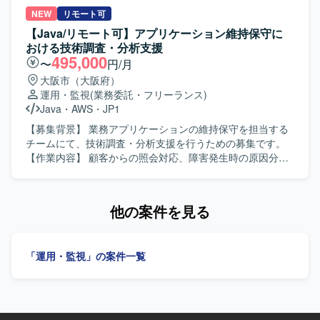
よびVMware、Hyper-V等の仮想環境を中心としたインフラ
NEW
リモート可
基盤環境となります。
【Java/リモート可】アプリケーション維持保守に
おける技術調査・分析支援
495,000
〜
円/月
大阪市（大阪府）
運用・監視
(業務委託・フリーランス)
Java
・
AWS
・
JP1
【募集背景】 業務アプリケーションの維持保守を担当する
チームにて、技術調査・分析支援を行うための募集です。
【作業内容】 顧客からの照会対応、障害発生時の原因分
析、システムの運用保守作業を担当します。 問い合わせ内
容および障害事象の調査、ログ解析によるアラート内容分
析、障害時の事象整理および復旧対応、障害報告書の作成
他の案件を見る
を行います。 保守ベンダーとの調査依頼や業務上のやり取
り、月次報告資料の作成、依頼事項に対する調査、チーム
内定例会での作業報告および議事録作成を行います。 【求
「運用・監視」の案件一覧
める人物像】 チームメンバーとして、関係者と円滑にコミ
ュニケーションを取りながら主体的に運用保守へ取り組め
る方を求めています。 【ポジションの魅力】 複数システム
を横断した運用保守や、障害調査・分析、保守ベンダーと
の連携を通じて、幅広い実務経験を積むことができます。